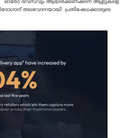
ന്നു. ഓരോ ദിവസവും ആയിരക്കണക്കിന് ആളുകളെ
് എർദോഗാന് തലവേദനയായി പ്രതിഷേധക്കാരുടെ