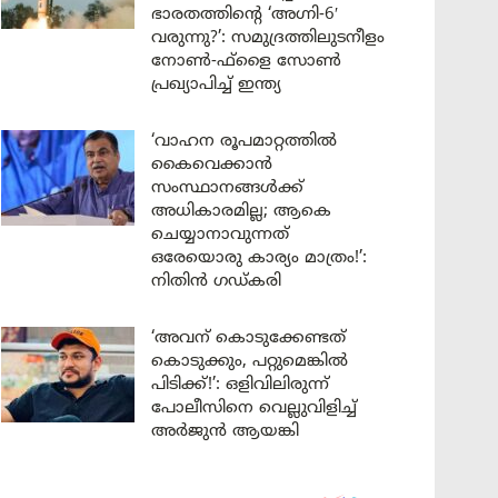
ഭാരതത്തിന്റെ ‘അഗ്നി-6′
വരുന്നു?’: സമുദ്രത്തിലുടനീളം
നോൺ-ഫ്ളൈ സോൺ
പ്രഖ്യാപിച്ച് ഇന്ത്യ
‘വാഹന രൂപമാറ്റത്തിൽ
കൈവെക്കാൻ
സംസ്ഥാനങ്ങൾക്ക്
അധികാരമില്ല; ആകെ
ചെയ്യാനാവുന്നത്
ഒരേയൊരു കാര്യം മാത്രം!’:
നിതിൻ ഗഡ്കരി
‘അവന് കൊടുക്കേണ്ടത്
കൊടുക്കും, പറ്റുമെങ്കിൽ
പിടിക്ക്!’: ഒളിവിലിരുന്ന്
പോലീസിനെ വെല്ലുവിളിച്ച്
അർജുൻ ആയങ്കി