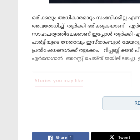
ഒരിക്കലും അധികാരമാറ്റം സംഭവിക്കില്ല 
അവരോധിച്ച് തുർക്കി ഭരിക്കുകയാണ് എർദേ
സാഹചര്യത്തിലേക്കാണ് ഇപ്പോൾ തുർക്കി എത്ത
പാർട്ടിയുടെ നേതാവും ഇസ്താംബുൾ മേയറു
പ്രതിഷേധങ്ങൾക്ക് തുടക്കം. റിപ്പബ്ലിക്കൻ 
എർദോഗാൻ അറസ്റ്റ് ചെയ്ത് ജയിലിലടച്ച
Stories you may like
ബംഗ്ലാദേശ് മറ്റൊരു പാകിസ്താനായി
മാറുന്നു, ഇന്ത്യ ജാഗ്രത പാലിക്കണം’;
R
ഷെയ്ഖ് ഹസീനയുടെ മകൻ
അമേരിക്കൻ ഉപരോധത്തിന്
ചൈനയുടെ തിരിച്ചടി: 6 യു.എസ്
കമ്പനികൾക്ക് വിലക്ക്, ഡ്രോൺ
കയറ്റുമതിയിൽ നിയന്ത്രണം
Share
1
Tweet