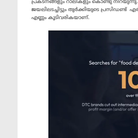
പ്രകടനങ്ങളും റാലികളും കൊണ്ടു നിറയു
ജയലിലടച്ചിട്ടും തുർക്കിയുടെ പ്രസിഡണ്ട
എണ്ണം കൂടിവരികയാണ്.