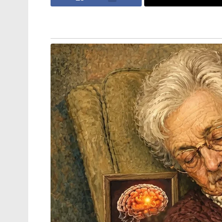
എക്രം ഇമാമോഗ്ലു ഒരു രാഷ്ട്രീയക്കാരൻ മാത്ര
പരമ്പരാഗത ബിസിനസ് കുടുംബമാണ് ഇമാമ
ബന്ധമുള്ള നൂറോളംപേരെയാണ് അഴിമതി ആ
തുർക്കിയിലും ഇറാഖിലും കുർദുകൾക്കുവേണ്ട
സഹായിച്ചു എന്ന ആരോപണവും ഇമാമോഗ്ലു നേ
മാർച്ച് 19നാണ് ഇമാമോഗ്ലുവിനെ അറസ്റ്റ് ച
റദ്ദാക്കിക്കൊണ്ട് ഇസ്താബുൾ യൂണിവേഴ്സിറ്
മത്സരിക്കണമെങ്കിൽ യൂണിവേഴ്സിറ്റി ബിരു
സാഹചര്യത്തിൽ ഇമാമോഗ്ലുവിനെ അടുത്ത പ്രസ
നിർത്താനാണ് എർദോഗാൻറെ ശ്രമം.
തുർക്കിയെ മതേതര രാജ്യമായി നയിച്ച മ
പിൻപറ്റുന്ന ആളാണ് ഇമാമോഗ്ലു . പാലസ