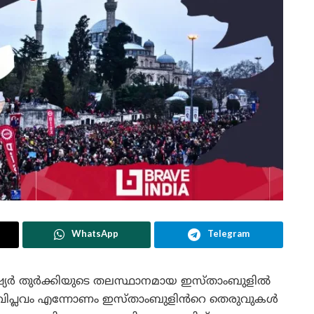
WhatsApp
Telegram
്യർ തുർക്കിയുടെ തലസ്ഥാനമായ ഇസ്താംബുളിൽ
ലപൂ വിപ്ലവം എന്നോണം ഇസ്താംബുളിൻറെ തെരുവുകൾ