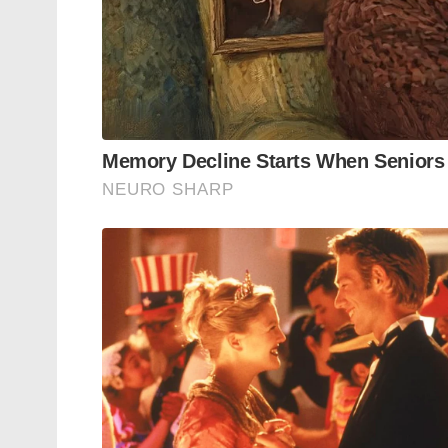
ഭീകരവാദത്തെയും ഒരുപോലെ എതിർക്കുന്ന
അറിയപ്പെടുന്നത്. തീവ്ര ഇസ്ലാമിക വാ
സഹിക്കാവുന്നതിലും അപ്പുറമാണ്.
കഴിഞ്ഞ ആറു ദിവസമായി തുർക്കിയിൽ ഒരു പ
ഇമാമോഗ്ലുവിനെ അറസ്റ്റ് ചെയ്തതിനെ മാത്ര
വേണ്ടിയുള്ള പ്രതിഷേധമാണെന്നാണ് പ്രതി
നടന്ന പ്രതിഷേധങ്ങളിൽ പതിനായിരക്കണക്ക
Tags:
defying Erdogan turkey
mass protest in tu