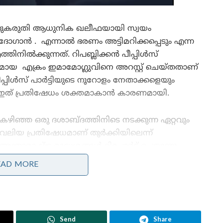
എന്നുകരുതി ആധുനിക ഖലീഫയായി സ്വയം
ാഗാൻ . എന്നാൽ ഭരണം അട്ടിമറിക്കപ്പെടും എന്ന
ിനിൽക്കുന്നത്. റിപബ്ലിക്കൻ പീപ്പിൾസ്
മായ എക്രം ഇമാമോഗ്ലുവിനെ അറസ്റ്റ് ചെയ്തതാണ്
പീപ്പിൾസ് പാർട്ടിയുടെ നൂറോളം നേതാക്കളെയും
ു. ഇത് പ്രതിഷേധം ശക്തമാകാൻ കാരണമായി.
കഴിഞ്ഞ ഒരു ദശാബ്ദത്തിനിടെ നടക്കുന്ന ഏറ്റവും
വലിയ പ്രതിഷേധമാണ് തുർക്കിയിലെന്ന്
അന്താരാഷ്ട്ര മാദ്ധ്യമങ്ങൾ റിപ്പോർട്ട് ചെയ്യുന്നു.
തലസ്ഥാനമായ ഇസ്താംബുളിൽ മാത്രമല്ല ,
EAD MORE
രാജ്യത്തെ വിവിധപട്ടണങ്ങളിലും
സർവ്വകലാശാലകളിലും പ്രതിഷേധം
ആളിക്കത്തുകയാണ്.പോലീസിന് നേരെ
പലസ്ഥലത്തും പ്രതിഷേധക്കാർ കല്ലേറു നടത്തി.
Send
Share