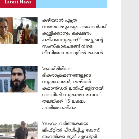
Latest News
കഴിയാൻ എത്ര
സമയമെടുക്കും, ഞങ്ങൾക്ക്
കുളിക്കാനും ഭക്ഷണം
കഴിക്കാനുമുണ്ട്!’: അച്ഛന്റെ
സംസ്കാരചടങ്ങിനിടെ
വീഡിയോ കോളിൽ മക്കൾ
‘കാശ്മീരിലെ
ഭീകരാക്രമണങ്ങളുടെ
സൂത്രധാരൻ; ലഷ്കർ
കമാൻഡർ ലതീഫ് ഭട്ടിനായി
വലവീശി സുരക്ഷാ സേന!’:
തലയ്ക്ക് 15 ലക്ഷം
പാരിതോഷികം
‘സഹപ്രവർത്തകയെ
ലിഫ്റ്റിൽ പീഡിപ്പിച്ച കേസ്;
തഹൽക്ക മുൻ എഡിറ്റർ