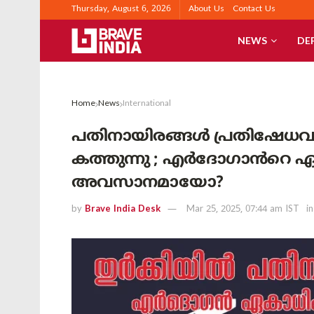
Thursday, August 6, 2026
About Us
Contact Us
NEWS
DE
Home
News
International
പതിനായിരങ്ങൾ പ്രതിഷേധവു
കത്തുന്നു ; എർദോഗാൻറെ ഏ
അവസാനമായോ?
by
Brave India Desk
Mar 25, 2025, 07:44 am IST
in