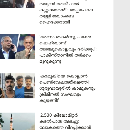
തരുൺ തേജ്പാൽ
കുറ്റക്കാരൻ!’: മാപ്പപേക്ഷ
തള്ളി ബോംബെ
ഹൈക്കോടതി
‘ഭരണം തകർന്നു, പക്ഷേ
ഷെഹ്ബാസ്
അഞ്ചുകൊല്ലവും ഭരിക്കും!’:
പാകിസ്താനിൽ തർക്കം
മുറുകുന്നു
‘കാമുകിയെ കൊല്ലാൻ
പെൺവേഷത്തിലെത്തി;
ഗുരുവായൂരിൽ കാമുകനും
ക്രിമിനൽ സംഘവും
കുടുങ്ങി!’
‘2,530 കിലോമീറ്റർ
കടൽപാത അടച്ചു;
ലോകത്തെ വിറപ്പിക്കാൻ