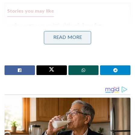
Stories you may like
വിവാഹമോചന ഹർജി പിൻവലിച്ച് സംഗീത ;
വിജയ്ക്കെതിരായ കുടുംബ കോടതിയിലെ എല്ലാ
നടപടികളും അവസാനിപ്പിച്ചു
READ MORE
ഞാൻ പേളി മാണി; ഇഷ്ടനിറം കാവി;എനിക്ക്
അഭിപ്രായ സ്വാതന്ത്ര്യമുണ്ട് ; ക്രൂശിച്ച്‌ സോഷ്യൽ
മീഡിയ
ചില നിയമപ്രശ്‌നങ്ങൾ കാരണം വൈകുന്നേരം അഞ്ച്
മണി മുതലായിരുന്നു സിനിമയുടെ പ്രദർശനം
തുടങ്ങിയത്. ചിത്രത്തിന്റെ ഒടിടി അവകാശങ്ങളെ
ചൊല്ലിയായിരുന്നു നിയമപ്രശ്നം. ഒടിടിയിൽ റിലീസ്
ചെയ്യുന്നതുമായി ബന്ധപ്പെട്ട കരാർ ചിത്രത്തിന്റെ
നിർമാതാക്കൾ ലംഘിച്ചുവെന്ന് ആരോപിച്ച് മുംബൈ
കേന്ദ്രീകരിച്ച് പ്രവർത്തിക്കുന്ന ബി4യു എന്ന
പ്രൊഡക്ഷൻ കമ്പനിയാണ് ഡൽഹി