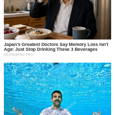
ഹൈക്കോടതിയെ സമീപിച്ചത്. തുടർന്ന് സിനിമയുടെ
മോണിങ്, നൂൺ ഷോകൾ ക്യാൻസൽ
ചെയ്യപ്പെട്ടിരുന്നു. പ്രസ്തുത പ്രശ്‌നങ്ങൾ
പരിഹരിക്കപ്പെട്ട ശേഷം കോടതി സ്റ്റേ മാറ്റിയ ഓർഡർ
നിർമാണ കമ്പനിയായ എച്ച് ആർ പിക്‌ചേഴ്‌സിന്
ലഭിച്ചു.
https://twitter.com/i/status/1905473656823923144
Tags:
Chiyaan Vikram
Veera Dheera Sooran
Chiyaan Vikram video