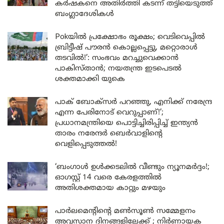
കർഷകനെ അതിർത്തി കടന്ന് തട്ടിയെടുത്ത്
ബംഗ്ലാദേശികൾ
Pokയിൽ പ്രക്ഷോഭം രൂക്ഷം; വെടിവെപ്പിൽ
ബ്രിട്ടീഷ് പൗരൻ കൊല്ലപ്പെട്ടു, മറ്റൊരാൾ
തടവിൽ!’: സംഭവം മറച്ചുവെക്കാൻ
പാകിസ്താൻ; നയതന്ത്ര ഇടപെടൽ
ശക്തമാക്കി യുകെ
പാക് ബോക്സർ പറഞ്ഞു, എനിക്ക് നരേന്ദ്ര
എന്ന പേരിനോട് വെറുപ്പാണ്!’;
പ്രധാനമന്ത്രിയെ പൊട്ടിച്ചിരിപ്പിച്ച് ഇന്ത്യൻ
താരം നരേന്ദർ ബെർവാളിന്റെ
വെളിപ്പെടുത്തൽ!
‘ബംഗാൾ ഉൾക്കടലിൽ വീണ്ടും ന്യൂനമർദ്ദം!;
ഓഗസ്റ്റ് 14 വരെ കേരളത്തിൽ
അതിശക്തമായ കാറ്റും മഴയും
പാർലമെന്റിന്റെ മൺസൂൺ സമ്മേളനം
അവസാന ദിനങ്ങളിലേക്ക് ; നിർണായക