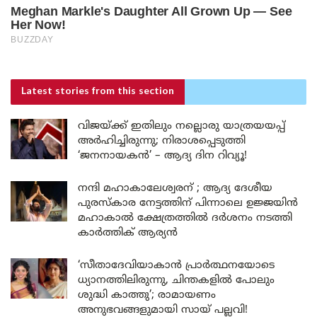
Latest stories
from this section
വിജയ്ക്ക് ഇതിലും നല്ലൊരു യാത്രയയപ്പ്
അർഹിച്ചിരുന്നു; നിരാശപ്പെടുത്തി
‘ജനനായകൻ’ – ആദ്യ ദിന റിവ്യൂ!
നന്ദി മഹാകാലേശ്വരന് ; ആദ്യ ദേശീയ
പുരസ്കാര നേട്ടത്തിന് പിന്നാലെ ഉജ്ജയിൻ
മഹാകാൽ ക്ഷേത്രത്തിൽ ദർശനം നടത്തി
കാർത്തിക് ആര്യൻ
‘സീതാദേവിയാകാൻ പ്രാർത്ഥനയോടെ
ധ്യാനത്തിലിരുന്നു, ചിന്തകളിൽ പോലും
ശുദ്ധി കാത്തു’; രാമായണം
അനുഭവങ്ങളുമായി സായ് പല്ലവി!