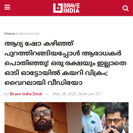
Home
Entertainment
ആദ്യ ഷോ കഴിഞ്ഞ്
പുറത്തിറങ്ങിയപ്പോൾ ആരാധകർ
പൊതിഞ്ഞു! ഒരു രക്ഷയും ഇല്ലാതെ
ഓടി ഓട്ടോയിൽ കയറി വിക്രം;
വൈറലായി വീഡിയോ
by
Brave India Desk
Mar 28, 2025, 04:46 pm IST