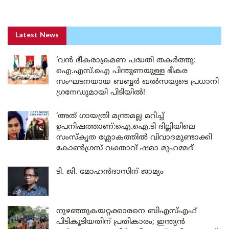
Latest News
‘വൻ ഭീകരാക്രമണ പദ്ധതി തകർത്തു;
ഐ.എസ്.ഐ പിന്തുണയുള്ള ഭീകര
സംഘടനയായ ബബ്ബർ ഖൽസയുടെ പ്രധാനി
ഗ്രനേഡുമായി പിടിയിൽ!
‘അത് ഗായത്രി മന്ത്രമല്ല മറിച്ച്
ഉപനിഷത്താണ്:ഐ.ഐ.ടി ദില്ലിയിലെ
സംസ്കൃത ശ്ലോകത്തിൽ വിവാദമുണ്ടാക്കി
കോൺഗ്രസ് വക്താവ് ഷമാ മുഹമ്മദ്
ടി. ജി. മോഹൻദാസിന് ജാമ്യം
നുഴഞ്ഞുകയറ്റക്കാരനെ ബിഎസ്എഫ്
പിടികൂടിയതിന് പ്രതികാരം; ഇന്ത്യൻ