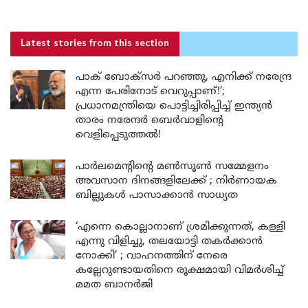
Latest stories
from this section
പാക് ബോക്സർ പറഞ്ഞു, എനിക്ക് നരേന്ദ്ര
എന്ന പേരിനോട് വെറുപ്പാണ്!’;
പ്രധാനമന്ത്രിയെ പൊട്ടിച്ചിരിപ്പിച്ച് ഇന്ത്യൻ
താരം നരേന്ദർ ബെർവാളിന്റെ
വെളിപ്പെടുത്തൽ!
പാർലമെന്റിന്റെ മൺസൂൺ സമ്മേളനം
അവസാന ദിനങ്ങളിലേക്ക് ; നിർണായക
ബില്ലുകൾ പാസാക്കാൻ സാധ്യത
‘എന്നെ കൊല്ലാനാണ് ശ്രമിക്കുന്നത്, കള്ളി
എന്നു വിളിച്ചു, തലയോട്ടി തകർക്കാൻ
നോക്കി’ ; വാഹനത്തിന് നേരെ
കല്ലേറുണ്ടായതിനെ രൂക്ഷമായി വിമർശിച്ച്
മമത ബാനർജി