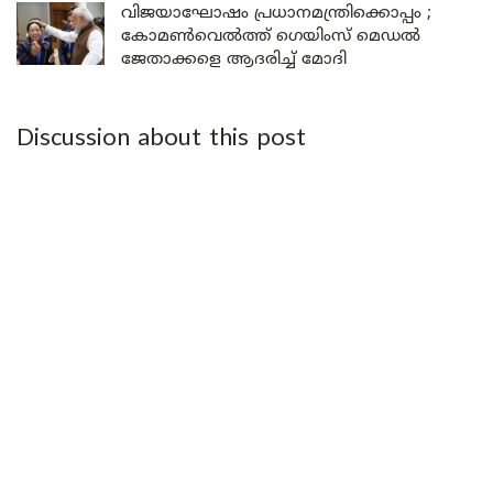
വിജയാഘോഷം പ്രധാനമന്ത്രിക്കൊപ്പം ;
കോമൺവെൽത്ത് ഗെയിംസ് മെഡൽ
ജേതാക്കളെ ആദരിച്ച് മോദി
Discussion about this post