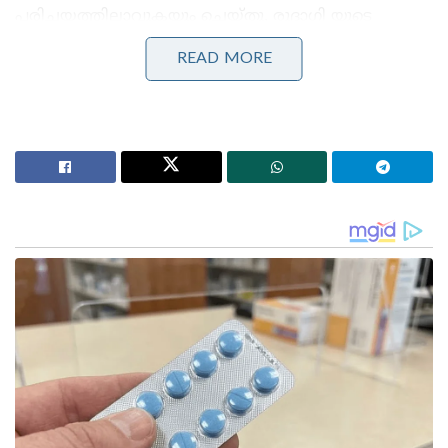
പരിചയത്തിലാവുകയും ചെയ്തു. രുദാഗി യുടെ
ആവശ്യപ്രകാരം ഈ ബന്ധം തുടർന്നു. പരസ്പരം
READ MORE
വിളിക്കാനും മെസേജുകളയക്കാനും പ്രത്യേക സിം
കാർഡും ഫോണും ഉപയോഗിച്ചു തുടങ്ങി. ഒടുവിൽ
അവരുടെ കൂടിക്കാഴ്ചകൾ വ്യക്തിപരമായി മാറി.
തുടർന്ന് രുദാഗി സതീഷിൽ നിന്ന് നാല് ലക്ഷം രൂപ
തട്ടിയെടുത്തു. പിന്നീട് ജനുവരിയിൽ അവൾ 15 ലക്ഷം
രൂപ ആവശ്യപ്പെട്ടു. പണം കൊടുക്കാൻ സതീഷ്
വിസമ്മതിച്ചപ്പോൾ 50,000 രൂപ കടം വാങ്ങാനെന്ന
വ്യാജേന രുദാഗി സതീഷിൻറെ വീട്ടിലേക്ക് നേരിട്ട്
പോവുകയായിരുന്നു.
Stories you may like
നുഴഞ്ഞുകയറ്റക്കാരനെ ബിഎസ്എഫ് പിടികൂടിയതിന്
പ്രതികാരം; ഇന്ത്യൻ കർഷകനെ അതിർത്തി കടന്ന്
തട്ടിയെടുത്ത് ബംഗ്ലാദേശികൾ
Pokയിൽ പ്രക്ഷോഭം രൂക്ഷം; വെടിവെപ്പിൽ ബ്രിട്ടീഷ്