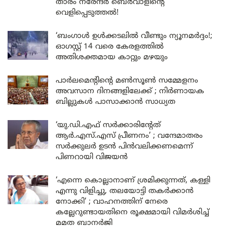
താരം നരേന്ദർ ബെർവാളിന്റെ
വെളിപ്പെടുത്തൽ!
‘ബംഗാൾ ഉൾക്കടലിൽ വീണ്ടും ന്യൂനമർദ്ദം!;
ഓഗസ്റ്റ് 14 വരെ കേരളത്തിൽ
അതിശക്തമായ കാറ്റും മഴയും
പാർലമെന്റിന്റെ മൺസൂൺ സമ്മേളനം
അവസാന ദിനങ്ങളിലേക്ക് ; നിർണായക
ബില്ലുകൾ പാസാക്കാൻ സാധ്യത
‘യു.ഡി.എഫ് സർക്കാരിന്റേത്
ആർ.എസ്.എസ് പ്രീണനം’ ; വന്ദേമാതരം
സർക്കുലർ ഉടൻ പിൻവലിക്കണമെന്ന്
പിണറായി വിജയൻ
‘എന്നെ കൊല്ലാനാണ് ശ്രമിക്കുന്നത്, കള്ളി
എന്നു വിളിച്ചു, തലയോട്ടി തകർക്കാൻ
നോക്കി’ ; വാഹനത്തിന് നേരെ
കല്ലേറുണ്ടായതിനെ രൂക്ഷമായി വിമർശിച്ച്
മമത ബാനർജി