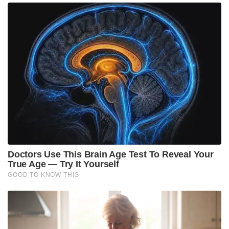
സാഗർ, കാലെ എന്നിവരെ അറസ്റ്റ് ചെയ്ത് 14
ദിവസത്തേക്ക് ജുഡീഷ്യൽ കസ്റ്റഡിയിൽ വിട്ടു.
Tags:
teacher arrested extortion
sivani rudagi arrested