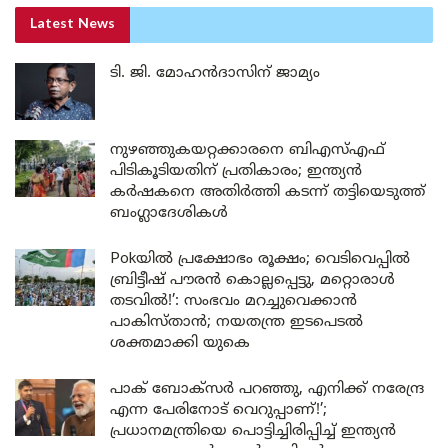
Latest News
ടി. ജി. മോഹൻദാസിന് ജാമ്യം
നുഴഞ്ഞുകയറ്റക്കാരനെ ബിഎസ്എഫ്
പിടികൂടിയതിന് പ്രതികാരം; ഇന്ത്യൻ
കർഷകനെ അതിർത്തി കടന്ന് തട്ടിയെടുത്ത്
ബംഗ്ലാദേശികൾ
Pokയിൽ പ്രക്ഷോഭം രൂക്ഷം; വെടിവെപ്പിൽ
ബ്രിട്ടീഷ് പൗരൻ കൊല്ലപ്പെട്ടു, മറ്റൊരാൾ
തടവിൽ!’: സംഭവം മറച്ചുവെക്കാൻ
പാകിസ്താൻ; നയതന്ത്ര ഇടപെടൽ
ശക്തമാക്കി യുകെ
പാക് ബോക്സർ പറഞ്ഞു, എനിക്ക് നരേന്ദ്ര
എന്ന പേരിനോട് വെറുപ്പാണ്!’;
പ്രധാനമന്ത്രിയെ പൊട്ടിച്ചിരിപ്പിച്ച് ഇന്ത്യൻ