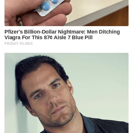
പൗരൻ കൊല്ലപ്പെട്ടു, മറ്റൊരാൾ തടവിൽ!’: സംഭവം
മറച്ചുവെക്കാൻ പാകിസ്താൻ; നയതന്ത്ര ഇടപെടൽ
ശക്തമാക്കി യുകെ
പിന്നീട്, ബിസിനസ്സിൽ തിരിച്ചടി നേരിട്ടപ്പോൾ
കുടുംബത്തെ ഗുജറാത്തിലേക്ക് മാറ്റാനായി സതീഷ്
തീരുമാനിച്ചു. കുട്ടിയുടെ ട്രാൻസ്ഫർ സർട്ടിഫിക്കറ്റ്
അദ്ദേഹത്തിന് ആവശ്യമായി വന്നു. ട്രാൻസ്ഫർ
സർട്ടിഫിക്കറ്റ് വാങ്ങാനായി സ്കൂളിലെത്തിയ
സതീഷിനെ രുദാഗിയും സംഘവും ചേർന്ന്
തടഞ്ഞുവെയ്ക്കുകയായിരുന്നു. സ്വകാര്യ
ഫോട്ടോകളും വീഡിയോകളും കാണിച്ച ശേഷം 20
ലക്ഷം രൂപ നൽകണമെന്നും അല്ലാത്തപക്ഷം ഇത്
കുടുംബത്തിന് അയച്ചു കൊടുക്കുമെന്നും സാഗർ
ആവശ്യപ്പെട്ടു.
അവരുമായി കാര്യങ്ങൾ വിശദീകരിക്കാൻ
ശ്രമിച്ചതായും 15 ലക്ഷം രൂപ നൽകാമെന്ന്