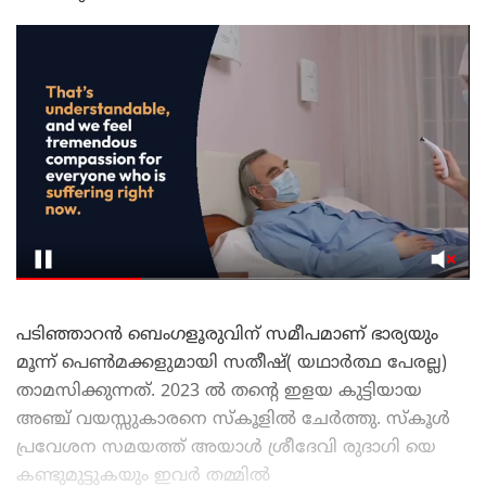
പടിഞ്ഞാറൻ ബെംഗളൂരുവിന് സമീപമാണ് ഭാര്യയും
മൂന്ന് പെൺമക്കളുമായി സതീഷ്( യഥാർത്ഥ പേരല്ല)
താമസിക്കുന്നത്. 2023 ൽ തന്റെ ഇളയ കുട്ടിയായ
അഞ്ച് വയസ്സുകാരനെ സ്കൂളിൽ ചേർത്തു. സ്കൂൾ
പ്രവേശന സമയത്ത് അയാൾ ശ്രീദേവി രുദാഗി യെ
കണ്ടുമുട്ടുകയും ഇവർ തമ്മിൽ