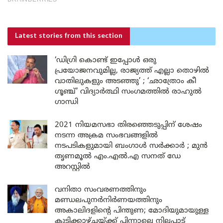
Latest stories
from this section
‘ഡിഗ്രി കൊണ്ട് ഇപ്പോൾ ഒരു
പ്രയോജനവുമില്ല, രാജ്യത്ത് എല്ലാ തൊഴിൽ
വാതിലുകളും അടഞ്ഞു’ ; ‘ഛാത്രോം കീ
ഗൂഞ്ച്’ വിദ്യാർത്ഥി സംഗമത്തിൽ രാഹുൽ
ഗാന്ധി
2021 നിയമസഭാ തിരഞ്ഞെടുപ്പിന് ശേഷം
നടന്ന അക്രമ സംഭവങ്ങളിൽ
നടപടികളുമായി ബംഗാൾ സർക്കാർ ; മുൻ
തൃണമൂൽ എം.എൽ.എ സനത് ഡേ
അറസ്റ്റിൽ
വനിതാ സംവരണത്തിനും
മണ്ഡലപുനർനിർണയത്തിനും
അകാലിദളിന്റെ പിന്തുണ; മോദിയുമായുള്ള
കൂടിക്കാഴ്ചയ്ക്ക് പിന്നാലെ നിലപാട്