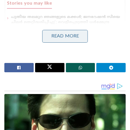
Stories you may like
പുതിയ തലമുറ ഞങ്ങളുടെ മക്കൾ; ജനറേഷൻ സിയെ
ചിലർ തെറ്റിദ്ധരിപ്പിച്ചു’; വെളിപ്പെടുത്തി ധർമ്മേന്ദ്ര
പ്രധാൻ!
സാധാരണക്കാർക്കും ചെറുകിട വ്യാപാരികൾക്കും ഒരു
READ MORE
തരത്തിലുള്ള ട്രാൻസാക്ഷൻ നിരക്കുകളും ഈടാക്കില്ല
; യു.പി.ഐ നിയമഭേദഗതിയിൽ വ്യക്തത വരുത്തി
കേന്ദ്രസർക്കാർ
യേശു യേശു പ്രവാചകൻ എന്നും പാപ്പാജി എന്നും
അറിയപ്പെട്ട ബജിന്ദർ തന്നെ ബലാത്സംഗം
ചെയ്യുന്നതിന്റെ വീഡിയോ പിടിക്കുകയും അത് വച്ച്
ഭീഷണിപ്പെടുത്തുകയും ചെയ്തെന്ന് പരാതിയിൽ
ചൂണ്ടിക്കാട്ടുന്നു. കേസന്വേഷിച്ച പോലീസ് ബജിന്ദർ
സിംഗിനെ അറസ്റ്റ് ചെയ്തു. തുടരന്വേഷണത്തിൽ
ഇയാൾക്കെതിരെ ശക്തമായ തെളിവുകൾ
ലഭിച്ചു. നേരത്തെ കൊലക്കേസിൽ ശിക്ഷിക്കപ്പെട്ട്