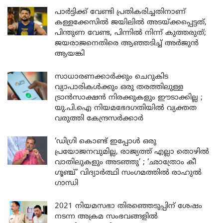
പാർട്ടിക്ക് വേണ്ടി പ്രതികരിച്ചതിനാണ്
കള്ളക്കേസിൽ ജയിലിൽ അടയ്ക്കപ്പെട്ടത്,
പിന്തുണ വേണ്ട, പിന്നിൽ നിന്ന് കുത്തരുത്;
ജയരാജനെതിരെ ആഞ്ഞടിച്ച് അർജുൻ
ആയങ്കി
സാധാരണക്കാർക്കും ചെറുകിട
വ്യാപാരികൾക്കും ഒരു തരത്തിലുള്ള
ട്രാൻസാക്ഷൻ നിരക്കുകളും ഈടാക്കില്ല ;
യു.പി.ഐ നിയമഭേദഗതിയിൽ വ്യക്തത
വരുത്തി കേന്ദ്രസർക്കാർ
‘ഡിഗ്രി കൊണ്ട് ഇപ്പോൾ ഒരു
പ്രയോജനവുമില്ല, രാജ്യത്ത് എല്ലാ തൊഴിൽ
വാതിലുകളും അടഞ്ഞു’ ; ‘ഛാത്രോം കീ
ഗൂഞ്ച്’ വിദ്യാർത്ഥി സംഗമത്തിൽ രാഹുൽ
ഗാന്ധി
2021 നിയമസഭാ തിരഞ്ഞെടുപ്പിന് ശേഷം
നടന്ന അക്രമ സംഭവങ്ങളിൽ