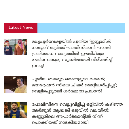
Latest News
മധ്യപൂർവേഷ്യയിൽ പുതിയ ‘ഇസ്ലാമിക്
നാറ്റോ’? തുർക്കി-പാകിസ്താൻ -സൗദി
പ്രതിരോധ സഖ്യത്തിൽ ഈജിപ്തും
ചേർന്നേക്കും; സൂക്ഷ്മമായി നിരീക്ഷിച്ച്
ഇന്ത്യ!
പുതിയ തലമുറ ഞങ്ങളുടെ മക്കൾ;
ജനറേഷൻ സിയെ ചിലർ തെറ്റിദ്ധരിപ്പിച്ചു’;
വെളിപ്പെടുത്തി ധർമ്മേന്ദ്ര പ്രധാൻ!
പോലീസിനെ വെല്ലുവിളിച്ച് ഒളിവിൽ കഴിഞ്ഞ
അർജുൻ ആയങ്കി ഒടുവിൽ വലയിൽ;
കണ്ണൂരിലെ അപാർട്മെന്റിൽ നിന്ന്
പൊക്കിയത് നാടകീയമായി!