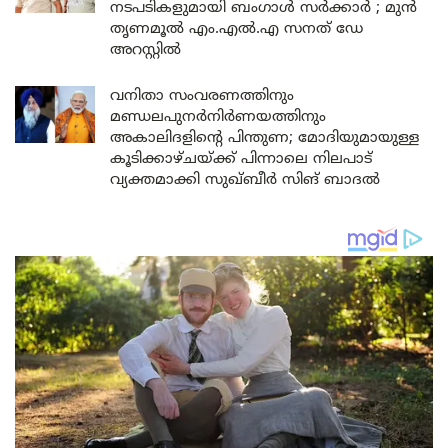
നടപടികളുമായി ബംഗാൾ സർക്കാർ ; മുൻ
തൃണമൂൽ എം.എൽ.എ സനത് ഡേ
അറസ്റ്റിൽ
വനിതാ സംവരണത്തിനും
മണ്ഡലപുനർനിർണയത്തിനും
അകാലിദളിന്റെ പിന്തുണ; മോദിയുമായുള്ള
കൂടിക്കാഴ്ചയ്ക്ക് പിന്നാലെ നിലപാട്
വ്യക്തമാക്കി സുഖ്ബീർ സിങ് ബാദൽ