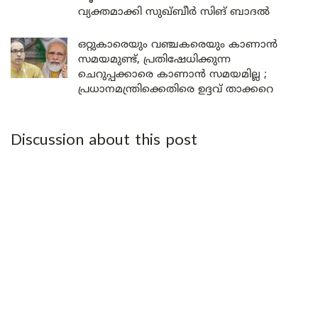
വ്യക്തമാക്കി സുഖ്ബീർ സിങ് ബാദൽ
ഒറ്റുകാരെയും വഞ്ചകരെയും കാണാൻ
സമയമുണ്ട്, പ്രതിഷേധിക്കുന്ന
ചെറുപ്പക്കാരെ കാണാൻ സമയമില്ല ;
പ്രധാനമന്ത്രിക്കെതിരെ ഉദ്ദവ് താക്കറെ
Discussion about this post