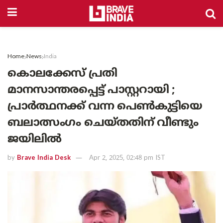
Home
News
India
കൊലക്കേസ് പ്രതി
മാനസാന്തരപ്പെട്ട് പാസ്റ്ററായി ;
പ്രാർത്ഥനക്ക് വന്ന പെൺകുട്ടിയെ
ബലാത്സംഗം ചെയ്തതിന് വീണ്ടും
ജയിലിൽ
by
Brave India Desk
Apr 2, 2025, 02:48 pm IST