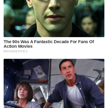
ജയിലിലായിരുന്നു ഇയാൾ. അവിടെവെച്ചാണ്
ക്രിസ്തുമതത്തിലേക്ക് മതം മാറിയത്. പെന്തക്കോസ്ത്
പാസ്റ്റർമാരുടെ ഇടപെടലിലൂടെയായിരുന്നു മതം മാറ്റം.
മതം മാറിയതിനു ശേഷം സ്വന്തമായ സഭ സ്ഥാപിച്ച്
മതപ്രചാരണവും മതപരിവർത്തനവും
നടത്തിവരികയായിരുന്നു ഇയാൾ.
കേസിന്റെ വിചാരണക്കിടെ നിരവധി ഭീഷണികളും
പ്രലോഭനങ്ങളും നേരിടേണ്ടി വന്നെന്ന് ഇര
മാദ്ധ്യമങ്ങളോട് പറഞ്ഞു. തനിക്കെതിരെ
കള്ളക്കേസുകൾ ചുമത്തി. ഗുണ്ടകളെ വിട്ട്
ആക്രമിക്കാൻ ശ്രമിച്ചു. അഞ്ചുകോടി രൂപ വാഗ്ദാനം
ചെയ്തു. രാഷ്ട്രീയമായി സമ്മർദ്ദമുണ്ടാക്കാൻ
നോക്കി. തനിക്ക് പലപ്പോഴും വീടുകൾ മാറേണ്ടി വന്നു.
എന്നിട്ടും നീതിക്ക് വേണ്ടി പൊരുതുകയായിരുന്നെന്നും
ഇരയായ പെൺകുട്ടി മാദ്ധ്യമങ്ങളോട് വ്യക്തമാക്കി.
Tags:
pastor arrested
Pastor Rape