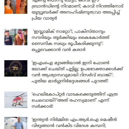
‘എന്റെ പൊന്നു ചേട്ടാ, കാവി ഈ
ബ്രാൻഡിന്റെ നിറമാണ്; കാവി നിറത്തിനോട്
യൂട്യൂബർക്ക് അസഹിഷ്ണുത;വാ അടപ്പിച്ച്
പ്രിയ വാര്യർ
‘ഇസ്ലാമിക് നാറ്റോ’!; പാകിസ്താനും
സൗദിയും തുർക്കിയും കൈകോർത്ത്
സൈനിക സഖ്യം രൂപീകരിക്കുന്നു!’:
ഒപ്പുവെക്കാൻ വൻ കരാർ
‘ഇഎംഐ മുടങ്ങിയാൽ ഇനി ഫോൺ
ലോക്ക് ചെയ്ത് പൂട്ടില്ല; ഉപഭോക്താക്കൾക്ക്
വൻ ആശ്വാസവുമായി റിസർവ് ബാങ്ക്!’:
പുതിയ മാർഗ്ഗനിർദ്ദേശങ്ങൾ പുറത്ത്!
‘ഹെലികോപ്റ്റർ വാടകക്കെടുത്തിന് എത്ര
ചെലവായി?’അത് രഹസ്യമാണ്’ എന്ന്
സർക്കാർ!
‘ഇന്ത്യൻ നിർമ്മിത എം.ആർ.ഐ മെഷീൻ
വിഴുങ്ങാൻ വൻകിട വിദേശ കമ്പനി;