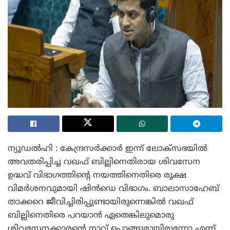
ന്യൂഡൽഹി : കേന്ദ്രസർക്കാർ ഇന്ന് ലോക്സഭയിൽ
അവതരിപ്പിച്ച വഖഫ് ബില്ലിനെതിരായ ശിവസേന
ഉദ്ധവ് വിഭാഗത്തിന്റെ നയത്തിനെതിരെ രൂക്ഷ
വിമർശനവുമായി ഷിൻഡെ വിഭാഗം. ബാലാസാഹേബ്
താക്കറെ ജീവിച്ചിരിപ്പുണ്ടായിരുന്നെങ്കിൽ വഖഫ്
ബില്ലിനെതിരെ പറയാൻ ഏതെങ്കിലുമൊരു
ശിവസേനക്കാരന്റെ നാവ് പൊങ്ങുമായിരുന്നോ എന്ന്