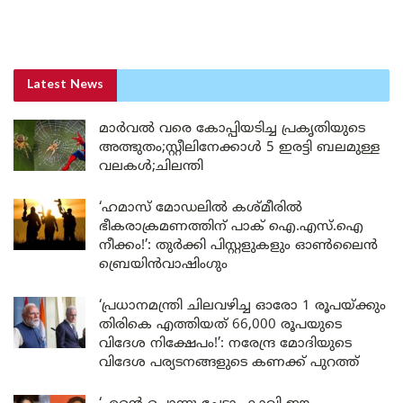
Latest News
മാർവൽ വരെ കോപ്പിയടിച്ച പ്രകൃതിയുടെ
അത്ഭുതം;സ്റ്റീലിനേക്കാൾ 5 ഇരട്ടി ബലമുള്ള
വലകൾ;ചിലന്തി
‘ഹമാസ് മോഡലിൽ കശ്മീരിൽ
ഭീകരാക്രമണത്തിന് പാക് ഐ.എസ്.ഐ
നീക്കം!’: തുർക്കി പിസ്റ്റളുകളും ഓൺലൈൻ
ബ്രെയിൻവാഷിംഗും
‘പ്രധാനമന്ത്രി ചിലവഴിച്ച ഓരോ 1 രൂപയ്ക്കും
തിരികെ എത്തിയത് 66,000 രൂപയുടെ
വിദേശ നിക്ഷേപം!’: നരേന്ദ്ര മോദിയുടെ
വിദേശ പര്യടനങ്ങളുടെ കണക്ക് പുറത്ത്