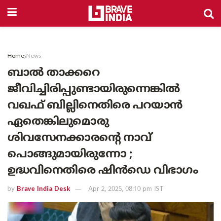
Home
News
ബാൽ താക്കറെ
ജീവിച്ചിരിപ്പുണ്ടായിരുന്നെങ്കിൽ
വഖഫ് ബില്ലിനെതിരെ പറയാൻ
ഏതെങ്കിലുമൊരു
ശിവസേനക്കാരന്റെ നാവ്
പൊങ്ങുമായിരുന്നോ ;
ഉദ്ധവിനെതിരെ ഷിൻഡെ വിഭാഗം
by
Brave India Desk
Apr 2, 2025, 08:10 pm IST