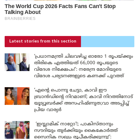
Latest stories
from this section
‘പ്രധാനമന്ത്രി ചിലവഴിച്ച ഓരോ 1 രൂപയ്ക്കും
തിരികെ എത്തിയത് 66,000 രൂപയുടെ
വിദേശ നിക്ഷേപം!’: നരേന്ദ്ര മോദിയുടെ
വിദേശ പര്യടനങ്ങളുടെ കണക്ക് പുറത്ത്
‘എന്റെ പൊന്നു ചേട്ടാ, കാവി ഈ
ബ്രാൻഡിന്റെ നിറമാണ്; കാവി നിറത്തിനോട്
യൂട്യൂബർക്ക് അസഹിഷ്ണുത;വാ അടപ്പിച്ച്
പ്രിയ വാര്യർ
‘ഇസ്ലാമിക് നാറ്റോ’!; പാകിസ്താനും
സൗദിയും തുർക്കിയും കൈകോർത്ത്
സൈനിക സഖ്യം രൂപീകരിക്കുന്നു!’: