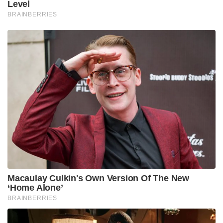
വിഭാഗത്തിലെ ദരിദ്രരുടെ ക്ഷേമത്തിനായി ഈ ബിൽ
എന്നിവ സഭയിൽ കൊണ്ടുവരാൻ കേന്ദ്ര സർക്കാരിന്
കഴിഞ്ഞു. എന്നാൽ ശിവസേന യുബിടിയിലെ അരവിന്ദ്
സാവന്തിന്റെ പ്രസംഗം കേട്ടപ്പോൾ എനിക്ക് വളരെ
സങ്കടം തോന്നി. ബാലാസാഹെബ് ഇന്ന്
ജീവിച്ചിരിപ്പുണ്ടായിരുന്നെങ്കിൽ അവർ ഇതേ കാര്യം
പറയുമായിരുന്നോ എന്ന് അവർ അവരുടെ
മനസ്സാക്ഷിയോട് ചോദിക്കണം. ഇന്ന് യുബിടി ആരുടെ
പ്രത്യയശാസ്ത്രമാണ് സ്വീകരിക്കുന്നതെന്നും ഈ
ബില്ലിനെ എതിർക്കുന്നതെന്നും വ്യക്തമാണ്” എന്നും
ശ്രീകാന്ത് ഷിൻഡെ ലോക്സഭയിൽ അഭിപ്രായപ്പെട്ടു.
Tags:
BJP
shivsena ubt
waqf bill
shivsena shinde group
srikanth shinde