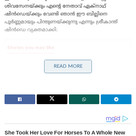
ശിവസേനയ്ക്കും എന്റെ നേതാവ് ഏക്‌നാഥ്
ഷിൻഡെയ്ക്കും വേണ്ടി ഞാൻ ഈ ബില്ലിനെ
പൂർണ്ണമായും പിന്തുണയ്ക്കുന്നു എന്നും ശ്രീകാന്ത്
ഷിൻഡെ വ്യക്തമാക്കി.
Stories you may like
മാർവൽ വരെ കോപ്പിയടിച്ച പ്രകൃതിയുടെ
READ MORE
അത്ഭുതം;സ്റ്റീലിനേക്കാൾ 5 ഇരട്ടി ബലമുള്ള
വലകൾ;ചിലന്തി
‘ഹമാസ് മോഡലിൽ കശ്മീരിൽ ഭീകരാക്രമണത്തിന്
പാക് ഐ.എസ്.ഐ നീക്കം!’: തുർക്കി പിസ്റ്റളുകളും
ഓൺലൈൻ ബ്രെയിൻവാഷിംഗും
“ഇത് ചരിത്രപരവും പ്രധാനപ്പെട്ടതുമായ ഒരു
ദിവസമാണ്. ആദ്യം ആർട്ടിക്കിൾ 370, പിന്നീട്
മുത്തലാഖ്, സിഎഎ, ഇപ്പോൾ ന്യൂനപക്ഷ