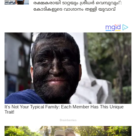
രക്ഷകരായി ടാറ്റയും ശ്രീധർ വെമ്പുവും!’:
കോടികളുടെ വാഗ്ദാനം തള്ളി യുവാവ്