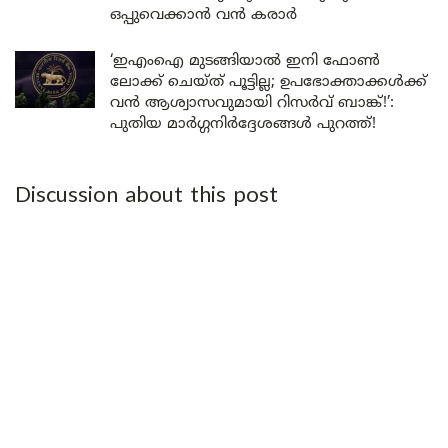
ഒപ്പുവെക്കാൻ വൻ കരാർ
‘ഇഎംഐ മുടങ്ങിയാൽ ഇനി ഫോൺ
ലോക്ക് ചെയ്ത് പൂട്ടില്ല; ഉപഭോക്താക്കൾക്ക്
വൻ ആശ്വാസവുമായി റിസർവ് ബാങ്ക്!’:
പുതിയ മാർഗ്ഗനിർദ്ദേശങ്ങൾ പുറത്ത്!
Discussion about this post