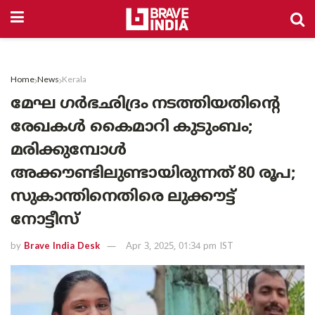
Home
News
Kerala
മേഘ ഗർഭഛിദ്രം നടത്തിയതിന്റെ
രേഖകൾ കൈമാറി കുടുംബം;
മരിക്കുമ്പോൾ
അക്കൗണ്ടിലുണ്ടായിരുന്നത് 80 രൂപ;
സുകാന്തിനെതിരെ ലുക്കൗട്ട്
നോട്ടീസ്
by
Brave India Desk
Apr 3, 2025, 01:34 pm IST