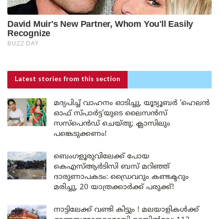
Latest stories
from this section
മദ്യപിച്ച് വാഹനം ഓടിച്ചു, യൂട്യൂബർ ‘ഹെലൻ
ഓഫ് സ്പാർട്ട’യുടെ ലൈസൻസ്
സസ്പെൻഡ് ചെയ്തു; ക്ലാസിലും
പങ്കെടുക്കണം!
ബെംഗളൂരുവിലേക്ക് പോയ
കെഎസ്ആർടിസി ബസ് മറിഞ്ഞ്
ദാരുണാപകടം: ഡ്രൈവറും കണ്ടക്ടറും
മരിച്ചു, 20 യാത്രക്കാർക്ക് പരുക്ക്!
നാട്ടിലേക്ക് വണ്ടി കിട്ടും ! മലയാളികൾക്ക്