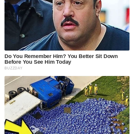
സമ്മതിക്കുകയും ചെയ്തു. എന്നാൽ അയാൾ
പിന്മാറാൻ ശ്രമിക്കുകയാണെന്നു മനസ്സിലാക്കി
മേഘയോട് ഈ ബന്ധം ഉപേക്ഷിക്കാൻ ഞങ്ങൾ
പറഞ്ഞിരുന്നു. പക്ഷേ അയാൾ ഇത്രയധികം മാനസിക
സമ്മർദത്തിൽ ആക്കിയിരുന്നെന്ന് മകൾ ഞങ്ങളോടു
പറഞ്ഞിരുന്നില്ല. മേഘയ്ക്ക് അപകടം സംഭവിച്ച അന്ന്
അയാൾ എന്നെ വിളിച്ചിരുന്നു. പക്ഷേ സംസാരിക്കാൻ
സാധിച്ചില്ല. മേഘ ഹോസ്റ്റലിലെത്തിയോ എന്നും
അയാൾ തിരക്കിയിരുന്നു. മകൾക്കു നീതി
കിട്ടുന്നതുവരെ ഏതറ്റംവരെയും പോകുമെന്ന് അമ്മ
പറഞ്ഞു.
Tags:
sukanth
megha