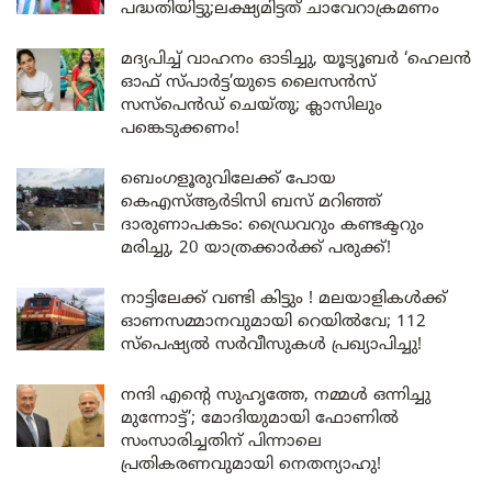
പദ്ധതിയിട്ടു;ലക്ഷ്യമിട്ടത് ചാവേറാക്രമണം
മദ്യപിച്ച് വാഹനം ഓടിച്ചു, യൂട്യൂബർ ‘ഹെലൻ
ഓഫ് സ്പാർട്ട’യുടെ ലൈസൻസ്
സസ്പെൻഡ് ചെയ്തു; ക്ലാസിലും
പങ്കെടുക്കണം!
ബെംഗളൂരുവിലേക്ക് പോയ
കെഎസ്ആർടിസി ബസ് മറിഞ്ഞ്
ദാരുണാപകടം: ഡ്രൈവറും കണ്ടക്ടറും
മരിച്ചു, 20 യാത്രക്കാർക്ക് പരുക്ക്!
നാട്ടിലേക്ക് വണ്ടി കിട്ടും ! മലയാളികൾക്ക്
ഓണസമ്മാനവുമായി റെയിൽവേ; 112
സ്പെഷ്യൽ സർവീസുകൾ പ്രഖ്യാപിച്ചു!
നന്ദി എൻ്റെ സുഹൃത്തേ, നമ്മൾ ഒന്നിച്ചു
മുന്നോട്ട്’; മോദിയുമായി ഫോണിൽ
സംസാരിച്ചതിന് പിന്നാലെ
പ്രതികരണവുമായി നെതന്യാഹു!