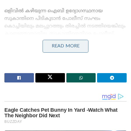
ഒളിവിൽ കഴിയുന്ന ഐബി ഉദ്യോഗസ്ഥനായ
സുകാന്തിനെ പിടികൂടാൻ പോലീസ് സംഘം
കൊച്ചിയിലും മലപ്പുറത്തും തിരച്ചിൽ നടത്തിയെങ്കിലും
കണ്ടെത്താനായില്ല. സുകാന്തിനെതിരെ പോലീസ്
ലുക്കൗട്ട് നോട്ടീസ് പുറത്തിറക്കി.വളരെ ചെറുപ്പം
READ MORE
മുതലേ അവൾ കുടുക്ക വാങ്ങി അതിൽ പണം
സൂക്ഷിക്കുമായിരുന്നു. കുടുക്ക പൊട്ടിച്ച് ആ പണം
എന്നെയോ അച്ഛനെയോ ഏൽപിക്കും. അവൾക്കു
വേണ്ടതെല്ലാം ഇതുവരെ വാങ്ങി നൽകിയിരുന്നത്
ഞാനാണ്. ഒരുരൂപപോലും അവൾ അനാവശ്യമായി
ചെലവാക്കിയിരുന്നില്ല. അങ്ങനെയുള്ള ഞങ്ങളുടെ
മകളുടെ അക്കൗണ്ടിൽ മരിക്കുമ്പോൾ
ബാക്കിയുണ്ടായിരുന്നത് വെറും 80 രൂപയാണെന്ന്
മേഘയുടെ അമ്മ പറയുന്നു.
Stories you may like