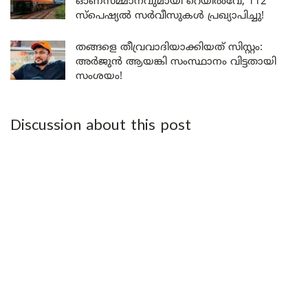
ഓണസമ്മാനവുമായി റെയിൽവേ; 112
സ്പെഷ്യൽ സർവീസുകൾ പ്രഖ്യാപിച്ചു!
തങ്ങളെ തീവ്രവാദിയാക്കിയത് സിസ്റ്റം:
അർജുൻ ആയങ്കി സംസ്ഥാനം വിട്ടതായി
സംശയം!
Discussion about this post