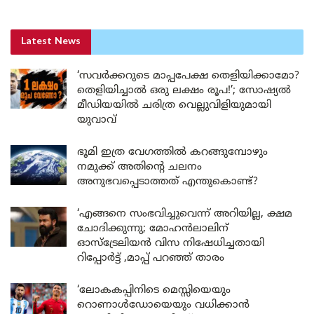
Latest News
‘സവർക്കറുടെ മാപ്പപേക്ഷ തെളിയിക്കാമോ?
തെളിയിച്ചാൽ ഒരു ലക്ഷം രൂപ!’; സോഷ്യൽ
മീഡിയയിൽ ചരിത്ര വെല്ലുവിളിയുമായി
യുവാവ്
ഭൂമി ഇത്ര വേഗത്തിൽ കറങ്ങുമ്പോഴും
നമുക്ക് അതിന്റെ ചലനം
അനുഭവപ്പെടാത്തത് എന്തുകൊണ്ട്?
‘എങ്ങനെ സംഭവിച്ചുവെന്ന് അറിയില്ല, ക്ഷമ
ചോദിക്കുന്നു; മോഹൻലാലിന്
ഓസ്ട്രേലിയൻ വിസ നിഷേധിച്ചതായി
റിപ്പോർട്ട് ,മാപ്പ് പറഞ്ഞ് താരം
‘ലോകകപ്പിനിടെ മെസ്സിയെയും
റൊണാൾഡോയെയും വധിക്കാൻ