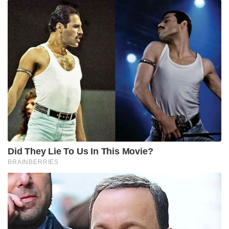
‘സവർക്കറുടെ മാപ്പപേക്ഷ തെളിയിക്കാമോ?
തെളിയിച്ചാൽ ഒരു ലക്ഷം രൂപ!’; സോഷ്യൽ
മീഡിയയിൽ ചരിത്ര വെല്ലുവിളിയുമായി യുവാവ്
‘എങ്ങനെ സംഭവിച്ചുവെന്ന് അറിയില്ല, ക്ഷമ
ചോദിക്കുന്നു; മോഹൻലാലിന് ഓസ്ട്രേലിയൻ വിസ
നിഷേധിച്ചതായി റിപ്പോർട്ട് ,മാപ്പ് പറഞ്ഞ് താരം
മേഘ അവസാനമായി സംസാരിച്ചത് മലപ്പുറം
സ്വദേശിയായ സുഹൃത്തിനോടാണ്. അയാൾ മകളെ
മാനസികമായി തകർത്തുകളഞ്ഞിട്ടുണ്ട്. അല്ലാതെ
അവൾ, ഞങ്ങളെപ്പോലും മറന്ന് ഇത് ചെയ്യില്ല. ജോലി
കിട്ടി ജോദ്പുരിൽ പരിശീലനത്തിന് പോയിവന്ന
ശേഷമാണ് മേഘയ്ക്ക് മാറ്റങ്ങൾ വന്നത്.
എല്ലാക്കാര്യങ്ങളും പറഞ്ഞിരുന്ന അവൾ ഈ
സുഹൃത്തിന്റെ കാര്യം പറഞ്ഞിരുന്നില്ല.
മാസങ്ങൾക്കുശേഷമാണ് ഞങ്ങളുമായി ഇക്കാര്യം
ചർച്ചചെയ്യുന്നത്. വിവാഹത്തിനു ഞങ്ങൾ