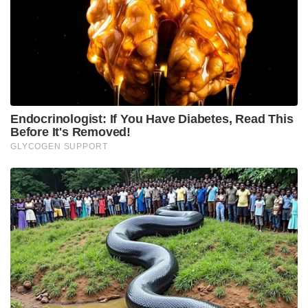
പരിശോധനയിൽ, കലശം സൂക്ഷിച്ചിരുന്ന അറ
തകർത്തതായും, കലശവും ഫലകവും
കാണാതായതായും കണ്ടെത്തി. ചോദ്യം ചെയ്യലിൽ,
പാത്രം മോഷ്ടിച്ചതായി അദ്ദേഹം നിഷേധിച്ചു, എന്നാൽ
നിരീക്ഷണ ദൃശ്യങ്ങൾ പരിശോധിച്ചപ്പോൾ അത്
അദ്ദേഹത്തിന്റെ കോഴി ഫാമിന് സമീപം
ഒളിപ്പിച്ചിരിക്കുകയാണെന്ന് കണ്ടെത്തുകയും ഇയാളെ
അറസ്റ്റ് ചെയ്യുകയുമായിരുന്നു.
Tags:
Taiwan Man
Ex-Girlfriend's Father's Ashes