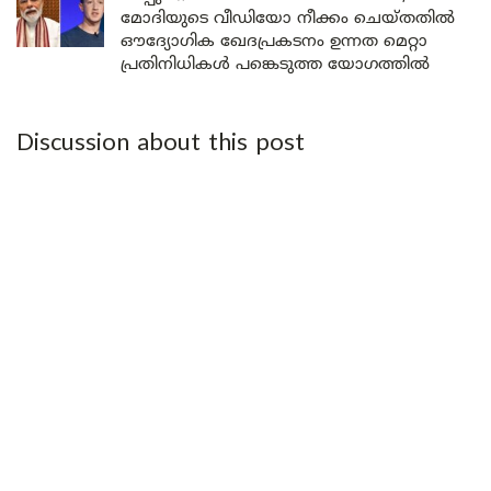
മോദിയുടെ വീഡിയോ നീക്കം ചെയ്തതിൽ
ഔദ്യോഗിക ഖേദപ്രകടനം ഉന്നത മെറ്റാ
പ്രതിനിധികൾ പങ്കെടുത്ത യോഗത്തിൽ
Discussion about this post