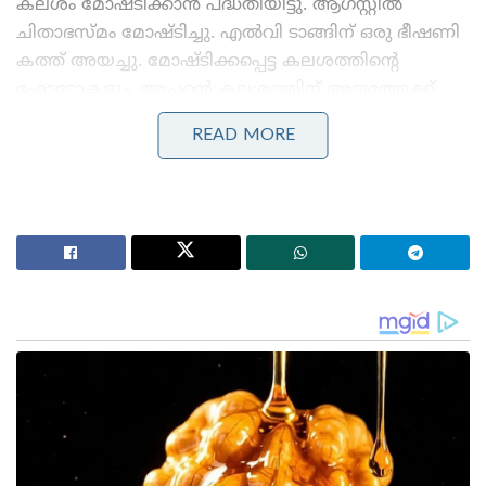
കലശം മോഷ്ടിക്കാൻ പദ്ധതിയിട്ടു. ആഗസ്റ്റിൽ
ചിതാഭസ്മം മോഷ്ടിച്ചു. എൽവി ടാങ്ങിന് ഒരു ഭീഷണി
കത്ത് അയച്ചു. മോഷ്ടിക്കപ്പെട്ട കലശത്തിന്റെ
ഫോട്ടോകളും, അച്ഛന്റെ കലശത്തിന് അടുത്തേക്ക്
തിരിച്ചുവന്നില്ലെങ്കിൽ ‘ഇനി ഒരിക്കലും തന്റെ അച്ഛനെ
READ MORE
കാണില്ല’ എന്ന സന്ദേശവും അതിൽ ഉണ്ടായിരുന്നു.
തുടർന്ന് സ്ത്രീ പോലീസിൽ പരാതിപ്പെടുകയായിരുന്നു.
Stories you may like
ആകാശക്കരുത്ത് കൂട്ടാൻ ഇന്ത്യ; 114 റാഫേൽ
ജെറ്റുകൾക്കുള്ള 3.25 ലക്ഷം കോടി രൂപയുടെ
പ്രൊപ്പോസൽ ഇന്ത്യയ്ക്ക് സമർപ്പിച്ച് ഫ്രാൻസ്
മോദിയെ ഫോണിൽ വിളിച്ച് നെതന്യാഹു :
പശ്ചിമേഷ്യൻ പ്രതിസന്ധിയിലെ നയതന്ത്ര ബന്ധവും
പ്രാദേശിക സുരക്ഷയും ചർച്ചയായി
തുടർന്ന് പോലീസ് നടത്തിയ സെമിത്തേരി