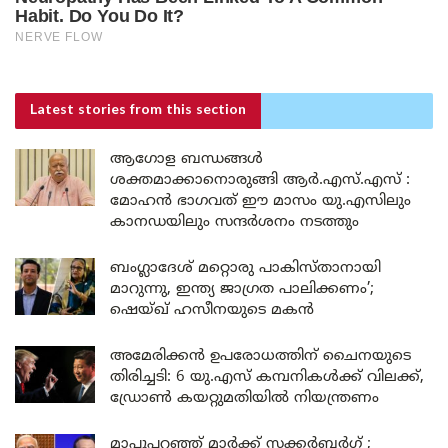
Latest stories
from this section
ആഗോള ബന്ധങ്ങൾ
ശക്തമാക്കാനൊരുങ്ങി ആർ.എസ്.എസ് :
മോഹൻ ഭാഗവത് ഈ മാസം യു.എസിലും
കാനഡയിലും സന്ദർശനം നടത്തും
ബംഗ്ലാദേശ് മറ്റൊരു പാകിസ്താനായി
മാറുന്നു, ഇന്ത്യ ജാഗ്രത പാലിക്കണം’;
ഷെയ്ഖ് ഹസീനയുടെ മകൻ
അമേരിക്കൻ ഉപരോധത്തിന് ചൈനയുടെ
തിരിച്ചടി: 6 യു.എസ് കമ്പനികൾക്ക് വിലക്ക്,
ഡ്രോൺ കയറ്റുമതിയിൽ നിയന്ത്രണം
മാപ്പുപറഞ്ഞ് മാർക്ക് സക്കർബർഗ് ;