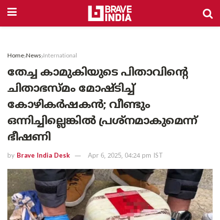
Home
News
International
തേച്ച കാമുകിയുടെ പിതാവിന്റെ
ചിതാഭസ്മം മോഷ്ടിച്ച്
കോഴികർഷകൻ; വീണ്ടും
ഒന്നിച്ചില്ലെങ്കിൽ പ്രശ്‌നമാകുമെന്ന്
ഭീഷണി
by
Brave India Desk
Apr 6, 2025, 04:24 pm IST