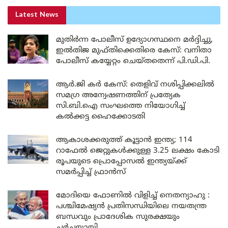
Latest News
മുതിർന്ന പോലീസ് ഉദ്യോഗസ്ഥനെ മർദ്ദിച്ചു,
ഇൽതിജ മുഫ്തിക്കെതിരെ കേസ്: വനിതാ
പോലീസ് കയ്യേറ്റം ചെയ്തതെന്ന് പി.ഡി.പി.
ആർ.ജി കർ കേസ്: തെളിവ് നശിപ്പിക്കലിൽ
സമഗ്ര അന്വേഷണത്തിന് പ്രത്യേക
സി.ബി.ഐ സംഘത്തെ നിയോഗിച്ച്
കൽക്കട്ട ഹൈക്കോടതി
ആകാശക്കരുത്ത് കൂട്ടാൻ ഇന്ത്യ; 114
റാഫേൽ ജെറ്റുകൾക്കുള്ള 3.25 ലക്ഷം കോടി
രൂപയുടെ പ്രൊപ്പോസൽ ഇന്ത്യയ്ക്ക്
സമർപ്പിച്ച് ഫ്രാൻസ്
മോദിയെ ഫോണിൽ വിളിച്ച് നെതന്യാഹു :
പശ്ചിമേഷ്യൻ പ്രതിസന്ധിയിലെ നയതന്ത്ര
ബന്ധവും പ്രാദേശിക സുരക്ഷയും
ചർച്ചയായി