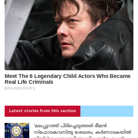
Latest stories
from this section
‘മലപ്പുറത്ത് പിടിച്ചെടുത്തത് ഭീമൻ
സ്ഫോടകവസ്തു ശേഖരം; കർണാടകയിൽ