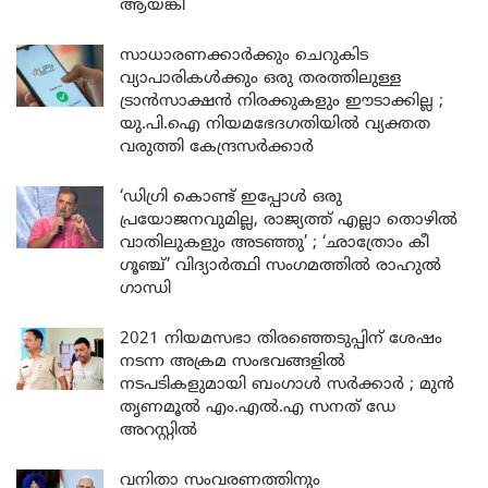
ആയങ്കി
സാധാരണക്കാർക്കും ചെറുകിട
വ്യാപാരികൾക്കും ഒരു തരത്തിലുള്ള
ട്രാൻസാക്ഷൻ നിരക്കുകളും ഈടാക്കില്ല ;
യു.പി.ഐ നിയമഭേദഗതിയിൽ വ്യക്തത
വരുത്തി കേന്ദ്രസർക്കാർ
‘ഡിഗ്രി കൊണ്ട് ഇപ്പോൾ ഒരു
പ്രയോജനവുമില്ല, രാജ്യത്ത് എല്ലാ തൊഴിൽ
വാതിലുകളും അടഞ്ഞു’ ; ‘ഛാത്രോം കീ
ഗൂഞ്ച്’ വിദ്യാർത്ഥി സംഗമത്തിൽ രാഹുൽ
ഗാന്ധി
2021 നിയമസഭാ തിരഞ്ഞെടുപ്പിന് ശേഷം
നടന്ന അക്രമ സംഭവങ്ങളിൽ
നടപടികളുമായി ബംഗാൾ സർക്കാർ ; മുൻ
തൃണമൂൽ എം.എൽ.എ സനത് ഡേ
അറസ്റ്റിൽ
വനിതാ സംവരണത്തിനും