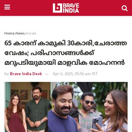
Home
News
Kerala
65 കാരന് കാമുകി 30കാരി,ചേരാത്ത
വേഷം; പരിഹാസങ്ങൾക്ക്
മറുപടിയുമായി മാളവിക മോഹനൻ
by
Brave India Desk
Apr 6, 2025, 05:56 pm IST