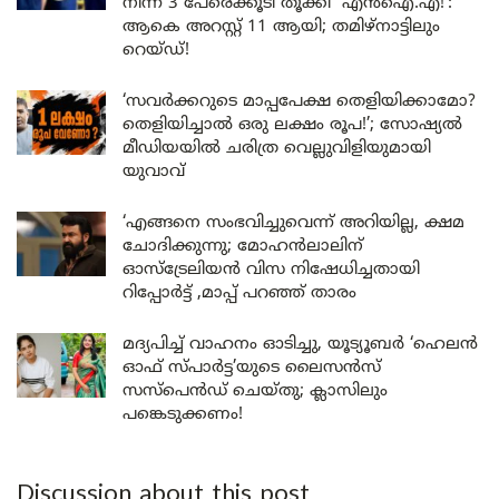
നിന്ന് 3 പേരെക്കൂടി തൂക്കി എൻഐ.എ!’:
ആകെ അറസ്റ്റ് 11 ആയി; തമിഴ്‌നാട്ടിലും
റെയ്ഡ്!
‘സവർക്കറുടെ മാപ്പപേക്ഷ തെളിയിക്കാമോ?
തെളിയിച്ചാൽ ഒരു ലക്ഷം രൂപ!’; സോഷ്യൽ
മീഡിയയിൽ ചരിത്ര വെല്ലുവിളിയുമായി
യുവാവ്
‘എങ്ങനെ സംഭവിച്ചുവെന്ന് അറിയില്ല, ക്ഷമ
ചോദിക്കുന്നു; മോഹൻലാലിന്
ഓസ്ട്രേലിയൻ വിസ നിഷേധിച്ചതായി
റിപ്പോർട്ട് ,മാപ്പ് പറഞ്ഞ് താരം
മദ്യപിച്ച് വാഹനം ഓടിച്ചു, യൂട്യൂബർ ‘ഹെലൻ
ഓഫ് സ്പാർട്ട’യുടെ ലൈസൻസ്
സസ്പെൻഡ് ചെയ്തു; ക്ലാസിലും
പങ്കെടുക്കണം!
Discussion about this post