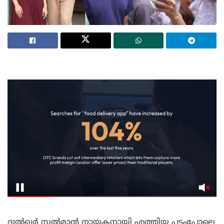
ദുൽഖർ സൽമാൻ നായകനായി എത്തിയ പട്ടംപോലെ