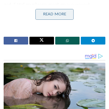
മാർച്ച് 18ന് ആയിരുന്നു തന്റെ ആദ്യ ഷെഡ്യൂൾ
പൂർത്തിയാക്കി എന്ന് അറിയിച്ചുകൊണ്ട് മാളവിക
READ MORE
സോഷ്യൽ മീഡിയയിൽ പോസ്റ്റ് ഇട്ടത്. ഒപ്പം
ലൊക്കേഷനിൽ നിന്നുള്ള സ്റ്റിൽസും നടി പങ്കുവച്ചു.
ഇതിന് താഴേ വിമർശന കമന്റിട്ടയാൾക്ക് കുറിക്ക്
കൊള്ളുന്ന മറുപടി നൽകിയിരിക്കുകയാണ് മാളവിക
ഇപ്പോൾ. ഇതിന്റെ സ്‌ക്രീൻ ഷോട്ടുകൾ സോഷ്യൽ
മീഡിയയിൽ പ്രചരിക്കുന്നുണ്ട്.
’65കാരൻറെ കാമുകിയായി 30കാരി. പ്രായത്തിന്
ചേരാത്ത വേഷങ്ങളാണ് ഈ മുതിർന്ന നടന്മാർ
ചെയ്യുന്നത്’ എന്നായിരുന്നു ഒരു കമൻറ്. ഇതിനു
മറുപടിയുമായി മാളവിക തന്നെ എത്തുകയായിരുന്നു.
‘കാമുകനാണെന്ന് താങ്കളോട് ആര് പറഞ്ഞു?
നിങ്ങളുടെ പാതിവെന്ത അടിസ്ഥാനരഹിതമായ
അനുമാനങ്ങൾ കൊണ്ട് ആളുകളേയും
സിനിമകളേയും വിലയിരുത്തുന്നത് നിർത്തൂ’, മാളവിക