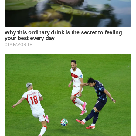
കുറിച്ചു
ആശീർവാദ് സിനിമാസിന്റെ ബാനറിൽ ആന്റണി
പെരുമ്പാവൂരാണ് ചിത്രം നിർമിക്കുന്നത്. സംഗീത, സം?
ഗീത് പ്രതാപ് എന്നിവരാണ് ചിത്രത്തിലെ മറ്റ് പ്രധാന
താരങ്ങൾ.
Tags:
MALAVIKA MOHANAN
cinema