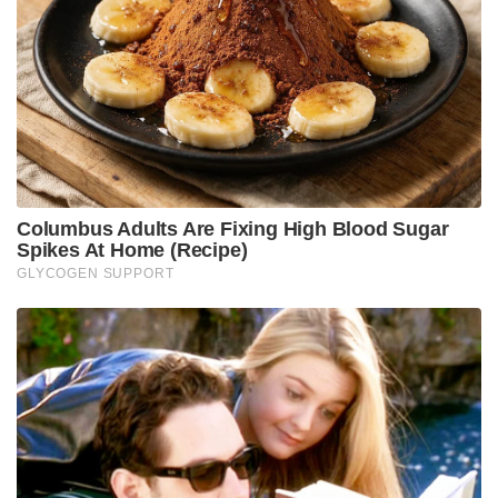
പാലിക്കാത്തവർക്ക് തിരിച്ചടിയുണ്ടാകുമെന്നും യുഎസ്
സ്റ്റേറ്റ് സെക്രട്ടറി റൂബിയോ മുന്നറിയിപ്പു
നൽകിയിരുന്നു. ആഫ്രിക്കൻ രാജ്യമായ ദക്ഷിണ
സുഡാൻ ഇതു ലംഘിച്ചതോടെയാണ് നടപടി
നേരിടേണ്ടിവന്നത്.നിലവിൽ യുഎസ് വിസ
കൈവശംവച്ചിരിക്കുന്നവരുടെ വിസ റദ്ദാക്കിയെന്നും
ഇനി വിസയ്ക്ക് അപേക്ഷിക്കുന്ന ദക്ഷിണ സുഡാൻ
പൗരന്മാരുടെ അപേക്ഷകൾ നിരസിക്കപ്പെടുമെന്നാണ്
വിവരം.
2011ൽ സുഡാനിൽനിന്നു വിഘടിച്ച് രൂപീകൃതമായ
രാജ്യമാണ് ദക്ഷിണ സുഡാൻ. രണ്ടു
വർഷങ്ങൾക്കുമുൻപ് പ്രസിഡന്റും വൈസ് പ്രസിഡന്റും
തമ്മിലുള്ള ഭിന്നതയുടെ ബാക്കിപത്രമായി രാജ്യം
ആഭ്യന്തര കലാപം നേരിടുകയാണ്. ഇതുവരെ
നാലുലക്ഷത്തോളം പേർ കൊല്ലപ്പെട്ടുവെന്നാണ്
പുറത്തുവരുന്ന വിവരം