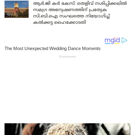
ആർ.ജി കർ കേസ്: തെളിവ് നശിപ്പിക്കലിൽ
സമഗ്ര അന്വേഷണത്തിന് പ്രത്യേക
സി.ബി.ഐ സംഘത്തെ നിയോഗിച്ച്
കൽക്കട്ട ഹൈക്കോടതി