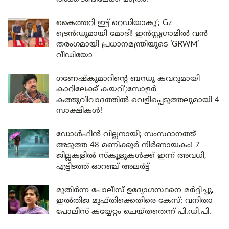
കൈത്തറി ഇട്ട് റെഡിയാകൂ’; Gz
ട്രെൻഡുമായി മോദി! ഇൻസ്റ്റഗ്രാമിൽ വൻ
തരംഗമായി പ്രധാനമന്ത്രിയുടെ ‘GRWM’
വീഡിയോ
ഗണേഷ്കുമാറിന്റെ ബന്ധു കവറുമായി
കാറിലേക്ക് കയറി’;സോളർ
കത്തുവിവാദത്തിൽ വെളിപ്പെടുത്തലുമായി 4
സാക്ഷികൾ!
ഡോൾഫിൻ വില്ലനായി; സംസ്ഥാനത്ത്
അടുത്ത 48 മണിക്കൂർ നിർണായകം! 7
ജില്ലകളിൽ സ്കൂളുകൾക്ക് ഇന്ന് അവധി,
എട്ടിടത്ത് ഓറഞ്ച് അലർട്ട്
മുതിർന്ന പോലീസ് ഉദ്യോഗസ്ഥനെ മർദ്ദിച്ചു,
ഇൽതിജ മുഫ്തിക്കെതിരെ കേസ്: വനിതാ
പോലീസ് കയ്യേറ്റം ചെയ്തതെന്ന് പി.ഡി.പി.