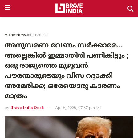
Home
News
International
അനുസരണ വേണം സർക്കാരേ…
അല്ലെങ്കിൽ ഇമ്മാതിരി പണികിട്ടും ;
ഒരു രാജ്യത്തെ മുഴുവൻ
പൗരന്മാരുടെയും വിസ റദ്ദാക്കി
അമേരിക്ക; ഒരേയൊരു കാരണം
മാത്രം
by
Brave India Desk
Apr 6, 2025, 07:57 pm IST