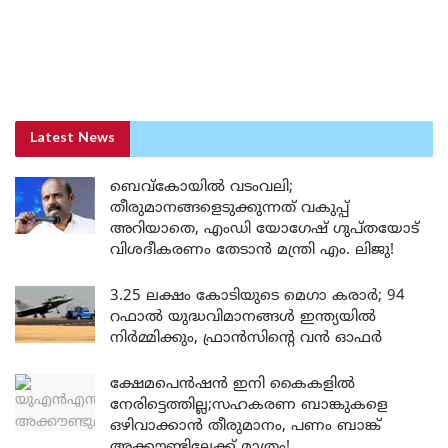
Latest News
ബെവ്കോയിൽ വടംവലി;
തീരുമാനങ്ങളെടുക്കുന്നത് വകുപ്പ്
അറിയാതെ, എംഡി യോഗേഷ് ഗുപ്തയോട്
വിശദീകരണം തേടാൻ മന്ത്രി എം. ലിജു!
3.25 ലക്ഷം കോടിയുടെ മെഗാ കരാർ; 94
റഫാൽ യുദ്ധവിമാനങ്ങൾ ഇന്ത്യയിൽ
നിർമ്മിക്കും, ഫ്രാൻസിന്റെ വൻ ഓഫർ
ക്ഷേമപെൻഷൻ ഇനി കൈകളിൽ
നേരിട്ടെത്തില്ല;സഹകരണ ബാങ്കുകളെ
ഒഴിവാക്കാൻ തീരുമാനം, പണം ബാങ്ക്
അക്കൗണ്ടിലേക്ക് മാത്രം!