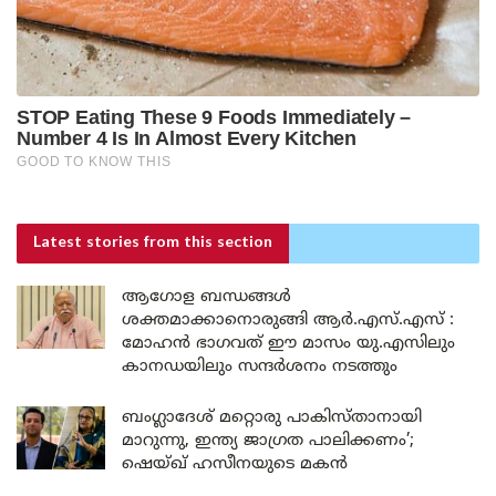
Latest stories
from this section
ആഗോള ബന്ധങ്ങൾ
ശക്തമാക്കാനൊരുങ്ങി ആർ.എസ്.എസ് :
മോഹൻ ഭാഗവത് ഈ മാസം യു.എസിലും
കാനഡയിലും സന്ദർശനം നടത്തും
ബംഗ്ലാദേശ് മറ്റൊരു പാകിസ്താനായി
മാറുന്നു, ഇന്ത്യ ജാഗ്രത പാലിക്കണം’;
ഷെയ്ഖ് ഹസീനയുടെ മകൻ