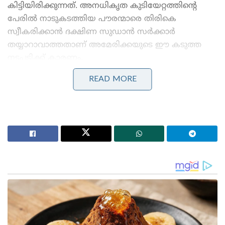
കിട്ടിയിരിക്കുന്നത്. അനധികൃത കുടിയേറ്റത്തിന്റെ
പേരിൽ നാടുകടത്തിയ പൗരന്മാരെ തിരികെ
സ്വീകരിക്കാൻ ദക്ഷിണ സുഡാൻ സർക്കാർ
തയ്യാറാവാത്തതാണ് അമേരിക്കയുടെ ഈ കടുത്ത
നടപടിക്ക് കാരണം.
READ MORE
Stories you may like
ആകാശക്കരുത്ത് കൂട്ടാൻ ഇന്ത്യ; 114 റാഫേൽ
ജെറ്റുകൾക്കുള്ള 3.25 ലക്ഷം കോടി രൂപയുടെ
പ്രൊപ്പോസൽ ഇന്ത്യയ്ക്ക് സമർപ്പിച്ച് ഫ്രാൻസ്
മോദിയെ ഫോണിൽ വിളിച്ച് നെതന്യാഹു :
പശ്ചിമേഷ്യൻ പ്രതിസന്ധിയിലെ നയതന്ത്ര ബന്ധവും
പ്രാദേശിക സുരക്ഷയും ചർച്ചയായി
അനധികൃത കുടിയേറ്റത്തിന്റെ പേരിൽ നാടുകടത്തുന്ന
പൗരന്മാരെ അതതു രാജ്യങ്ങൾ സ്വീകരിക്കണമെന്ന്
യുഎസ് നേരത്തേ വ്യക്തമാക്കിയിരുന്നു. ഇതു