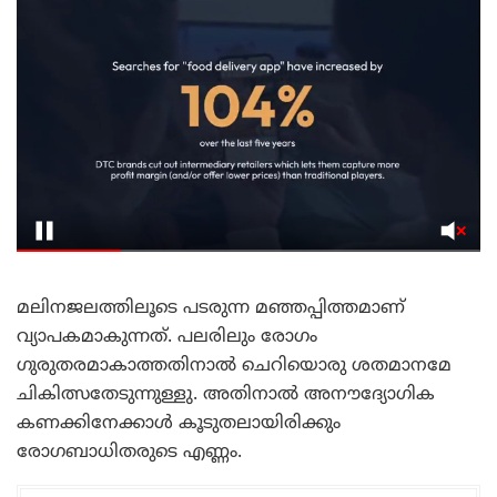
മലിനജലത്തിലൂടെ പടരുന്ന മഞ്ഞപ്പിത്തമാണ്
വ്യാപകമാകുന്നത്. പലരിലും രോഗം
ഗുരുതരമാകാത്തതിനാൽ ചെറിയൊരു ശതമാനമേ
ചികിത്സതേടുന്നുള്ളു. അതിനാൽ അനൗദ്യോഗിക
കണക്കിനേക്കാൾ കൂടുതലായിരിക്കും
രോഗബാധിതരുടെ എണ്ണം.