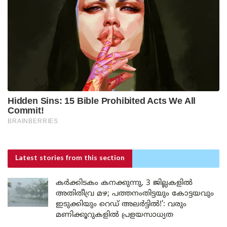
Latest stories
from this section
കർക്കിടകം കനക്കുന്നു, 3 ജില്ലകളിൽ
അതിതീവ്ര മഴ; പത്തനംതിട്ടയും കോട്ടയവും
ഇടുക്കിയും റെഡ് അലർട്ടിൽ!’: വരും
മണിക്കൂറുകളിൽ പ്രളയസാധ്യത