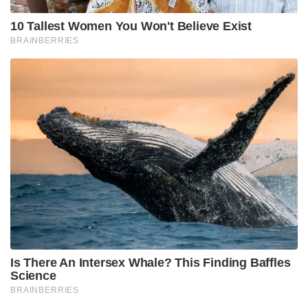
ചെയ്യുക. മഞ്ഞപ്പിത്ത ബാധയുള്ള പ്രദേശങ്ങളിൽ
കുടിവെള്ള സ്രോതസ്സുകൾ സൂപ്പർ ക്ലോറിനേറ്റ്
ചെയ്യുക. ഇത്തരത്തിൽ അണുവിമുക്തമായ
ശുദ്ധമായ വെള്ളം മാത്രം പാകം ചെയ്യുവാനും
പാത്രങ്ങൾ കഴുകുന്നതിനും ഉപയോഗിക്കുക.
• വൃത്തിഹീനമായ സാഹചര്യത്തിൽ പാചകം ചെയ്ത
ആഹാരസാധനങ്ങളും ശീതളപാനീയങ്ങളും
പഴകിയതും മലിനമായതുമായ ആഹാരവും
കഴിക്കാതിരിക്കുക.
• പഴവർഗ്ഗങ്ങളും പച്ചക്കറികളും നല്ലവണ്ണം
കഴുകിയതിനുശേഷം മാത്രം ഉപയോഗിക്കുക.
• ആഹാര സാധനങ്ങളും കുടിവെള്ളവും എപ്പോഴും
അടച്ചു സൂക്ഷിക്കുക.
• തുറസ്സായ സ്ഥലത്ത് മലമൂത്രവിസർജ്ജനം