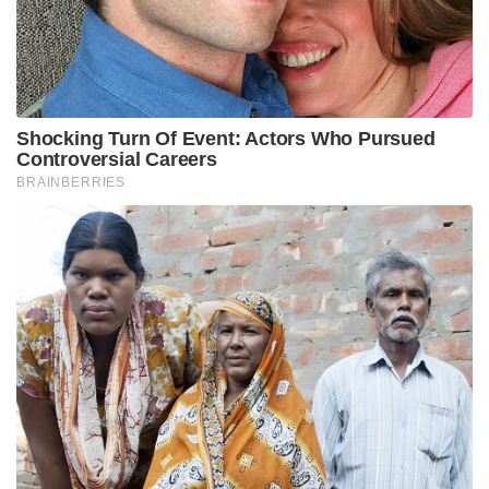
•തിളപ്പിച്ചാറിയ വെള്ളം മാത്രം
കുടിക്കാനുപയോഗിക്കുക. തിളപ്പിച്ചതും
തിളപ്പിക്കാത്തതുമായ കുടിവെള്ളം കൂടികലർത്തി
ഉപയോഗിക്കരുത്. പുറത്തുപോകുമ്പോൾ എപ്പോഴും
തിളപ്പിച്ചാറിയ വെള്ളം കരുതുക.
• ആഹാരം പാകം ചെയ്യുന്നതിനും വിളമ്പുന്നതിനും
കഴിക്കുന്നതിനും മുമ്പും ശുചിമുറി ഉപയോഗിച്ച
ശേഷവും പുറത്തുപോയി വന്നതിനു ശേഷവും
കൈകൾ സോപ്പ് ഉപയോഗിച്ച് നന്നായി കഴുകുക.
• കിണറിന് ചുറ്റുമുള്ള പരിസരങ്ങളിൽ
വൃത്തിഹീനമായ രീതിയിൽ വെള്ളം
കെട്ടിക്കിടക്കാതെയും കിണറിലെ വെള്ളം
മലിനമാകാതെയും സൂക്ഷിക്കുക. കൃത്യമായ
ഇടവേളകളിൽ ആരോഗ്യപ്രവർത്തകരുടെ
നിർദ്ദേശമനുസരിച്ച് കിണർ വെള്ളം ക്ളോറിനേറ്റ്