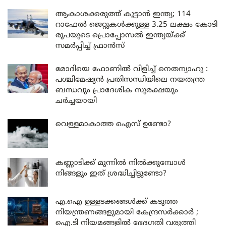
ആകാശക്കരുത്ത് കൂട്ടാൻ ഇന്ത്യ; 114
റാഫേൽ ജെറ്റുകൾക്കുള്ള 3.25 ലക്ഷം കോടി
രൂപയുടെ പ്രൊപ്പോസൽ ഇന്ത്യയ്ക്ക്
സമർപ്പിച്ച് ഫ്രാൻസ്
മോദിയെ ഫോണിൽ വിളിച്ച് നെതന്യാഹു :
പശ്ചിമേഷ്യൻ പ്രതിസന്ധിയിലെ നയതന്ത്ര
ബന്ധവും പ്രാദേശിക സുരക്ഷയും
ചർച്ചയായി
വെള്ളമാകാത്ത ഐസ് ഉണ്ടോ?
കണ്ണാടിക്ക് മുന്നിൽ നിൽക്കുമ്പോൾ
നിങ്ങളും ഇത് ശ്രദ്ധിച്ചിട്ടുണ്ടോ?
എ.ഐ ഉള്ളടക്കങ്ങൾക്ക് കടുത്ത
നിയന്ത്രണങ്ങളുമായി കേന്ദ്രസർക്കാർ ;
ഐ.ടി നിയമങ്ങളിൽ ഭേദഗതി വരുത്തി