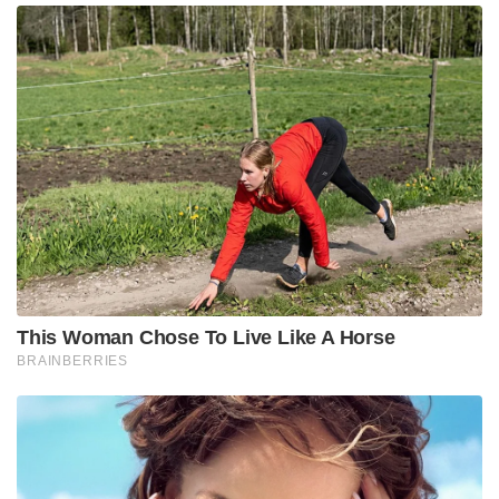
ചെയ്യാതിരിക്കുക.
• കുഞ്ഞുങ്ങളുടെ വിസർജ്ജ്യങ്ങൾ സുരക്ഷിതമായി
ശൗച്യാലയത്തിലൂടെ മാത്രം നീക്കം ചെയ്യുക.
• വീട്ടു പരിസരത്ത് മാലിന്യം കുന്നുകൂടാതെ
ശ്രദ്ധിക്കുക. ഈച്ച ശല്യം ഒഴിവാക്കുക.
രോഗബാധയുള്ള പ്രദേശങ്ങളിൽ സ്‌കൂളുകളിലും
കോളേജുകളിലും ജോലിസ്ഥലങ്ങളിലും മറ്റും
ഭക്ഷണവും കുടിവെള്ളവും പങ്കുവച്ചു കഴിക്കുന്നത്
ഒഴിവാക്കുക. ഉത്സവങ്ങൾ, ആഘോഷങ്ങൾ തുടങ്ങിയ
സന്ദർഭങ്ങളിൽ തിളപ്പിച്ചാറിയ വെള്ളം ഉപയോഗിച്ചുള്ള
ഐസ് മാത്രം ശീതളപാനീയങ്ങളിൽ ഉപയോഗിക്കുക.
രോഗബാധിതർ മറ്റുള്ളവരുമായുള്ള സമ്പർക്കം
ഉണ്ടാകുമ്പോഴും പൊതുഇടങ്ങൾ സന്ദർശിക്കുന്നതും
രോഗവ്യാപനത്തിനു കാരണമാകാം. രോഗികൾ
ഉപയോഗിക്കുന്ന പാത്രങ്ങളും ആഹാരവും മറ്റു