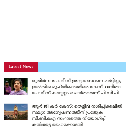
Latest News
മുതിർന്ന പോലീസ് ഉദ്യോഗസ്ഥനെ മർദ്ദിച്ചു,
ഇൽതിജ മുഫ്തിക്കെതിരെ കേസ്: വനിതാ
പോലീസ് കയ്യേറ്റം ചെയ്തതെന്ന് പി.ഡി.പി.
ആർ.ജി കർ കേസ്: തെളിവ് നശിപ്പിക്കലിൽ
സമഗ്ര അന്വേഷണത്തിന് പ്രത്യേക
സി.ബി.ഐ സംഘത്തെ നിയോഗിച്ച്
കൽക്കട്ട ഹൈക്കോടതി