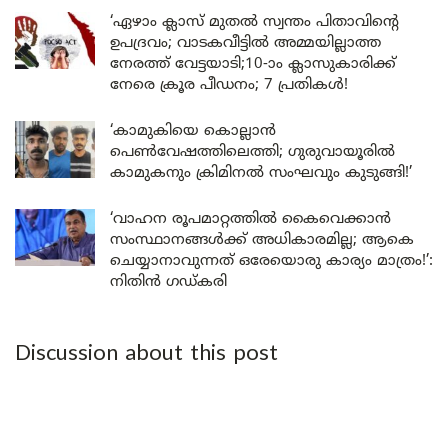
‘ഏഴാം ക്ലാസ് മുതൽ സ്വന്തം പിതാവിന്റെ
ഉപദ്രവം; വാടകവീട്ടിൽ അമ്മയില്ലാത്ത
നേരത്ത് വേട്ടയാടി;10-ാം ക്ലാസുകാരിക്ക്
നേരെ ക്രൂര പീഡനം; 7 പ്രതികൾ!
‘കാമുകിയെ കൊല്ലാൻ
പെൺവേഷത്തിലെത്തി; ഗുരുവായൂരിൽ
കാമുകനും ക്രിമിനൽ സംഘവും കുടുങ്ങി!’
‘വാഹന രൂപമാറ്റത്തിൽ കൈവെക്കാൻ
സംസ്ഥാനങ്ങൾക്ക് അധികാരമില്ല; ആകെ
ചെയ്യാനാവുന്നത് ഒരേയൊരു കാര്യം മാത്രം!’:
നിതിൻ ഗഡ്കരി
Discussion about this post