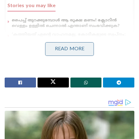
Stories you may like
പൈപ്പ് തുറക്കുമ്പോൾ ആ രൂക്ഷ മണം! ക്ലോറിൻ
വെള്ളം ഉള്ളിൽ ചെന്നാൽ എന്താണ് സംഭവിക്കുക?
‘കത്തിയത് എന്റെ വാഹനമല്ല, കോടികളുടെ സ്വപ്നം:
സംവിധായകൻ വിജീഷ് മണിയുടെ കാർ കത്തിച്ച
കേസിൽ പ്രതികളെ പിടികൂടാതെ പോലീസ്
READ MORE
എന്താണ് മഞ്ഞപ്പിത്തം
കരളിനെ ബാധിക്കുന്ന ഒരു വൈറസ് രോഗമാണ്
മഞ്ഞപ്പിത്തം (വൈറൽ ഹെപ്പറ്റൈറ്റിസ്). മഞ്ഞപ്പിത്തം
എ, ഇ വിഭാഗങ്ങൾ ആഹാരവും കുടിവെള്ളവും വഴി
പകരുന്നവയാണ്. ശരീരവേദനയോടുകൂടിയ പനി,
തലവേദന, ക്ഷീണം, ഓക്കാനം, ഛർദ്ദി
തുടങ്ങിയവയാണ് പ്രാരംഭ ലക്ഷണങ്ങൾ. പിന്നീട്
മൂത്രത്തിലും കണ്ണിനും ശരീരത്തിലും മഞ്ഞ നിറം
പ്രത്യക്ഷപ്പെടുന്നു. ഹെപ്പറ്റൈറ്റിസ്-എ, ഇ വൈറസ്