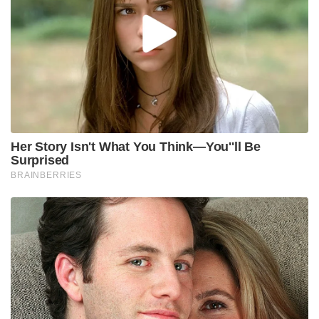
ബാധ മലിനമായതോ അല്ലെങ്കിൽ വേണ്ടത്ര
ശുദ്ധീകരിക്കാത്തതോ ആയ ജലം, മലിനമായ
ആഹാരം, രോഗിയുമായുള്ള സമ്പർക്കം എന്നിവ വഴി
വളരെ വേഗം പകരുന്നു. രോഗബാധിതനായ ഒരാൾ
കുടുംബാംഗങ്ങൾക്ക് ഭക്ഷണം തയ്യാറാക്കുമ്പോഴും
ആഹാരം പങ്കിട്ടു കഴിക്കുമ്പോഴും സമ്പർക്കം
പുലർത്തുമ്പോഴും രോഗം മറ്റുള്ളവരിലേക്ക് പകരുന്നു.
രോഗിയെ ശുശ്രൂഷിക്കുന്നവർ കൈകൾ സോപ്പ്
ഉപയോഗിച്ച് വൃത്തിയായി കഴുകണം. മലിനമായ
കൈകളിലൂടെയും മറ്റും രോഗാണുക്കൾ വെള്ളത്തിലും
ഭക്ഷണത്തിലും കലരുന്നതു വഴി രോഗം പകരുന്നു.
രോഗ ലക്ഷണങ്ങൾ കണ്ടാൽ ഉടൻ തന്നെ ചികിത്സ
തേടുന്നതിലൂടെ രോഗം മാരകമാകുന്നത് തടയാം.
പ്രതിരോധ മാർഗങ്ങൾ