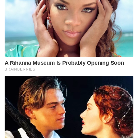
വസ്തുക്കളും മറ്റുള്ളവരുമായി പങ്കുവയ്ക്കരുത്.
ജീവിതശൈലീരോഗങ്ങളുള്ളവർ, പ്രായമായവർ,
ഗർഭിണികൾ, ഗുരുതരരോഗബാധിതർ
തുടങ്ങിയവരിൽ കരളിന്റെ പ്രവർത്തനം തകരാറിലായി
രോഗം ഗുരുതരമാകാൻ സാധ്യതയുഉള്ളതിനാൽ
രോഗലക്ഷണങ്ങൾ കണ്ടാൽ സ്വയം ചികിത്സ
ഒഴിവാക്കി അടുത്തുള്ള ആരോഗ്യ കേന്ദ്രത്തിൽ നിന്നും
കൃത്യമായ ചികിത്സ കാലതാമസം കൂടാതെതന്നെ
തേടുക. ഇവർ കഴിവതും പൊതുഇടങ്ങൾ
സന്ദർശിക്കുന്നതും കൂടുതൽ ജനസമ്പർക്കം
ഒഴിവാക്കുകയും ചെയ്യേണ്ടതാണ്. പുറത്തുപോകുന്ന
സന്ദർഭങ്ങളിൽ വെള്ളവും ഭക്ഷണവും ഒപ്പം
കരുതുകയും പുറത്തുനിന്നുമുളള ആഹാരവും
ശീതളപാനീയങ്ങളും കഴിക്കുന്നത് കഴിവതും
ഒഴിവാക്കുവാനും ശ്രദ്ധിക്കുക.
Tags:
GLASS OF WATER