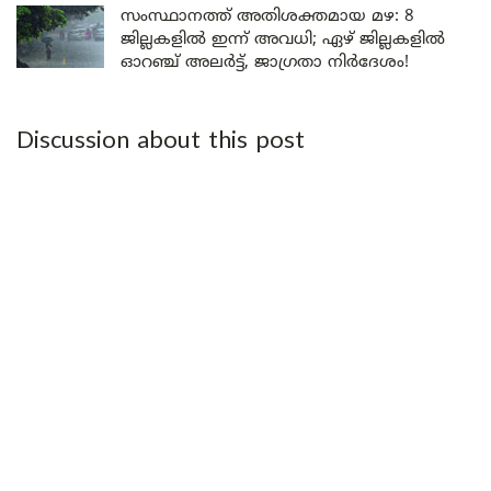
സംസ്ഥാനത്ത് അതിശക്തമായ മഴ: 8
ജില്ലകളിൽ ഇന്ന് അവധി; ഏഴ് ജില്ലകളിൽ
ഓറഞ്ച് അലർട്ട്, ജാഗ്രതാ നിർദേശം!
Discussion about this post