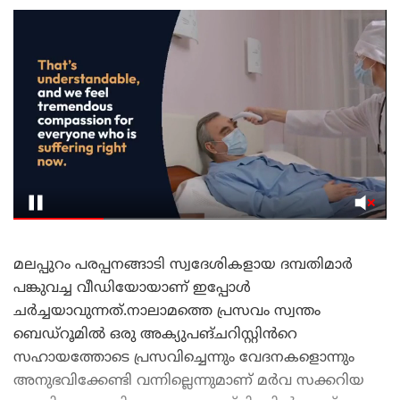
മലപ്പുറം പരപ്പനങ്ങാടി സ്വദേശികളായ ദമ്പതിമാർ
പങ്കുവച്ച വീഡിയോയാണ് ഇപ്പോൾ
ചർച്ചയാവുന്നത്.നാലാമത്തെ പ്രസവം സ്വന്തം
ബെഡ്‌റൂമിൽ ഒരു അക്യുപങ്ചറിസ്റ്റിൻറെ
സഹായത്തോടെ പ്രസവിച്ചെന്നും വേദനകളൊന്നും
അനുഭവിക്കേണ്ടി വന്നില്ലെന്നുമാണ് മർവ സക്കറിയ