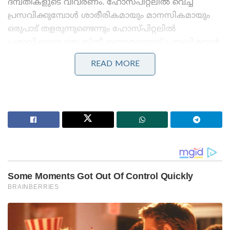
ദമ്പതികളുടെ വിവരണം. ഹോസ്പിറ്റലിൽ വെച്ച്
പ്രസവിക്കുമ്പോൾ ശാരീരികമായും മാനസികമായും
ഒരുപാട് തളരുന്നുണ്ടെന്നും ഹോസ്പിറ്റലിൽ
പ്രസവിക്കുന്ന ഒരു സ്ത്രീ രണ്ടാമതൊന്ന് പ്രസവിക്കാൻ
ഉറപ്പായും പേടിക്കുമെന്നാണ് ദമ്പതികളുടെ
READ MORE
അവകാശവാദം.
Stories you may like
മദ്യപിച്ച് വാഹനം ഓടിച്ചു, യൂട്യൂബർ ‘ഹെലൻ ഓഫ്
സ്പാർട്ട’യുടെ ലൈസൻസ് സസ്പെൻഡ് ചെയ്തു;
ക്ലാസിലും പങ്കെടുക്കണം!
ബെംഗളൂരുവിലേക്ക് പോയ കെഎസ്ആർടിസി ബസ്
മറിഞ്ഞ് ദാരുണാപകടം: ഡ്രൈവറും കണ്ടക്ടറും മരിച്ചു,
20 യാത്രക്കാർക്ക് പരുക്ക്!
പ്രസവ വേദനയുടെ ഇടയ്ക്ക് ഡോക്ടർമാർ നടത്തുന്ന
ഉൾപരിശോധന മാനസികമായും ശാരീരികമായുമുള്ള