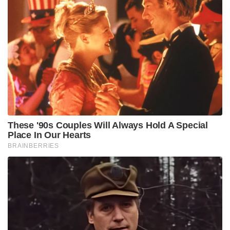
പീഡനമാണെന്നും ഇങ്ങനെ പ്രസവിക്കുന്നവർ പിന്നീട്
പ്രസവിക്കില്ലെന്നും ഇതിൽതന്നെ ചിലർ പ്രസവിച്ചാൽ
തന്നെ കുട്ടിയെ കാണേണ്ട എന്ന് പറയുമെന്നും
ഇതുപോലുള്ള അവസ്ഥയിലൂടെ കടന്നുപോകുന്ന
പെണ്ണുങ്ങൾക്ക് രണ്ടോ മൂന്നോ അതിലധികമോ
പ്രസവിക്കാൻ സാധിക്കില്ലെന്നും ഇവർ പറയുന്നു.
ദമ്പതികളുടെ വാക്കുകൾ
‘ഞാൻ ഞങ്ങളുടെ നാലാമത്തെ കുഞ്ഞിനെ
പ്രസവിച്ചിരിക്കുന്നു. വീട്ടിൽ ഞങ്ങളുടെ ബെഡ്‌റൂമിൽ
അക്യുപങ്ചറിസ്റ്റിൻറെ സഹായത്തോടെ പ്രസവിച്ചു.
അൽഹംദുലില്ലാ ഞങ്ങൾക്ക് ഇപ്പോൾ നാല് മക്കളുണ്ട്.
ആദ്യത്തെ പ്രസവം സിസേറിയനായിരുന്നു.
രണ്ടാമത്തെ പ്രസവം പ്രകൃതി ചികിൽസയിലൂടെ
സാധാരണ പ്രസവം ആയിരുന്നു. മൂന്നാമത്തേത്
ഹോസ്പിറ്റലിൽ പ്രസവിച്ചു. നാലാമത്തേത് വീട്ടിലാണ്
പ്രസവിച്ചത്. ഇത് ഞങ്ങളുടെ ജീവിതത്തിലെ ഏറ്റവും