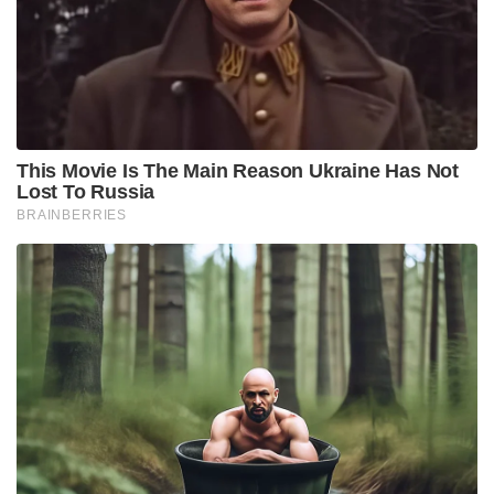
സന്തോഷകരമായിട്ടുള്ള കാര്യമാണ്.
എല്ലാ പെൺകുട്ടികളും ഹോസ്പിറ്റലിലാണ്
പ്രസവിക്കുന്നത്. ഞാൻ ഹോസ്പിറ്റലിലും വീട്ടിലും
പ്രസവിച്ചു. ആ ഒരു അനുഭവത്തിൽ എനിക്ക്
മനസിലായത് ഹോസ്പിറ്റലിൽ നടക്കുന്ന
സുഖപ്രസവവും വീട്ടിൽ നടക്കുന്ന പ്രസവവും രണ്ടും
രണ്ടാണ്. ഹോസ്പിറ്റലിൽ വെച്ച് പ്രസവിക്കുമ്പോൾ
ശാരീരികമായും മാനസികമായും ഒരുപാട് തളരുന്നു.
വേദന വരാൻ മരുന്ന് കുത്തിവെക്കും,
നിർബന്ധപൂർവം പുഷ് ചെയ്യിപ്പിക്കുന്നുണ്ട്. സ്റ്റിച്ച്
ഇടേണ്ടിവരും ഉള്ള് പരിശോധിക്കും വയറിൽ പിടിച്ച്
തള്ളും. ഇങ്ങനെ ഒരുപാട് കാര്യങ്ങൾ ഹോസ്പിറ്റലിൽ
ചെയ്യിപ്പിക്കുന്നുണ്ട്. വീട്ടിൽ പ്രസവിച്ചപ്പോൾ ഇതൊന്നും
ഞാൻ അറിയേണ്ടി വന്നിട്ടില്ല. പുഷ് ചെയ്യേണ്ടി
വന്നിട്ടേയില്ല. അവസാന സമയത്ത് കുട്ടി പുറത്ത്
വരുമ്പോഴുള്ള ചെറിയ ഒരു വേദനയാണ്
അറിഞ്ഞിട്ടുള്ളു. അതുകൊണ്ടാണ് പറഞ്ഞത് വീട്ടിലെ