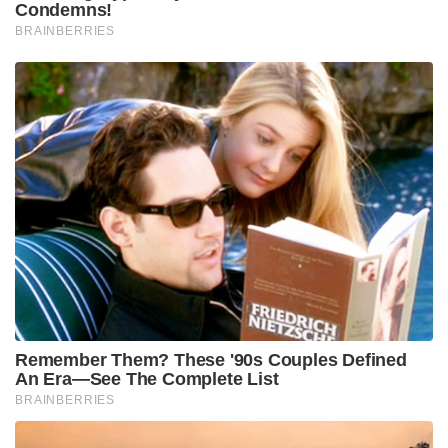
ബലപ്രയോഗങ്ങളും കോംപ്ലിക്കേഷൻസും വേദനകളും
അനാവശ്യമാണെന്ന് എൻറെ കണ്ണുകൊണ്ട് ഞാൻ
കണ്ടു. പ്രസവിച്ച് കഴിഞ്ഞപ്പോൾ ഞാൻ കുട്ടി
പുറത്തുവന്ന് എന്ന് പറഞ്ഞപ്പോൾ അവൾ എന്നോട്
പറഞ്ഞത് സത്യം പറ, കഴിഞ്ഞോ ഇത്രയേയുള്ളോ
എന്നാണ്. മറുപിള്ള കട്ട് ചെയത് എടുക്കുന്നതിന്
മുൻപെടുത്ത ചിത്രമുണ്ട്. അത് ഞാൻ
അഭിമാനത്തോടെ പലരെയും കാണിക്കാറുണ്ട്.
ഹോസ്പിറ്റലിലാണെങ്കിൽ അവൾ ബോധംകെട്ട്
കെടന്നേനെ. കുട്ടി പുറത്തേക്ക് വരുന്ന
സെക്കൻറുകളിൽ അനുഭവപ്പെടുന്നതാണ് പ്രസവ
വേദന. എന്നാൽ നമ്മുടെയൊക്കെ മനസിൽ
ഡോക്ടർമാരും നഴ്‌സുമാരുടെയും
ബലപ്രയോഗങ്ങളുടെ വേദനയാണ്. പ്രസവ
വേദനയുടെ ഇടക്ക് അവരുടെ കൈ അകത്തിട്ട്
മാനസികമായും ശാരിരികമയും പീഡനമായി ഇത്
മാറുകയും ചെയ്യുന്നു. പ്രസവിക്കില്ല, പ്രസവിച്ചാൽ
തന്നെ ചില പെണ്ണുങ്ങൾ കുട്ടിയെ കാണേണ്ട