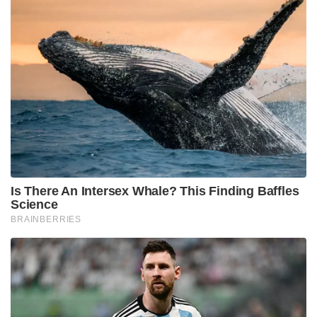
എന്നുതന്നെ പറയുന്നു. ഇങ്ങനത്തെ അവസ്ഥയിലൂടെ
കടന്നുപോകുന്ന പെണ്ണുങ്ങൾക്ക് രണ്ടോ മൂന്നോ
അതിലധികം പ്രസവിക്കാൻ സാധിക്കില്ല.’
Tags:
malappuram
case
Parappangadi