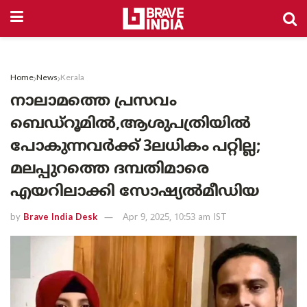
Home
News
Kerala
നാലാമത്തെ പ്രസവം
ബെഡ്‌റൂമിൽ,ആശുപത്രിയിൽ
പോകുന്നവർക്ക് 3ലധികം പറ്റില്ല;
മലപ്പുറത്തെ ദമ്പതിമാരെ
എയറിലാക്കി സോഷ്യൽമീഡിയ
by
Brave India Desk
Apr 9, 2025, 10:53 am IST