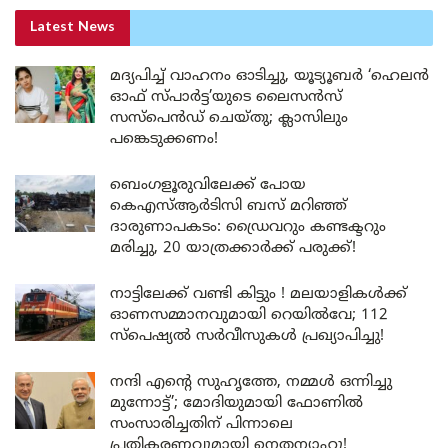
Latest News
മദ്യപിച്ച് വാഹനം ഓടിച്ചു, യൂട്യൂബർ ‘ഹെലൻ
ഓഫ് സ്പാർട്ട’യുടെ ലൈസൻസ്
സസ്പെൻഡ് ചെയ്തു; ക്ലാസിലും
പങ്കെടുക്കണം!
ബെംഗളൂരുവിലേക്ക് പോയ
കെഎസ്ആർടിസി ബസ് മറിഞ്ഞ്
ദാരുണാപകടം: ഡ്രൈവറും കണ്ടക്ടറും
മരിച്ചു, 20 യാത്രക്കാർക്ക് പരുക്ക്!
നാട്ടിലേക്ക് വണ്ടി കിട്ടും ! മലയാളികൾക്ക്
ഓണസമ്മാനവുമായി റെയിൽവേ; 112
സ്പെഷ്യൽ സർവീസുകൾ പ്രഖ്യാപിച്ചു!
നന്ദി എൻ്റെ സുഹൃത്തേ, നമ്മൾ ഒന്നിച്ചു
മുന്നോട്ട്’; മോദിയുമായി ഫോണിൽ
സംസാരിച്ചതിന് പിന്നാലെ
പ്രതികരണവുമായി നെതന്യാഹു!