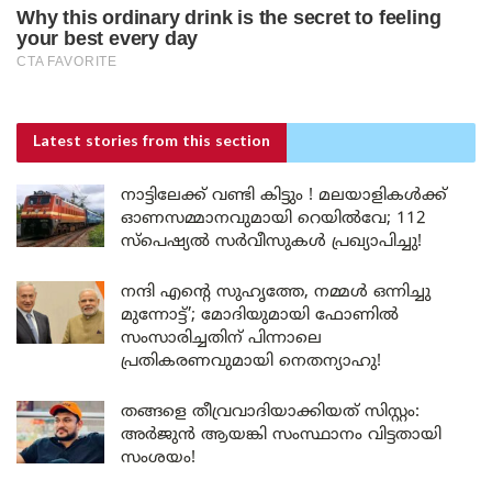
Latest stories
from this section
നാട്ടിലേക്ക് വണ്ടി കിട്ടും ! മലയാളികൾക്ക്
ഓണസമ്മാനവുമായി റെയിൽവേ; 112
സ്പെഷ്യൽ സർവീസുകൾ പ്രഖ്യാപിച്ചു!
നന്ദി എൻ്റെ സുഹൃത്തേ, നമ്മൾ ഒന്നിച്ചു
മുന്നോട്ട്’; മോദിയുമായി ഫോണിൽ
സംസാരിച്ചതിന് പിന്നാലെ
പ്രതികരണവുമായി നെതന്യാഹു!
തങ്ങളെ തീവ്രവാദിയാക്കിയത് സിസ്റ്റം:
അർജുൻ ആയങ്കി സംസ്ഥാനം വിട്ടതായി
സംശയം!