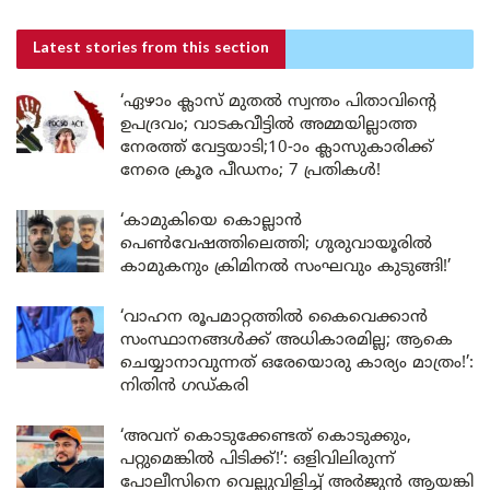
Latest stories
from this section
‘ഏഴാം ക്ലാസ് മുതൽ സ്വന്തം പിതാവിന്റെ
ഉപദ്രവം; വാടകവീട്ടിൽ അമ്മയില്ലാത്ത
നേരത്ത് വേട്ടയാടി;10-ാം ക്ലാസുകാരിക്ക്
നേരെ ക്രൂര പീഡനം; 7 പ്രതികൾ!
‘കാമുകിയെ കൊല്ലാൻ
പെൺവേഷത്തിലെത്തി; ഗുരുവായൂരിൽ
കാമുകനും ക്രിമിനൽ സംഘവും കുടുങ്ങി!’
‘വാഹന രൂപമാറ്റത്തിൽ കൈവെക്കാൻ
സംസ്ഥാനങ്ങൾക്ക് അധികാരമില്ല; ആകെ
ചെയ്യാനാവുന്നത് ഒരേയൊരു കാര്യം മാത്രം!’:
നിതിൻ ഗഡ്കരി
‘അവന് കൊടുക്കേണ്ടത് കൊടുക്കും,
പറ്റുമെങ്കിൽ പിടിക്ക്!’: ഒളിവിലിരുന്ന്
പോലീസിനെ വെല്ലുവിളിച്ച് അർജുൻ ആയങ്കി