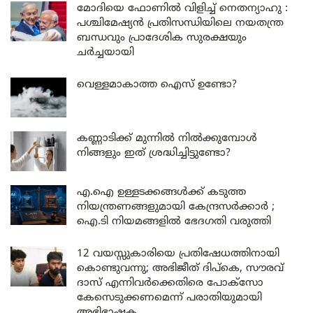
മോദിയെ ഫോണിൽ വിളിച്ച് നെതന്യാഹു :
പശ്ചിമേഷ്യൻ പ്രതിസന്ധിയിലെ നയതന്ത്ര
ബന്ധവും പ്രാദേശിക സുരക്ഷയും
ചർച്ചയായി
വെള്ളമാകാത്ത ഐസ് ഉണ്ടോ?
കണ്ണാടിക്ക് മുന്നിൽ നിൽക്കുമ്പോൾ
നിങ്ങളും ഇത് ശ്രദ്ധിച്ചിട്ടുണ്ടോ?
എ.ഐ ഉള്ളടക്കങ്ങൾക്ക് കടുത്ത
നിയന്ത്രണങ്ങളുമായി കേന്ദ്രസർക്കാർ ;
ഐ.ടി നിയമങ്ങളിൽ ഭേദഗതി വരുത്തി
12 വയസ്സുകാരിയെ പ്രതിഷേധത്തിനായി
കൊണ്ടുവന്നു; അഭിജീത് ദിപ്കെ, സൗരവ്
ദാസ് എന്നിവർക്കെതിരെ പോക്സോ
കേസെടുക്കണമെന്ന് പരാതിയുമായി
അഭിഭാഷക