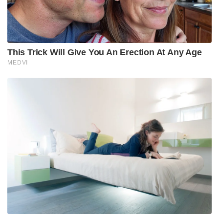
ചില സുഹൃത്തുക്കളും താഴെ. ചിലർ കല്ലെടുത്തറിയാൻ
ഉപദേശിച്ചെങ്കിലും ഹാൾടിക്കറ്റുമായി പരുന്ത് ദൂരേക്ക്
എങ്ങാനും പറന്നുപോയാൽ ഉള്ള പ്രതീക്ഷ കൂടി
പോയാലോ എന്ന് കരുതി ഹാൾടിക്കറ്റിന്റെ ഉടമ ഒന്നും
ചെയ്യാതെ നിന്നു. ഒടുവിൽ അവസാന
ബെല്ലടിക്കുന്നതിന് തൊട്ടു മുമ്പ്, പരുന്ത് ഹാൾടിക്കറ്റ്
താഴെയിട്ട് വന്നേ വഴിയേ പറന്നു.
Tags:
psc
hall ticket