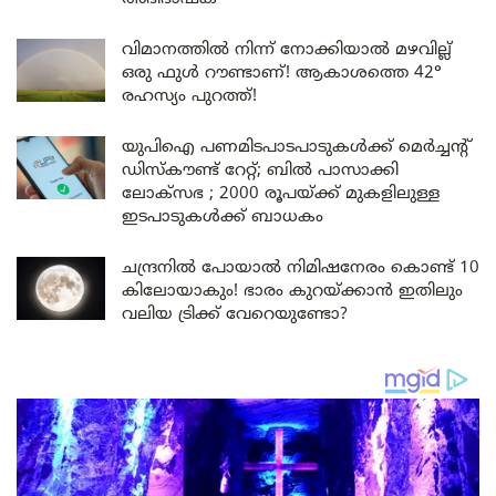
വിമാനത്തിൽ നിന്ന് നോക്കിയാൽ മഴവില്ല്
ഒരു ഫുൾ റൗണ്ടാണ്! ആകാശത്തെ 42°
രഹസ്യം പുറത്ത്!
യുപിഐ പണമിടപാടപാടുകൾക്ക് മെർച്ചന്റ്
ഡിസ്കൗണ്ട് റേറ്റ്; ബിൽ പാസാക്കി
ലോക്സഭ ; 2000 രൂപയ്ക്ക് മുകളിലുള്ള
ഇടപാടുകൾക്ക് ബാധകം
ചന്ദ്രനിൽ പോയാൽ നിമിഷനേരം കൊണ്ട് 10
കിലോയാകും! ഭാരം കുറയ്ക്കാൻ ഇതിലും
വലിയ ട്രിക്ക് വേറെയുണ്ടോ?