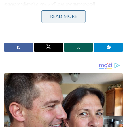
ഉദ്യോഗാർത്ഥികളും പരീക്ഷ നടത്താനായി
എത്തിയവരും ബഹളം കൂട്ടിയെങ്കിലും പരുന്തിന് ഒരു
READ MORE
കുലുക്കവും ഇല്ല. ഹാൾടിക്കറ്റും കൊത്തിപിടിച്ച്
നോക്കി ഒറ്റയിരുപ്പായിരുന്നു.
Stories you may like
‘കത്തിയത് എന്റെ വാഹനമല്ല, കോടികളുടെ സ്വപ്നം:
സംവിധായകൻ വിജീഷ് മണിയുടെ കാർ കത്തിച്ച
കേസിൽ പ്രതികളെ പിടികൂടാതെ പോലീസ്
കർക്കിടകം കനക്കുന്നു, 3 ജില്ലകളിൽ അതിതീവ്ര മഴ;
പത്തനംതിട്ടയും കോട്ടയവും ഇടുക്കിയും റെഡ്
അലർട്ടിൽ!’: വരും മണിക്കൂറുകളിൽ പ്രളയസാധ്യത
പരീക്ഷ സമയം അടുത്തതോടെ ഉദ്യോർത്ഥികളിൽ
ഓരോരുത്തരായി പിരിഞ്ഞു പോയി. പരീക്ഷ
നടത്താനെത്തിയവരും. എന്തുചെയ്യണമെന്നറിയാതെ
ഹാൾടിക്കറ്റിന്റെ ഉടമയായ ഉദ്യോഗാർത്ഥിയും ഒപ്പം