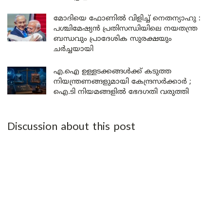
മോദിയെ ഫോണിൽ വിളിച്ച് നെതന്യാഹു :
പശ്ചിമേഷ്യൻ പ്രതിസന്ധിയിലെ നയതന്ത്ര
ബന്ധവും പ്രാദേശിക സുരക്ഷയും
ചർച്ചയായി
എ.ഐ ഉള്ളടക്കങ്ങൾക്ക് കടുത്ത
നിയന്ത്രണങ്ങളുമായി കേന്ദ്രസർക്കാർ ;
ഐ.ടി നിയമങ്ങളിൽ ഭേദഗതി വരുത്തി
Discussion about this post