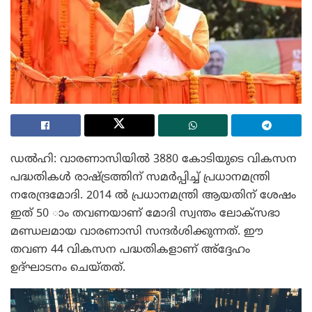
ഡൽഹി: വാരണാസിയിൽ 3880 കോടിയുടെ വികസന
പദ്ധതികൾ രാഷ്ട്രത്തിന് സമർപ്പിച്ച് പ്രധാനമന്ത്രി
നരേന്ദ്രമോദി. 2014 ൽ പ്രധാനമന്ത്രി ആയതിന് ശേഷം
ഇത് 50 ാം തവണയാണ് മോദി സ്വന്തം ലോക്‌സഭാ
മണ്ഡലമായ വാരണാസി സന്ദർശിക്കുന്നത്. ഈ
തവണ 44 വികസന പദ്ധതികളാണ് അ്‌ദ്ദേഹം
ഉദ്ഘാടനം ചെയ്തത്.