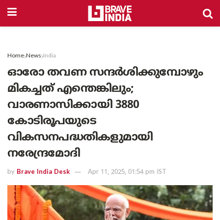
Home
News
India
ഓരോ തവണ സന്ദർശിക്കുമ്പോഴും
മികച്ചത് എന്തെങ്കിലും;
വാരണാസിക്കായി 3880
കോടിരൂപയുടെ
വികസനപദ്ധതികളുമായി
നരേന്ദ്രമോദി
by
Brave India Desk
Apr 11, 2025, 01:54 pm IST