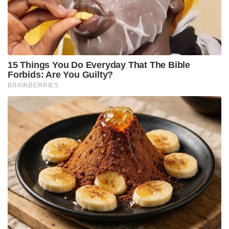
അടിസ്ഥാന സൗകര്യങ്ങൾ, വികസനം
സുഗമമാക്കുന്നതിനായി തുരങ്കം സ്ഥാപിക്കൽ
എന്നിവയും പദ്ധതിയിൽ ഉൾപ്പെടുന്നു.
Tags:
rate
money
Narendra Modi
pm modi
PM Modi visits Varanasi