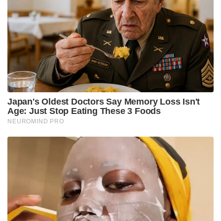
തറക്കല്ലിടൽ പൂർത്തിയായ പദ്ധതികളിൽ 25 എണ്ണം
2,250 കോടി രൂപയുടെതാണ്, പ്രധാനമായും വൈദ്യുതി
അടിസ്ഥാന സൗകര്യങ്ങൾ ലക്ഷ്യമിടുന്നു. 15 പുതിയ
സബ്സ്റ്റേഷനുകളുടെ നിർമ്മാണം,
ട്രാൻസ്ഫോർമറുകൾ സ്ഥാപിക്കൽ, 1,500 കിലോമീറ്റർ
പുതിയ വൈദ്യുതി ലൈനുകൾ എന്നിവ ഇതിൽ
ഉൾപ്പെടുന്നു. 24 മണിക്കൂറും തടസ്സമില്ലാതെ വൈദ്യുതി
വിതരണം ഉറപ്പാക്കാൻ ചൗക്കഘട്ടിന് സമീപം ഒരു
പുതിയ 220 കെവി സബ്സ്റ്റേഷൻ ആസൂത്രണം
ചെയ്തിട്ടുണ്ട്.
നഗരത്തിലെ മൂന്ന് പുതിയ ഫ്‌ലൈ ഓവറുകൾ,
ഒന്നിലധികം റോഡ് വീതി കൂട്ടൽ പദ്ധതികൾ
എന്നിവയുടെ നിർമ്മാണത്തിനും പ്രധാനമന്ത്രി മോദി
തുടക്കം കുറിക്കും. കൂടാതെ, ശിവ്പൂരിലും യുപി
കോളേജിലും സ്‌കൂൾ നവീകരണ
പ്രവർത്തനങ്ങൾക്കും രണ്ട് പുതിയ സ്റ്റേഡിയങ്ങൾക്കും
തറക്കല്ലിടും. വിമാനത്താവളവുമായി ബന്ധപ്പെട്ട