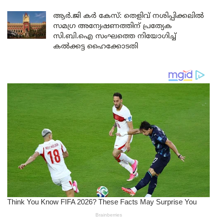
ആർ.ജി കർ കേസ്: തെളിവ് നശിപ്പിക്കലിൽ
സമഗ്ര അന്വേഷണത്തിന് പ്രത്യേക
സി.ബി.ഐ സംഘത്തെ നിയോഗിച്ച്
കൽക്കട്ട ഹൈക്കോടതി