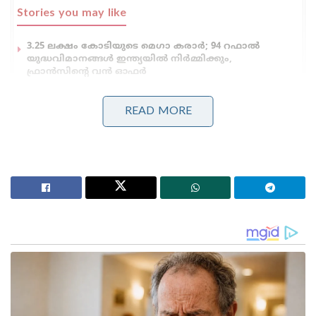
Stories you may like
3.25 ലക്ഷം കോടിയുടെ മെഗാ കരാർ; 94 റഫാൽ
യുദ്ധവിമാനങ്ങൾ ഇന്ത്യയിൽ നിർമ്മിക്കും,
ഫ്രാൻസിന്റെ വൻ ഓഫർ
മുതിർന്ന പോലീസ് ഉദ്യോഗസ്ഥനെ മർദ്ദിച്ചു, ഇൽതിജ
മുഫ്തിക്കെതിരെ കേസ്: വനിതാ പോലീസ് കയ്യേറ്റം
READ MORE
ചെയ്തതെന്ന് പി.ഡി.പി.
രാംനഗറിലെ പോലീസ് ലൈനുകളിലും പോലീസ്
ബാരക്കുകളിലും ഒരു ട്രാൻസിറ്റ് ഹോസ്റ്റലും നാല്
ഗ്രാമീണ റോഡുകളും പ്രധാനമന്ത്രി ഉദ്ഘാടനം
ചെയ്യും.ശാസ്ത്രി ഘട്ട്, സാംനെ ഘട്ട് എന്നിവിടങ്ങളിലെ
സൗന്ദര്യവൽക്കരണ പദ്ധതികൾ, റെയിൽവേയും
വാരണാസി വികസന അതോറിറ്റിയും (വിഡിഎ)
ഏറ്റെടുത്ത പ്രവർത്തനങ്ങൾ എന്നിവയിലൂടെ
നഗരവികസനത്തിനും വലിയ ഉത്തേജനം ലഭിക്കും.