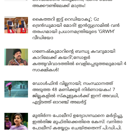
അക്കൗണ്ടിലേക്ക് മാത്രം!
കൈത്തറി ഇട്ട് റെഡിയാകൂ’; Gz
ട്രെൻഡുമായി മോദി! ഇൻസ്റ്റഗ്രാമിൽ വൻ
തരംഗമായി പ്രധാനമന്ത്രിയുടെ ‘GRWM’
വീഡിയോ
ഗണേഷ്കുമാറിന്റെ ബന്ധു കവറുമായി
കാറിലേക്ക് കയറി’;സോളർ
കത്തുവിവാദത്തിൽ വെളിപ്പെടുത്തലുമായി 4
സാക്ഷികൾ!
ഡോൾഫിൻ വില്ലനായി; സംസ്ഥാനത്ത്
അടുത്ത 48 മണിക്കൂർ നിർണായകം! 7
ജില്ലകളിൽ സ്കൂളുകൾക്ക് ഇന്ന് അവധി,
എട്ടിടത്ത് ഓറഞ്ച് അലർട്ട്
മുതിർന്ന പോലീസ് ഉദ്യോഗസ്ഥനെ മർദ്ദിച്ചു,
ഇൽതിജ മുഫ്തിക്കെതിരെ കേസ്: വനിതാ
പോലീസ് കയ്യേറ്റം ചെയ്തതെന്ന് പി.ഡി.പി.