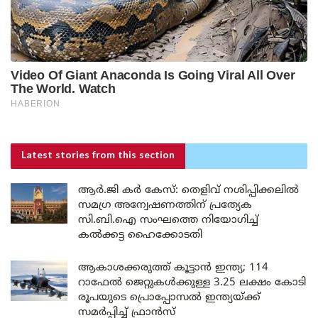
Latest stories
from this section
ആർ.ജി കർ കേസ്: തെളിവ് നശിപ്പിക്കലിൽ
സമഗ്ര അന്വേഷണത്തിന് പ്രത്യേക
സി.ബി.ഐ സംഘത്തെ നിയോഗിച്ച്
കൽക്കട്ട ഹൈക്കോടതി
ആകാശക്കരുത്ത് കൂട്ടാൻ ഇന്ത്യ; 114
റാഫേൽ ജെറ്റുകൾക്കുള്ള 3.25 ലക്ഷം കോടി
രൂപയുടെ പ്രൊപ്പോസൽ ഇന്ത്യയ്ക്ക്
സമർപ്പിച്ച് ഫ്രാൻസ്