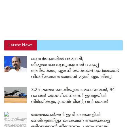
Latest News
ബെവ്കോയിൽ വടംവലി;
തീരുമാനങ്ങളെടുക്കുന്നത് വകുപ്പ്
അറിയാതെ, എംഡി യോഗേഷ് ഗുപ്തയോട്
വിശദീകരണം തേടാൻ മന്ത്രി എം. ലിജു!
3.25 ലക്ഷം കോടിയുടെ മെഗാ കരാർ; 94
റഫാൽ യുദ്ധവിമാനങ്ങൾ ഇന്ത്യയിൽ
നിർമ്മിക്കും, ഫ്രാൻസിന്റെ വൻ ഓഫർ
ക്ഷേമപെൻഷൻ ഇനി കൈകളിൽ
നേരിട്ടെത്തില്ല;സഹകരണ ബാങ്കുകളെ
ഒഴിവാക്കാൻ തീരുമാനം, പണം ബാങ്ക്