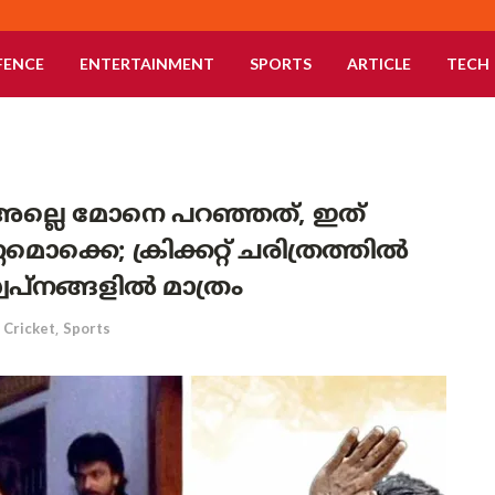
FENCE
ENTERTAINMENT
SPORTS
ARTICLE
TECH
അല്ലെ മോനെ പറഞ്ഞത്, ഇത്
ൊക്കെ; ക്രിക്കറ്റ് ചരിത്രത്തിൽ
പ്നങ്ങളിൽ മാത്രം
Cricket
,
Sports