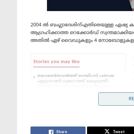
2004 ൽ ബംഗ്ലാദേശിന്എതിരെയുള്ള ഏഷ്യ കപ
ആഗ്രഹിക്കാത്ത റെക്കോർഡ് സ്വന്തമാക്കി
അതിൽ ഏഴ് വൈഡുകളും 4 നോബോളുകളും 
Stories you may like
കോമൺവെൽത്ത് ഗെയിംസ് പതാക
ഏറ്റുവാങ്ങി ഗുജറാത്ത് മുഖ്യമന്ത്രി;
2030ൽ അഹമ്മദാബാദ് വേദിയാകും
ഗ്ലാസ്‌ഗോയിൽ ഇന്ത്യൻ ബോക്സിങ്
R
കരുത്ത്: പ്രിയക്കും സാക്ഷിക്കും
അരുന്ധതിക്കും സ്വർണം; ലവ്‌ലിനയ്ക്ക്
വെള്ളി
Share
Tweet