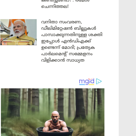
കണ്ടിട്ടുണ്ടോ?’: രമേശ്
ചെന്നിത്തല!
വനിതാ സംവരണ,
ഡീലിമിറ്റേഷൻ ബില്ലുകൾ
പാസാക്കുന്നതിനുള്ള ശക്തി
ഇപ്പോൾ എൻഡിഎക്ക്
ഉണ്ടെന്ന് മോദി; പ്രത്യേക
പാർലമെന്റ് സമ്മേളനം
വിളിക്കാൻ സാധ്യത