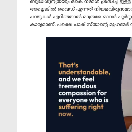
ബുദ്ധിശൂന്യതയും ഒകെ നമ്മൾ ശ്രദ്ധിച്ചിട്ടു
അല്ലെങ്കിൽ വൈഡ് എന്നത് നിയമവിരുദ്ധ
പന്തുകൾ എറിഞ്ഞാൽ മാത്രമേ ഓവർ പൂർണ്
കാര്യമാണ്. പക്ഷെ പാകിസ്താന്റെ മുഹമ്മദ്