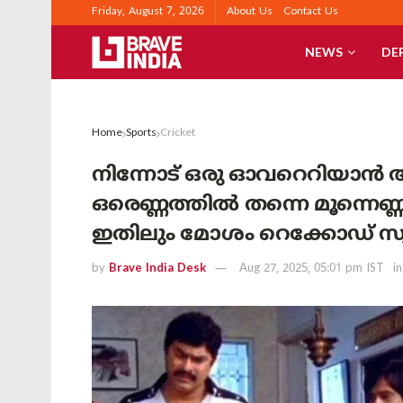
Friday, August 7, 2026
About Us
Contact Us
NEWS
DE
Home
Sports
Cricket
നിന്നോട് ഒരു ഓവറെറിയാൻ 
ഒരെണ്ണത്തിൽ തന്നെ മൂന്നെണ്ണമ
ഇതിലും മോശം റെക്കോഡ് സ്വ
by
Brave India Desk
Aug 27, 2025, 05:01 pm IST
in