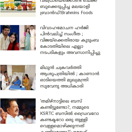
വിപ്രോയെക്കൊണ്ട് ചെക്ക്
ബുക്കെടുപ്പിച്ച മലയാളി
ബ്രാൻഡ്!Brahmins Foods
വിവാഹമോചന ഹർജി
പിൻവലിച്ച് സംഗീത ;
വിജയ്ക്കെതിരായ കുടുംബ
കോടതിയിലെ എല്ലാ
നടപടികളും അവസാനിപ്പിച്ചു
മിഥുൻ ചക്രവർത്തി
ആശുപത്രിയിൽ ; കാണാൻ
ഓടിയെത്തി മുഖ്യമന്ത്രി
സുവേന്ദു അധികാരി
‘തമിഴ്‌നാട്ടിലെ ബസ്
കണ്ടിട്ടുണ്ടോ?, നമ്മുടെ
KSRTC ബസിൽ ഡ്രൈവറോ
കണ്ടക്ടറോ ഒരു തുള്ളി
വെള്ളമൊഴിക്കുന്നത്