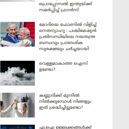
പ്രൊപ്പോസൽ ഇന്ത്യയ്ക്ക്
സമർപ്പിച്ച് ഫ്രാൻസ്
മോദിയെ ഫോണിൽ വിളിച്ച്
നെതന്യാഹു : പശ്ചിമേഷ്യൻ
പ്രതിസന്ധിയിലെ നയതന്ത്ര
ബന്ധവും പ്രാദേശിക
സുരക്ഷയും ചർച്ചയായി
വെള്ളമാകാത്ത ഐസ്
ഉണ്ടോ?
കണ്ണാടിക്ക് മുന്നിൽ
നിൽക്കുമ്പോൾ നിങ്ങളും
ഇത് ശ്രദ്ധിച്ചിട്ടുണ്ടോ?
എ.ഐ ഉള്ളടക്കങ്ങൾക്ക്