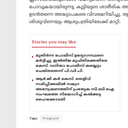
പോവുകയായിരുന്നു. കുട്ടിയുടെ ശാരീരിക 
ഉടൻതന്നെ അദ്ധ്യാപകരെ വിവരമറിയിച്ചു. 
ശിശുവിനെയും ആശുപത്രിയിലേക്ക് മാറ്റി.
Stories you may like
മുതിർന്ന പോലീസ് ഉദ്യോഗസ്ഥനെ
മർദ്ദിച്ചു, ഇൽതിജ മുഫ്തിക്കെതിരെ
കേസ്: വനിതാ പോലീസ് കയ്യേറ്റം
ചെയ്തതെന്ന് പി.ഡി.പി.
ആർ.ജി കർ കേസ്: തെളിവ്
നശിപ്പിക്കലിൽ സമഗ്ര
അന്വേഷണത്തിന് പ്രത്യേക സി.ബി.ഐ
സംഘത്തെ നിയോഗിച്ച് കൽക്കട്ട
ഹൈക്കോടതി
Tags:
Pregnant