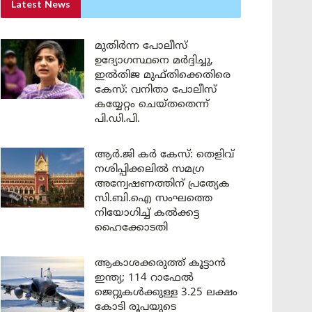
Latest News
മുതിർന്ന പോലീസ്
ഉദ്യോഗസ്ഥനെ മർദ്ദിച്ചു,
ഇൽതിജ മുഫ്തിക്കെതിരെ
കേസ്: വനിതാ പോലീസ്
കയ്യേറ്റം ചെയ്തതെന്ന്
പി.ഡി.പി.
ആർ.ജി കർ കേസ്: തെളിവ്
നശിപ്പിക്കലിൽ സമഗ്ര
അന്വേഷണത്തിന് പ്രത്യേക
സി.ബി.ഐ സംഘത്തെ
നിയോഗിച്ച് കൽക്കട്ട
ഹൈക്കോടതി
ആകാശക്കരുത്ത് കൂട്ടാൻ
ഇന്ത്യ; 114 റാഫേൽ
ജെറ്റുകൾക്കുള്ള 3.25 ലക്ഷം
കോടി രൂപയുടെ