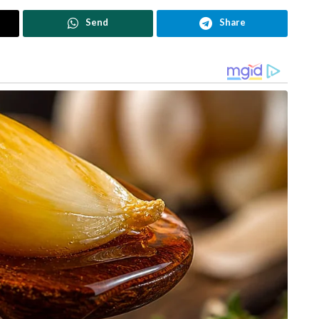
Send
Share