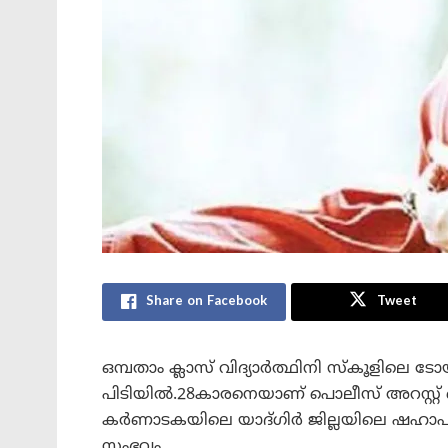
Share on Facebook
Tweet
ഒമ്പതാം ക്ലാസ് വിദ്യാർത്ഥിനി സ്‌കൂളിലെ ടോ
പിടിയിൽ.28കാരനെയാണ് പൊലീസ് അറസ്റ്റ്
കർണാടകയിലെ യാദ്ഗിർ ജില്ലയിലെ ഷഹാപൂർ
സംഭവം.