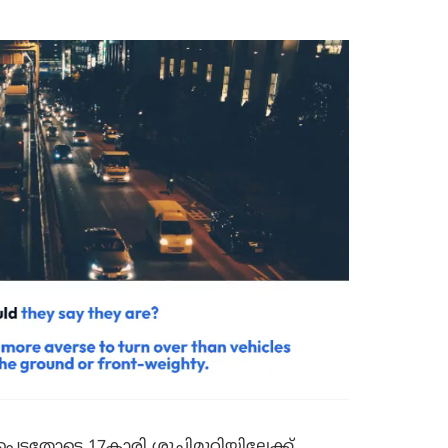
െട്ടതോടെ 17കാരി ശുചിമുറിയിലേക്ക്