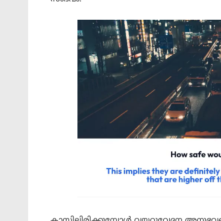
ക്ലാസിലിരിക്കുമ്പോൾ വയറുവേദന അനുഭവപ്പ