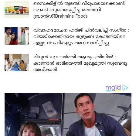
സൈക്കിളിൽ തുടങ്ങി വിപ്രോയെക്കൊണ്ട്
ചെക്ക് ബുക്കെടുപ്പിച്ച മലയാളി
ബ്രാൻഡ്!Brahmins Foods
വിവാഹമോചന ഹർജി പിൻവലിച്ച് സംഗീത ;
വിജയ്ക്കെതിരായ കുടുംബ കോടതിയിലെ
എല്ലാ നടപടികളും അവസാനിപ്പിച്ചു
മിഥുൻ ചക്രവർത്തി ആശുപത്രിയിൽ ;
കാണാൻ ഓടിയെത്തി മുഖ്യമന്ത്രി സുവേന്ദു
അധികാരി