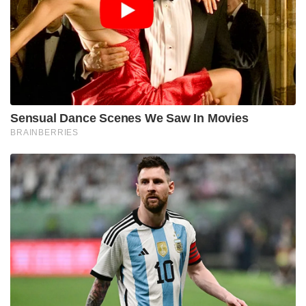
എന്നാണ്. നിങ്ങൾ എത്ര മികച്ച പ്രകടനം
കാഴ്ചവച്ചാലും, ചിലപ്പോൾ ഭാഗ്യം നിങ്ങളെ
അനുകൂലിക്കില്ല.” ഭുവി പറഞ്ഞ് നിർത്തി.
പക്ഷേ, രാജീവ് ശുക്ല ബിസിസിഐ
പ്രസിഡന്റായതോടെ തന്റെ ശ്രമങ്ങൾ
ശ്രദ്ധിക്കപ്പെടാതെ പോകില്ലെന്ന് ഭുവിക്ക് ഇപ്പോഴും
പ്രതീക്ഷയുണ്ട്. “നിങ്ങളുടെ പ്രകടനം
പരമപ്രധാനമാണ്. സ്ഥിരമായി നല്ല ക്രിക്കറ്റ് കളിക്കുന്ന
ഒരാളെ അധികകാലം അവഗണിക്കാൻ കഴിയില്ല.
നിങ്ങൾ തിരഞ്ഞെടുക്കപ്പെട്ടില്ലെങ്കിലും, നിങ്ങളുടെ 100
ശതമാനവും നൽകുന്നതിൽ ശ്രദ്ധ കേന്ദ്രീകരിക്കുക.
ബാക്കിയുള്ള കാര്യങ്ങൾ സെലക്ടർമാരുടെ കാര്യമാണ്.
രാജീവ് ശുക്ല പ്രസിഡന്റായതോടെ, കഴിവുകളെ
അവഗണിക്കാൻ പ്രയാസമായിരിക്കും.”
35 കാരനായ ഭുവി ഐപിഎൽ 2025 ൽ മികച്ച
പ്രകടനം കാഴ്ചവച്ചു, ആർസിബിയുടെ കന്നി ട്രോഫി