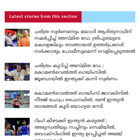
Latest stories
from this section
ചരിത്ര സ്വർണനേട്ടം യോഗി ആദിത്യനാഥിന്
സമർപ്പിച്ച് അസ്മിത ഡേ; ത്രിപുരയുടെ
മകളെങ്കിലും താങ്ങായത് ഉത്തർപ്രദേശ്
സർക്കാരും പോലീസുമെന്ന് വെളിപ്പെടുത്തൽ
ചരിത്രം കുറിച്ച് അസ്മിത ഡേ ;
കോമൺവെൽത്ത് ഗെയിംസിൽ
ജൂഡോയിൽ ഇന്ത്യക്ക് കന്നി സ്വർണം
കോമൺവെൽത്ത് ഗെയിംസ് ജാവലിനിൽ
നീരജ് ചോപ്ര ഫൈനലിൽ; രണ്ട് ഇന്ത്യൻ
താരങ്ങൾ കൂടി യോഗ്യത നേടി
റിംഗ് കീഴടക്കി ഇന്ത്യൻ കരുത്ത് ;
അരുന്ധതിയും സച്ചിനും സെമിയിൽ,
ബോക്സിംഗിൽ ഇന്ത്യ ഉറപ്പിച്ചത് അഞ്ച്