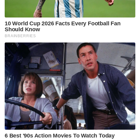
യാത്രയിൽ നിർണായക പങ്ക് വഹിച്ചു. 14
മത്സരങ്ങളിൽ നിന്ന് 17 വിക്കറ്റുകൾ വീഴ്ത്തി
തിളങ്ങിയിരുന്നു.
Tags:
bcci
indian cricket
Bhuvneshwar Kumar