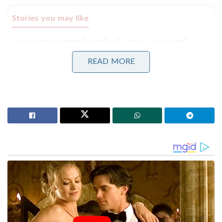
Stories you may like
കോമൺവെൽത്ത് ഗെയിംസ് പതാക ഏറ്റുവാങ്ങി
ഗുജറാത്ത് മുഖ്യമന്ത്രി; 2030ൽ അഹമ്മദാബാദ്
വേദിയാകും
READ MORE
ഗ്ലാസ്‌ഗോയിൽ ഇന്ത്യൻ ബോക്സിങ് കരുത്ത്:
പ്രിയക്കും സാക്ഷിക്കും അരുന്ധതിക്കും സ്വർണം;
ലവ്‌ലിനയ്ക്ക് വെള്ളി
“എന്റെ ജോലി ഫീൽഡിൽ 100 ​​ശതമാനം നൽകുക
എന്നതാണ്, ഞാൻ അത് ചെയ്യുന്നു. യുപി ലീഗിന്
ശേഷം മുഷ്താഖ് അലി, രഞ്ജി, അല്ലെങ്കിൽ ഏകദിന
ഫോർമാറ്റുകളിൽ ഉത്തർപ്രദേശിനായി കളിക്കാൻ
എനിക്ക് അവസരം ലഭിച്ചാൽ, അവിടെയും എന്റെ
പരമാവധി ഞാൻ നൽകും,” അദ്ദേഹം കൂട്ടിച്ചേർത്തു.
“ഒരു അച്ചടക്കമുള്ള ബൗളർ എന്ന നിലയിൽ, എന്റെ
ശ്രദ്ധ ഫിറ്റ്നസിലും മികച്ച ലൈനും ലെങ്തും എറിയുക