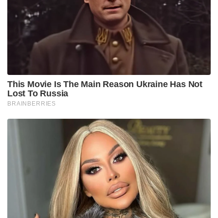
റേറ്റിലാണ് അദ്ദേഹം കളിക്കുന്നത്. അദ്ദേഹം
മിടുക്കനാണ്, അദ്ദേഹം ഒരു കൊടുങ്കാറ്റും
വെള്ളപ്പൊക്കവും സുനാമിയും ആണ്,” അദ്ദേഹം
പറഞ്ഞു.
“മറ്റുള്ളവരെയെല്ലാം സമാധാനത്തോടെ ശ്വസിക്കാൻ
അദ്ദേഹം അനുവദിക്കുന്നു. എന്നിരുന്നാലും, അദ്ദേഹം
പുറത്താകുമ്പോൾ മത്സരത്തിന്റെ രീതികൾ മാറും.
മൂന്ന് മത്സരങ്ങൾ കഴിഞ്ഞു, അതിലൊന്നിലും
അദ്ദേഹം അർദ്ധശതകം തികച്ചിട്ടില്ല, പക്ഷേ
അദ്ദേഹത്തിന്റെ ഓരോ ഇന്നിംഗ്‌സും സ്വാധീനം
ചെലുത്തിയിട്ടുണ്ട്. ഒരു ഇംപാക്ട് ഇൻഡക്സ്
ഉണ്ടായിരുന്നെങ്കിൽ, അദ്ദേഹം ഒന്നാം സ്ഥാനത്ത്
എത്തുമായിരുന്നു,” അദ്ദേഹം നിരീക്ഷിച്ചു.
253.33 എന്ന സ്ട്രൈക്ക് റേറ്റിൽ വന്ന അഭിഷേക്
ശർമ്മയുടെ 38 റൺസ് ഇന്നിംഗ്സിൽ അഞ്ച്
ഫോറുകളും രണ്ട് സിക്സറുകളും ഉണ്ടായിരുന്നു. 13