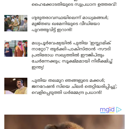
ഹൈക്കോടതിയുടെ സുപ്രധാന ഉത്തരവ്!
ഗുരുതരാവസ്ഥയിലെന്ന് മാധ്യമങ്ങൾ;
മുജ്തബ ഖമേനിയുടെ വീഡിയോ
പുറത്തുവിട്ട് ഇറാൻ!
മധ്യപൂർവേഷ്യയിൽ പുതിയ ‘ഇസ്ലാമിക്
നാറ്റോ’? തുർക്കി-പാകിസ്താൻ -സൗദി
പ്രതിരോധ സഖ്യത്തിൽ ഈജിപ്തും
ചേർന്നേക്കും; സൂക്ഷ്മമായി നിരീക്ഷിച്ച്
ഇന്ത്യ!
പുതിയ തലമുറ ഞങ്ങളുടെ മക്കൾ;
ജനറേഷൻ സിയെ ചിലർ തെറ്റിദ്ധരിപ്പിച്ചു’;
വെളിപ്പെടുത്തി ധർമ്മേന്ദ്ര പ്രധാൻ!