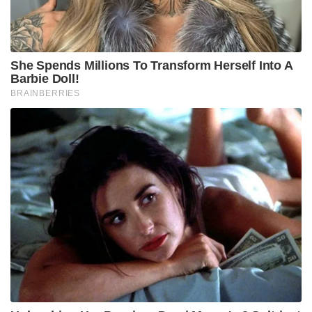
പന്തുകളിൽ നിന്ന് 200.00 എന്ന സ്ട്രൈക്ക് റേറ്റിൽ 26
റൺസ് നേടിയ അക്ഷർ പട്ടേൽ മാത്രമാണ്
അഭിഷേകിനെ കൂടാതെ വേഗത്തിൽ കളിച്ച മറ്റൊരു
താരം.
Tags:
bcci
indian cricket
india vs uae