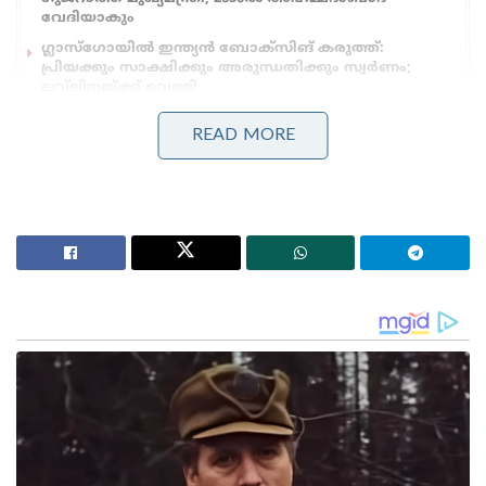
വേദിയാകും
ഗ്ലാസ്‌ഗോയിൽ ഇന്ത്യൻ ബോക്സിങ് കരുത്ത്:
പ്രിയക്കും സാക്ഷിക്കും അരുന്ധതിക്കും സ്വർണം;
ലവ്‌ലിനയ്ക്ക് വെള്ളി
READ MORE
‘ആകാശ് ചോപ്ര’ എന്ന തന്റെ യൂട്യൂബ് ചാനലിൽ
പങ്കിട്ട ഒരു വീഡിയോയിൽ, മുൻ ഇന്ത്യൻ ഓപ്പണർ
അഭിഷേകിനെ സ്ഫോടനാത്മകമായ ഇന്നിംഗ്സിന്
പ്രശംസിച്ചു.
“അഭിഷേക് ശർമ്മ, അദ്ദേഹം എത്ര നന്നായി
കളിക്കുന്നു. നമ്മളെല്ലാവരും ടെംപ്ലേറ്റിനെക്കുറിച്ചും
പുതിയൊരു ബ്രാൻഡ് ക്രിക്കറ്റിനെക്കുറിച്ചും
സംസാരിക്കാറുണ്ട്. ഈ പിച്ച് അത്ര ബാറ്റിംഗിന്
അനുയോജ്യമല്ലായിരുന്നില്ല. പക്ഷേ അഭിഷേക് ശർമ്മ
കളിക്കുമ്പോൾ അങ്ങനെ തോന്നിയിട്ടില്ല. അദ്ദേഹം 15
പന്തിൽ നിന്ന് 38 റൺസ് നേടി. 253 എന്ന സ്ട്രൈക്ക്