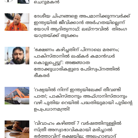
ചെറുമകൻ
ദേശീയ ചിഹ്നങ്ങളെ അപമാനിക്കുന്നവർക്ക്
ഇന്ത്യയിൽ ജീവിക്കാൻ അർഹതയില്ലെന്ന്
യോഗി ആദിത്യനാഥ്: ലഖ്‌നൗവിൽ തിരംഗ
യാത്രയ്ക്ക് തുടക്കം
‘ഭക്ഷണം കഴിച്ചതിന് പിന്നാലെ മരണം;
പാകിസ്താനിൽ ലഷ്കർ കമാൻഡർ
കൊല്ലപ്പെട്ടു!’: അജ്ഞാത
തോക്കുധാരികളുടെ പേടിസ്വപ്നത്തിൽ
ഭീകരർ
‘റഷ്യയിൽ നിന്ന് ഇന്ത്യയിലേക്ക് തീവണ്ടി
പാത!; പാകിസ്താനും അഫ്ഗാനിസ്താനും
വഴി പുതിയ റെയിൽ പദ്ധതിയുമായി പുടിന്റെ
ഉപപ്രധാനമന്ത്രി!
‘വിവാഹം കഴിഞ്ഞ് 7 വർഷത്തിനുള്ളിൽ
സ്ത്രീ അസ്വാഭാവികമായി മരിച്ചാൽ
ഭർത്താവിന് രക്ഷയില്ല; അലഹാബാദ്