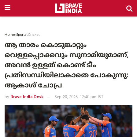
Home
Sports
Cricket
ആ താരം കൊടുങ്കാറ്റും
വെള്ളപ്പൊക്കവും സുനാമിയുമാണ്,
അവൻ ഉള്ളത് കൊണ്ട് ടീം
പ്രതിസന്ധിയിലാകാതെ പോകുന്നു:
ആകാശ് ചോപ്ര
by
Brave India Desk
Sep 20, 2025, 12:40 pm IST