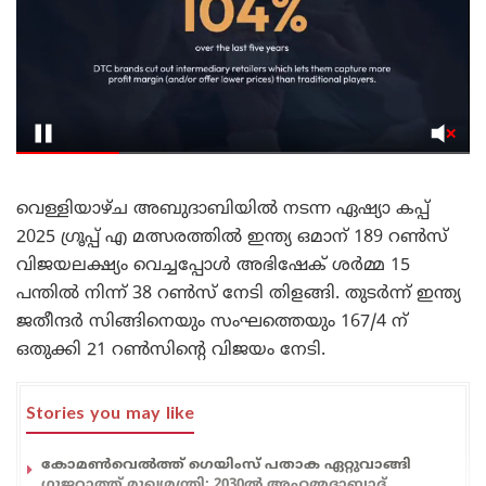
വെള്ളിയാഴ്ച അബുദാബിയിൽ നടന്ന ഏഷ്യാ കപ്പ്
2025 ഗ്രൂപ്പ് എ മത്സരത്തിൽ ഇന്ത്യ ഒമാന് 189 റൺസ്
വിജയലക്ഷ്യം വെച്ചപ്പോൾ അഭിഷേക് ശർമ്മ 15
പന്തിൽ നിന്ന് 38 റൺസ് നേടി തിളങ്ങി. തുടർന്ന് ഇന്ത്യ
ജതീന്ദർ സിങ്ങിനെയും സംഘത്തെയും 167/4 ന്
ഒതുക്കി 21 റൺസിന്റെ വിജയം നേടി.
Stories you may like
കോമൺവെൽത്ത് ഗെയിംസ് പതാക ഏറ്റുവാങ്ങി
ഗുജറാത്ത് മുഖ്യമന്ത്രി; 2030ൽ അഹമ്മദാബാദ്