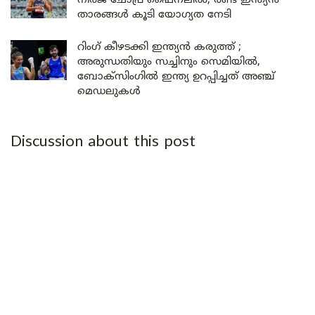
നീരജ് ചോപ്ര ഫൈനലിൽ; രണ്ട് ഇന്ത്യൻ
താരങ്ങൾ കൂടി യോഗ്യത നേടി
റിംഗ് കീഴടക്കി ഇന്ത്യൻ കരുത്ത് ;
അരുന്ധതിയും സച്ചിനും സെമിയിൽ,
ബോക്സിംഗിൽ ഇന്ത്യ ഉറപ്പിച്ചത് അഞ്ച്
മെഡലുകൾ
Discussion about this post