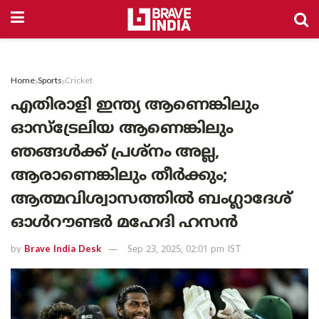
Home
Sports
Cricket
എതിരാളി ഇന്ത്യ ആണെങ്കിലും
ഓസ്ട്രേലിയ ആണെങ്കിലും
ഞങ്ങൾക്ക് പ്രശ്നം അല്ല,
ആരാണെങ്കിലും തീർക്കും;
ആത്മവിശ്വാസത്തിൽ ബംഗ്ലാദേശ്
ഓൾറൗണ്ടർ മഹേദി ഹസൻ
by
Brave India Desk
Sep 23, 2025, 02:01 pm IST