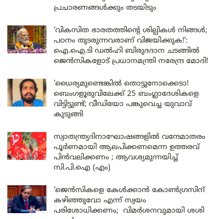
പ്രചാരണങ്ങൾക്കും തടയിടും
‘വികസിത ഭാരതത്തിന്റെ ശില്പികൾ നിങ്ങൾ;
പഠനം തുടരുന്നവരാണ് വിജയിക്കുക!’:
ഐ.ഐ.ടി ഡൽഹി ബിരുദദാന ചടങ്ങിൽ
ജെൻസികളോട് പ്രധാനമന്ത്രി നരേന്ദ്ര മോദി!
‘ധൈര്യമുണ്ടെങ്കിൽ തൊട്ടുനോക്കെടാ!
ബെംഗളൂരുവിലേക്ക് 25 ബംഗ്ലാദേശികളെ
വിട്ടിട്ടുണ്ട്; വീഡിയോ പങ്കുവെച്ച യുവാവ്
കുടുങ്ങി
സ്വാതന്ത്ര്യദിനാഘോഷങ്ങളിൽ വന്ദേമാതരം
പൂർണമായി ആലപിക്കണമെന്ന ഉത്തരവ്
പിൻവലിക്കണം ; ആവശ്യമുന്നയിച്ച്
സി.പി.ഐ (എം)
‘ജെൻസികളെ കേൾക്കാൻ കോൺഗ്രസിന്
കഴിഞ്ഞുവോ എന്ന് സ്വയം
പരിശോധിക്കണം; വിമർശനവുമായി ശശി