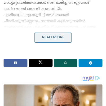
മാധ്യമപ്രവർത്തകരോട് സംസാരിച്ച ബംഗ്ലാദേശ്
ഓൾറൗണ്ടർ മഹേദി ഹസൻ, ടീം
എതിരാളികളെക്കുറിച്ച് അമിതമായി
ചിന്തിക്കുന്നില്ലെന്നും നന്നായി കളിക്കുന്നതിൽ
മാത്രമാണ് ശ്രദ്ധ കേന്ദ്രീകരിക്കുന്നതെന്നും പറഞ്ഞു.
READ MORE
Stories you may like
കോമൺവെൽത്ത് ഗെയിംസ് പതാക ഏറ്റുവാങ്ങി
ഗുജറാത്ത് മുഖ്യമന്ത്രി; 2030ൽ അഹമ്മദാബാദ്
വേദിയാകും
ഗ്ലാസ്‌ഗോയിൽ ഇന്ത്യൻ ബോക്സിങ് കരുത്ത്:
പ്രിയക്കും സാക്ഷിക്കും അരുന്ധതിക്കും സ്വർണം;
ലവ്‌ലിനയ്ക്ക് വെള്ളി
“തുടക്കം മുതൽ, ഞങ്ങൾ വളരെ കൂൾ മൂഡിലാണ്.
എതിരാളിയെക്കുറിച്ച് ഞങ്ങൾ അമിതമായി
ചിന്തിക്കുന്നില്ല. ഞങ്ങൾ ഒരു ക്രിക്കറ്റ് മത്സരം