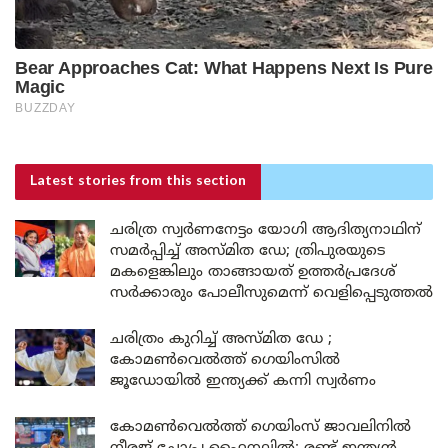
Latest stories
from this section
ചരിത്ര സ്വർണനേട്ടം യോഗി ആദിത്യനാഥിന്
സമർപ്പിച്ച് അസ്മിത ഡേ; ത്രിപുരയുടെ
മകളെങ്കിലും താങ്ങായത് ഉത്തർപ്രദേശ്
സർക്കാരും പോലീസുമെന്ന് വെളിപ്പെടുത്തൽ
ചരിത്രം കുറിച്ച് അസ്മിത ഡേ ;
കോമൺവെൽത്ത് ഗെയിംസിൽ
ജൂഡോയിൽ ഇന്ത്യക്ക് കന്നി സ്വർണം
കോമൺവെൽത്ത് ഗെയിംസ് ജാവലിനിൽ