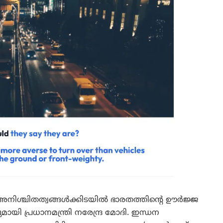
അനിശ്ചിതത്വങ്ങൾക്കിടയിൽ ഭാരതത്തിന്റെ ഊർജ്ജ
യി പ്രധാനമന്ത്രി നരേന്ദ്ര മോദി. ഇന്ധന