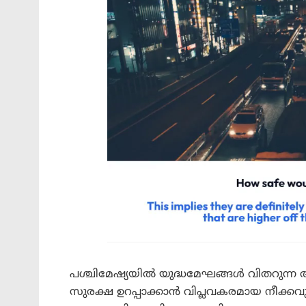
പശ്ചിമേഷ്യയിൽ യുദ്ധമേഘങ്ങൾ വിതറുന്ന 
സുരക്ഷ ഉറപ്പാക്കാൻ വിപ്ലവകരമായ നീക്കവുമാ