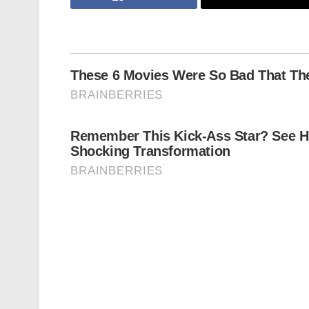
പ്രതിഷേധങ്ങളുടെ റീലുകൾക്കും
രാഷ്ട്രീയ ഉള്ളടക്കങ്ങൾക്കും
ആഗോളതലത്തിൽ വിലക്ക്;
സെൻസർഷിപ്പ് ശക്തമാക്കി മെറ്റ
ചർച്ചകൾ നടക്കും. യുഎഇ പ്രസിഡന്റ് ഷെയ
പ്രധാനമന്ത്രി നടത്തുന്ന കൂടിക്കാഴ്ചയ
കേവലം ഇന്ധനം വാങ്ങുക എന്നതിനപ്പുറം, അ
ഇടനാഴികൾ വികസിപ്പിക്കുക എന്ന നയതന്ത്ര
അടുത്ത 30 വർഷത്തെ ഭാരതത്തിന്റെ വളർച്ച 
യാഥാർത്ഥ്യമാകുന്നതോടെ ചൈന ഉൾപ്പെടെയു
വ്യാപാര മേഖലയിൽ ഭാരതം നൽകുന്ന ശക്തമ
പുറമെ, രാജ്യത്തെ തന്ത്രപ്രധാനമായ പെട്ര
Reserves) ശേഷി വർദ്ധിപ്പിക്കാനും കേന്ദ്ര പെട
നൽകിയിട്ടുണ്ട്. പാകിസ്ഥാനെയോ മറ്റ് ശത്
അറബിക്കടലിന്റെ ആഴങ്ങളിലൂടെ ഇന്ധനം ഭാരത
വിദൂരമല്ലെന്നാണ് റിപ്പോർട്ടുകൾ സൂചിപ്പിക്ക