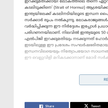
ഇറക്കുമതിക്കായി ലോകത്തിലെ തന്നെ ഏറ്
കടലിടുക്കിനെ’ (Strait of Hormuz) ആശ്രയിക്
ഇന്ത്യയിലേക്ക് കടലിനടിയിലൂടെ ഇന്ധന പൈപ്പ
സർക്കാർ രൂപം നൽകുന്നു. ലോകരാജ്യങ്ങൾക്
വർദ്ധിപ്പിക്കുന്ന ഈ നിർദ്ദേശം ഇപ്പോൾ പ്
പരിഗണനയിലാണ്. നിലവിൽ ഇന്ത്യയുടെ 50
എൽപിജി ഇറക്കുമതിയും നടക്കുന്നത് ഹോർമു
ഇടയിലുള്ള ഈ പ്രദേശം സംഘർഷഭരിതമായ സ
ഇന്ധനവിലയെയും നിത്യോപയോഗ സാധനങ്ങ
ഈ വെല്ലുവിളി മറികടക്കാനാണ് മോദി സർക്കാരിന
Stories you may like
R
തീവ്രവാദ പ്രചാരണത്തിനെതിരെ
ശക്തമായ നടപടികളുമായി
ഫഡ്നാവിസ് ; തീവ്രനിലപാടുള്ള 114
പ്രസിദ്ധീകരണങ്ങൾ നിരോധിച്ച്
മഹാരാഷ്ട്ര സർക്കാർ
Share
Tweet