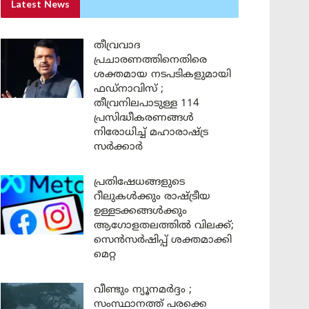
Latest News
തീവ്രവാദ
പ്രചാരണത്തിനെതിരെ
ശക്തമായ നടപടികളുമായി
ഫഡ്നാവിസ് ;
തീവ്രനിലപാടുള്ള 114
പ്രസിദ്ധീകരണങ്ങൾ
നിരോധിച്ച് മഹാരാഷ്ട്ര
സർക്കാർ
പ്രതിഷേധങ്ങളുടെ
റീലുകൾക്കും രാഷ്ട്രീയ
ഉള്ളടക്കങ്ങൾക്കും
ആഗോളതലത്തിൽ വിലക്ക്;
സെൻസർഷിപ്പ് ശക്തമാക്കി
മെറ്റ
വീണ്ടും ന്യൂനമർദ്ദം ;
സംസ്ഥാനത്ത് പരക്കെ