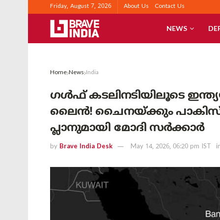
Friday, August 7, 2026
About Us
Contact Us
NEWS
DE
Home
News
India
ഗൾഫ് കടലിനടിയിലൂടെ ഇന്ത്യയി
ലൈൻ! ചൈനയ്ക്കും പാകിസ്താന
പ്ലാനുമായി മോദി സർക്കാർ
by
Brave India Desk
May 14, 2026, 06:20 pm IST
i