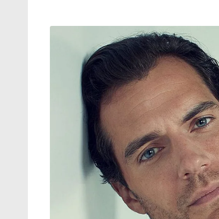
സുരക്ഷയിലും വിട്ടുവീഴ്ചയില്ലാത്ത മോദി 
ഇന്ത്യയുടെ സ്വാധീനം ഒന്നുകൂടി ഉറപ്പിക്കുകയ
Tags:
direct energy pipeline
Hormuz dependence