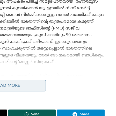
റവും അപകടം പിടിച്ച സമുദ്രപാതയായ ‘ഹോർമുസ്
കുന്നത് കുറയ്ക്കാൻ യുഎഇയിൽ നിന്ന് നേരിട്ട്
് ലൈൻ നിർമ്മിക്കാനുള്ള വമ്പൻ പദ്ധതിക്ക് കേന്ദ്ര
കിടയിൽ ഭാരതത്തിന്റെ തന്ത്രപരമായ കരുത്ത്
രധാനമന്ത്രിയുടെ ഓഫീസിന്റെ (PMO) സജീവ
 ശതമാനത്തോളം ക്രൂഡ് ഓയിലും 90 ശതമാനം
സ് കടലിടുക്ക് വഴിയാണ്. ഇറാനും ഒമാനും
ാഹചര്യത്തിൽ തടസ്സപ്പെട്ടാൽ ഭാരതത്തിലെ
ളുടെ വിലയെയും അത് ദോഷകരമായി ബാധിക്കും.
്റെ ‘മാസ്റ്റർ സ്ട്രോക്ക്’.
യുഎഇയുമായി ചേർന്ന് നടപ്പിലാക്കുന്ന ഈ
പദ്ധതിയിലൂടെ കടലിനടിയിലൂടെയുള്ള ആഴക്കടൽ
EAD MORE
പൈപ്പ് ലൈൻ വഴി ഗ്യാസും ഓയിലും നേരിട്ട്
ഭാരതത്തിലെത്തിക്കാൻ സാധിക്കും.
പശ്ചിമേഷ്യയിലെ യുദ്ധസമാനമായ സാഹചര്യങ്ങൾ
കാരണം ചരക്കുനീക്കത്തിനുള്ള ഇൻഷുറൻസ്
Send
Share