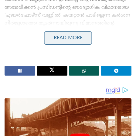
അമേരിക്കൻ പ്രസിഡന്റിന്റെ ഔദ്യോഗിക വിമാനമായ
‘എയർഫോഴ്സ് വണ്ണിൽ’ കയറ്റാൻ പാടില്ലെന്ന കർശന
നിർദ്ദേശത്തെ തുടർന്നായിരുന്നു വിമാനത്തിന്റെ
ഗോവണിയുടെ ചുവട്ടിൽ വെച്ച് തന്നെ യുഎസ്
READ MORE
രഹസ്യാന്വേഷണ വിഭാഗം ചൈനീസ് വസ്തുക്കൾ
ഒന്നൊഴിയാതെ തള്ളിക്കളഞ്ഞത്. ചൈനീസ്
അധികൃതർ നൽകിയ മൊബൈൽ ഫോണുകൾ,
മെമ്മോറാബിലിയകൾ, ലാപ്പൽ ബാഡ്ജുകൾ, പ്രസ്സ്
ഇൻവിറ്റേഷനുകൾ തുടങ്ങിയ സുവനീറുകളെല്ലാം
വിമാനത്താവളത്തിൽ വെച്ച് പരസ്യമായി തന്നെ
യുഎസ് സംഘം ഉപേക്ഷിക്കുകയായിരുന്നു.
ചൈനയുടെ ഭാഗത്തുനിന്നുള്ള രഹസ്യ
നിരീക്ഷണങ്ങളും ചാരക്കണ്ണുകളും (Spying)
പൂർണ്ണമായും പ്രതിരോധിക്കുന്നതിന്റെ ഭാഗമായാണ്
യുഎസ് രഹസ്യാന്വേഷണ വിഭാഗമായ സീക്രട്ട്
സർവീസ് ഈ അതീവ ജാഗ്രത പുലർത്തിയത്.