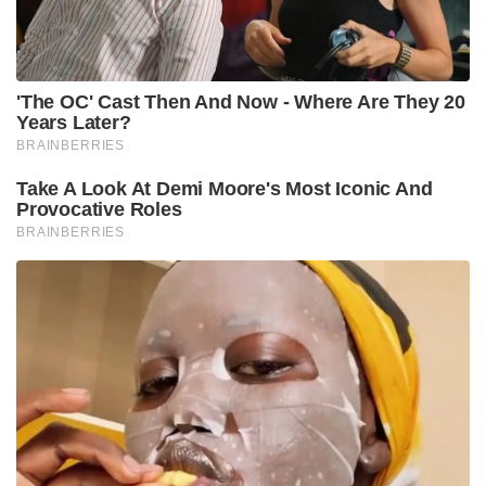
ശ്രവണ സഹായികൾ കണ്ടെത്തിയ
ചരിത്രമുള്ളതിനാലാണ് അമേരിക്ക ഈ കടുത്ത
മുൻകരുതൽ എടുത്തത്. ഇലോൺ മസ്‌കും
എൻവിഡിയ സിഇഒ ജെൻസൻ ഹുവാങ്ങും അടങ്ങുന്ന
വൻ സംഘമാണ് ട്രംപിനൊപ്പം ചൈനയിൽ
ഉണ്ടായിരുന്നത്. ചൈനയിലേക്ക് തിരിക്കും മുൻപ്
തന്നെ ഇവർ തങ്ങളുടെ വ്യക്തിഗത ഫോണുകളും
ഇലക്ട്രോണിക് ഉപകരണങ്ങളും അമേരിക്കയിൽ
തന്നെ വെച്ചിരുന്നു. യാത്രയിലുടനീളം വിവരങ്ങൾ
ചോർത്താൻ കഴിയാത്ത താൽക്കാലിക ഫോണുകളും
(Burner phones) താൽക്കാലിക ഇമെയിൽ
വിലാസങ്ങളുമാണ് ഇവർ ഉപയോഗിച്ചത്. ട്രംപിന്റെ
സ്വന്തം ഫോൺ സിഗ്നലുകൾ പൂർണ്ണമായും തടയുന്ന
ഫാരഡെ ബാഗുകളിലാണ് വിമാനത്തിനുള്ളിൽ
സൂക്ഷിച്ചിരുന്നത്. എപ്പോഴും സോഷ്യൽ മീഡിയയിൽ
സജീവമാകാറുള്ള ട്രംപിന് ചൈനയിലെ ഈ 48
മണിക്കൂർ കടുത്ത നിയന്ത്രണങ്ങളുടേതായിരുന്നു.