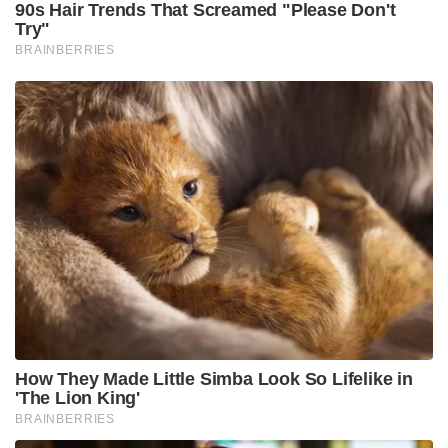
ചൈനീസ് സാധനങ്ങൾ വിമാനത്താവളത്തിൽ
എറിഞ്ഞുതകർത്ത യുഎസ് നിലപാട് ആഗോള
രാഷ്ട്രീയ രംഗത്തും സോഷ്യൽ മീഡിയയിലും വലിയ
ചർച്ചകൾക്കാണ് വഴിതുറന്നിരിക്കുന്നത്.
Tags:
Trump team dumped Chinese gifts
badges before leaving Beijing