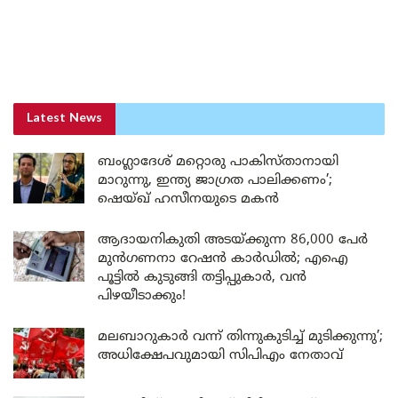
Latest News
ബംഗ്ലാദേശ് മറ്റൊരു പാകിസ്താനായി
മാറുന്നു, ഇന്ത്യ ജാഗ്രത പാലിക്കണം’;
ഷെയ്ഖ് ഹസീനയുടെ മകൻ
ആദായനികുതി അടയ്ക്കുന്ന 86,000 പേർ
മുൻഗണനാ റേഷൻ കാർഡിൽ; എഐ
പൂട്ടിൽ കുടുങ്ങി തട്ടിപ്പുകാർ, വൻ
പിഴയീടാക്കും!
മലബാറുകാർ വന്ന് തിന്നുകുടിച്ച് മുടിക്കുന്നു’;
അധിക്ഷേപവുമായി സിപിഎം നേതാവ്