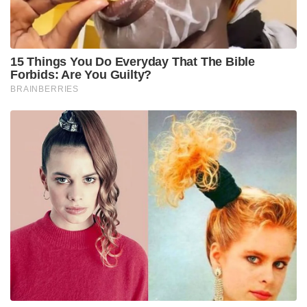
സന്ദർശന വേളയിൽ ട്രംപും ഷി ജിൻപിങ്ങും തമ്മിൽ
സൗഹൃദം പ്രകടിപ്പിച്ചെങ്കിലും পর্ദയ്ക്ക് പിന്നിൽ
ഇരുരാജ്യങ്ങളുടെയും സുരക്ഷാ ഉദ്യോഗസ്ഥർ തമ്മിൽ
കടുത്ത അസ്വാരസ്യങ്ങളാണ് അരങ്ങേറിയത്.
ബെയ്ജിങ്ങിലെ ടെംപിൾ ഓഫ് ഹെവനിലേക്ക് ഇരു
നേതാക്കളും എത്തിയപ്പോൾ തോക്ക് കൈവശം വെച്ച
യുഎസ് സീക്രട്ട് സർവീസ് ഏജന്റിനെ ചൈനീസ്
ഉദ്യോഗസ്ഥർ തടഞ്ഞത് വലിയ കൈയാങ്കളിയിലാണ്
കലാശിച്ചത്. കൂടാതെ ഉഭയകക്ഷി ചർച്ചയ്ക്ക്
മുന്നോടിയായി ചൈനീസ് മാധ്യമപ്രവർത്തകരുടെ
തള്ളിക്കയറ്റത്തിനിടയിൽപ്പെട്ട് ഒരു വൈറ്റ് ഹൗസ്
ഉദ്യോഗസ്ഥന് പരിക്കേൽക്കുക കൂടി ചെയ്തതോടെ
യുഎസ് പ്രതിനിധികൾ കടുത്ത അമർഷത്തിലായി.
‘ഞങ്ങളും അവരെ പരമാവധി നിരീക്ഷിക്കുന്നുണ്ട്,
അവരിങ്ങോട്ടും ചെയ്യും’ എന്ന് മാധ്യമങ്ങളോട്
തുറന്നുപറഞ്ഞുകൊണ്ടാണ് ട്രംപ് ബെയ്ജിങ് വിട്ടത്.
നയതന്ത്രത്തിന്റെ സകല മര്യാദകളും കാറ്റിൽപ്പറത്തി