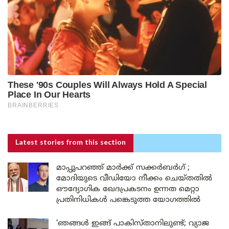
Latest stories
from this section
മാപ്പുപറഞ്ഞ് മാർക്ക് സക്കർബർഗ് ;
മോദിയുടെ വീഡിയോ നീക്കം ചെയ്തതിൽ
ഔദ്യോഗിക ഖേദപ്രകടനം ഉന്നത മെറ്റാ
പ്രതിനിധികൾ പങ്കെടുത്ത യോഗത്തിൽ
‘ഞങ്ങൾ ഇങ്ങ് പാകിസ്താനിലുണ്ട്; വ്യാജ