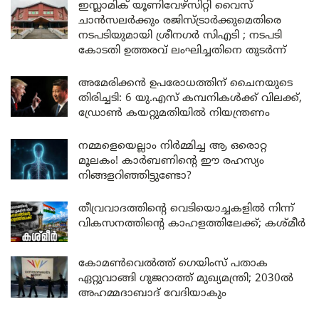
ഇസ്ലാമിക് യൂണിവേഴ്സിറ്റി വൈസ്
ചാൻസലർക്കും രജിസ്ട്രാർക്കുമെതിരെ
നടപടിയുമായി ശ്രീനഗർ സിഎടി ; നടപടി
കോടതി ഉത്തരവ് ലംഘിച്ചതിനെ തുടർന്ന്
അമേരിക്കൻ ഉപരോധത്തിന് ചൈനയുടെ
തിരിച്ചടി: 6 യു.എസ് കമ്പനികൾക്ക് വിലക്ക്,
ഡ്രോൺ കയറ്റുമതിയിൽ നിയന്ത്രണം
നമ്മളെയെല്ലാം നിർമ്മിച്ച ആ ഒരൊറ്റ
മൂലകം! കാർബണിന്റെ ഈ രഹസ്യം
നിങ്ങളറിഞ്ഞിട്ടുണ്ടോ?
തീവ്രവാദത്തിന്റെ വെടിയൊച്ചകളിൽ നിന്ന്
വികസനത്തിന്റെ കാഹളത്തിലേക്ക്; കശ്മീർ
കോമൺവെൽത്ത് ഗെയിംസ് പതാക
ഏറ്റുവാങ്ങി ഗുജറാത്ത് മുഖ്യമന്ത്രി; 2030ൽ
അഹമ്മദാബാദ് വേദിയാകും