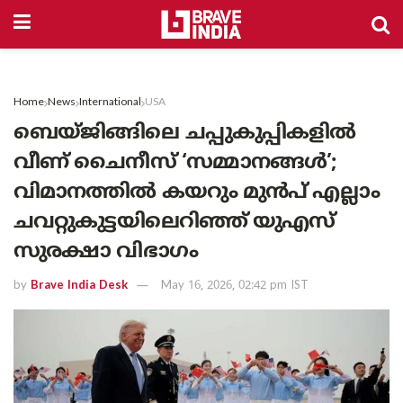
Home
News
International
USA
ബെയ്ജിങ്ങിലെ ചപ്പുകുപ്പികളിൽ
വീണ് ചൈനീസ് ‘സമ്മാനങ്ങൾ’;
വിമാനത്തിൽ കയറും മുൻപ് എല്ലാം
ചവറ്റുകുട്ടയിലെറിഞ്ഞ് യുഎസ്
സുരക്ഷാ വിഭാഗം
by
Brave India Desk
May 16, 2026, 02:42 pm IST