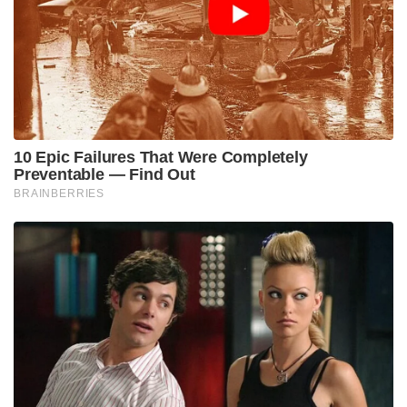
ന്യൂയോർക്ക് പോസ്റ്റിന്റെ വൈറ്റ് ഹൗസ്
കറസ്പോണ്ടന്റായ എമിലി ഗുഡിൻ ആണ്
എയർഫോഴ്സ് വണ്ണിന് തൊട്ടുമുന്നിൽ നടന്ന ഈ
നാടകീയ സംഭവങ്ങൾ സോഷ്യൽ മീഡിയയിലൂടെ
ലോകത്തെ അറിയിച്ചത്.
വ്യാപാര മേഖലയിലും അപൂർവ്വ ധാതുക്കളുടെ
കൈമാറ്റത്തിലും വലിയ കരാറുകൾ പ്രതീക്ഷിച്ച്
ചൈനയിലെത്തിയ ട്രംപിന് ബോയിങ്
വിമാനങ്ങളുടെയും സോയാബീന്റെയും ഇടപാടുകൾ
മാത്രമാണ് സ്വന്തമാക്കാനായത്. എന്നാൽ
മടക്കയാത്രയിൽ കരാറുകൾ ഇല്ലെന്നുമാത്രമല്ല,
ചൈനീസ് വംശജമായ ഒരു വസ്തു പോലും
വിമാനത്തിൽ ഇല്ലെന്ന് ട്രംപിന്റെ സുരക്ഷാ വിഭാഗം
ഉറപ്പുവരുത്തുകയായിരുന്നു.
മുൻപ് ഇത്തരത്തിൽ ലഭിച്ച ചൈനീസ്
ചായപ്പാത്രത്തിനുള്ളിൽ നിന്ന് ഉദ്യോഗസ്ഥർ രഹസ്യ