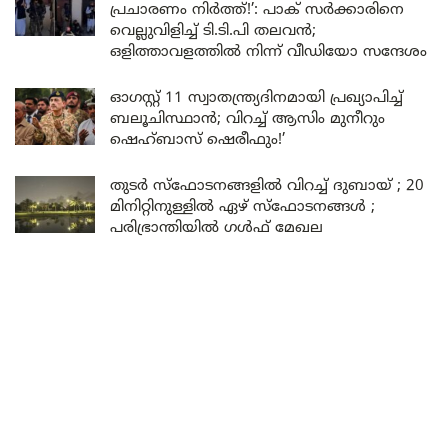
പ്രചാരണം നിർത്ത്!’: പാക് സർക്കാരിനെ
വെല്ലുവിളിച്ച് ടി.ടി.പി തലവൻ;
ഒളിത്താവളത്തിൽ നിന്ന് വീഡിയോ സന്ദേശം
ഓഗസ്റ്റ് 11 സ്വാതന്ത്ര്യദിനമായി പ്രഖ്യാപിച്ച്
ബലൂചിസ്ഥാൻ; വിറച്ച് ആസിം മുനീറും
ഷെഹ്ബാസ് ഷെരീഫും!’
തുടർ സ്ഫോടനങ്ങളിൽ വിറച്ച് ദുബായ് ; 20
മിനിറ്റിനുള്ളിൽ ഏഴ് സ്ഫോടനങ്ങൾ ;
പരിഭ്രാന്തിയിൽ ഗൾഫ് മേഖല