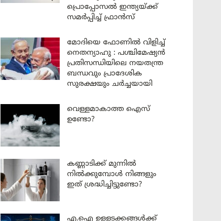
പ്രൊപ്പോസൽ ഇന്ത്യയ്ക്ക്
സമർപ്പിച്ച് ഫ്രാൻസ്
മോദിയെ ഫോണിൽ വിളിച്ച്
നെതന്യാഹു : പശ്ചിമേഷ്യൻ
പ്രതിസന്ധിയിലെ നയതന്ത്ര
ബന്ധവും പ്രാദേശിക
സുരക്ഷയും ചർച്ചയായി
വെള്ളമാകാത്ത ഐസ്
ഉണ്ടോ?
കണ്ണാടിക്ക് മുന്നിൽ
നിൽക്കുമ്പോൾ നിങ്ങളും
ഇത് ശ്രദ്ധിച്ചിട്ടുണ്ടോ?
എ.ഐ ഉള്ളടക്കങ്ങൾക്ക്