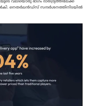
ടെ വലിയൊരു ഭാഗം ദാരിദ്ര്യത്തിലേക്ക്
്പ് നൽകി. നെതർലൻഡ്‌സ് സന്ദർശനത്തിനിടയിൽ