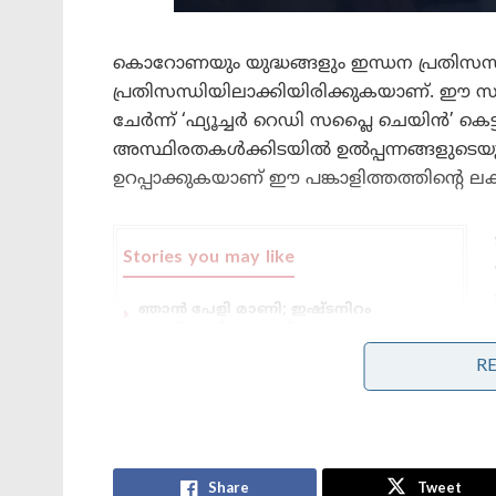
കൊറോണയും യുദ്ധങ്ങളും ഇന്ധന പ്രതിസന്ധ
പ്രതിസന്ധിയിലാക്കിയിരിക്കുകയാണ്. ഈ സ
ചേർന്ന് ‘ഫ്യൂച്ചർ റെഡി സപ്ലൈ ചെയിൻ’ കെട
അസ്ഥിരതകൾക്കിടയിൽ ഉൽപ്പന്നങ്ങളുടെയു
ഉറപ്പാക്കുകയാണ് ഈ പങ്കാളിത്തത്തിന്റെ ലക്ഷ
Stories you may like
ഞാൻ പേളി മാണി; ഇഷ്ടനിറം
കാവി;എനിക്ക് അഭിപ്രായ
സ്വാതന്ത്ര്യമുണ്ട് ; ക്രൂശിച്ച്‌ സോഷ്യൽ
R
മീഡിയ
വിജയ്ക്ക് ഇതിലും നല്ലൊരു യാത്രയയപ്പ്
അർഹിച്ചിരുന്നു; നിരാശപ്പെടുത്തി
‘ജനനായകൻ’ – ആദ്യ ദിന റിവ്യൂ!
Share
Tweet