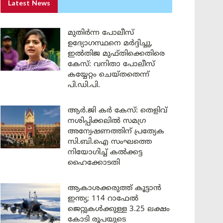
Latest News
മുതിർന്ന പോലീസ്
ഉദ്യോഗസ്ഥനെ മർദ്ദിച്ചു,
ഇൽതിജ മുഫ്തിക്കെതിരെ
കേസ്: വനിതാ പോലീസ്
കയ്യേറ്റം ചെയ്തതെന്ന്
പി.ഡി.പി.
ആർ.ജി കർ കേസ്: തെളിവ്
നശിപ്പിക്കലിൽ സമഗ്ര
അന്വേഷണത്തിന് പ്രത്യേക
സി.ബി.ഐ സംഘത്തെ
നിയോഗിച്ച് കൽക്കട്ട
ഹൈക്കോടതി
ആകാശക്കരുത്ത് കൂട്ടാൻ
ഇന്ത്യ; 114 റാഫേൽ
ജെറ്റുകൾക്കുള്ള 3.25 ലക്ഷം
കോടി രൂപയുടെ