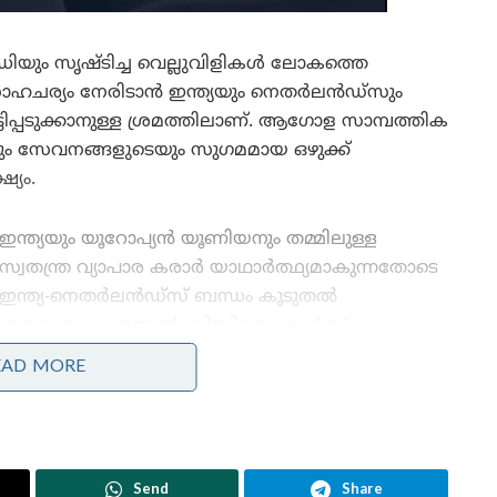
ിയും സൃഷ്ടിച്ച വെല്ലുവിളികൾ ലോകത്തെ
ാഹചര്യം നേരിടാൻ ഇന്ത്യയും നെതർലൻഡ്‌സും
്ടിപ്പടുക്കാനുള്ള ശ്രമത്തിലാണ്. ആഗോള സാമ്പത്തിക
ം സേവനങ്ങളുടെയും സുഗമമായ ഒഴുക്ക്
്യം.
ഇന്ത്യയും യൂറോപ്യൻ യൂണിയനും തമ്മിലുള്ള
സ്വതന്ത്ര വ്യാപാര കരാർ യാഥാർത്ഥ്യമാകുന്നതോടെ
ഇന്ത്യ-നെതർലൻഡ്‌സ് ബന്ധം കൂടുതൽ
ശക്തമാകും. ഇന്ത്യൻ ബിസിനസ്സുകൾക്ക്
യൂറോപ്പിലേക്ക് കടക്കാനുള്ള സ്വാഭാവിക പ്രവേശന
EAD MORE
കവാടമായി നെതർലൻഡ്‌സ് മാറും.
നെതർലൻഡ്‌സിലെ ഇന്ത്യൻ സമൂഹം ഈ
യാത്രയിൽ വിശ്വസനീയമായ ഒരു പാലമായി
പ്രവർത്തിക്കുമെന്നും അദ്ദേഹം പറഞ്ഞു.
Send
Share