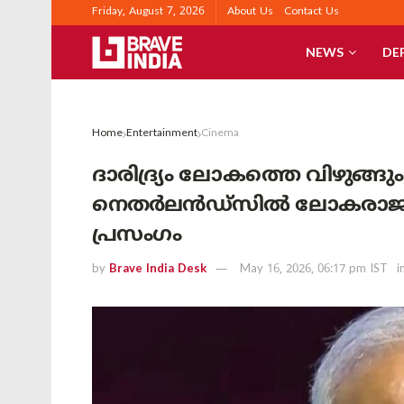
Friday, August 7, 2026
About Us
Contact Us
NEWS
DE
Home
Entertainment
Cinema
ദാരിദ്ര്യം ലോകത്തെ വിഴുങ്ങു
നെതർലൻഡ്‌സിൽ ലോകരാജ്യ
പ്രസംഗം
by
Brave India Desk
May 16, 2026, 06:17 pm IST
i