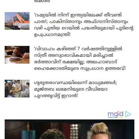
ഭീകരർ
‘റഷ്യയിൽ നിന്ന് ഇന്ത്യയിലേക്ക് തീവണ്ടി
പാത!; പാകിസ്താനും അഫ്ഗാനിസ്താനും
വഴി പുതിയ റെയിൽ പദ്ധതിയുമായി പുടിന്റെ
ഉപപ്രധാനമന്ത്രി!
‘വിവാഹം കഴിഞ്ഞ് 7 വർഷത്തിനുള്ളിൽ
സ്ത്രീ അസ്വാഭാവികമായി മരിച്ചാൽ
ഭർത്താവിന് രക്ഷയില്ല; അലഹാബാദ്
ഹൈക്കോടതിയുടെ സുപ്രധാന ഉത്തരവ്!
ഗുരുതരാവസ്ഥയിലെന്ന് മാധ്യമങ്ങൾ;
മുജ്തബ ഖമേനിയുടെ വീഡിയോ
പുറത്തുവിട്ട് ഇറാൻ!