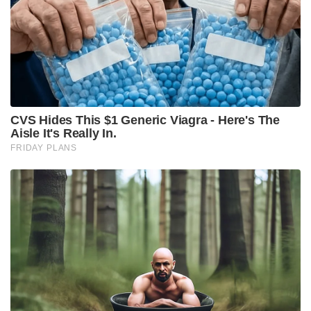
“ഇന്ത്യൻ ക്രിക്കറ്റിനെ ഒന്നാമത് എത്തിക്കുക എന്ന
ഒരൊറ്റ ലക്ഷ്യം മാത്രമാണ് എനിക്കുണ്ടായിരുന്നത്.
എന്നാൽ ബാറ്റിംഗും ക്യാപ്റ്റൻസിയും ഒന്നിച്ച്
കൊണ്ടുപോകുന്നത് ദൈനംദിന ജീവിതത്തിൽ
എത്രത്തോളം ഭാരമേറിയതാണെന്ന് ഞാൻ
തിരിച്ചറിഞ്ഞില്ല. ക്യാപ്റ്റൻസി ഒഴിയുന്ന
സമയമായപ്പോഴേക്കും ഞാൻ പൂർണ്ണമായും
മാനസികമായി തകർന്നുപോയിരുന്നു . പ്രതീക്ഷകളുടെ
ഭാരം താങ്ങാൻ കഴിയാത്തവിധം കഠിനമായിരുന്നു ആ
കാലഘട്ടം,” കോഹ്‌ലി പറഞ്ഞു.
ടീമിനുള്ളിൽ സുരക്ഷിതമായ ഒരു അന്തരീക്ഷം
ഒരുക്കാൻ മുൻ കോച്ച് രവി ശാസ്ത്രിയും
മാനേജ്‌മെന്റും വലിയ പിന്തുണയാണ് നൽകിയതെന്ന്
കോഹ്‌ലി പറഞ്ഞു. എന്നാൽ ഫോം നഷ്ടപ്പെട്ടതോടെ
രണ്ട് വലിയ ഉത്തരവാദിത്തങ്ങളും ഒന്നിച്ച്
ചുമലിലേറ്റുന്നത് കഠിനമായി മാറി. നായകസ്ഥാനം
ഒഴിഞ്ഞ ശേഷമുള്ള മോശം സമയങ്ങളിൽ തന്നെ