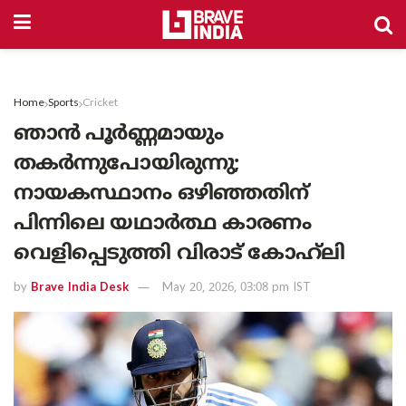
Home
Sports
Cricket
ഞാൻ പൂർണ്ണമായും
തകർന്നുപോയിരുന്നു;
നായകസ്ഥാനം ഒഴിഞ്ഞതിന്
പിന്നിലെ യഥാർത്ഥ കാരണം
വെളിപ്പെടുത്തി വിരാട് കോഹ്‌ലി
by
Brave India Desk
May 20, 2026, 03:08 pm IST