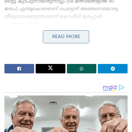
ടെസ്റ്റ് ക്യാപ്റ്റനായിരുന്നിട്ടും (68 മത്സരങ്ങളിൽ 40
ജയം) എന്തുകൊണ്ടാണ് പെട്ടെന്ന് അങ്ങനെയൊരു
തീരുമാനമെടുത്തതെന്ന് കോഹ്‌ലി ഇപ്പോൾ
വ്യക്തമാക്കുന്നു.
READ MORE
Stories you may like
കോമൺവെൽത്ത് ഗെയിംസ് പതാക ഏറ്റുവാങ്ങി
ഗുജറാത്ത് മുഖ്യമന്ത്രി; 2030ൽ അഹമ്മദാബാദ്
വേദിയാകും
ഗ്ലാസ്‌ഗോയിൽ ഇന്ത്യൻ ബോക്സിങ് കരുത്ത്:
പ്രിയക്കും സാക്ഷിക്കും അരുന്ധതിക്കും സ്വർണം;
ലവ്‌ലിനയ്ക്ക് വെള്ളി
ബാറ്റിംഗിലെ പ്രധാന കരുത്ത് എന്നതിനൊപ്പം ടീമിന്റെ
നായകസ്ഥാനം കൂടി ഒന്നിച്ച് കൊണ്ടുപോയത് തന്റെ
വ്യക്തിജീവിതത്തെയും മാനസികാരോഗ്യത്തെയും
എങ്ങനെ ബാധിച്ചുവെന്ന് കോഹ്‌ലി ഓർത്തെടുത്തു.