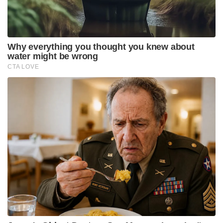
കളിയിലേക്ക് തിരികെ കൊണ്ടുവരാൻ സഹായിച്ചത്
രാഹുൽ ദ്രാവിഡും വിക്രം റാത്തോറുമാണെന്ന്
കോഹ്‌ലി വെളിപ്പെടുത്തി.
“ക്യാപ്റ്റൻസി ഒഴിഞ്ഞ ശേഷമാണ് ഞാൻ
മറ്റുള്ളവരോട് കൂടുതൽ സംസാരിച്ചു തുടങ്ങിയത്.
രാഹുൽ ഭായിയും വിക്രമും എന്നെ അത്രയധികം
പരിചരിച്ചു. അവർക്ക് വേണ്ടി കളിക്കണം, റൺസ്
നേടണം എന്ന ആഗ്രഹം എന്നിൽ വീണ്ടും നിറച്ചത്
അവരാണ്. അവർ നൽകിയ പിന്തുണയ്ക്ക്
ഹൃദയത്തിന്റെ അടിത്തട്ടിൽ നിന്ന് ഞാൻ നന്ദി
പറയുന്നു. 2023-ലെ ടെസ്റ്റ് ക്രിക്കറ്റിലെ എന്റെ മികച്ച
തിരിച്ചുവരവിന് കാരണം അവരാണ്,” കോഹ്‌ലി
കൂട്ടിച്ചേർത്തു.
Tags:
RCB
virat kohli