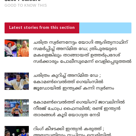
Latest stories
from this section
ചരിത്ര സ്വർണനേട്ടം യോഗി ആദിത്യനാഥിന്
സമർപ്പിച്ച് അസ്മിത ഡേ; ത്രിപുരയുടെ
മകളെങ്കിലും താങ്ങായത് ഉത്തർപ്രദേശ്
സർക്കാരും പോലീസുമെന്ന് വെളിപ്പെടുത്തൽ
ചരിത്രം കുറിച്ച് അസ്മിത ഡേ ;
കോമൺവെൽത്ത് ഗെയിംസിൽ
ജൂഡോയിൽ ഇന്ത്യക്ക് കന്നി സ്വർണം
കോമൺവെൽത്ത് ഗെയിംസ് ജാവലിനിൽ
നീരജ് ചോപ്ര ഫൈനലിൽ; രണ്ട് ഇന്ത്യൻ
താരങ്ങൾ കൂടി യോഗ്യത നേടി
റിംഗ് കീഴടക്കി ഇന്ത്യൻ കരുത്ത് ;
അരുന്ധതിയും സച്ചിനും സെമിയിൽ,