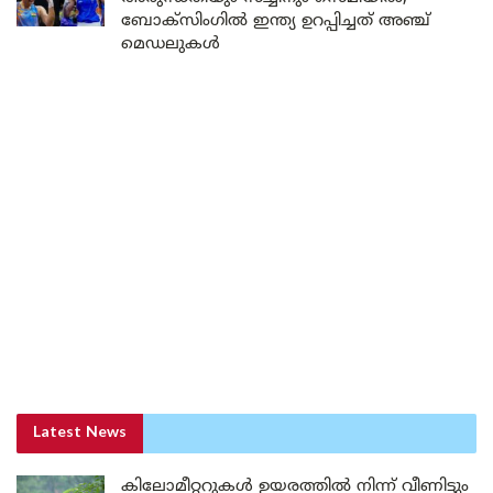
ബോക്സിംഗിൽ ഇന്ത്യ ഉറപ്പിച്ചത് അഞ്ച്
മെഡലുകൾ
Latest News
കിലോമീറ്ററുകൾ ഉയരത്തിൽ നിന്ന് വീണിട്ടും