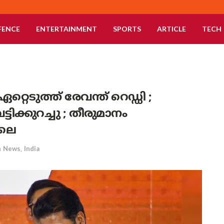
FENCE
ENTERTAINMENT
SPORTS
ARTICLE
TECH
്റെടുത്ത് രേവന്ത് റെഡ്ഡി ;
ക്കുറച്ചു ; തീരുമാനം
ാലെ
n
News
,
India