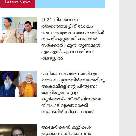
Latest News
2021 നിയമസഭാ
തിരഞ്ഞെടുപ്പിന് ശേഷം
നടന്ന അക്രമ സംഭവങ്ങളിൽ
നടപടികളുമായി ബംഗാൾ
സർക്കാർ ; മുൻ തൃണമൂൽ
എം.എൽ.എ സനത് ഡേ
അറസ്റ്റിൽ
വനിതാ സംവരണത്തിനും
മണ്ഡലപുനർനിർണയത്തിനും
അകാലിദളിന്റെ പിന്തുണ;
മോദിയുമായുള്ള
കൂടിക്കാഴ്ചയ്ക്ക് പിന്നാലെ
നിലപാട് വ്യക്തമാക്കി
സുഖ്ബീർ സിങ് ബാദൽ
അമേരിക്കൻ കുട്ടികൾ
ഉടുക്കുന്ന കിഴക്കമ്പലം