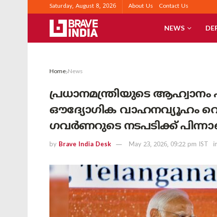
Saturday, August 8, 2026
About Us
Contact Us
NEWS
DE
Home
News
പ്രധാനമന്ത്രിയുടെ ആഹ്വാനം ഏറ
ഔദ്യോഗിക വാഹനവ്യൂഹം വെട്ടി
ഗവർണറുടെ നടപടിക്ക് പിന്ന
by
Brave India Desk
May 23, 2026, 09:22 pm IST
i