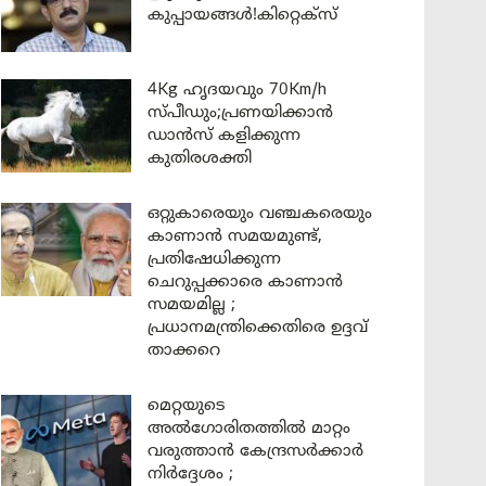
കുപ്പായങ്ങൾ!കിറ്റെക്സ്
4Kg ഹൃദയവും 70Km/h
സ്പീഡും;പ്രണയിക്കാൻ
ഡാൻസ് കളിക്കുന്ന
കുതിരശക്തി
ഒറ്റുകാരെയും വഞ്ചകരെയും
കാണാൻ സമയമുണ്ട്,
പ്രതിഷേധിക്കുന്ന
ചെറുപ്പക്കാരെ കാണാൻ
സമയമില്ല ;
പ്രധാനമന്ത്രിക്കെതിരെ ഉദ്ദവ്
താക്കറെ
മെറ്റയുടെ
അൽഗോരിതത്തിൽ മാറ്റം
വരുത്താൻ കേന്ദ്രസർക്കാർ
നിർദ്ദേശം ;