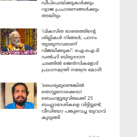
ഡീപ്‌ഫെയ്ക്കുകൾക്കും
വ്യാജ പ്രചാരണങ്ങൾക്കും
തടയിടും
‘വികസിത ഭാരതത്തിന്റെ
ശില്പികൾ നിങ്ങൾ; പഠനം
തുടരുന്നവരാണ്
വിജയിക്കുക!’: ഐ.ഐ.ടി
ഡൽഹി ബിരുദദാന
ചടങ്ങിൽ ജെൻസികളോട്
പ്രധാനമന്ത്രി നരേന്ദ്ര മോദി!
‘ധൈര്യമുണ്ടെങ്കിൽ
തൊട്ടുനോക്കെടാ!
ബെംഗളൂരുവിലേക്ക് 25
ബംഗ്ലാദേശികളെ വിട്ടിട്ടുണ്ട്;
വീഡിയോ പങ്കുവെച്ച യുവാവ്
കുടുങ്ങി