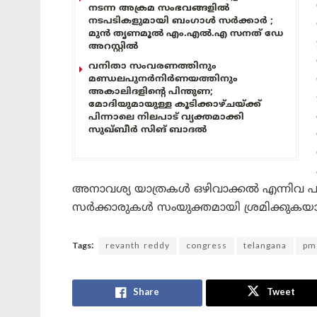
നടന്ന അക്രമ സംഭവങ്ങളിൽ
നടപടികളുമായി ബംഗാൾ സർക്കാർ ;
മുൻ തൃണമൂൽ എം.എൽ.എ സനത് ഡേ
അറസ്റ്റിൽ
വനിതാ സംവരണത്തിനും
മണ്ഡലപുനർനിർണയത്തിനും
അകാലിദളിന്റെ പിന്തുണ;
മോദിയുമായുള്ള കൂടിക്കാഴ്ചയ്ക്ക്
പിന്നാലെ നിലപാട് വ്യക്തമാക്കി
സുഖ്ബീർ സിങ് ബാദൽ
അനാവശ്യ യാത്രകൾ ഒഴിവാക്കൽ എന്നിവ പരമ
സർക്കാരുകൾ സംയുക്തമായി ശ്രമിക്കുകയ
Tags:
revanth reddy
congress
telangana
pm
Share
Tweet