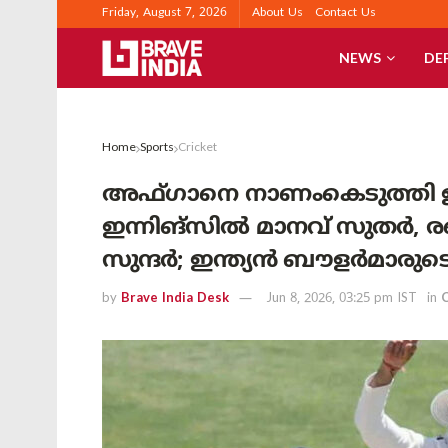
Friday, August 7, 2026
About Us
Contact Us
NEWS
DE
Home
Sports
Cricket
അഫ്ഗാനെ നാണംകെടുത്തി ഇന്ത
ഇന്നിങ്സിൽ മാനവ് സുതർ, ര
സുന്ദർ; ഇന്ത്യൻ ബൗളർമാരുടെ 
by
Brave India Desk
Jun 8, 2026, 03:25 pm IST
in
C