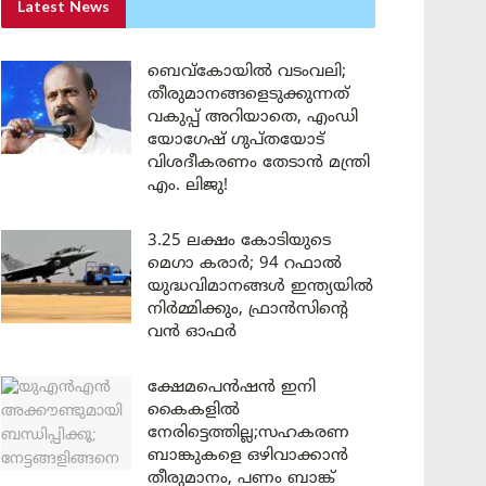
Latest News
ബെവ്കോയിൽ വടംവലി;
തീരുമാനങ്ങളെടുക്കുന്നത്
വകുപ്പ് അറിയാതെ, എംഡി
യോഗേഷ് ഗുപ്തയോട്
വിശദീകരണം തേടാൻ മന്ത്രി
എം. ലിജു!
3.25 ലക്ഷം കോടിയുടെ
മെഗാ കരാർ; 94 റഫാൽ
യുദ്ധവിമാനങ്ങൾ ഇന്ത്യയിൽ
നിർമ്മിക്കും, ഫ്രാൻസിന്റെ
വൻ ഓഫർ
ക്ഷേമപെൻഷൻ ഇനി
കൈകളിൽ
നേരിട്ടെത്തില്ല;സഹകരണ
ബാങ്കുകളെ ഒഴിവാക്കാൻ
തീരുമാനം, പണം ബാങ്ക്