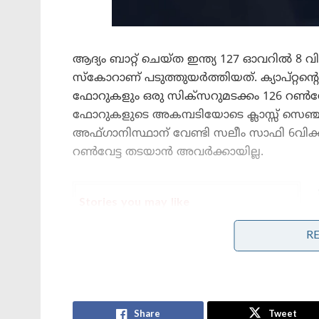
ആദ്യം ബാറ്റ് ചെയ്ത ഇന്ത്യ 127 ഓവറിൽ 8 വി
സ്കോറാണ് പടുത്തുയർത്തിയത്. ക്യാപ്റ്റന്
ഫോറുകളും ഒരു സിക്സറുമടക്കം 126 റൺസോട
ഫോറുകളുടെ അകമ്പടിയോടെ ക്ലാസ്സ് സെഞ്ച്വ
അഫ്ഗാനിസ്ഥാന് വേണ്ടി സലീം സാഫി 6വിക്കറ്
റൺവേട്ട തടയാൻ അവർക്കായില്ല.
Stories you may like
R
കോമൺവെൽത്ത് ഗെയിംസ് പതാക
ഏറ്റുവാങ്ങി ഗുജറാത്ത് മുഖ്യമന്ത്രി;
2030ൽ അഹമ്മദാബാദ് വേദിയാകും
ഗ്ലാസ്‌ഗോയിൽ ഇന്ത്യൻ ബോക്സിങ്
കരുത്ത്: പ്രിയക്കും സാക്ഷിക്കും
അരുന്ധതിക്കും സ്വർണം; ലവ്‌ലിനയ്ക്ക്
Share
Tweet