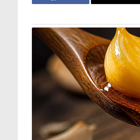
വെള്ളി
ബൗളിങ്ങാണ് അഫ്ഗാന്റെ നട്ടെല്ലൊടിച്ചത്
ഷറഫുദ്ദീൻ അഷ്‌റഫ്, മുഹമ്മദ് സലീം സാഫി 
ഒന്നാം ഇന്നിങ്സിൽ വേട്ടയാടിയത്. പ്രസീദ്ധ് 
നേടി പിന്തുണ നൽകി.
വമ്പൻ ലീഡ് വഴങ്ങി രണ്ടാമതും ബാറ്റിങ്ങിന്
ഇന്നിങ്സിലും ഇന്ത്യൻ ബൗളർമാരുടെ ആക്രമണത
35.5 ഓവറിൽ 112 റൺസിന് അഫ്ഗാന്റെ രണ്ട
റൺസെടുത്ത ഓപ്പണർ സെദിഖുള്ള അടൽ ആണ്
സ്കോറർ. ഇന്ത്യക്കായി വാഷിംഗ്‌ടൺ നാലും കുൽ
Tags:
washington sundar
INDIA VS AFGANISTAN