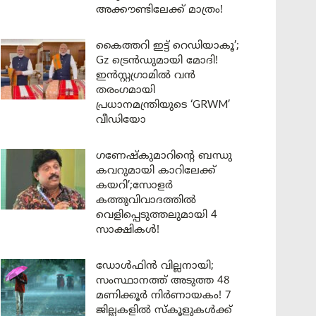
അക്കൗണ്ടിലേക്ക് മാത്രം!
കൈത്തറി ഇട്ട് റെഡിയാകൂ’;
Gz ട്രെൻഡുമായി മോദി!
ഇൻസ്റ്റഗ്രാമിൽ വൻ
തരംഗമായി
പ്രധാനമന്ത്രിയുടെ ‘GRWM’
വീഡിയോ
ഗണേഷ്കുമാറിന്റെ ബന്ധു
കവറുമായി കാറിലേക്ക്
കയറി’;സോളർ
കത്തുവിവാദത്തിൽ
വെളിപ്പെടുത്തലുമായി 4
സാക്ഷികൾ!
ഡോൾഫിൻ വില്ലനായി;
സംസ്ഥാനത്ത് അടുത്ത 48
മണിക്കൂർ നിർണായകം! 7
ജില്ലകളിൽ സ്കൂളുകൾക്ക്