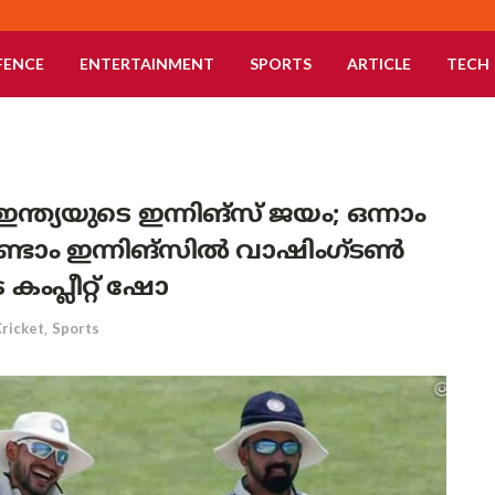
FENCE
ENTERTAINMENT
SPORTS
ARTICLE
TECH
്യയുടെ ഇന്നിങ്സ് ജയം; ഒന്നാം
ണ്ടാം ഇന്നിങ്സിൽ വാഷിംഗ്ടൺ
കംപ്ലീറ്റ് ഷോ
ricket
,
Sports