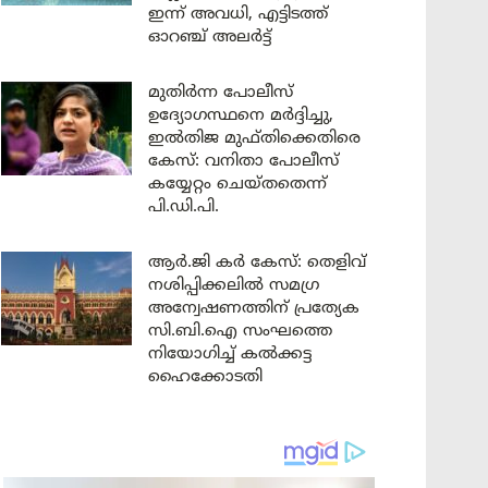
ഇന്ന് അവധി, എട്ടിടത്ത്
ഓറഞ്ച് അലർട്ട്
മുതിർന്ന പോലീസ്
ഉദ്യോഗസ്ഥനെ മർദ്ദിച്ചു,
ഇൽതിജ മുഫ്തിക്കെതിരെ
കേസ്: വനിതാ പോലീസ്
കയ്യേറ്റം ചെയ്തതെന്ന്
പി.ഡി.പി.
ആർ.ജി കർ കേസ്: തെളിവ്
നശിപ്പിക്കലിൽ സമഗ്ര
അന്വേഷണത്തിന് പ്രത്യേക
സി.ബി.ഐ സംഘത്തെ
നിയോഗിച്ച് കൽക്കട്ട
ഹൈക്കോടതി