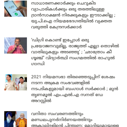
സാധാരണക്കാർക്കും ചെറുകിട
വ്യാപാരികൾക്കും ഒരു തരത്തിലുള്ള
ട്രാൻസാക്ഷൻ നിരക്കുകളും ഈടാക്കില്ല ;
യു.പി.ഐ നിയമഭേദഗതിയിൽ വ്യക്തത
വരുത്തി കേന്ദ്രസർക്കാർ
‘ഡിഗ്രി കൊണ്ട് ഇപ്പോൾ ഒരു
പ്രയോജനവുമില്ല, രാജ്യത്ത് എല്ലാ തൊഴിൽ
വാതിലുകളും അടഞ്ഞു’ ; ‘ഛാത്രോം കീ
ഗൂഞ്ച്’ വിദ്യാർത്ഥി സംഗമത്തിൽ രാഹുൽ
ഗാന്ധി
2021 നിയമസഭാ തിരഞ്ഞെടുപ്പിന് ശേഷം
നടന്ന അക്രമ സംഭവങ്ങളിൽ
നടപടികളുമായി ബംഗാൾ സർക്കാർ ; മുൻ
തൃണമൂൽ എം.എൽ.എ സനത് ഡേ
അറസ്റ്റിൽ
വനിതാ സംവരണത്തിനും
മണ്ഡലപുനർനിർണയത്തിനും
അകാലിദളിന്റെ പിന്തുണ; മോദിയുമായുള്ള