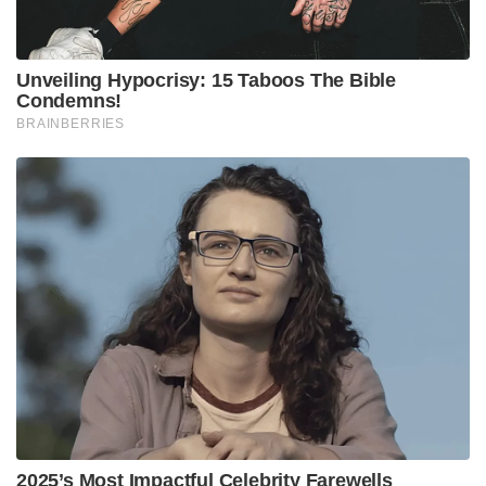
യൂണിറ്റുകൾ കയറ്റുമതിയുമാണ്.
എന്നാൽ, കമ്പനിയുടെ ഒരു വിതരണക്കാരന്റെ
നിർമ്മാണ കേന്ദ്രത്തിലുണ്ടായ തീപിടിത്തം കാരണം
ഉൽപ്പാദനത്തിൽ താൽക്കാലിക തടസ്സം നേരിട്ടതിനെ
തുടർന്ന് 13,900 യൂണിറ്റുകളുടെ ഉൽപ്പാദന
നഷ്ടമുണ്ടായതായി ഹ്യൂണ്ടായ് മോട്ടോർ ഇന്ത്യ
ലിമിറ്റഡ് എംഡിയും സിഇഒയുമായ തരുൺ ഗാർഗ്
വ്യക്തമാക്കി. ഈ വെല്ലുവിളികൾക്കിടയിലും
ഹ്യൂണ്ടായ് മികച്ച വിൽപ്പനയാണ് ജൂണിൽ നടത്തിയത്.
Tags:
tata
maruti
Car sale June
Automotive