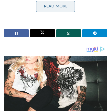
കിയ
READ MORE
ടാറ്റ മോട്ടോഴ്‌സ് കഴിഞ്ഞ വർഷത്തെ അപേക്ഷിച്ച് 69
ശതമാനം വാർഷിക വളർച്ചയോടെ 63,083 കാറുകളും
എസ്‌യുവികളും വിറ്റഴിച്ചു. ഇതിൽ 14,800 യൂണിറ്റുകൾ
ഇലക്ട്രിക് വാഹനങ്ങളാണ്. 2025 ജൂണിനെ
അപേക്ഷിച്ച് ഇവി വിൽപ്പന മൂന്നിരട്ടിയോളം വർദ്ധിച്ച്
കമ്പനിയുടെ ഏറ്റവും ഉയർന്ന പ്രതിമാസ ഇവി
വിൽപ്പനയായി ഇത് മാറി.
മഹീന്ദ്രയും ജൂണിൽ മികച്ച പ്രകടനം കാഴ്ചവച്ചു.
യൂട്ടിലിറ്റി വാഹന വിഭാഗത്തിൽ മഹീന്ദ്ര 60,393
വാഹനങ്ങൾ ആഭ്യന്തരമായി വിറ്റഴിച്ചു. ഇത് കഴിഞ്ഞ
വർഷത്തെ അപേക്ഷിച്ച് 28 ശതമാനം വാർഷിക
വളർച്ചയാണ്. ഹ്യൂണ്ടായ് മോട്ടോർ ഇന്ത്യ ജൂണിൽ
ആകെ 51,335 യൂണിറ്റുകൾ വിറ്റഴിച്ചു. ഇതിൽ 39,635
യൂണിറ്റുകൾ ആഭ്യന്തര വിൽപ്പനയും 11,700