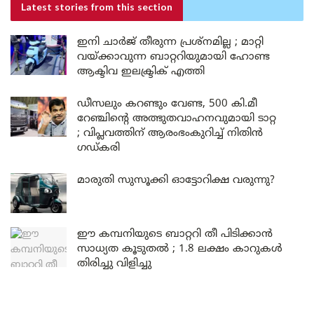
Latest stories
from this section
ഇനി ചാർജ് തീരുന്ന പ്രശ്നമില്ല ; മാറ്റി
വയ്ക്കാവുന്ന ബാറ്ററിയുമായി ഹോണ്ട
ആക്ടിവ ഇലക്ട്രിക് എത്തി
ഡീസലും കറണ്ടും വേണ്ട, 500 കി.മീ
റേഞ്ചിൻ്റെ അത്ഭുതവാഹനവുമായി ടാറ്റ
; വിപ്ലവത്തിന് ആരംഭംകുറിച്ച് നിതിൻ
ഗഡ്‍കരി
മാരുതി സുസൂക്കി ഓട്ടോറിക്ഷ വരുന്നു?
ഈ കമ്പനിയുടെ ബാറ്ററി തീ പിടിക്കാൻ
സാധ്യത കൂടുതൽ ; 1.8 ലക്ഷം കാറുകൾ
തിരിച്ചു വിളിച്ചു