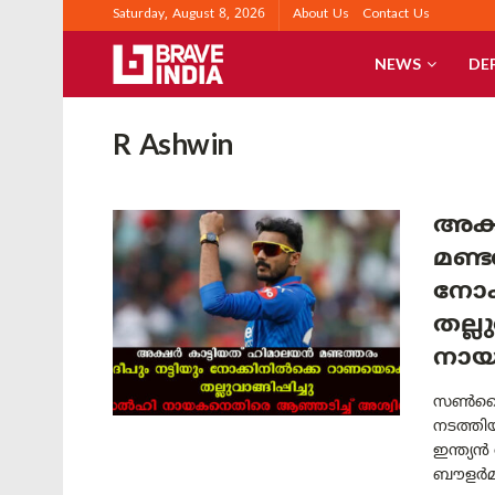
Saturday, August 8, 2026
About Us
Contact Us
NEWS
DE
R Ashwin
അക്
മണ്ട
നോക
തല്ല
നായ
സൺറൈസ
നടത്തി
ഇന്ത്യ
ബൗളർമാ