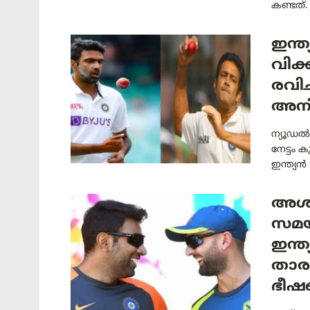
കണ്ടത്. 
ഇന്ത
വിക
രവിച
അനി
ന്യൂഡൽഹ
നേട്ടം 
ഇന്ത്യൻ
അശ്
സമയം
ഇന്ത
താര
ഭീഷ