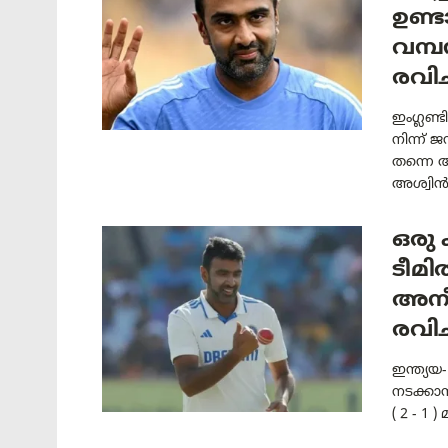
ഉണ്ട
വമ്പ
രവിച
ഇംഗ്ലണ
നിന്ന് 
തന്നെ 
അശ്വിൻ.
ഒരു
ടീമ
അനീത
രവിച
ഇന്ത്യയ-
നടക്കാ
( 2 - 1 )