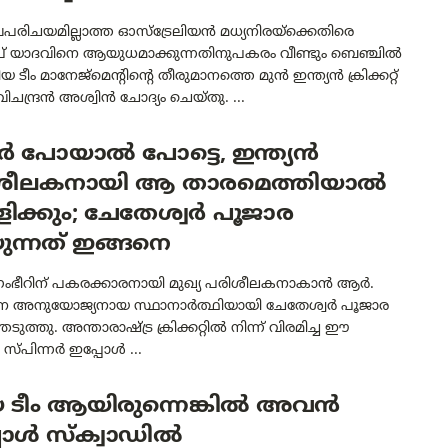
രിചയമില്ലാത്ത ഓസ്‌ട്രേലിയൻ മധ്യനിരയ്‌ക്കെതിരെ
് യാദവിനെ ആയുധമാക്കുന്നതിനുപകരം വീണ്ടും ബെഞ്ചിൽ
 ടീം മാനേജ്‌മെന്റിന്റെ തീരുമാനത്തെ മുൻ ഇന്ത്യൻ ക്രിക്കറ്റ്
ിചന്ദ്രൻ അശ്വിൻ ചോദ്യം ചെയ്തു. ...
ർ പോയാൽ പോട്ടെ, ഇന്ത്യൻ
ശീലകനായി ആ താരമെത്തിയാൽ
ക്കും; ചേതേശ്വർ പൂജാര
ുന്നത് ഇങ്ങനെ
ംഭീറിന് പകരക്കാരനായി മുഖ്യ പരിശീലകനാകാൻ ആർ.
െ അനുയോജ്യനായ സ്ഥാനാർത്ഥിയായി ചേതേശ്വർ പൂജാര
ുത്തു. അന്താരാഷ്ട്ര ക്രിക്കറ്റിൽ നിന്ന് വിരമിച്ച ഈ
 സ്പിന്നർ ഇപ്പോൾ ...
 ടീം ആയിരുന്നെങ്കിൽ അവൻ
പോൾ സ്‌ക്വാഡിൽ