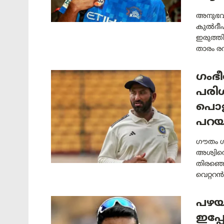
അനുഭവപ
കുൽദീപ
ഇരുത്തിയ
താരം രവ
ഗംഭീ
പരി
പൊളി
പറയ
ഗൗതം ഗ
അശ്വിന
തിരഞ്ഞെട
വെറ്ററൻ
പഴയ
ഇപ്