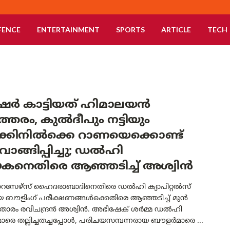
FENCE
ENTERTAINMENT
SPORTS
ARTICLE
TECH
ഷർ കാട്ടിയത് ഹിമാലയൻ
ത്തരം, കുൽദീപും നട്ടിയും
്കിനിൽക്കെ റാണയെക്കൊണ്ട്
ുവാങ്ങിപ്പിച്ചു; ഡൽഹി
കനെതിരെ ആഞ്ഞടിച്ച് അശ്വിൻ
േഴ്‌സ് ഹൈദരാബാദിനെതിരെ ഡൽഹി ക്യാപിറ്റൽസ്
യ ബൗളിംഗ് പരീക്ഷണങ്ങൾക്കെതിരെ ആഞ്ഞടിച്ച് മുൻ
ൻ താരം രവിചന്ദ്രൻ അശ്വിൻ. അഭിഷേക് ശർമ്മ ഡൽഹി
രെ തല്ലിച്ചതച്ചപ്പോൾ, പരിചയസമ്പന്നരായ ബൗളർമാരെ ...