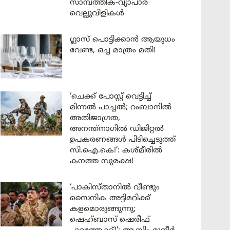
സാമ്പത്തിക-വ്യാപാര
വെല്ലുവിളികൾ
ഗ്ലാസ് പൊട്ടിക്കാൻ ആയുധം
വേണ്ട, ഒച്ച മാത്രം മതി!
‘ചെക്ക് പോസ്റ്റ് വെട്ടിച്ച്
മിന്നൽ പാച്ചൽ; റംബാനിൽ
അതിജാഗ്രത,
അനന്ത്നാഗിൽ ഡിജിറ്റൽ
ഉപകരണങ്ങൾ പിടിച്ചെടുത്ത്
സി.ഐ.കെ!’: കശ്മീരിൽ
കനത്ത സുരക്ഷ!
‘പാകിസ്താനിൽ വീണ്ടും
സൈനിക അട്ടിമറിക്ക്
കളമൊരുങ്ങുന്നു;
ഷെഹ്ബാസ് ഷെരീഫ്