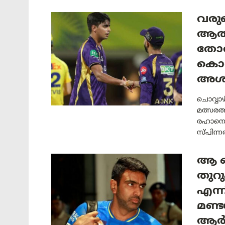
വരുൺ
ആത്മ
തോൽ
കൊൽ
അശ്
ചൊവ്വാഴ
മത്സരത്
രഹാനെയ
സ്പിന്ന
ആ ഓ
തുറുപ
എന്നി
മണ്
ആർ 