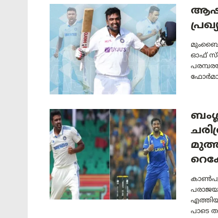
ആഷ് 
പ്രഖ
മുംബൈ: അ
ഓഫ് സ്
പരമ്പരയ
ഫോർമാറ്
ബംഗ
ചരിത
മുത്
റെക
കാൺപൂർ
പരാജയപ
എത്തിയ
പാടെ ത