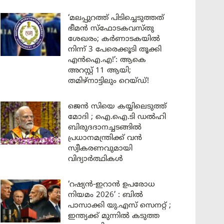
‘മലപ്പുറത്ത് പിടിച്ചെടുത്തത്
ഭീമൻ സ്ഫോടകവസ്തു
ശേഖരം; കർണാടകയിൽ
നിന്ന് 3 പേരെക്കൂടി തൂക്കി
എൻഐ.എ!’: ആകെ
അറസ്റ്റ് 11 ആയി;
തമിഴ്‌നാട്ടിലും റെയ്ഡ്!
ജെൻ സിയെ കയ്യിലെടുത്ത്
മോദി ; ഐ.ഐ.ടി ഡൽഹി
ബിരുദദാനച്ചടങ്ങിൽ
പ്രധാനമന്ത്രിക്ക് വൻ
സ്വീകരണവുമായി
വിദ്യാർത്ഥികൾ
‘റഷ്യൻ-ഇറാൻ ഉപരോധ
നിയമം 2026’ : ബിൽ
പാസാക്കി യു.എസ് സെനറ്റ് ;
ഇന്ത്യക്ക് മുന്നിൽ കടുത്ത