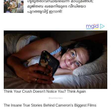
ഗുരുതരാവസ്ഥയിലെന്ന് മാധ്യമങ്ങൾ;
മുജ്തബ ഖമേനിയുടെ വീഡിയോ
പുറത്തുവിട്ട് ഇറാൻ!