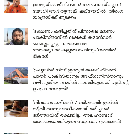
ഇന്ത്യയിൽ ജീവിക്കാൻ അർഹതയില്ലെന്ന്
യോഗി ആദിത്യനാഥ്: ലഖ്‌നൗവിൽ തിരംഗ
യാത്രയ്ക്ക് തുടക്കം
‘ഭക്ഷണം കഴിച്ചതിന് പിന്നാലെ മരണം;
പാകിസ്താനിൽ ലഷ്കർ കമാൻഡർ
കൊല്ലപ്പെട്ടു!’: അജ്ഞാത
തോക്കുധാരികളുടെ പേടിസ്വപ്നത്തിൽ
ഭീകരർ
‘റഷ്യയിൽ നിന്ന് ഇന്ത്യയിലേക്ക് തീവണ്ടി
പാത!; പാകിസ്താനും അഫ്ഗാനിസ്താനും
വഴി പുതിയ റെയിൽ പദ്ധതിയുമായി പുടിന്റെ
ഉപപ്രധാനമന്ത്രി!
‘വിവാഹം കഴിഞ്ഞ് 7 വർഷത്തിനുള്ളിൽ
സ്ത്രീ അസ്വാഭാവികമായി മരിച്ചാൽ
ഭർത്താവിന് രക്ഷയില്ല; അലഹാബാദ്
ഹൈക്കോടതിയുടെ സുപ്രധാന ഉത്തരവ്!