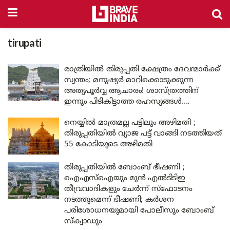
tirupati
രാത്രിയിൽ തിരുപ്പതി ക്ഷേത്രം ദേവന്മാർക്ക്
സ്വന്തം; മനുഷ്യർ മാറിക്കൊടുക്കുന്ന
അത്യപൂർവ്വ ആചാരം! ശാസ്ത്രത്തിന്
ഇന്നും പിടികിട്ടാത്ത രഹസ്യങ്ങൾ….
നെയ്യിൽ മാത്രമല്ല പട്ടിലും അഴിമതി ;
തിരുപ്പതിയിൽ വ്യാജ പട്ട് വാങ്ങി നടത്തിയത്
55 കോടിയുടെ അഴിമതി
തിരുപ്പതിയിൽ ബോംബ് ഭീഷണി ;
ഐഎസ്‌ഐയും മുൻ എൽടിടിഇ
തീവ്രവാദികളും ചേർന്ന് സ്ഫോടനം
നടത്തുമെന്ന് ഭീഷണി; കർശന
പരിശോധനയുമായി പോലീസും ബോംബ്
സ്ക്വാഡും