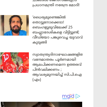
ചടങ്ങിൽ ജെൻസികളോട്
പ്രധാനമന്ത്രി നരേന്ദ്ര മോദി!
‘ധൈര്യമുണ്ടെങ്കിൽ
തൊട്ടുനോക്കെടാ!
ബെംഗളൂരുവിലേക്ക് 25
ബംഗ്ലാദേശികളെ വിട്ടിട്ടുണ്ട്;
വീഡിയോ പങ്കുവെച്ച യുവാവ്
കുടുങ്ങി
സ്വാതന്ത്ര്യദിനാഘോഷങ്ങളിൽ
വന്ദേമാതരം പൂർണമായി
ആലപിക്കണമെന്ന ഉത്തരവ്
പിൻവലിക്കണം ;
ആവശ്യമുന്നയിച്ച് സി.പി.ഐ
(എം)