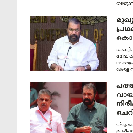
തടയുന്ന
മുഖ്
പ്രഥ
കൊച
കൊച്ച
ഒളിമ്പ
നടത്തുമെ
കേരള സ
പത്ത
വായി
നിര
ചെറി
തിരുവന
ഉപരിപഠ