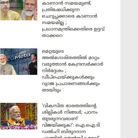
കാണാൻ സമയമുണ്ട്,
പ്രതിഷേധിക്കുന്ന
ചെറുപ്പക്കാരെ കാണാൻ
സമയമില്ല ;
പ്രധാനമന്ത്രിക്കെതിരെ ഉദ്ദവ്
താക്കറെ
മെറ്റയുടെ
അൽഗോരിതത്തിൽ മാറ്റം
വരുത്താൻ കേന്ദ്രസർക്കാർ
നിർദ്ദേശം ;
ഡീപ്‌ഫെയ്ക്കുകൾക്കും
വ്യാജ പ്രചാരണങ്ങൾക്കും
തടയിടും
‘വികസിത ഭാരതത്തിന്റെ
ശില്പികൾ നിങ്ങൾ; പഠനം
തുടരുന്നവരാണ്
വിജയിക്കുക!’: ഐ.ഐ.ടി
ഡൽഹി ബിരുദദാന