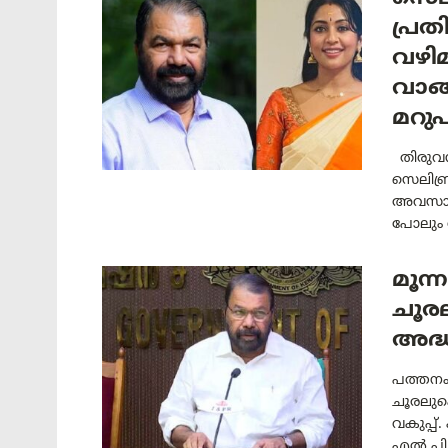
പ്രത
വഴിമ
വാങ്
മറു
തിരുവന
സെലിബ്ര
അവസാനിപ
പോലും 
മൂന്
ചൂരല
അദ്
പത്തനംത
ചൂരലുകൊ
വകുപ്പ്
എൽ.പി 