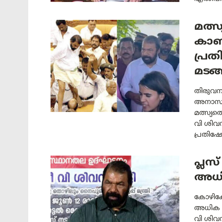
മത്
കാണി
പ്ര
മടങ്
തിരുവന
അനാസ്ഥയ
മത്സ്യത
വി ശിവൻ
പ്രതിഷേ
പ്ലസ
അധിക
കോഴിക്ക
അധിക ബാച
വി ശിവൻക