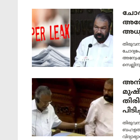
ചാേദ
അന്
അധ്യ
തിരുവനന
ചോദ്യപ
അന്വേഷി
സെല്ലിന
അനി
മുഷ്
തിരി
പിടിച്
തിരുവന
ബഹളത്ത
വിദ്യാഭ