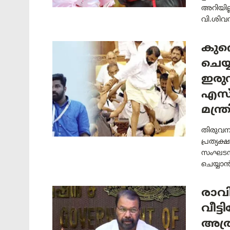
അറിയില്
വി.ശിവൻക
കുറ
ചെയ്
ഇരുന
എസ്
മന്ത്
തിരുവനന
പ്രത്യക
സംഘടന 
ചെയ്യാൻ
രാവി
വീട്
അത്ര