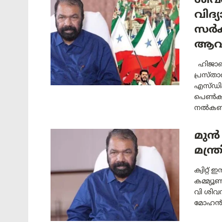
ശിവൻ
വിദ്
സർക
ആവശ
ഹിജാബുമ
പ്രസ്ത
എസ്ഡിപ
പെൺകുട
നൽകണമെ
മുൻ 
മന്ത്
ക്വിറ്റ്
കമ്മ്യൂണ
വി ശിവ
മോഹൻല