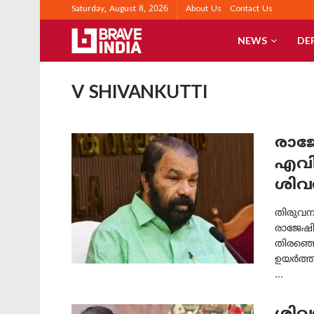
Saturday, August 8, 2026
About Us
Contact Us
NEWS
DE
V SHIVANKUTTI
രാജ
എവിട
ശിവൻ
തിരുവന
രാജേഷിന
തിരഞ്ഞെ
ഉയർത്തി
...