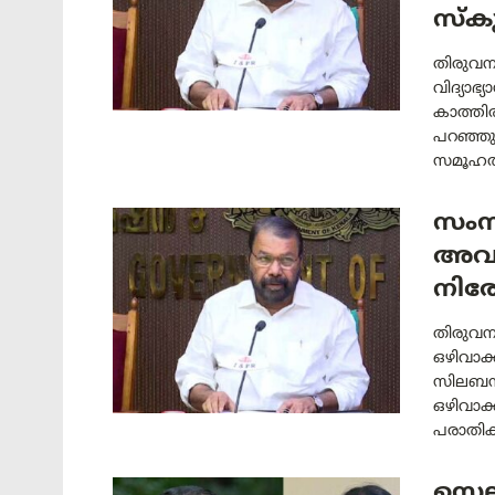
സ്‌ക
തിരുവന
വിദ്യാഭ
കാത്തി
പറഞ്ഞു.
സമൂഹത്
സംസ
അവധ
നിരോ
തിരുവന
ഒഴിവാക്
സിലബസി
ഒഴിവാക
പരാതിക
സെലി