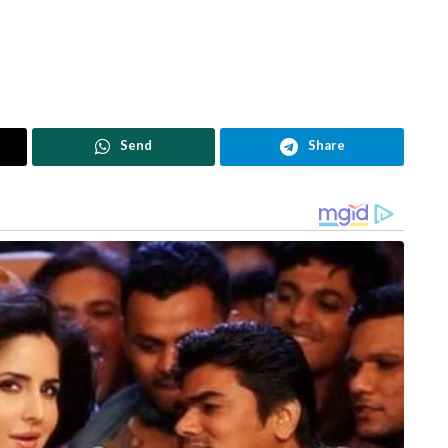
Send
Share