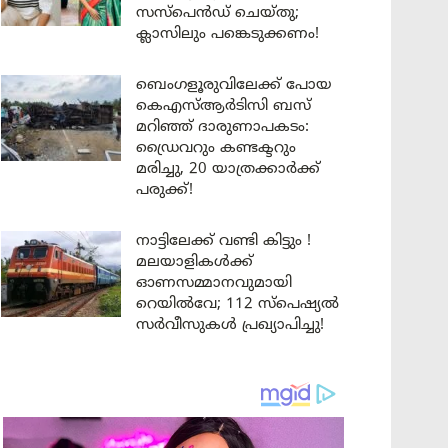
സസ്പെൻഡ് ചെയ്തു;
ക്ലാസിലും പങ്കെടുക്കണം!
ബെംഗളൂരുവിലേക്ക് പോയ
കെഎസ്ആർടിസി ബസ്
മറിഞ്ഞ് ദാരുണാപകടം:
ഡ്രൈവറും കണ്ടക്ടറും
മരിച്ചു, 20 യാത്രക്കാർക്ക്
പരുക്ക്!
നാട്ടിലേക്ക് വണ്ടി കിട്ടും !
മലയാളികൾക്ക്
ഓണസമ്മാനവുമായി
റെയിൽവേ; 112 സ്പെഷ്യൽ
സർവീസുകൾ പ്രഖ്യാപിച്ചു!