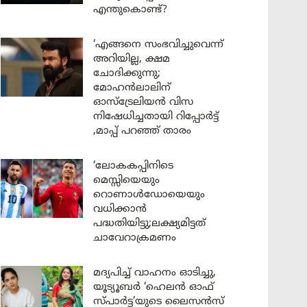
എന്തുകൊണ്ട്?
‘എങ്ങനെ സംഭവിച്ചുവെന്ന്
അറിയില്ല, ക്ഷമ
ചോദിക്കുന്നു;
മോഹൻലാലിന്
ഓസ്ട്രേലിയൻ വിസ
നിഷേധിച്ചതായി റിപ്പോർട്ട്
,മാപ്പ് പറഞ്ഞ് താരം
‘ലോകകപ്പിനിടെ
മെസ്സിയെയും
റൊണാൾഡോയെയും
വധിക്കാൻ
പദ്ധതിയിട്ടു;ലക്ഷ്യമിട്ടത്
ചാവേറാക്രമണം
മദ്യപിച്ച് വാഹനം ഓടിച്ചു,
യൂട്യൂബർ ‘ഹെലൻ ഓഫ്
സ്പാർട്ട’യുടെ ലൈസൻസ്