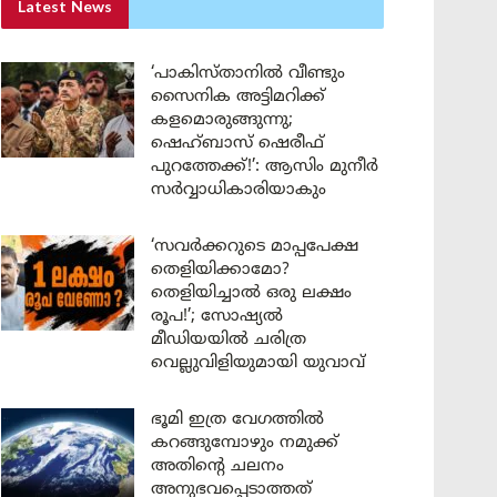
Latest News
‘പാകിസ്താനിൽ വീണ്ടും
സൈനിക അട്ടിമറിക്ക്
കളമൊരുങ്ങുന്നു;
ഷെഹ്ബാസ് ഷെരീഫ്
പുറത്തേക്ക്!’: ആസിം മുനീർ
സർവ്വാധികാരിയാകും
‘സവർക്കറുടെ മാപ്പപേക്ഷ
തെളിയിക്കാമോ?
തെളിയിച്ചാൽ ഒരു ലക്ഷം
രൂപ!’; സോഷ്യൽ
മീഡിയയിൽ ചരിത്ര
വെല്ലുവിളിയുമായി യുവാവ്
ഭൂമി ഇത്ര വേഗത്തിൽ
കറങ്ങുമ്പോഴും നമുക്ക്
അതിന്റെ ചലനം
അനുഭവപ്പെടാത്തത്