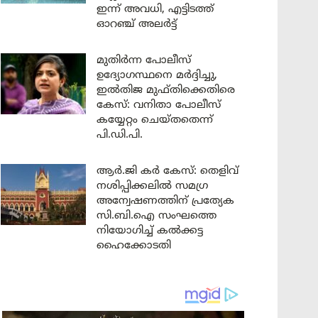
ഇന്ന് അവധി, എട്ടിടത്ത്
ഓറഞ്ച് അലർട്ട്
മുതിർന്ന പോലീസ്
ഉദ്യോഗസ്ഥനെ മർദ്ദിച്ചു,
ഇൽതിജ മുഫ്തിക്കെതിരെ
കേസ്: വനിതാ പോലീസ്
കയ്യേറ്റം ചെയ്തതെന്ന്
പി.ഡി.പി.
ആർ.ജി കർ കേസ്: തെളിവ്
നശിപ്പിക്കലിൽ സമഗ്ര
അന്വേഷണത്തിന് പ്രത്യേക
സി.ബി.ഐ സംഘത്തെ
നിയോഗിച്ച് കൽക്കട്ട
ഹൈക്കോടതി