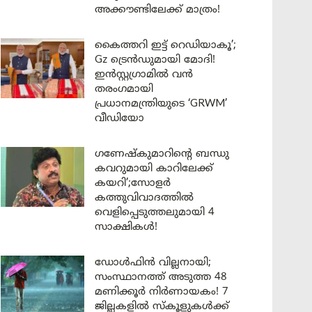
അക്കൗണ്ടിലേക്ക് മാത്രം!
കൈത്തറി ഇട്ട് റെഡിയാകൂ’;
Gz ട്രെൻഡുമായി മോദി!
ഇൻസ്റ്റഗ്രാമിൽ വൻ
തരംഗമായി
പ്രധാനമന്ത്രിയുടെ ‘GRWM’
വീഡിയോ
ഗണേഷ്കുമാറിന്റെ ബന്ധു
കവറുമായി കാറിലേക്ക്
കയറി’;സോളർ
കത്തുവിവാദത്തിൽ
വെളിപ്പെടുത്തലുമായി 4
സാക്ഷികൾ!
ഡോൾഫിൻ വില്ലനായി;
സംസ്ഥാനത്ത് അടുത്ത 48
മണിക്കൂർ നിർണായകം! 7
ജില്ലകളിൽ സ്കൂളുകൾക്ക്