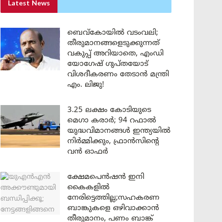
Latest News
ബെവ്കോയിൽ വടംവലി;
തീരുമാനങ്ങളെടുക്കുന്നത്
വകുപ്പ് അറിയാതെ, എംഡി
യോഗേഷ് ഗുപ്തയോട്
വിശദീകരണം തേടാൻ മന്ത്രി
എം. ലിജു!
3.25 ലക്ഷം കോടിയുടെ
മെഗാ കരാർ; 94 റഫാൽ
യുദ്ധവിമാനങ്ങൾ ഇന്ത്യയിൽ
നിർമ്മിക്കും, ഫ്രാൻസിന്റെ
വൻ ഓഫർ
ക്ഷേമപെൻഷൻ ഇനി
കൈകളിൽ
നേരിട്ടെത്തില്ല;സഹകരണ
ബാങ്കുകളെ ഒഴിവാക്കാൻ
തീരുമാനം, പണം ബാങ്ക്