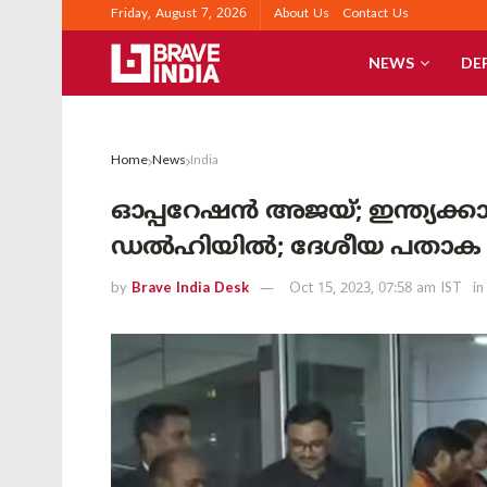
Friday, August 7, 2026
About Us
Contact Us
NEWS
DE
Home
News
India
ഓപ്പറേഷൻ അജയ്; ഇന്ത്യക്കാ
ഡൽഹിയിൽ; ദേശീയ പതാക നൽകി 
by
Brave India Desk
Oct 15, 2023, 07:58 am IST
in