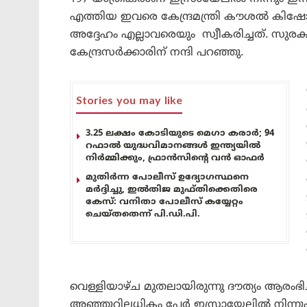
എത്തിയ ഇവരെ കേന്ദ്രമന്ത്രി കൗശൽ കിഷ
അദ്ദേഹം എല്ലാവരെയും സ്വീകരിച്ചത്. സു
കേന്ദ്രസർക്കാരിന് നന്ദി പറഞ്ഞു.
Stories you may like
3.25 ലക്ഷം കോടിയുടെ മെഗാ കരാർ; 94
റഫാൽ യുദ്ധവിമാനങ്ങൾ ഇന്ത്യയിൽ
നിർമ്മിക്കും, ഫ്രാൻസിന്റെ വൻ ഓഫർ
മുതിർന്ന പോലീസ് ഉദ്യോഗസ്ഥനെ
മർദ്ദിച്ചു, ഇൽതിജ മുഫ്തിക്കെതിരെ
കേസ്: വനിതാ പോലീസ് കയ്യേറ്റം
ചെയ്തതെന്ന് പി.ഡി.പി.
വെള്ളിയാഴ്ച മുതലായിരുന്നു ദൗത്യം ആരംഭി
അഞ്ഞുറിലധികം പേർ ഇസ്രായേലിൽ നിന്നും ര