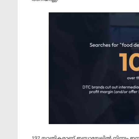
197 യാത്രികരാണ് ഇസ്രായേലിൽ നിന്നും ഇ