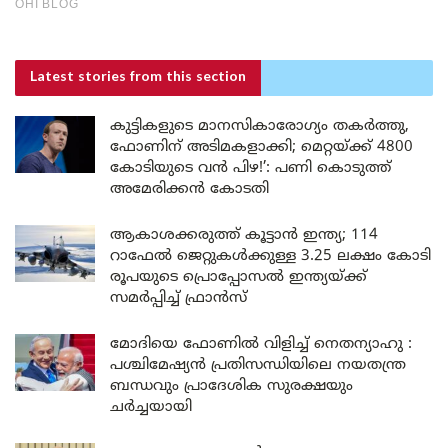
Latest stories
from this section
കുട്ടികളുടെ മാനസികാരോഗ്യം തകർത്തു,
ഫോണിന് അടിമകളാക്കി; മെറ്റയ്ക്ക് 4800
കോടിയുടെ വൻ പിഴ!’: പണി കൊടുത്ത്
അമേരിക്കൻ കോടതി
ആകാശക്കരുത്ത് കൂട്ടാൻ ഇന്ത്യ; 114
റാഫേൽ ജെറ്റുകൾക്കുള്ള 3.25 ലക്ഷം കോടി
രൂപയുടെ പ്രൊപ്പോസൽ ഇന്ത്യയ്ക്ക്
സമർപ്പിച്ച് ഫ്രാൻസ്
മോദിയെ ഫോണിൽ വിളിച്ച് നെതന്യാഹു :
പശ്ചിമേഷ്യൻ പ്രതിസന്ധിയിലെ നയതന്ത്ര
ബന്ധവും പ്രാദേശിക സുരക്ഷയും
ചർച്ചയായി