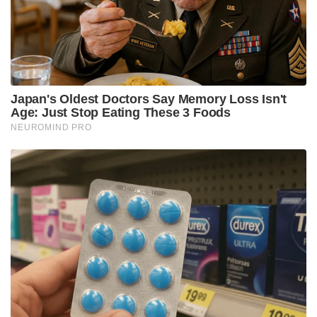
സുരക്ഷ മെച്ചപ്പെടുത്തുന്നതിനായി പ്രവർത്തിക്കുന്ന
ചാരിറ്റി സംഘടനയായ കമ്മ്യൂണിറ്റി സെക്യൂരിറ്റി
ട്രസ്റ്റിന് 3 മില്യൺ പൗണ്ട് അധിക ധനസഹായം
പ്രഖ്യാപിച്ചു. ജൂതരുടെ സുരക്ഷ
ഉറപ്പുവരുത്തന്നതിനായാണ് പ്രധാനമന്ത്രി അധിക
ധനസഹായം പ്രഖ്യാപിച്ചത്.
Tags:
isreal uk
isreal palastene
rishi sunak yahuda community