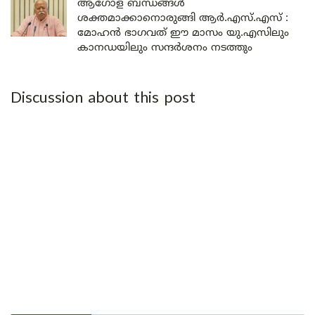
ആഗോള ബന്ധങ്ങൾ
ശക്തമാക്കാനൊരുങ്ങി ആർ.എസ്.എസ് :
മോഹൻ ഭാഗവത് ഈ മാസം യു.എസിലും
കാനഡയിലും സന്ദർശനം നടത്തും
Discussion about this post