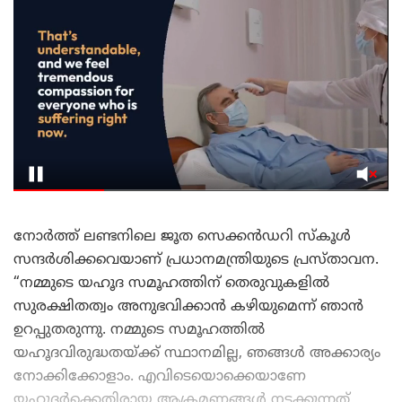
നോർത്ത് ലണ്ടനിലെ ജൂത സെക്കൻഡറി സ്‌കൂൾ
സന്ദർശിക്കവെയാണ് പ്രധാനമന്ത്രിയുടെ പ്രസ്താവന.
“നമ്മുടെ യഹൂദ സമൂഹത്തിന് തെരുവുകളിൽ
സുരക്ഷിതത്വം അനുഭവിക്കാൻ കഴിയുമെന്ന് ഞാൻ
ഉറപ്പുതരുന്നു. നമ്മുടെ സമൂഹത്തിൽ
യഹൂദവിരുദ്ധതയ്‌ക്ക് സ്ഥാനമില്ല, ഞങ്ങൾ അക്കാര്യം
നോക്കിക്കോളാം. എവിടെയൊക്കെയാണേ
യഹൂദർക്കെതിരായ ആക്രമണങ്ങൾ നടക്കുന്നത്,