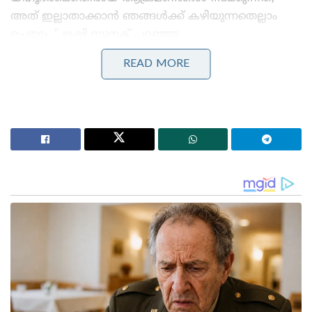
അത് ഇല്ലാതാക്കാൻ ഞങ്ങൾക്ക് കഴിയുന്നതെല്ലാം
ചെയ്യും.,” ഋഷി സുനക് പറഞ്ഞു.
READ MORE
Stories you may like
ജപ്പാന്റെ എഫ്-2 പോർവിമാനങ്ങൾ ആദ്യമായി
ഇന്ത്യയിലേക്ക് ; ഇന്തോ-പസഫിക്കിൽ പ്രതിരോധ
സഹകരണം ശക്തമാക്കാൻ തീരുമാനം
‘സൗദിയെ വളഞ്ഞ് ആക്രമിക്കാൻ ഇറാന്റെ
നീക്കം,മിസൈൽ മഴയ്ക്ക് സാധ്യത!’: രഹസ്യാന്വേഷണ
മുന്നറിയിപ്പുമായി റിയാദ്
യുകെ സർക്കാർ ഹമാസിനെ തീവ്രവാദ
സംഘടനയായി പ്രഖ്യാപിച്ചിരുന്നു. ഹമാസിനെ
പിന്തുണയ്ക്കുന്നത് നിയമവിരുദ്ധമാണെന്നും 14 വർഷം
വരെ തടവ് ശിക്ഷ ലഭിക്കാവുന്നതാണെന്നും
പ്രധാനമന്ത്രി ആവർത്തിച്ചു. ജൂത സമൂഹത്തിന്റെ