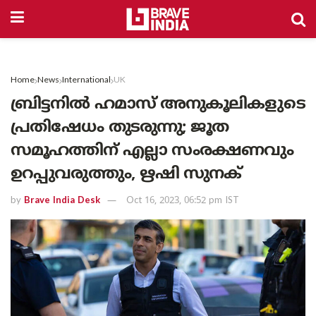
Home
News
International
UK
ബ്രിട്ടനിൽ ഹമാസ് അനുകൂലികളുടെ
പ്രതിഷേധം തുടരുന്നു; ജൂത
സമൂഹത്തിന് എല്ലാ സംരക്ഷണവും
ഉറപ്പുവരുത്തും, ഋഷി സുനക്
by
Brave India Desk
Oct 16, 2023, 06:52 pm IST