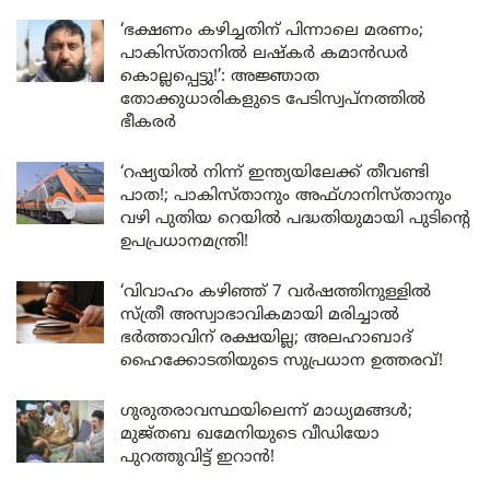
‘ഭക്ഷണം കഴിച്ചതിന് പിന്നാലെ മരണം;
പാകിസ്താനിൽ ലഷ്കർ കമാൻഡർ
കൊല്ലപ്പെട്ടു!’: അജ്ഞാത
തോക്കുധാരികളുടെ പേടിസ്വപ്നത്തിൽ
ഭീകരർ
‘റഷ്യയിൽ നിന്ന് ഇന്ത്യയിലേക്ക് തീവണ്ടി
പാത!; പാകിസ്താനും അഫ്ഗാനിസ്താനും
വഴി പുതിയ റെയിൽ പദ്ധതിയുമായി പുടിന്റെ
ഉപപ്രധാനമന്ത്രി!
‘വിവാഹം കഴിഞ്ഞ് 7 വർഷത്തിനുള്ളിൽ
സ്ത്രീ അസ്വാഭാവികമായി മരിച്ചാൽ
ഭർത്താവിന് രക്ഷയില്ല; അലഹാബാദ്
ഹൈക്കോടതിയുടെ സുപ്രധാന ഉത്തരവ്!
ഗുരുതരാവസ്ഥയിലെന്ന് മാധ്യമങ്ങൾ;
മുജ്തബ ഖമേനിയുടെ വീഡിയോ
പുറത്തുവിട്ട് ഇറാൻ!