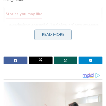
അടുത്തത്.
Stories you may like
പോലീസിനെ വെല്ലുവിളിച്ച് ഒളിവിൽ കഴിഞ്ഞ അർജുൻ
ആയങ്കി ഒടുവിൽ വലയിൽ; കണ്ണൂരിലെ
അപാർട്മെന്റിൽ നിന്ന് പൊക്കിയത് നാടകീയമായി!
READ MORE
പാർട്ടിക്ക് വേണ്ടി പ്രതികരിച്ചതിനാണ് കള്ളക്കേസിൽ
ജയിലിൽ അടയ്ക്കപ്പെട്ടത്, പിന്തുണ വേണ്ട, പിന്നിൽ
നിന്ന് കുത്തരുത്; ജയരാജനെതിരെ ആഞ്ഞടിച്ച്
അർജുൻ ആയങ്കി
പിന്നീട് പ്രണയം നടിച്ച് പീഡിപ്പിക്കുകയായിരുന്നു.
പെൺകുട്ടിയുമായി അടുപ്പം സ്ഥാപിച്ച ഇയാൾ
ഭക്ഷണം കഴിക്കാനായി ക്ഷണിച്ചിരുന്നു. ഇത്
വിശ്വസിച്ച് ഗഫൂറിനെ കാണാൻ എത്തിയ
പെൺകുട്ടിയ്ക്ക് ഇയാൾ ഭക്ഷണത്തിൽ ലഹരി
കലർത്തി നൽകുകയായിരുന്നു. ശേഷം
ലൈംഗികമായി പെൺകുട്ടിയെ ഉപയോഗിച്ചു.