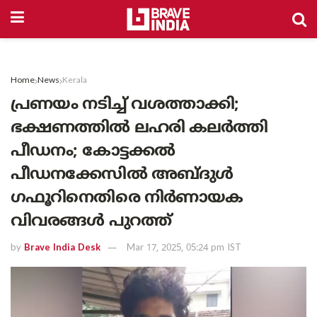
Home
News
Kerala
പ്രണയം നടിച്ച് വശത്താക്കി;
ഭക്ഷണത്തിൽ ലഹരി കലർത്തി
പീഡനം; കോട്ടക്കൽ
പീഡനക്കേസിൽ അബ്ദുൾ
ഗഫൂറിനെതിരെ നിർണായക
വിവരങ്ങൾ പുറത്ത്
by
Brave India Desk
Mar 17, 2025, 05:24 pm IST