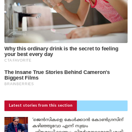
Latest stories
from this section
‘ജെൻസികളെ കേൾക്കാൻ കോൺഗ്രസിന്
കഴിഞ്ഞുവോ എന്ന് സ്വയം