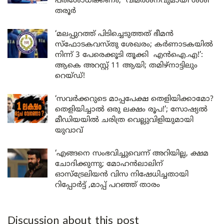
പരിശോധിക്കണം; വിമർശനവുമായി ശശി
തരൂർ
‘മലപ്പുറത്ത് പിടിച്ചെടുത്തത് ഭീമൻ
സ്ഫോടകവസ്തു ശേഖരം; കർണാടകയിൽ
നിന്ന് 3 പേരെക്കൂടി തൂക്കി എൻഐ.എ!’:
ആകെ അറസ്റ്റ് 11 ആയി; തമിഴ്‌നാട്ടിലും
റെയ്ഡ്!
‘സവർക്കറുടെ മാപ്പപേക്ഷ തെളിയിക്കാമോ?
തെളിയിച്ചാൽ ഒരു ലക്ഷം രൂപ!’; സോഷ്യൽ
മീഡിയയിൽ ചരിത്ര വെല്ലുവിളിയുമായി
യുവാവ്
‘എങ്ങനെ സംഭവിച്ചുവെന്ന് അറിയില്ല, ക്ഷമ
ചോദിക്കുന്നു; മോഹൻലാലിന്
ഓസ്ട്രേലിയൻ വിസ നിഷേധിച്ചതായി
റിപ്പോർട്ട് ,മാപ്പ് പറഞ്ഞ് താരം
Discussion about this post