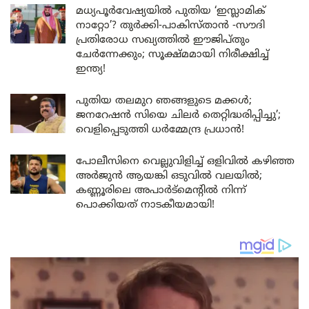
മധ്യപൂർവേഷ്യയിൽ പുതിയ ‘ഇസ്ലാമിക്
നാറ്റോ’? തുർക്കി-പാകിസ്താൻ -സൗദി
പ്രതിരോധ സഖ്യത്തിൽ ഈജിപ്തും
ചേർന്നേക്കും; സൂക്ഷ്മമായി നിരീക്ഷിച്ച്
ഇന്ത്യ!
പുതിയ തലമുറ ഞങ്ങളുടെ മക്കൾ;
ജനറേഷൻ സിയെ ചിലർ തെറ്റിദ്ധരിപ്പിച്ചു’;
വെളിപ്പെടുത്തി ധർമ്മേന്ദ്ര പ്രധാൻ!
പോലീസിനെ വെല്ലുവിളിച്ച് ഒളിവിൽ കഴിഞ്ഞ
അർജുൻ ആയങ്കി ഒടുവിൽ വലയിൽ;
കണ്ണൂരിലെ അപാർട്മെന്റിൽ നിന്ന്
പൊക്കിയത് നാടകീയമായി!