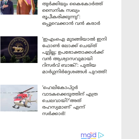
തുർക്കിയും കൈകോർത്ത്
സൈനിക സഖ്യം
രൂപീകരിക്കുന്നു!’:
ഒപ്പുവെക്കാൻ വൻ കരാർ
‘ഇഎംഐ മുടങ്ങിയാൽ ഇനി
ഫോൺ ലോക്ക് ചെയ്ത്
പൂട്ടില്ല; ഉപഭോക്താക്കൾക്ക്
വൻ ആശ്വാസവുമായി
റിസർവ് ബാങ്ക്!’: പുതിയ
മാർഗ്ഗനിർദ്ദേശങ്ങൾ പുറത്ത്!
‘ഹെലികോപ്റ്റർ
വാടകക്കെടുത്തിന് എത്ര
ചെലവായി?’അത്
രഹസ്യമാണ്’ എന്ന്
സർക്കാർ!