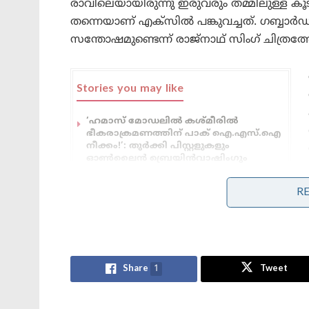
രാവിലെയായിരുന്നു ഇരുവരും തമ്മിലുള്ള കൂടി
തന്നെയാണ് എക്‌സിൽ പങ്കുവച്ചത്. ഗബ്ബാ
സന്തോഷമുണ്ടെന്ന് രാജ്‌നാഥ് സിംഗ് ചിത്രത്
Stories you may like
‘ഹമാസ് മോഡലിൽ കശ്മീരിൽ
ഭീകരാക്രമണത്തിന് പാക് ഐ.എസ്.ഐ
നീക്കം!’: തുർക്കി പിസ്റ്റളുകളും
ഓൺലൈൻ ബ്രെയിൻവാഷിംഗും
‘പ്രധാനമന്ത്രി ചിലവഴിച്ച ഓരോ 1
രൂപയ്ക്കും തിരികെ എത്തിയത് 66,000
R
രൂപയുടെ വിദേശ നിക്ഷേപം!’: നരേന്ദ്ര
മോദിയുടെ വിദേശ പര്യടനങ്ങളുടെ
കണക്ക് പുറത്ത്
Share
1
Tweet
ഗുപ്തയെന്ന ഇന്ത്യക്കാരനെ അമേരിക്ക അറസ്റ്
തമ്മിൽ ചർച്ച നടന്നതായിട്ടാണ് സൂചന.