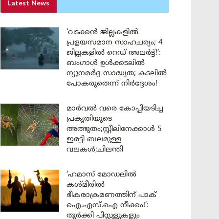
Latest News
‘വടക്കൻ ജില്ലകളിൽ
പ്രളയസമാന സാഹചര്യം; 4
ജില്ലകളിൽ റെഡ് അലർട്ട്!’:
ബംഗാൾ ഉൾക്കടലിൽ
ന്യൂനമർദ്ദ സാദ്ധ്യത; കടലിൽ
പോകരുതെന്ന് നിർദ്ദേശം!
മാർവൽ വരെ കോപ്പിയടിച്ച
പ്രകൃതിയുടെ
അത്ഭുതം;സ്റ്റീലിനേക്കാൾ 5
ഇരട്ടി ബലമുള്ള
വലകൾ;ചിലന്തി
‘ഹമാസ് മോഡലിൽ
കശ്മീരിൽ
ഭീകരാക്രമണത്തിന് പാക്
ഐ.എസ്.ഐ നീക്കം!’:
തുർക്കി പിസ്റ്റളുകളും