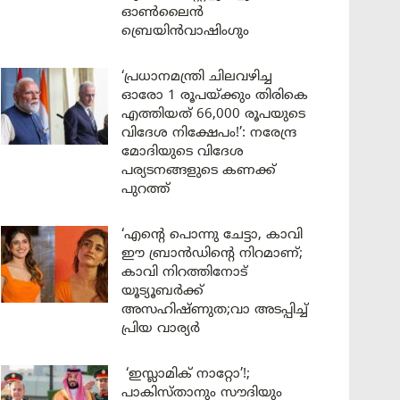
ഓൺലൈൻ
ബ്രെയിൻവാഷിംഗും
‘പ്രധാനമന്ത്രി ചിലവഴിച്ച
ഓരോ 1 രൂപയ്ക്കും തിരികെ
എത്തിയത് 66,000 രൂപയുടെ
വിദേശ നിക്ഷേപം!’: നരേന്ദ്ര
മോദിയുടെ വിദേശ
പര്യടനങ്ങളുടെ കണക്ക്
പുറത്ത്
‘എന്റെ പൊന്നു ചേട്ടാ, കാവി
ഈ ബ്രാൻഡിന്റെ നിറമാണ്;
കാവി നിറത്തിനോട്
യൂട്യൂബർക്ക്
അസഹിഷ്ണുത;വാ അടപ്പിച്ച്
പ്രിയ വാര്യർ
‘ഇസ്ലാമിക് നാറ്റോ’!;
പാകിസ്താനും സൗദിയും