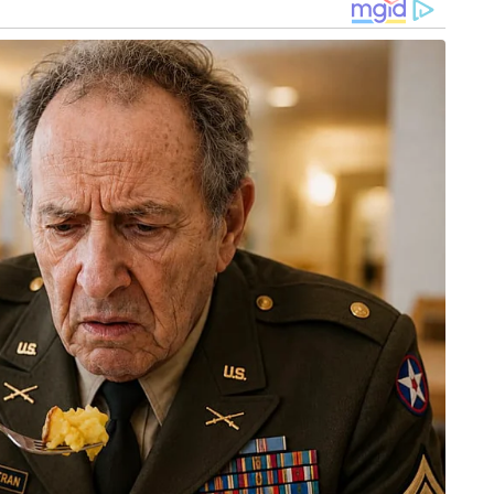
യ സുരക്ഷാ ഉപദേഷ്ടാവ് അജിത് ഡോവലുമായി
ലെയാണ് രാജ്‌നാഥ് സിംഗിനെ കണ്ടത്.
രങ്ങളുടെ കൈമാറ്റം സംബന്ധിച്ച് ആയിരുന്നു ഇരു
്തത്. കഴിഞ്ഞ മാസം അമേരിക്കയിൽ എത്തിയ
് കൂടിക്കാഴ്ച നടത്തിയിരുന്നു. ഇതിന്
തിയത്. ജർമ്മനി, ഫ്രാൻസ്, തായ്‌ലന്റ് തുടങ്ങിയ
്റെ ഭാഗമായി കൂടിയാണ് ഗബ്ബാർഡ് ഇന്ത്യയിൽ
roup