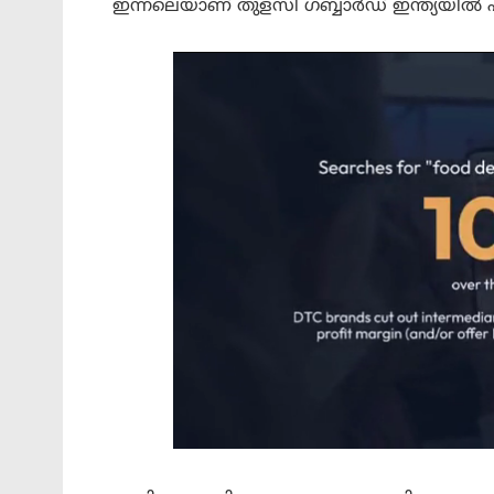
ഇന്നലെയാണ് തുളസി ഗബ്ബാർഡ് ഇന്ത്യയിൽ 