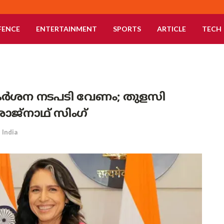
FENCE
ENTERTAINMENT
SPORTS
ARTICLE
TECH
ർശന നടപടി വേണം; തുളസി
രാജ്‌നാഥ് സിംഗ്
India