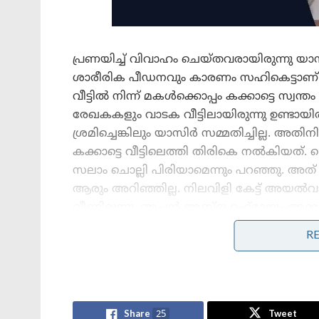
പ്രണയിച്ച് വിവാഹം ചെയ്തവരായിരുന്നു 
ശാരീരിക പീഡനവും കാരണം സഹികെട്ടാണ് ഷി
വീട്ടിൽ നിന്ന് മകൾക്കൊപ്പം കക്കാട്ടെ സ്വന്ത
രേഖകകളും വാടക വീട്ടിലായിരുന്നു ഉണ്ടായ
ശ്രമിച്ചെങ്കിലും യാസിർ സമ്മതിച്ചില്ല. അ
കക്കാട്ടെ വീട്ടിലെത്തി തിരികെ നൽകിയത്. വ
സലാം ചൊല്ലി പിരിയാമെന്നും പറഞ്ഞു. അത്
ആരും അറിഞ്ഞില്ല. നിലവിളി കേട്ട് അയൽവ
വീണിരുന്നു. അച്ഛൻ അബ്ദു റഹ്‌മാനും അമ്
നേരെയും കത്തിവീശി. കൊലപാതകം നടന്ന നേ
R
പോലീസ് കണ്ടെത്തൽ. സ്വബോധത്തോടെ കരു
കൊലചെയ്യാനെത്തിയെന്നാണ് പോലീസ് നി
Stories you may like
Share
25
Tweet