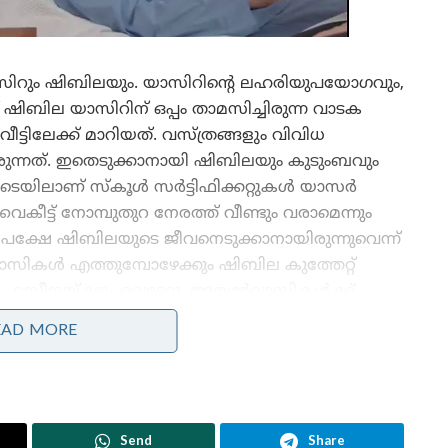
യാസിറും ഷിബിലയും. യാസിറിന്റെ ലഹരിയുപയോഗവും,
ബില യാസിറിന് ഒപ്പം താമസിച്ചിരുന്ന വാടക
ം വീട്ടിലേക്ക് മാറിയത്. വസ്ത്രങ്ങളും വിവിധ
ിരുന്നത്. ഇതെടുക്കാനായി ഷിബിലയും കുടുംബവും
തിനിടെയിലാണ് സ്‌കൂൾ സർട്ടിഫിക്കറ്റുകൾ യാസർ
ൈകീട്ട് നോമ്പുതുറ നേരത്ത് വീണ്ടും വരാമെന്നും
 പക്ഷേ ഷിബിലയുടെ ജീവനെടുക്കാനായിരുന്നുവെന്ന്
ാസികൾ എത്തുമ്പോഴേക്കും ഷിബില കുത്തേറ്റ്
മ ഹസീനയ്ക്കും വെട്ടേറ്റു. അയൽവാസികൾക്ക്
രത്ത് യാസിർ ലഹരി ഉപയോഗിച്ചിരുന്നില്ലെന്നാണ്
EAD MORE
തിക്കൂട്ടിയാണ് യാസിർ
ഗമനം.
പണം നൽകാത്തത്തിനുള്ള പ്രകോപനമാണ്
Send
Share