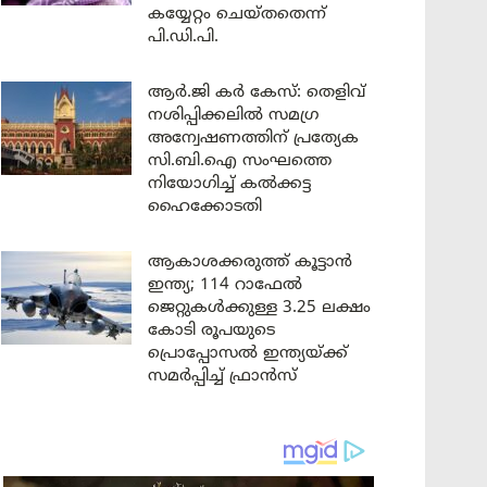
കയ്യേറ്റം ചെയ്തതെന്ന്
പി.ഡി.പി.
ആർ.ജി കർ കേസ്: തെളിവ്
നശിപ്പിക്കലിൽ സമഗ്ര
അന്വേഷണത്തിന് പ്രത്യേക
സി.ബി.ഐ സംഘത്തെ
നിയോഗിച്ച് കൽക്കട്ട
ഹൈക്കോടതി
ആകാശക്കരുത്ത് കൂട്ടാൻ
ഇന്ത്യ; 114 റാഫേൽ
ജെറ്റുകൾക്കുള്ള 3.25 ലക്ഷം
കോടി രൂപയുടെ
പ്രൊപ്പോസൽ ഇന്ത്യയ്ക്ക്
സമർപ്പിച്ച് ഫ്രാൻസ്