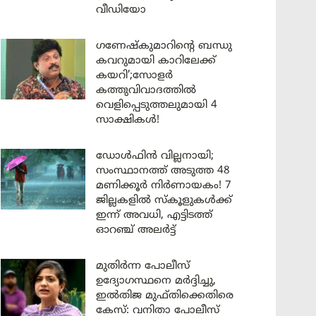
വീഡിയോ
ഗണേഷ്കുമാറിന്റെ ബന്ധു
കവറുമായി കാറിലേക്ക്
കയറി’;സോളർ
കത്തുവിവാദത്തിൽ
വെളിപ്പെടുത്തലുമായി 4
സാക്ഷികൾ!
ഡോൾഫിൻ വില്ലനായി;
സംസ്ഥാനത്ത് അടുത്ത 48
മണിക്കൂർ നിർണായകം! 7
ജില്ലകളിൽ സ്കൂളുകൾക്ക്
ഇന്ന് അവധി, എട്ടിടത്ത്
ഓറഞ്ച് അലർട്ട്
മുതിർന്ന പോലീസ്
ഉദ്യോഗസ്ഥനെ മർദ്ദിച്ചു,
ഇൽതിജ മുഫ്തിക്കെതിരെ
കേസ്: വനിതാ പോലീസ്