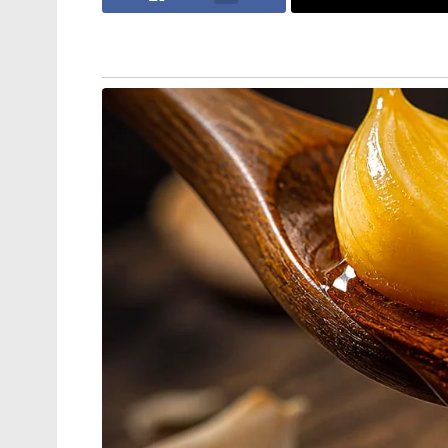
ക്ഷേമപെൻഷൻ ഇനി കൈകളിൽ
നേരിട്ടെത്തില്ല;സഹകരണ ബാങ്കുകളെ
ഒഴിവാക്കാൻ തീരുമാനം, പണം ബാങ്ക്
അക്കൗണ്ടിലേക്ക് മാത്രം!
കൈത്തറി ഇട്ട് റെഡിയാകൂ’; Gz
ട്രെൻഡുമായി മോദി! ഇൻസ്റ്റഗ്രാമിൽ
വൻ തരംഗമായി പ്രധാനമന്ത്രിയുടെ
‘GRWM’ വീഡിയോ
വിവാഹബന്ധം വേർപ്പെടുത്തി പിരിഞ്ഞിരുന്നു
Tags:
Kozhikode