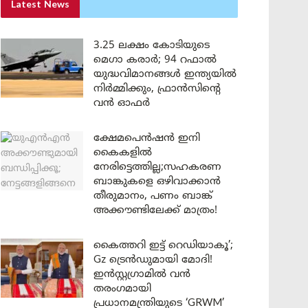
Latest News
3.25 ലക്ഷം കോടിയുടെ
മെഗാ കരാർ; 94 റഫാൽ
യുദ്ധവിമാനങ്ങൾ ഇന്ത്യയിൽ
നിർമ്മിക്കും, ഫ്രാൻസിന്റെ
വൻ ഓഫർ
ക്ഷേമപെൻഷൻ ഇനി
കൈകളിൽ
നേരിട്ടെത്തില്ല;സഹകരണ
ബാങ്കുകളെ ഒഴിവാക്കാൻ
തീരുമാനം, പണം ബാങ്ക്
അക്കൗണ്ടിലേക്ക് മാത്രം!
കൈത്തറി ഇട്ട് റെഡിയാകൂ’;
Gz ട്രെൻഡുമായി മോദി!
ഇൻസ്റ്റഗ്രാമിൽ വൻ
തരംഗമായി
പ്രധാനമന്ത്രിയുടെ ‘GRWM’