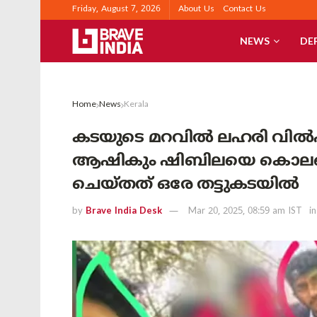
Friday, August 7, 2026
About Us
Contact Us
NEWS
DE
Home
News
Kerala
കടയുടെ മറവിൽ ലഹരി വിൽപന;
ആഷികും ഷിബിലയെ കൊലപ്പ
ചെയ്തത് ഒരേ തട്ടുകടയിൽ
by
Brave India Desk
Mar 20, 2025, 08:59 am IST
in