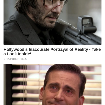
മുട്ട. ബേക്കിംഗ് മുതൽ ഓംലെറ്റ് ഉണ്ടാക്കുന്നത്
വരെയുള്ള കാര്യങ്ങളിൽ അമേരിക്കൻ ജനതയുടെ
ഒരു പ്രധാന ഭക്ഷ്യവസ്തു. മുട്ടവിലവർധന
റെസ്റ്റോറന്റുകളിലെ ഭക്ഷണത്തിന്റെ വിലയും
വർദ്ധിപ്പിച്ചിട്ടുണ്ട്. രാജ്യവ്യാപകമായി ഉണ്ടായ
പക്ഷിപ്പനിയാണ് മുട്ടയുടെയും കോഴിഇറച്ചിയുടേയും
ഉത്പാദനത്തെ താറുമാറാക്കിയത്. ട്രംപ്
അധികാരമേറ്റെടുത്ത് മാസങ്ങൾ പിന്നിടുമ്പോൾ
മുട്ടവില 59 ശതമാനമാണേ്രത വർദ്ധിച്ചത്.
സ്ഥിതി ഇവിടെ നിൽക്കില്ലെന്നും ഈ വർഷം മുട്ടയ്ക്ക്
41% വരെ വിലവർധനവിന് ഇത് കാരണമായേക്കാം
എന്നുമാണ് പ്രവചിക്കപ്പെടുന്നത്. ഒരു ഡസൻ മുട്ടക്ക്
എക്കാലത്തെയും ഉയർന്ന നിരക്കായ 8.41
ഡോളറിലെത്തിയതായി ബ്ലൂംബെർഗ് റിപ്പോർട്ട്
ചെയ്തിരുന്നു.ഇതോടെ പ്രതിസന്ധി തരണം
ചെയ്യാനായി മറ്റുരാജ്യങ്ങളുടെ സഹായം