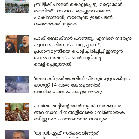
ബ്രിട്ടീഷ് പൗരൻ കൊല്ലപ്പെട്ടു, മറ്റൊരാൾ
തടവിൽ!’: സംഭവം മറച്ചുവെക്കാൻ
പാകിസ്താൻ; നയതന്ത്ര ഇടപെടൽ
ശക്തമാക്കി യുകെ
പാക് ബോക്സർ പറഞ്ഞു, എനിക്ക് നരേന്ദ്ര
എന്ന പേരിനോട് വെറുപ്പാണ്!’;
പ്രധാനമന്ത്രിയെ പൊട്ടിച്ചിരിപ്പിച്ച് ഇന്ത്യൻ
താരം നരേന്ദർ ബെർവാളിന്റെ
വെളിപ്പെടുത്തൽ!
‘ബംഗാൾ ഉൾക്കടലിൽ വീണ്ടും ന്യൂനമർദ്ദം!;
ഓഗസ്റ്റ് 14 വരെ കേരളത്തിൽ
അതിശക്തമായ കാറ്റും മഴയും
പാർലമെന്റിന്റെ മൺസൂൺ സമ്മേളനം
അവസാന ദിനങ്ങളിലേക്ക് ; നിർണായക
ബില്ലുകൾ പാസാക്കാൻ സാധ്യത
‘യു.ഡി.എഫ് സർക്കാരിന്റേത്