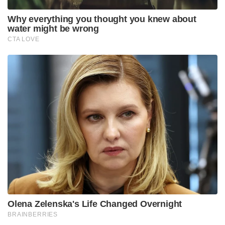
ഡെൻമാർക്കാകട്ടെ കിട്ടിയ അവസരം
മുതലാക്കാനുള്ള ശ്രമത്തിലാണ്. ഗ്രീൻലാൻഡ്
അമേരിക്കയ്ക്ക് വിൽക്കാൻ ഡെന്മാർക്ക്
വിസമ്മതിച്ചതിന് സാമ്പത്തിക ഉപരോധം
ഏർപ്പെടുത്തുമെന്ന് പ്രസിഡന്റ് ഡൊണാൾഡ് ട്രംപ്
ഭീഷണിപ്പെടുത്തിയതിന് തൊട്ടുപിന്നാലെയാണ് മുട്ട
ചോദിച്ചുകൊണ്ടുള്ള അമേരിക്കയുടെ ഈ സഹായ
അഭ്യർത്ഥന. അതുകൊണ്ട് തന്നെ കുറച്ച് ഡിമാൻഡ്
ഇട്ടതിന് ശേഷമേ മുട്ടക്കാര്യത്തിൽ ഡെൻമാർക്ക്
എന്തായാലും ഒരു തീരുമാനമെടുക്കൂ.
മുട്ടക്കാര്യത്തിൽ ട്രംപ് ഉടനടി എന്തെങ്കിലും പരിഹാരം
കണ്ടെത്തിയില്ലെങ്കിൽ ഭരണനിർവ്വഹണത്തിൽ ജനം
ട്രംപിന് മുട്ടമാർക്ക് തന്നെ നൽകുമെന്നതിൽ
സംശയമില്ല. വലിയ രാജ്യമാണ്. തോക്കുംറോക്കറ്റും
ഡോളറുമൊക്കെയുണ്ട് പക്ഷേ മുട്ടയ്ക്ക് വേണ്ടി
അലയന്നുവെന്നാണ് സോഷ്യൽമീഡിയകളിലെ