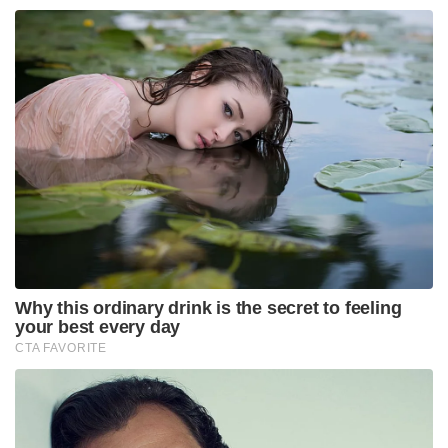
പരിഹാസം.
Tags:
america
egg