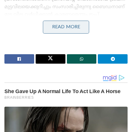
മുട്ടവിലയെക്കുറിച്ചും സംസാരിച്ചിരുന്നു ബൈഡനാണ്
മുട്ട വില വർധിക്കാൻ കാരണമെന്നും ട്രംപ്
കുറ്റപ്പെടുത്തിയിരുന്നു.
READ MORE
Stories you may like
നുഴഞ്ഞുകയറ്റക്കാരനെ ബിഎസ്എഫ് പിടികൂടിയതിന്
പ്രതികാരം; ഇന്ത്യൻ കർഷകനെ അതിർത്തി കടന്ന്
തട്ടിയെടുത്ത് ബംഗ്ലാദേശികൾ
‘ഞാൻ ഇസ്രായേലിന്റെ പ്രധാനമന്ത്രി
ആയിരിക്കുന്നിടത്തോളം കാലം പലസ്തീൻ രാഷ്ട്രം
ഉണ്ടാകില്ല’ ; ട്രംപിന്റെ ഗാസ സമാധാന പദ്ധതി തള്ളി
നെതന്യാഹു
,വീട്ടാവശ്യങ്ങൾക്കുള്ള മുട്ട വാങ്ങാൻ പോലും പലരുടെ
കയ്യിലും പണം തികയാത്ത അവസ്ഥയാണുള്ളത്.
പ്രോട്ടീൻ ഏറ്റവും അധികമുള്ള വസ്തു എന്ന നിലയിൽ
അമേരിക്കക്കാർക്ക് ഒഴിച്ചുകൂടാൻ ആവാത്ത ഒന്നാണ്