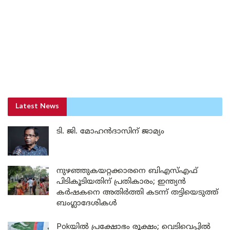
Latest News
ടി. ജി. മോഹൻദാസിന് ജാമ്യം
നുഴഞ്ഞുകയറ്റക്കാരനെ ബിഎസ്എഫ്
പിടികൂടിയതിന് പ്രതികാരം; ഇന്ത്യൻ
കർഷകനെ അതിർത്തി കടന്ന് തട്ടിയെടുത്ത്
ബംഗ്ലാദേശികൾ
Pokയിൽ പ്രക്ഷോഭം രൂക്ഷം; വെടിവെപ്പിൽ