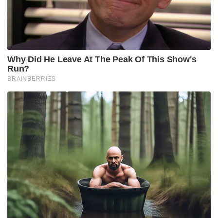
തേടിയിരിക്കുകയാണ് അമേരിക്ക. യുഎസ്
അഗ്രികൾച്ചർ ഡിപ്പാർട്ട്‌മെന്റ് (യുഎസ്ഡിഎ) ആണ്
നിരവധി യൂറോപ്യൻ യൂണിയൻ രാജ്യങ്ങളെ
സമീപിച്ചത്.
ഫിൻലാൻഡ്,സ്വീഡൻ,നെതർലൻഡ്‌ലിത്വിയാന,ഡെൻ
മാർക്ക് തുടങ്ങിയ രാജ്യങ്ങളുടെ വാതിലുകളിലാണ്
അമേരിക്ക മുട്ടിയത്.
എന്നാൽ, അമേരിക്കയുടെ അഭ്യർഥന ഫിൻലൻഡ്
നിരസിച്ചിരിക്കുകയാണ്. തങ്ങൾ കയറ്റിയിറക്കുന്ന
മുട്ടയ്ക്ക് വിപണി ലഭിക്കുന്നത് സംബന്ധിച്ച് യാതൊരു
ചർച്ചകളും ഉണ്ടായില്ലെന്ന് കാണിച്ചാണ് ഫിൻലൻഡ്
കയറ്റുമതി നിഷേധിച്ചത്.ഫിൻലൻഡിന് നിലവിൽ
യുഎസിലേക്ക് മുട്ട കയറ്റുമതി ചെയ്യാനാവശ്യമായ
അനുമതിയില്ല. അത് നേടിയെടുക്കാൻ വലിയ
അധ്വാനംവേണ്ടിവരുമെന്നതുകൂടി യുഎസിന്റെ
ആവശ്യം നിഷേധിക്കാനുള്ള കാരണമായി
ചൂണ്ടിക്കാണിക്കുന്നു.