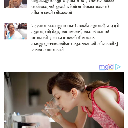
ആർ.എസ്.എസ് പ്രീണനം’ ; വന്ദേമാതരം
സർക്കുലർ ഉടൻ പിൻവലിക്കണമെന്ന്
പിണറായി വിജയൻ
‘എന്നെ കൊല്ലാനാണ് ശ്രമിക്കുന്നത്, കള്ളി
എന്നു വിളിച്ചു, തലയോട്ടി തകർക്കാൻ
നോക്കി’ ; വാഹനത്തിന് നേരെ
കല്ലേറുണ്ടായതിനെ രൂക്ഷമായി വിമർശിച്ച്
മമത ബാനർജി