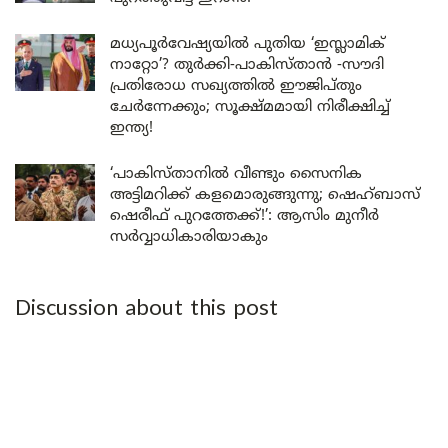
മധ്യപൂർവേഷ്യയിൽ പുതിയ ‘ഇസ്ലാമിക്
നാറ്റോ’? തുർക്കി-പാകിസ്താൻ -സൗദി
പ്രതിരോധ സഖ്യത്തിൽ ഈജിപ്തും
ചേർന്നേക്കും; സൂക്ഷ്മമായി നിരീക്ഷിച്ച്
ഇന്ത്യ!
‘പാകിസ്താനിൽ വീണ്ടും സൈനിക
അട്ടിമറിക്ക് കളമൊരുങ്ങുന്നു; ഷെഹ്ബാസ്
ഷെരീഫ് പുറത്തേക്ക്!’: ആസിം മുനീർ
സർവ്വാധികാരിയാകും
Discussion about this post