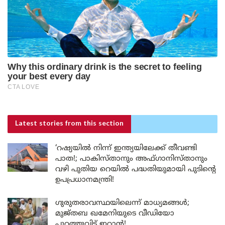
Latest stories
from this section
‘റഷ്യയിൽ നിന്ന് ഇന്ത്യയിലേക്ക് തീവണ്ടി
പാത!; പാകിസ്താനും അഫ്ഗാനിസ്താനും
വഴി പുതിയ റെയിൽ പദ്ധതിയുമായി പുടിന്റെ
ഉപപ്രധാനമന്ത്രി!
ഗുരുതരാവസ്ഥയിലെന്ന് മാധ്യമങ്ങൾ;
മുജ്തബ ഖമേനിയുടെ വീഡിയോ
പുറത്തുവിട്ട് ഇറാൻ!