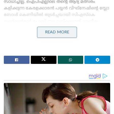
സാധിച്ചില്ല. ഐപിഎല്ലിലെ തന്റെ ആദ്യ മത്സരം
കളിക്കുന്ന കേരളക്കാരൻ പയ്യൻ വിഘ്‌നേഷിന്റെ സ്ലോ
ബോൾ കെണിയിൽ തുടർച്ചയായി സിഎസ്കെ
ബാറ്റ്മാൻമാർ പോയി തല വയ്ക്കുന്നത് ദയനീയ
കാഴ്ചയായിരുന്നു. ത്രിപാഠി, ദുബേ, സാം, ഹൂഡ,
READ MORE
ജഡേജ എന്നിവർ തീർത്തും നിരാശപ്പെടുത്തി. 18
പന്തിൽ തട്ടിമുട്ടി ഇഴഞ്ഞ് 17 റൺ എടുത്തു റൺ ഔട്ട്‌
ആയ ജഡേജയെ കണ്ടപ്പോൾ ആദ്യമായി ബാറ്റ് പിടിച്
ഗ്രൗണ്ടിൽ ഇറങ്ങിയ ആളെ പോലെ തോന്നി. വലിയ
സ്കോർ ഇല്ലാത്തതുകൊണ്ട് രചിൻ നടത്തിയ
ഏകദിന ശൈലിയിലെ ബാറ്റിംഗ് ആണ് വിജയം
സമ്മാനിച്ചത്. വലിയ ആശ്വാസം തരുന്ന ഒരു വിജയം
ആയി തോന്നിയില്ല അടുത്ത കളിക്ക് മുൻപായി ടീം
കോമ്പിനേഷനിൽ മാറ്റങ്ങൾ വരുത്തേണ്ടത്
അത്യാവശ്യമാണെന്ന് തോന്നി..
Stories you may like