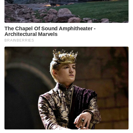
അത് റിസൾട്ടിനെ മറ്റൊരു രീതിയിൽ മാറ്റിയേനെ
എന്നു തോന്നി. ഹൈദരാബാദിലെ അഭിഷേക്, ഹെഡ്,
ക്ലാസൻ എന്നിവരുടെ വെടിക്കെട്ട് നമുക്ക് കണ്ട് ശീലം
ഉണ്ട് എന്നാൽ മുംബൈയിൽ നിന്നും ഇത്തവണ
ഹൈദരാബാദിലെത്തിയ ഇഷാൻ ഇമ്മാതിരി ഒരു അടി
അടിച്ചത് വെടിക്കെട്ടിലെ ബോണസായി..
ഐപിഎല്ലിലെ ഉയർന്ന സ്കോർ എന്ന അവരുടെ
തന്നെ റെക്കോർഡ് അവർ തന്നെ തിരുത്തി തിരുത്തി
എഴുതുക എന്നതാണ് ഹൈദരാബാദിന്റെ പണി. ഇനി
രാജസ്ഥാന്റെ ഭാഗത്തേക്ക് വന്നാൽ ഫോമിൽ ആകും
എന്ന് എല്ലാവരും കരുതിയ ജയ്‌സ്വാൾ പരാജയപ്പെട്ടു,
പരാഗ് വീണു, ആങ്കർ ചെയ്യാൻ കൊണ്ടുവന്ന റാണയും
പരാജയപ്പെട്ടു. സ്കോർബോർഡിൽ 50 റൺസ്
തികയും മുൻപ് മൂന്ന് പ്രധാന വിക്കറ്റുകൾ വീണു..
പക്ഷേ എന്നിട്ടും 286 എന്ന സ്കോർ ചേസ് ചെയ്തു
രാജസ്ഥാൻ 242/6 എന്ന മികച്ച സ്കോറിലേക്ക്
എത്തിയാണ് കളി അവസാനിപ്പിച്ചത്.. 100-130 റൺ