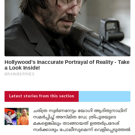
Latest stories
from this section
ചരിത്ര സ്വർണനേട്ടം യോഗി ആദിത്യനാഥിന്
സമർപ്പിച്ച് അസ്മിത ഡേ; ത്രിപുരയുടെ
മകളെങ്കിലും താങ്ങായത് ഉത്തർപ്രദേശ്
സർക്കാരും പോലീസുമെന്ന് വെളിപ്പെടുത്തൽ