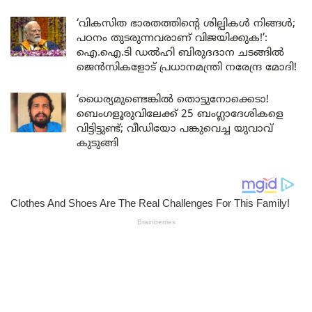
‘വികസിത ഭാരതത്തിന്റെ ശില്പികൾ നിങ്ങൾ;
പഠനം തുടരുന്നവരാണ് വിജയിക്കുക!’:
ഐ.ഐ.ടി ഡൽഹി ബിരുദദാന ചടങ്ങിൽ
ജെൻസികളോട് പ്രധാനമന്ത്രി നരേന്ദ്ര മോദി!
‘ധൈര്യമുണ്ടെങ്കിൽ തൊട്ടുനോക്കെടാ!
ബെംഗളൂരുവിലേക്ക് 25 ബംഗ്ലാദേശികളെ
വിട്ടിട്ടുണ്ട്; വീഡിയോ പങ്കുവെച്ച യുവാവ്
കുടുങ്ങി