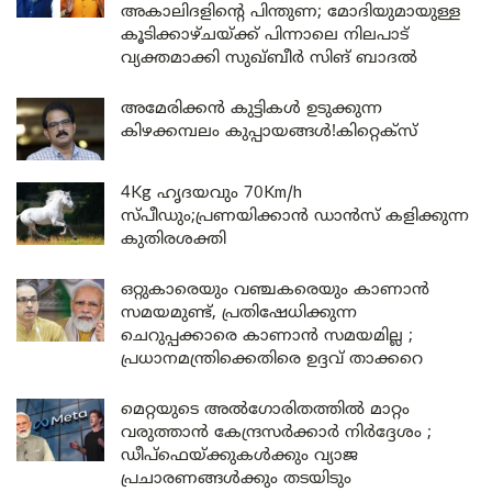
അകാലിദളിന്റെ പിന്തുണ; മോദിയുമായുള്ള
കൂടിക്കാഴ്ചയ്ക്ക് പിന്നാലെ നിലപാട്
വ്യക്തമാക്കി സുഖ്ബീർ സിങ് ബാദൽ
അമേരിക്കൻ കുട്ടികൾ ഉടുക്കുന്ന
കിഴക്കമ്പലം കുപ്പായങ്ങൾ!കിറ്റെക്സ്
4Kg ഹൃദയവും 70Km/h
സ്പീഡും;പ്രണയിക്കാൻ ഡാൻസ് കളിക്കുന്ന
കുതിരശക്തി
ഒറ്റുകാരെയും വഞ്ചകരെയും കാണാൻ
സമയമുണ്ട്, പ്രതിഷേധിക്കുന്ന
ചെറുപ്പക്കാരെ കാണാൻ സമയമില്ല ;
പ്രധാനമന്ത്രിക്കെതിരെ ഉദ്ദവ് താക്കറെ
മെറ്റയുടെ അൽഗോരിതത്തിൽ മാറ്റം
വരുത്താൻ കേന്ദ്രസർക്കാർ നിർദ്ദേശം ;
ഡീപ്‌ഫെയ്ക്കുകൾക്കും വ്യാജ
പ്രചാരണങ്ങൾക്കും തടയിടും