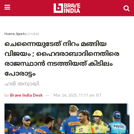
Home
Sports
Cricket
ചെന്നൈയുടേത് നിറം മങ്ങിയ
വിജയം ; ഹൈദരാബാദിനെതിരെ
രാജസ്ഥാൻ നടത്തിയത് കിടിലം
പോരാട്ടം
ഹരി തമ്പായി
by
Brave India Desk
Mar 24, 2025, 11:17 am IST