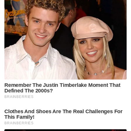
എല്ലാ ടീമുകൾക്കും അവകാശപ്പെട്ടതാണ്.. പിച്ചിന്റെ
കണ്ടീഷൻ അവർക്ക് ഇഷ്ടപ്പെട്ടതുപോലെ
ഒരുക്കിയാലും അതിന്റെ ഗുണങ്ങൾ എതിർ ടീമിനും
ഉപയോഗിക്കാമല്ലോ, അതിന് അനുസരിച്ചുള്ള
സന്തുലിതമായ ടീം ആണല്ലോ എല്ലാവരും പിക്ക്
ചെയ്യുന്നത്..
Tags:
ipl
dhoni
IPL 2025
Chennai Mumbai
Suryakumar