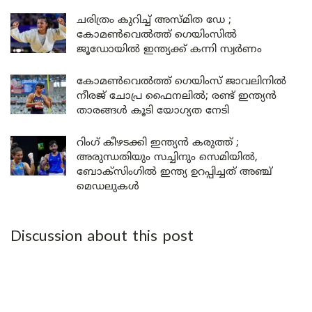
ചരിത്രം കുറിച്ച് അസ്മിത ഡേ ;
കോമൺവെൽത്ത് ഗെയിംസിൽ
ജൂഡോയിൽ ഇന്ത്യക്ക് കന്നി സ്വർണം
കോമൺവെൽത്ത് ഗെയിംസ് ജാവലിനിൽ
നീരജ് ചോപ്ര ഫൈനലിൽ; രണ്ട് ഇന്ത്യൻ
താരങ്ങൾ കൂടി യോഗ്യത നേടി
റിംഗ് കീഴടക്കി ഇന്ത്യൻ കരുത്ത് ;
അരുന്ധതിയും സച്ചിനും സെമിയിൽ,
ബോക്സിംഗിൽ ഇന്ത്യ ഉറപ്പിച്ചത് അഞ്ച്
മെഡലുകൾ
Discussion about this post