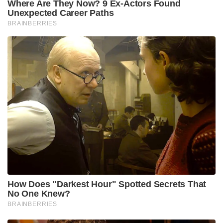
വ്യത്യാസത്തിൽ തോൽക്കും എന്ന് കരുതിയ
സ്ഥലത്തുനിന്നും 44 റൺസിന്റെ തോൽവി
എന്നതിലേക്ക് മാറി.. മൂന്നു ബാറ്റ്സ്മാൻമാർ
പരാജയപ്പെട്ടപ്പോൾ സഞ്ജു, ജൂരെൽ, ഹെറ്റ്മെയർ,
ദുബേയ് എന്നിവർ ചേർന്ന് മാത്രം ഇത്രയും വലിയൊരു
ടോട്ടലിനെ ചേസ് ചെയ്യാൻ ശ്രമിച്ചു എന്നത് വലിയൊരു
പോസിറ്റീവ് ഘടകമാണ്. ലളിതമായി പറഞ്ഞാൽ
അത്രയും വലിയൊരു സ്കോർ കണ്ട് രാജസ്ഥാൻ
പതറിയില്ല എന്ന സ്ഥലത്താണ് ആ കളി അത്രമേൽ
ഭംഗിയായത്..
ചെന്നൈ പിച് സ്പിന്നിന് അനുകൂലമാണ് സ്ലോ ആണ്,
ഹൈദരാബാദ് പിച് ഫ്ലാറ്റ് ആണ് ബാറ്റിംഗ് ട്രാക് ആണ്
എന്ന വാദങ്ങളെല്ലാം ഇവിടെ മാറ്റിവയ്ക്കണം. ഹോം
ഗ്രൗണ്ട് ആനുകൂല്യം മുതലെടുത്ത് കളിച്ച് നല്ല
രീതിയിൽ റിസൾട്ട് ഉണ്ടാക്കേണ്ടത് അവരവരുടെ
ബാധ്യതയാണ്. അത് ഹോം ഗ്രൗണ്ടിൽ കളിക്കുന്ന