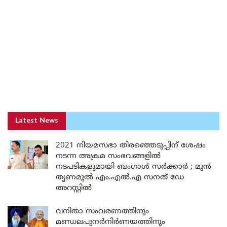
Latest News
2021 നിയമസഭാ തിരഞ്ഞെടുപ്പിന് ശേഷം
നടന്ന അക്രമ സംഭവങ്ങളിൽ
നടപടികളുമായി ബംഗാൾ സർക്കാർ ; മുൻ
തൃണമൂൽ എം.എൽ.എ സനത് ഡേ
അറസ്റ്റിൽ
വനിതാ സംവരണത്തിനും
മണ്ഡലപുനർനിർണയത്തിനും