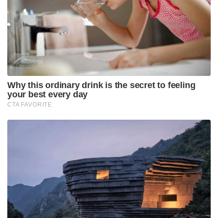
കോമൺവെൽത്ത് ഗെയിംസ് പതാക ഏറ്റുവാങ്ങി
ഗുജറാത്ത് മുഖ്യമന്ത്രി; 2030ൽ അഹമ്മദാബാദ്
വേദിയാകും
ഗ്ലാസ്‌ഗോയിൽ ഇന്ത്യൻ ബോക്സിങ് കരുത്ത്:
പ്രിയക്കും സാക്ഷിക്കും അരുന്ധതിക്കും സ്വർണം;
ലവ്‌ലിനയ്ക്ക് വെള്ളി
ഇന്നലെ ആദ്യം നടന്ന രാജസ്ഥാൻ vs ഹൈദരാബാദ്
മത്സരം സത്യത്തിൽ ഐപിഎൽ കാണികൾക്ക് ഒരു
വിരുന്ന് ആയിരുന്നു. തങ്ങളുടെ പതിവ് വെടിക്കെട്ട്
റേഞ്ചിൽ തന്നെ നിൽക്കുന്ന ഹൈദരാബാദ്
മറികടക്കാൻ സാധിക്കില്ല എന്നുറപ്പുള്ള 286 എന്ന ഒരു
ഭീമൻ ടോട്ടൽ ആണ് രാജസ്ഥാന് മുന്നിൽ വച്ചത്.
രാജസ്ഥാന്റെ മറുപടി ഇന്നിംഗ്സിൽ ഇടയ്ക്ക് വന്ന
ചെറിയ ഒരു പിൻവലിവ് അവരുടെ സ്കോറിങ് സ്പീഡ്
നന്നായി കുറച്ചു, അത് സംഭവിക്കാതെ ഒരേ ഫ്ലോയിൽ
രാജസ്ഥാന്റെ ബാറ്റിംഗ് മുന്നോട്ട് പോയിരുന്നെങ്കിൽ