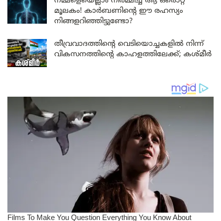
നമ്മളെയെല്ലാം നിർമ്മിച്ച ആ ഒരൊറ്റ
മൂലകം! കാർബണിന്റെ ഈ രഹസ്യം
നിങ്ങളറിഞ്ഞിട്ടുണ്ടോ?
തീവ്രവാദത്തിന്റെ വെടിയൊച്ചകളിൽ നിന്ന്
വികസനത്തിന്റെ കാഹളത്തിലേക്ക്; കശ്മീർ