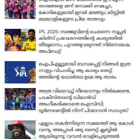
താരങ്ങളെ ഒന്ന് നോക്കി വെച്ചോ,
കോടികളുമായി ഇവർ മടങ്ങും; ലിസ്റ്റിൽ
മലയാളികളുടെ പ്രിയ താരവും
IPL 2026: സഞ്ജുവിന്റെ ചെന്നൈ സൂപ്പർ
കിങ്‌സ് പ്രവേശനത്തിന്റെ കാര്യത്തിൽ
തീരുമാനം, പുറത്തുവരുന്നത് നിർണായക
അപ്ഡേറ്റ്
ഐപിഎല്ലുമായി ബന്ധപ്പെട്ട് നിങ്ങൾ ഇത്ര
നാളും വിചാരിച്ച ആ കാര്യം തെറ്റ്,
അതിന്റെ യഥാർത്ഥ ഉടമ ആ താരം
അത്ര വിലവെച്ച് നീയൊന്നും നിൽക്കേണ്ട,
പാകിസ്താന്റെ ഡിമാൻഡ്
അംഗീകരിക്കാതെ ഐസിസി;
ടൂർണമെന്റിൽ നിന്ന് പിന്മാറാൻ സാധ്യത?
എല്ലാം തകർന്നിരുന്ന സമയത്ത് ആ കോൾ
വന്നു, അപ്പോൾ ഒരു നൈറ്റ് ക്ലബ്ബിൽ
ആയിരുന്നു; വമ്പൻ വെളിപ്പെടുത്തൽ