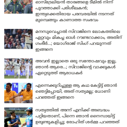
ഓസ്‌ട്രേലിയൻ താരങ്ങളെ ടീമിൽ നിന്ന്
പുറത്താക്കി പരിശീലകൻ;
ഇന്ത്യക്കെതിരായ പരമ്പരയിൽ നടന്നത്
മുമ്പെങ്ങും കാണാത്ത സംഭവം
മനസുവെച്ചാൽ സിറാജിനെ ലോകത്തിലെ
ഏറ്റവും മികച്ച ഓൾ റൗണ്ടറാക്കാം, അതിന്
ഗംഭീർ…; യോഗ്‌രാജ് സിംഗ് പറയുന്നത്
ഇങ്ങനെ
അവൻ ഇല്ലാതെ ഒരു സന്തോഷവും ഇല്ല,
ഞാൻ ആരെ…; സിറാജിന്റെ വാക്കുകൾ
ഏറ്റെടുത്ത് ആരാധകർ
എന്നെക്കുറിച്ചുള്ള ആ കഥ കേട്ടിട്ട് ഞാൻ
ഞെട്ടിപ്പോയി, അത് സത്യമല്ല; ധോണി
പറഞ്ഞത് ഇങ്ങനെ
സത്യത്തിൽ അന്ന് എനിക്ക് അബദ്ധം
പറ്റിയതാണ്, പിന്നെ ഞാൻ നൈസായിട്ട്
ഉരുണ്ടുകളിച്ചു; രോഹിത് ശർമ്മ പറഞ്ഞത്