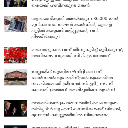
ഷെയ്ഖ് ഹസീനയുടെ മകൻ
ആദായനികുതി അടയ്ക്കുന്ന 86,000 പേർ
മുൻഗണനാ റേഷൻ കാർഡിൽ; എഐ
പൂട്ടിൽ കുടുങ്ങി തട്ടിപ്പുകാർ, വൻ
പിഴയീടാക്കും!
മലബാറുകാർ വന്ന് തിന്നുകുടിച്ച് മുടിക്കുന്നു’;
അധിക്ഷേപവുമായി സിപിഎം നേതാവ്
ഇസ്ലാമിക് യൂണിവേഴ്സിറ്റി വൈസ്
ചാൻസലർക്കും രജിസ്ട്രാർക്കുമെതിരെ
നടപടിയുമായി ശ്രീനഗർ സിഎടി ; നടപടി
കോടതി ഉത്തരവ് ലംഘിച്ചതിനെ തുടർന്ന്
അമേരിക്കൻ ഉപരോധത്തിന് ചൈനയുടെ
തിരിച്ചടി: 6 യു.എസ് കമ്പനികൾക്ക് വിലക്ക്,
ഡ്രോൺ കയറ്റുമതിയിൽ നിയന്ത്രണം