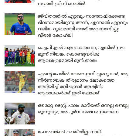
നടത്തി ക്രിസ് ഗെയ്ൽ
ജീവിതത്തിൽ ഏറ്റവും സന്തോഷിക്കേണ്ട
ദിവസമായിരുന്നു അന്ന്, എന്നാൽ ഏറ്റവും
വലിയ ദുഃഖമായി അത് അവസാനിച്ചു:
വിരാട് കോഹ്‌ലി
ഐപിഎൽ കളറാക്കണോ, എങ്കിൽ ഈ
മൂന്ന് നിയമം കൊണ്ടുവരിക;
ആവശ്യവുമായി മുൻ താരം
എന്റെ പേരിൽ വേണ്ട ഇനി റൂമറുകൾ, ആ
നിർണായക തീരുമാനം ലോകത്തെ
അറിയിച്ച് രവിചന്ദ്രൻ അശ്വിൻ;
ആരാധകർക്ക് ഇത് ഷോക്ക്
ഒരൊറ്റ ടെസ്റ്റ്, ഫലം മാറിയത് ഒന്നല്ല രണ്ടല്ല
മൂന്നുവട്ടം; അപൂർവ സംഭവം ഇങ്ങനെ
ഹോംവർക്ക് ചെയ്തില്ല, നാല്