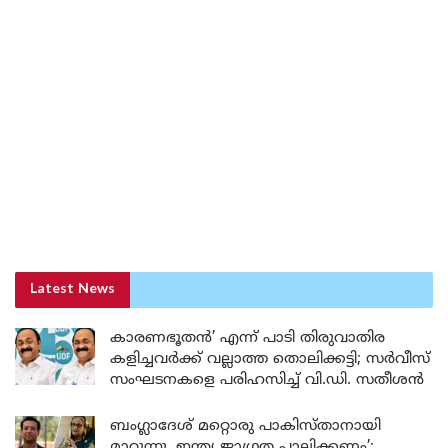
Latest News
കാരണഭൂതൻ’ എന്ന് പാടി തിരുവാതിര
കളിച്ചവർക്ക് വല്ലാത്ത തൊലിക്കട്ടി; സർവീസ്
സംഘടനകളെ പരിഹസിച്ച് വി.ഡി. സതീശൻ
ബംഗ്ലാദേശ് മറ്റൊരു പാകിസ്താനായി
മാറുന്നു, ഇന്ത്യ ജാഗ്രത പാലിക്കണം’;