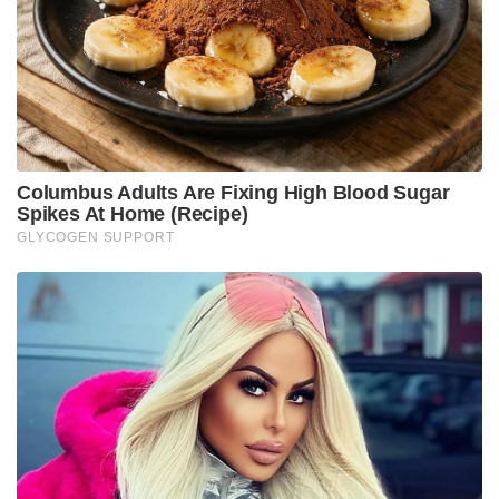
ആശുപത്രിയിൽ പോസ്റ്റ്‌മോർട്ടത്തിന് ശേഷം
മൃതദേഹം ബന്ധുക്കൾക്ക് കൈമാറി. സംസ്‌കാരം
ഇന്നു രാവിലെ 11ന് വീട്ടുവളപ്പിൽ നടക്കും.
ഫൊറൻസിക് സയൻസ് കോഴ്‌സ് പൂർത്തിയാക്കിയ
മേഘ ഒരു വർഷം മുൻപാണ് എമിഗ്രേഷൻ
ഐബിയിൽ ജോലിയിൽ പ്രവേശിച്ചത്.
കാരയ്ക്കാക്കുഴി ക്ഷേത്രത്തിലെ ഉത്സവത്തിൽ
പങ്കെടുക്കാൻ ഒരു മാസം മുൻപാണ് അവസാനമായി
മേഘ നാട്ടിലെത്തിയത്.
Tags:
train accident
IB officer's death