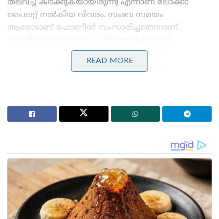
തലവച്ച് കിടക്കുകയായിരുന്നു എന്നാണ് ലോക്കാ
പൈലറ്റ് നൽകിയ വിവരം. സംഭവ സമയം
ആരോടാണ് ഫോണിൽ സംസാരിച്ചതെന്നാണ്
പോലീസ് പ്രധാനമായും പരിശോധിക്കുന്നത്.
READ MORE
Stories you may like
‘കത്തിയത് എന്റെ വാഹനമല്ല, കോടികളുടെ സ്വപ്നം:
സംവിധായകൻ വിജീഷ് മണിയുടെ കാർ കത്തിച്ച
കേസിൽ പ്രതികളെ പിടികൂടാതെ പോലീസ്
കർക്കിടകം കനക്കുന്നു, 3 ജില്ലകളിൽ അതിതീവ്ര മഴ;
പത്തനംതിട്ടയും കോട്ടയവും ഇടുക്കിയും റെഡ്
അലർട്ടിൽ!’: വരും മണിക്കൂറുകളിൽ പ്രളയസാധ്യത
അപകടത്തിൽ മേഘയുടെ മൊബൈൽ ഫോൺ
പൂർണമായും തകർന്നിരുന്നു. ഇനി സൈബർ
പോലീസിന്റെ സഹായത്തോടെ വിവരങ്ങൾ
ശേഖരിക്കാനാണ് നീക്കം. മെഡിക്കൽ കോളജ്