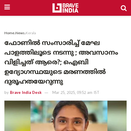
Home
News
Kerala
ഫോണിൽ സംസാരിച്ച് മേഘ
പാളത്തിലൂടെ നടന്നു ; അവസാനം
വിളിച്ചത് ആരെ?; ഐബി
ഉദ്യോഗസ്ഥയുടെ മരണത്തിൽ
ദുരൂഹതയേറുന്നു
by
Brave India Desk
Mar 25, 2025, 09:52 am IST