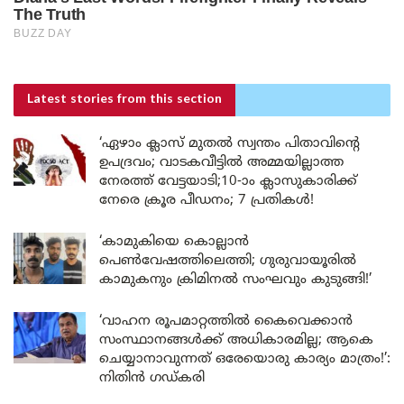
Latest stories
from this section
‘ഏഴാം ക്ലാസ് മുതൽ സ്വന്തം പിതാവിന്റെ
ഉപദ്രവം; വാടകവീട്ടിൽ അമ്മയില്ലാത്ത
നേരത്ത് വേട്ടയാടി;10-ാം ക്ലാസുകാരിക്ക്
നേരെ ക്രൂര പീഡനം; 7 പ്രതികൾ!
‘കാമുകിയെ കൊല്ലാൻ
പെൺവേഷത്തിലെത്തി; ഗുരുവായൂരിൽ
കാമുകനും ക്രിമിനൽ സംഘവും കുടുങ്ങി!’
‘വാഹന രൂപമാറ്റത്തിൽ കൈവെക്കാൻ
സംസ്ഥാനങ്ങൾക്ക് അധികാരമില്ല; ആകെ
ചെയ്യാനാവുന്നത് ഒരേയൊരു കാര്യം മാത്രം!’:
നിതിൻ ഗഡ്കരി