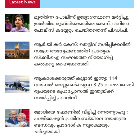
Latest News
മുതിർന്ന പോലീസ് ഉദ്യോഗസ്ഥനെ മർദ്ദിച്ചു,
ഇൽതിജ മുഫ്തിക്കെതിരെ കേസ്: വനിതാ
പോലീസ് കയ്യേറ്റം ചെയ്തതെന്ന് പി.ഡി.പി.
ആർ.ജി കർ കേസ്: തെളിവ് നശിപ്പിക്കലിൽ
സമഗ്ര അന്വേഷണത്തിന് പ്രത്യേക
സി.ബി.ഐ സംഘത്തെ നിയോഗിച്ച്
കൽക്കട്ട ഹൈക്കോടതി
ആകാശക്കരുത്ത് കൂട്ടാൻ ഇന്ത്യ; 114
റാഫേൽ ജെറ്റുകൾക്കുള്ള 3.25 ലക്ഷം കോടി
രൂപയുടെ പ്രൊപ്പോസൽ ഇന്ത്യയ്ക്ക്
സമർപ്പിച്ച് ഫ്രാൻസ്
മോദിയെ ഫോണിൽ വിളിച്ച് നെതന്യാഹു :
പശ്ചിമേഷ്യൻ പ്രതിസന്ധിയിലെ നയതന്ത്ര
ബന്ധവും പ്രാദേശിക സുരക്ഷയും
ചർച്ചയായി