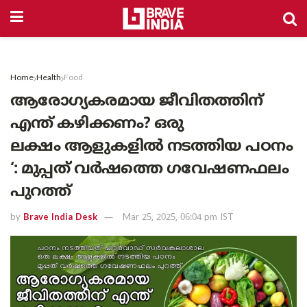
Home
Health
Food
ആരോഗ്യകരമായ ജീവിതത്തിന്
എന്ത് കഴിക്കണം? ഒരു
ലക്ഷം ആളുകളിൽ നടത്തിയ പഠനം
‘: മുപ്പത് വർഷത്തെ ഗവേഷണഫലം
പുറത്ത്
by
Brave India Desk
Mar 25, 2025, 06:04 pm IST