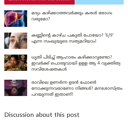
മദ്യം കഴിക്കാത്തവർക്കും കരൾ രോഗം
വരുമോ?
കണ്ണിന്റെ കാഴ്ച പകുതി പോയോ? ‘6/9’
എന്ന സംഖ്യയുടെ സത്യമറിയാം!
ധൃതി പിടിച്ച് ആഹാരം കഴിക്കാറുണ്ടോ?
ഇവർക്ക് പൊതുവായി ഉള്ള ആ 4 വ്യക്തിത്വ
സവിശേഷതകൾ
രാവിലെ ഉണർന്ന ഉടൻ ഫോൺ
നോക്കുന്നവരാണോ നിങ്ങൾ? മനഃശാസ്ത്രം
പറയുന്നത് ഇതാണ്!
Discussion about this post