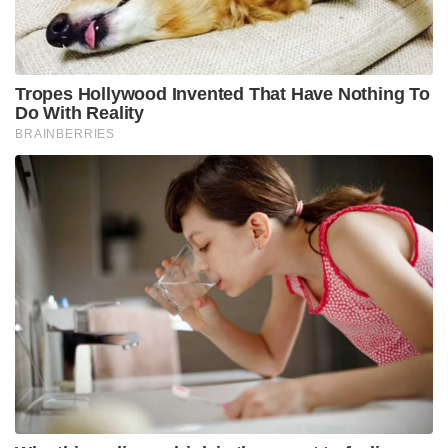
Tags:
Healthy aging Plant-based foods
Ultra-processed foods
Harvard T.H. Chan School of Public Health
Alternative Healthy Eating
Index (AHEI) Planetary Health Diet Index (PHDI) Nutrition
Dietary patterns
Healthy eating
Midlife diet