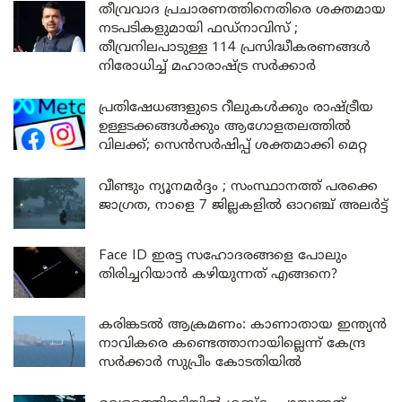
തീവ്രവാദ പ്രചാരണത്തിനെതിരെ ശക്തമായ
നടപടികളുമായി ഫഡ്നാവിസ് ;
തീവ്രനിലപാടുള്ള 114 പ്രസിദ്ധീകരണങ്ങൾ
നിരോധിച്ച് മഹാരാഷ്ട്ര സർക്കാർ
പ്രതിഷേധങ്ങളുടെ റീലുകൾക്കും രാഷ്ട്രീയ
ഉള്ളടക്കങ്ങൾക്കും ആഗോളതലത്തിൽ
വിലക്ക്; സെൻസർഷിപ്പ് ശക്തമാക്കി മെറ്റ
വീണ്ടും ന്യൂനമർദ്ദം ; സംസ്ഥാനത്ത് പരക്കെ
ജാഗ്രത, നാളെ 7 ജില്ലകളിൽ ഓറഞ്ച് അലർട്ട്
Face ID ഇരട്ട സഹോദരങ്ങളെ പോലും
തിരിച്ചറിയാൻ കഴിയുന്നത് എങ്ങനെ?
കരിങ്കടൽ ആക്രമണം: കാണാതായ ഇന്ത്യൻ
നാവികരെ കണ്ടെത്താനായില്ലെന്ന് കേന്ദ്ര
സർക്കാർ സുപ്രീം കോടതിയിൽ