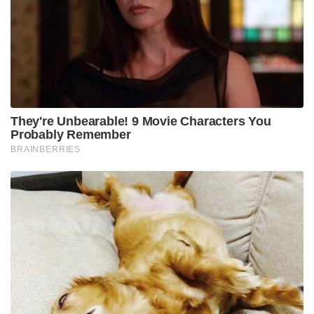
ഫുഡ്സ്, പഞ്ചസാര, മദ്യം,റെഡ് മീറ്റ്, വനസ്പതി,
ഡാൾഡ എന്നിവപോലെയുള്ള ട്രാൻസ് കൊഴുപ്പുകൾ,
സോഡിയം കലർന്ന ഭക്ഷണവസ്തുക്കൾ, (ഉപ്പ്,
സോഡാപൊടി) എന്നിവ പ്രായമാകുമ്പോൾ
അസുഖങ്ങൾ ക്ഷണിച്ചുവരുത്തും എന്നും ഗവേഷണം
തെളിയിക്കുന്നു.
കാലങ്ങളായി ഗവേഷകർ പറയുന്ന കാര്യങ്ങളാണ്
ഇതെങ്കിലും ഇത്രയും വ്യക്തമായ തെളിവുകൾ
ആദ്യമായാണ് പുറത്തുവരുന്നത്. സസ്യാഹാരം
കൂടുതൽ കഴിക്കുകയും മാംസാഹാരം കുറയ്ക്കുകയും
ചെയ്താൽ ആരോഗ്യകരമായി തന്നെ ജീവിക്കാം
എന്നാണ് പഠനം വിരൽചൂണ്ടുന്നത്. പഴങ്ങൾ,
പച്ചക്കറികൾ തുടങ്ങിയവ കൂടുതലായി ഉൾപ്പെടുത്തിയ
ഭക്ഷണങ്ങൾ കഴിക്കുന്നവർക്ക് പ്രായാധിക്യത്തിൻറെ
അസുഖങ്ങൾ ഇല്ലാതിരിക്കാൻ 2.2 ഇരട്ടിയോളം
സാധ്യതയുണ്ടെന്നും പഠനം വ്യക്തമാക്കുന്നു.