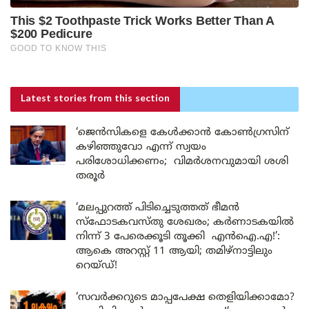
Latest stories
from this section
‘ജെൻസികളെ കേൾക്കാൻ കോൺഗ്രസിന്
കഴിഞ്ഞുവോ എന്ന് സ്വയം
പരിശോധിക്കണം; വിമർശനവുമായി ശശി
തരൂർ
‘മലപ്പുറത്ത് പിടിച്ചെടുത്തത് ഭീമൻ
സ്ഫോടകവസ്തു ശേഖരം; കർണാടകയിൽ
നിന്ന് 3 പേരെക്കൂടി തൂക്കി എൻഐ.എ!’:
ആകെ അറസ്റ്റ് 11 ആയി; തമിഴ്‌നാട്ടിലും
റെയ്ഡ്!
‘സവർക്കറുടെ മാപ്പപേക്ഷ തെളിയിക്കാമോ?