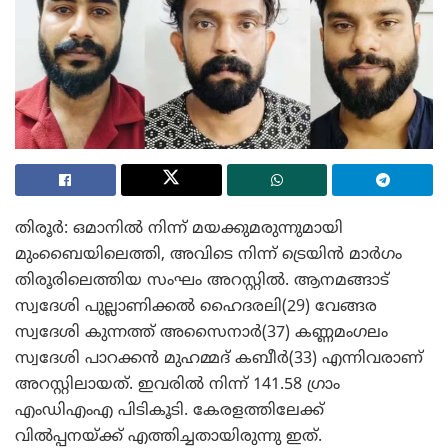
തിരൂർ: ഒമാനിൽ നിന്ന് മയക്കുമരുന്നുമായി
മുംബൈയിലെത്തി, അവിടെ നിന്ന് ട്രെയിൻ മാർഗം
തിരൂരിലെത്തിയ സംഘം അറസ്റ്റിൽ. ആനമങ്ങാട്
സ്വദേശി പുല്ലാണിക്കൽ ഹൈദരലി(29) വേങ്ങര
സ്വദേശി കുന്നത്ത് അസൈനാർ(37) കണ്ണമംഗലം
സ്വദേശി പാറക്കൻ മുഹമ്മദ് കബീർ(33) എന്നിവരാണ്
അറസ്റ്റിലായത്. ഇവരിൽ നിന്ന് 141.58 ഗ്രാം
എംഡിഎംഎ പിടികൂടി. കേരളത്തിലേക്ക്
വിൽപ്പനയ്ക്ക് എത്തിച്ചതായിരുന്നു ഇത്.