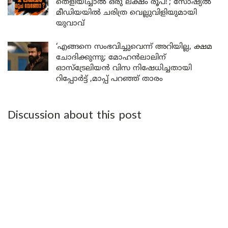
തെളിയിച്ചാൽ ഒരു ലക്ഷം രൂപ!’; സോഷ്യൽ
മീഡിയയിൽ ചരിത്ര വെല്ലുവിളിയുമായി
യുവാവ്
‘എങ്ങനെ സംഭവിച്ചുവെന്ന് അറിയില്ല, ക്ഷമ
ചോദിക്കുന്നു; മോഹൻലാലിന്
ഓസ്ട്രേലിയൻ വിസ നിഷേധിച്ചതായി
റിപ്പോർട്ട് ,മാപ്പ് പറഞ്ഞ് താരം
Discussion about this post