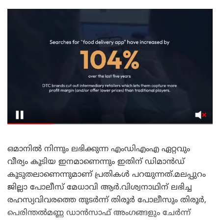
ഒമാനിൽ നിന്നും ലഭിക്കുന്ന എംഡിഎംഎ ഏറ്റവും
വീര്യം കൂടിയ ഇനമാണെന്നും ഇതിന് ഡിമാൻഡ്
കൂടുതലാണെന്നുമാണ് പ്രതികൾ പറയുന്നത്.മലപ്പുറം
ജില്ലാ പോലീസ് മേധാവി ആർ.വിശ്വനാഥിന് ലഭിച്ച
രഹസ്യവിവരത്തെ തുടർന്ന് തിരൂർ പോലീസും തിരൂർ,
പെരിന്തൽമണ്ണ ഡാൻസാഫ് അംഗങ്ങളും ചേർന്ന്