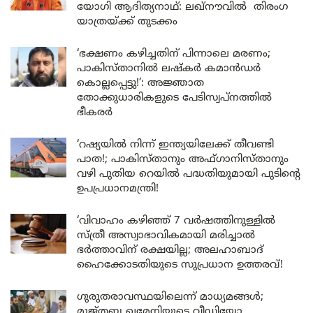
യോഗി ആദിത്യനാഥ്: ലഖ്‌നൗവിൽ തിരംഗ
യാത്രയ്ക്ക് തുടക്കം
‘ഭക്ഷണം കഴിച്ചതിന് പിന്നാലെ മരണം;
പാകിസ്താനിൽ ലഷ്കർ കമാൻഡർ
കൊല്ലപ്പെട്ടു!’: അജ്ഞാത
തോക്കുധാരികളുടെ പേടിസ്വപ്നത്തിൽ
ഭീകരർ
‘റഷ്യയിൽ നിന്ന് ഇന്ത്യയിലേക്ക് തീവണ്ടി
പാത!; പാകിസ്താനും അഫ്ഗാനിസ്താനും
വഴി പുതിയ റെയിൽ പദ്ധതിയുമായി പുടിന്റെ
ഉപപ്രധാനമന്ത്രി!
‘വിവാഹം കഴിഞ്ഞ് 7 വർഷത്തിനുള്ളിൽ
സ്ത്രീ അസ്വാഭാവികമായി മരിച്ചാൽ
ഭർത്താവിന് രക്ഷയില്ല; അലഹാബാദ്
ഹൈക്കോടതിയുടെ സുപ്രധാന ഉത്തരവ്!
ഗുരുതരാവസ്ഥയിലെന്ന് മാധ്യമങ്ങൾ;
മുജ്തബ ഖമേനിയുടെ വീഡിയോ