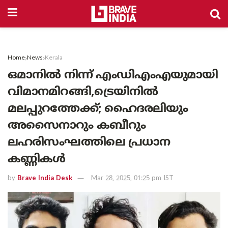
Home
News
Kerala
ഒമാനിൽ നിന്ന് എംഡിഎംഎയുമായി
വിമാനമിറങ്ങി,ട്രെയിനിൽ
മലപ്പുറത്തേക്ക്; ഹൈദരലിയും
അസൈനാറും കബീറും
ലഹരിസംഘത്തിലെ പ്രധാന
കണ്ണികൾ
by
Brave India Desk
Mar 28, 2025, 01:25 pm IST