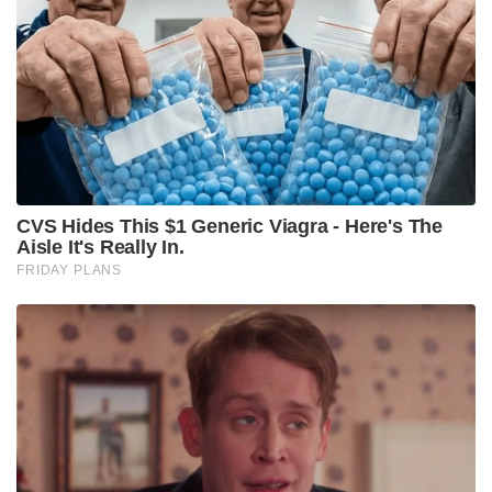
ഗ്രൗണ്ടിൽ വെച്ച് മയക്കുമരുന്നുമായി കടന്നു കളയാൻ
ശ്രമിക്കവെയാണ് പോലീസിന്റെ വലയിലായത്.
ഒമാനിൽ വെച്ച് പാകിസ്താൻ സ്വദേശിയാ
വിൽപ്പനക്കാരനിൽ നിന്നുമാണ് മയക്കുമരുന്ന്
വാങ്ങിയതെന്നും 360 റിയാൽ നൽകിയതായും
പിടിയിലായ ഹൈദരലി പോലീസിനോട് പറഞ്ഞു.
Tags:
malappuram
MDMA