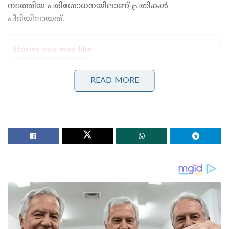
നടത്തിയ പരിശോധനയിലാണ് പ്രതികൾ
പിടിയിലായത്.
Stories you may like
പോലീസിനെ വെല്ലുവിളിച്ച് ഒളിവിൽ കഴിഞ്ഞ അർജുൻ
READ MORE
ആയങ്കി ഒടുവിൽ വലയിൽ; കണ്ണൂരിലെ
അപാർട്മെന്റിൽ നിന്ന് പൊക്കിയത് നാടകീയമായി!
പാർട്ടിക്ക് വേണ്ടി പ്രതികരിച്ചതിനാണ് കള്ളക്കേസിൽ
ജയിലിൽ അടയ്ക്കപ്പെട്ടത്, പിന്തുണ വേണ്ട, പിന്നിൽ
നിന്ന് കുത്തരുത്; ജയരാജനെതിരെ ആഞ്ഞടിച്ച്
അർജുൻ ആയങ്കി
ഹൈദരലി ദിവസങ്ങൾക്കു മുൻപ് വിസിറ്റിംഗിനായി
ഒമാനിൽ പോയതായിരുന്നു. മൂന്ന് ദിവസം മുമ്പ്
മുംബൈയിലെത്തി മറ്റു രണ്ടുപേരെയും കൂട്ടി അവിടെ
നിന്നും ട്രെയിൻ വഴിയാണ് തിരൂരിൽ എത്തിയത്.
റെയിൽവേ സ്റ്റേഷൻ സമീപത്തെ പാർക്കിംഗ്