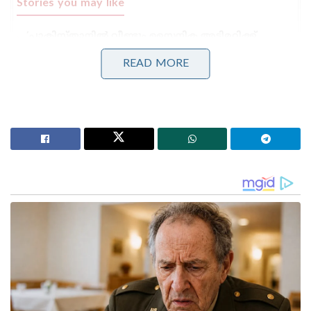
Stories you may like
‘പാകിസ്താനിൽ വീണ്ടും സൈനിക അട്ടിമറിക്ക്
കളമൊരുങ്ങുന്നു; ഷെഹ്ബാസ് ഷെരീഫ് പുറത്തേക്ക്!’:
ആസിം മുനീർ സർവ്വാധികാരിയാകും
READ MORE
നന്ദി എൻ്റെ സുഹൃത്തേ, നമ്മൾ ഒന്നിച്ചു മുന്നോട്ട്’;
മോദിയുമായി ഫോണിൽ സംസാരിച്ചതിന് പിന്നാലെ
പ്രതികരണവുമായി നെതന്യാഹു!
റഷ്യൻ പ്രസിഡന്റിന്റെ ആരോഗ്യനില സംബന്ധിച്ച്
മോശം വാർത്തകൾ പുറത്ത് വരുന്നതിനിടെ പുടിനെ
കുറിച്ച് വിവാദപരാമർശവുമായി യുക്രെയ്ൻ
പ്രസിഡന്റ് വ്ളാഡിമിർ സെലൻസ്‌കി രംഗത്ത്
വന്നിരുന്നു. പുടിൻ ഉടൻമരിക്കുമെന്നായിരുന്നു
പരാമർശം. ഈ മുന്നറിയിപ്പിനു പിന്നാലെയാണ്
മോസ്‌കോയിൽ പുടിന്റെ കാറിൽ സ്ഫോടനം
ഉണ്ടായത് .
വ്‌ളാഡിമിർ പുടിൻ റഷ്യൻ നിർമിത ഓറസ്