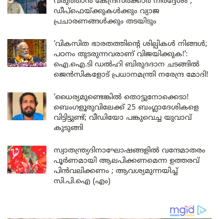
വരുത്താൻ കേന്ദ്രസർക്കാർ നിർദ്ദേശം ;
ഡീപ്‌ഫെയ്ക്കുകൾക്കും വ്യാജ
പ്രചാരണങ്ങൾക്കും തടയിടും
‘വികസിത ഭാരതത്തിന്റെ ശില്പികൾ നിങ്ങൾ;
പഠനം തുടരുന്നവരാണ് വിജയിക്കുക!’:
ഐ.ഐ.ടി ഡൽഹി ബിരുദദാന ചടങ്ങിൽ
ജെൻസികളോട് പ്രധാനമന്ത്രി നരേന്ദ്ര മോദി!
‘ധൈര്യമുണ്ടെങ്കിൽ തൊട്ടുനോക്കെടാ!
ബെംഗളൂരുവിലേക്ക് 25 ബംഗ്ലാദേശികളെ
വിട്ടിട്ടുണ്ട്; വീഡിയോ പങ്കുവെച്ച യുവാവ്
കുടുങ്ങി
സ്വാതന്ത്ര്യദിനാഘോഷങ്ങളിൽ വന്ദേമാതരം
പൂർണമായി ആലപിക്കണമെന്ന ഉത്തരവ്
പിൻവലിക്കണം ; ആവശ്യമുന്നയിച്ച്
സി.പി.ഐ (എം)