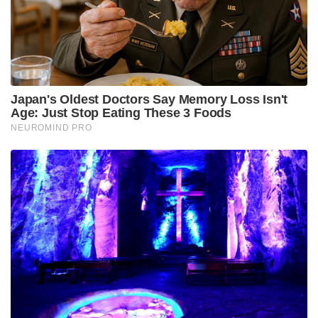
വാഹനങ്ങളാണ് കൂടുതൽ ഉപയോഗിക്കുന്നത് .
ഇത്തരം വാഹനങ്ങൾ ഉത്തരകൊറിയയുടെ കിം
ജോംഗ് ഉൻ ഉൾപ്പെടെയുള്ള വിദേശ നേതാക്കൾക്ക്
സമ്മാനിക്കുകയും ചെയ്തിരുന്നു.
https://twitter.com/BRICSinfo/status/1906066537368445
191?
ref_src=twsrc%5Etfw%7Ctwcamp%5Etweetembed%7Ctwt
erm%5E1906066537368445191%7Ctwgr%5E5d2ec66a0f
4ae4e8e7a5ad02820bed35c51c535a%7Ctwcon%5Es1_&re
f_url=https%3A%2F%2Findianexpress.com%2Farticle%2Fw
orld%2Frussia-president-putin-limousine-part-of-fleet-
explodes-moscow-fsb-9914019%2F
Tags:
mosco
Moscow
Russian President Putin