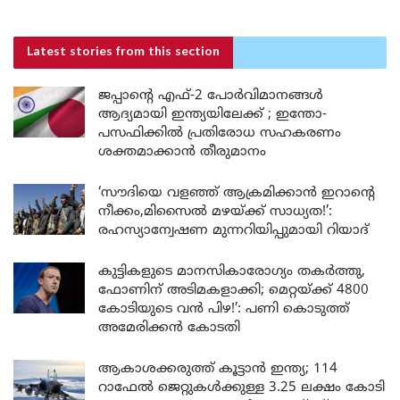
Latest stories
from this section
ജപ്പാന്റെ എഫ്-2 പോർവിമാനങ്ങൾ
ആദ്യമായി ഇന്ത്യയിലേക്ക് ; ഇന്തോ-
പസഫിക്കിൽ പ്രതിരോധ സഹകരണം
ശക്തമാക്കാൻ തീരുമാനം
‘സൗദിയെ വളഞ്ഞ് ആക്രമിക്കാൻ ഇറാന്റെ
നീക്കം,മിസൈൽ മഴയ്ക്ക് സാധ്യത!’:
രഹസ്യാന്വേഷണ മുന്നറിയിപ്പുമായി റിയാദ്
കുട്ടികളുടെ മാനസികാരോഗ്യം തകർത്തു,
ഫോണിന് അടിമകളാക്കി; മെറ്റയ്ക്ക് 4800
കോടിയുടെ വൻ പിഴ!’: പണി കൊടുത്ത്
അമേരിക്കൻ കോടതി
ആകാശക്കരുത്ത് കൂട്ടാൻ ഇന്ത്യ; 114
റാഫേൽ ജെറ്റുകൾക്കുള്ള 3.25 ലക്ഷം കോടി