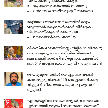
സമയമുണ്ട്, പ്രതിഷേധിക്കുന്ന
ചെറുപ്പക്കാരെ കാണാൻ സമയമില്ല ;
പ്രധാനമന്ത്രിക്കെതിരെ ഉദ്ദവ് താക്കറെ
മെറ്റയുടെ അൽഗോരിതത്തിൽ മാറ്റം
വരുത്താൻ കേന്ദ്രസർക്കാർ നിർദ്ദേശം ;
ഡീപ്‌ഫെയ്ക്കുകൾക്കും വ്യാജ
പ്രചാരണങ്ങൾക്കും തടയിടും
‘വികസിത ഭാരതത്തിന്റെ ശില്പികൾ നിങ്ങൾ;
പഠനം തുടരുന്നവരാണ് വിജയിക്കുക!’:
ഐ.ഐ.ടി ഡൽഹി ബിരുദദാന ചടങ്ങിൽ
ജെൻസികളോട് പ്രധാനമന്ത്രി നരേന്ദ്ര മോദി!
‘ധൈര്യമുണ്ടെങ്കിൽ തൊട്ടുനോക്കെടാ!
ബെംഗളൂരുവിലേക്ക് 25 ബംഗ്ലാദേശികളെ
വിട്ടിട്ടുണ്ട്; വീഡിയോ പങ്കുവെച്ച യുവാവ്
കുടുങ്ങി
സ്വാതന്ത്ര്യദിനാഘോഷങ്ങളിൽ വന്ദേമാതരം
പൂർണമായി ആലപിക്കണമെന്ന ഉത്തരവ്