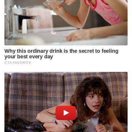
സിനിമാ മേഖലയിലെ ഇടപെടലുകളെ
പിന്തുണയ്ക്കുന്ന കൂടുതൽ ഡിജിറ്റൽ തെളിവുകൾ
കണ്ടെടുത്തതായി എക്സൈസ് ഡെപ്യൂട്ടി കമ്മീഷണർ
എസ് വിനോദ്കുമാർ സ്ഥിരീകരിച്ചു. “ചില സിനിമാ
വ്യക്തികളുടെ പങ്ക് സൂചിപ്പിക്കുന്ന വാട്ട്‌സ്ആപ്പ്
ചാറ്റുകളും മറ്റ് ഡിജിറ്റൽ രേഖകളും ഞങ്ങൾക്ക്
ലഭിച്ചു. വിശദമായ അന്വേഷണത്തിന് ശേഷം
അവരുടെ പേരുകൾ വെളിപ്പെടുത്തും,” അദ്ദേഹം
പറഞ്ഞു.
തായ്‌ലൻഡിൽ കൃഷി ചെയ്ത ഈ മരുന്ന്
ബെംഗളൂരുവിൽ ആണ് എത്തിച്ചത്. അവിടെ നിന്നാണ്
എറണാകുളത്ത് എത്തിച്ചതെന്നും ഉദ്യോഗസ്ഥർ
പറഞ്ഞു.വാടകയ്‌ക്കെടുത്ത കാറിലാണ് പ്രതികൾ
ഇരുവരും തസ്ലീമയുടെ കുട്ടികളോടൊപ്പം
ആലപ്പുഴയിലേക്ക് പോയത്. രഹസ്യ വിവരത്തിന്റെ
അടിസ്ഥാനത്തിൽ എക്സൈസ് ഉദ്യോഗസ്ഥർ
റിസോർട്ടിൽ റെയ്ഡ് നടത്തി മയക്കുമരുന്ന്