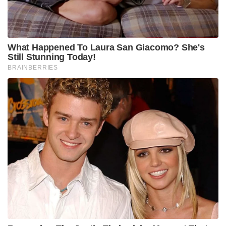
പിടിച്ചെടുക്കുകയായിരുന്നു.
കേസുമായി ബന്ധമുള്ള മറ്റുള്ളവരെ
തിരിച്ചറിയുന്നതിനായി തസ്ലീമയുടെ മൊബൈൽ
ഫോൺ അധികൃതർ പരിശോധിച്ചുവരികയാണ്.
മയക്കുമരുന്ന് വ്യാപാരത്തിന് സിനിമാ
മേഖലയ്ക്കുള്ളിൽ ഇവർക്ക് ബന്ധമുണ്ടെന്ന്
ഉദ്യോഗസ്ഥർ സംശയിക്കുന്നു. അഭിനയരംഗത്തേക്ക്
വരാൻ ചെന്നൈയിലെത്തിയ ഒരു യുവതിയെ
ലൈംഗികമായി പീഡിപ്പിച്ച കേസിൽ തസ്ലീമയെ
നേരത്തെ മറ്റൊരു കേസിൽ അറസ്റ്റ് ചെയ്തിരുന്നു
.ഇക്കാര്യവും സിനിമാ വ്യവസായവുമായുള്ള ഇവരുടെ
ബന്ധത്തെ കൂടുതൽ ശക്തമാക്കുന്നു.
സൈക്കോട്രോപിക് മരുന്നായ എംഡിഎംഎയേക്കാൾ
അപകടകരമാണ് ഹൈബ്രിഡ് കഞ്ചാവെന്ന്
എക്സൈസ് സംഘം മുന്നറിയിപ്പ് നൽകി.
സമീപകാലത്ത് നടന്ന എറ്റവും വലിയ കഞ്ചാവ്