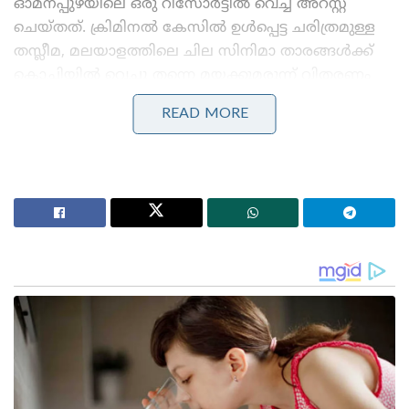
ഓമനപ്പുഴയിലെ ഒരു റിസോർട്ടിൽ വെച്ച് അറസ്റ്റ്
ചെയ്തത്. ക്രിമിനൽ കേസിൽ ഉൾപ്പെട്ട ചരിത്രമുള്ള
തസ്ലീമ, മലയാളത്തിലെ ചില സിനിമാ താരങ്ങൾക്ക്
കൊച്ചിയിൽ വെച്ചു തന്നെ മയക്കുമരുന്ന് വിതരണം
ചെയ്തതായി മൊഴി നൽകിയിട്ടുണ്ട്. ബാക്കി
READ MORE
സ്റ്റോക്കാണ് ആലപ്പുഴയിലേക്ക് കൊണ്ടുവന്നതെന്നും
റിപ്പോർട്ടുണ്ട്.
Stories you may like
‘ജെൻസികളെ കേൾക്കാൻ കോൺഗ്രസിന്
കഴിഞ്ഞുവോ എന്ന് സ്വയം പരിശോധിക്കണം;
വിമർശനവുമായി ശശി തരൂർ
‘മലപ്പുറത്ത് പിടിച്ചെടുത്തത് ഭീമൻ സ്ഫോടകവസ്തു
ശേഖരം; കർണാടകയിൽ നിന്ന് 3 പേരെക്കൂടി തൂക്കി
എൻഐ.എ!’: ആകെ അറസ്റ്റ് 11 ആയി; തമിഴ്‌നാട്ടിലും
റെയ്ഡ്!