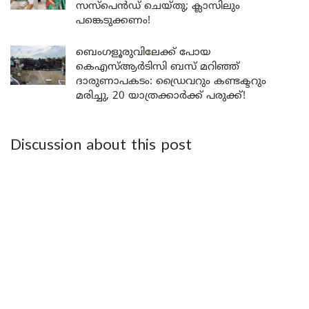
സസ്പെൻഡ് ചെയ്തു; ക്ലാസിലും
പങ്കെടുക്കണം!
ബെംഗളൂരുവിലേക്ക് പോയ
കെഎസ്ആർടിസി ബസ് മറിഞ്ഞ്
ദാരുണാപകടം: ഡ്രൈവറും കണ്ടക്ടറും
മരിച്ചു, 20 യാത്രക്കാർക്ക് പരുക്ക്!
Discussion about this post