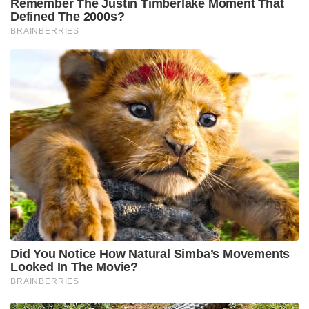
വേട്ടയാണിത്. വിതരണ ശൃംഖലയ്ക്കുള്ള സിനമാ
ബന്ധങ്ങൾ തെളിയിക്കുന്നതിനായി സംശയമുള്ളവരെ
ചോദ്യം ചെയ്യുമെന്നും എക്സൈസ് സംഘം അറിയിച്ചു.
സർക്കിൾ ഇൻസ്പെക്ടർ മഹേഷിന്റെ
നേതൃത്വത്തിലുള്ള സംഘമാണ് ഇരുവരെയും അറസ്റ്റ്
ചെയ്തത്.
Tags:
hybrid ganja brust
malayalam film industry UNDER SCANNER