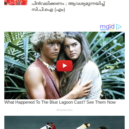
പിൻവലിക്കണം ; ആവശ്യമുന്നയിച്ച്
സി.പി.ഐ (എം)