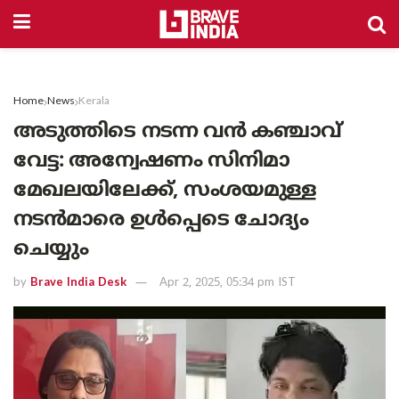
Home
News
Kerala
അടുത്തിടെ നടന്ന വൻ കഞ്ചാവ്
വേട്ട: അന്വേഷണം സിനിമാ
മേഖലയിലേക്ക്, സംശയമുള്ള
നടൻമാരെ ഉൾപ്പെടെ ചോദ്യം
ചെയ്യും
by
Brave India Desk
Apr 2, 2025, 05:34 pm IST