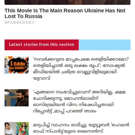
Latest stories
from this section
‘സവർക്കറുടെ മാപ്പപേക്ഷ തെളിയിക്കാമോ?
തെളിയിച്ചാൽ ഒരു ലക്ഷം രൂപ!’; സോഷ്യൽ
മീഡിയയിൽ ചരിത്ര വെല്ലുവിളിയുമായി
യുവാവ്
‘എങ്ങനെ സംഭവിച്ചുവെന്ന് അറിയില്ല, ക്ഷമ
ചോദിക്കുന്നു; മോഹൻലാലിന്
ഓസ്ട്രേലിയൻ വിസ നിഷേധിച്ചതായി
റിപ്പോർട്ട് ,മാപ്പ് പറഞ്ഞ് താരം
മദ്യപിച്ച് വാഹനം ഓടിച്ചു, യൂട്യൂബർ ‘ഹെലൻ
ഓഫ് സ്പാർട്ട’യുടെ ലൈസൻസ്