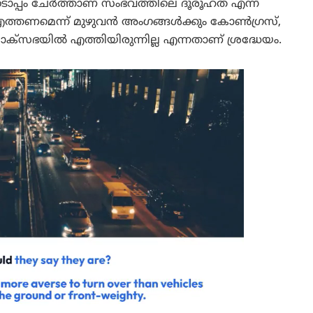
പ്പം ചേർത്താണ് സംഭവത്തിലെ ദൂരൂഹത എന്ന്
ൽ എത്തണമെന്ന് മുഴുവൻ അംഗങ്ങൾക്കും കോൺഗ്രസ്,
െ ലോക്സഭയിൽ എത്തിയിരുന്നില്ല എന്നതാണ് ശ്രദ്ധേയം.