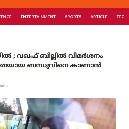
FENCE
ENTERTAINMENT
SPORTS
ARTICLE
TECH
രയിൽ ; വഖഫ് ബില്ലിൽ വിമർശനം
തയായ ബന്ധുവിനെ കാണാൻ
India