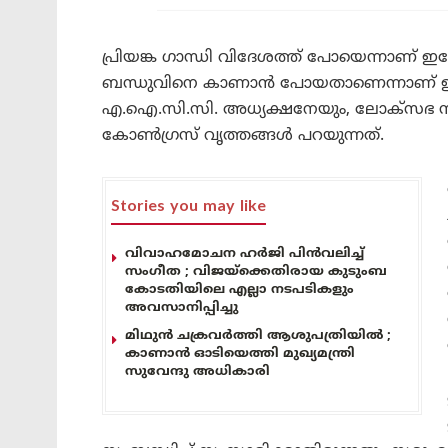
പ്രിയങ്ക ഗാന്ധി വിദേശത്ത് പോയെന്നാണ്
ബന്ധുവിനെ കാണാൻ പോയതാണെന്നാണ് ഇതി
എ.ഐ.സി.സി. അധ്യക്ഷനേയും, ലോക്സഭ സ്പീ
കോൺഗ്രസ് വൃത്തങ്ങൾ പറയുന്നത്.
Stories you may like
വിവാഹമോചന ഹർജി പിൻവലിച്ച്
സംഗീത ; വിജയ്ക്കെതിരായ കുടുംബ
കോടതിയിലെ എല്ലാ നടപടികളും
അവസാനിപ്പിച്ചു
മിഥുൻ ചക്രവർത്തി ആശുപത്രിയിൽ ;
കാണാൻ ഓടിയെത്തി മുഖ്യമന്ത്രി
സുവേന്ദു അധികാരി