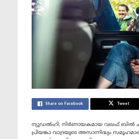
Share on Facebook
Tweet
ന്യൂഡൽഹി; നിർണായകമായ വഖഫ് ബിൽ ചർച
പ്രിയങ്കാ വാദ്രയുടെ അസാന്നിദ്ധ്യം സമൂഹമ