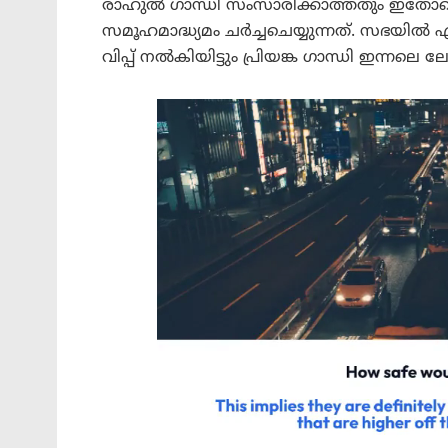
രാഹുൽ ഗാന്ധി സംസാരിക്കാത്തതും ഇതോടൊ
സമൂഹമാദ്ധ്യമം ചർച്ചചെയ്യുന്നത്. സഭയി
വിപ്പ് നൽകിയിട്ടും പ്രിയങ്ക ഗാന്ധി ഇന്നല