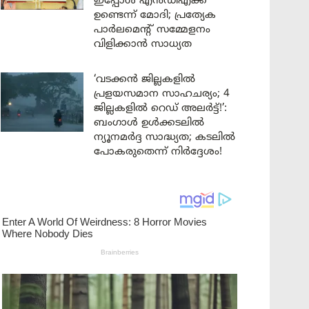
ഇപ്പോൾ എൻഡിഎക്ക്
ഉണ്ടെന്ന് മോദി; പ്രത്യേക
പാർലമെന്റ് സമ്മേളനം
വിളിക്കാൻ സാധ്യത
‘വടക്കൻ ജില്ലകളിൽ
പ്രളയസമാന സാഹചര്യം; 4
ജില്ലകളിൽ റെഡ് അലർട്ട്!’:
ബംഗാൾ ഉൾക്കടലിൽ
ന്യൂനമർദ്ദ സാദ്ധ്യത; കടലിൽ
പോകരുതെന്ന് നിർദ്ദേശം!