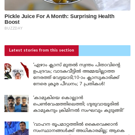
Latest stories
from this section
‘ഏഴാം ക്ലാസ് മുതൽ സ്വന്തം പിതാവിന്റെ
ഉപദ്രവം; വാടകവീട്ടിൽ അമ്മയില്ലാത്ത
നേരത്ത് വേട്ടയാടി;10-ാം ക്ലാസുകാരിക്ക്
നേരെ ക്രൂര പീഡനം; 7 പ്രതികൾ!
‘കാമുകിയെ കൊല്ലാൻ
പെൺവേഷത്തിലെത്തി; ഗുരുവായൂരിൽ
കാമുകനും ക്രിമിനൽ സംഘവും കുടുങ്ങി!’
‘വാഹന രൂപമാറ്റത്തിൽ കൈവെക്കാൻ
സംസ്ഥാനങ്ങൾക്ക് അധികാരമില്ല; ആകെ