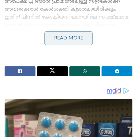
അപേക്ഷിച്ച് അതേ പ്രായത്തിലുള്ള സ്ത്രീകൾക്ക്
അവരെക്കാൾ കേൾശക്തി കൂടുതലായിരിക്കും.
ഇതിന് പിന്നിൽ കോക്ലിയർ ഘടനയിലെ സൂക്ഷ്മമായ
വ്യത്യാസങ്ങൾ കാരണമോ ഗർഭാശയ വികസന
സമയത്ത് ഹോർമോണുകളുമായി വ്യത്യസ്തമായി
READ MORE
സമ്പർക്കം പുലർത്തുന്നതു കൊണ്ടോ ആകാമെന്ന്
ഗവേഷകർ വിശദീകരിക്കുന്നു.
ഇക്വഡോർ, ഇംഗ്ലണ്ട്, ഗാബൺ, ദക്ഷിണാഫ്രിക്ക,
ഉസ്‌ബെക്കിസ്ഥാൻ എന്നീ അഞ്ച് വ്യത്യസ്ത
രാജ്യങ്ങളിൽ നിന്നുള്ള 13 വിവിധ ഗ്രൂപ്പുകളിൽ നിന്നും
450 പേർ പഠനത്തിൽ ഭാഗമായി.
Stories you may like
‘കത്തിയത് എന്റെ വാഹനമല്ല, കോടികളുടെ സ്വപ്നം:
സംവിധായകൻ വിജീഷ് മണിയുടെ കാർ കത്തിച്ച
കേസിൽ പ്രതികളെ പിടികൂടാതെ പോലീസ്
കർക്കിടകം കനക്കുന്നു, 3 ജില്ലകളിൽ അതിതീവ്ര മഴ;