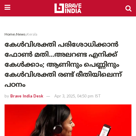
Home
News
Kerala
കേൾവിശക്തി പരിശോധിക്കാൻ
ഫോൺ മതി…അലറണ്ട എനിക്ക്
കേൾക്കാം; ആണിനും പെണ്ണിനും
കേൾവിശക്തി രണ്ട് രീതിയിലെന്ന്
പഠനം
by
Brave India Desk
Apr 3, 2025, 04:50 pm IST