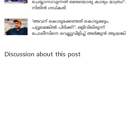
ചെയ്യാനാവുന്നത് ഒരേയൊരു കാര്യം മാത്രം!’:
നിതിൻ ഗഡ്കരി
‘അവന് കൊടുക്കേണ്ടത് കൊടുക്കും,
പറ്റുമെങ്കിൽ പിടിക്ക്!’: ഒളിവിലിരുന്ന്
പോലീസിനെ വെല്ലുവിളിച്ച് അർജുൻ ആയങ്കി
Discussion about this post