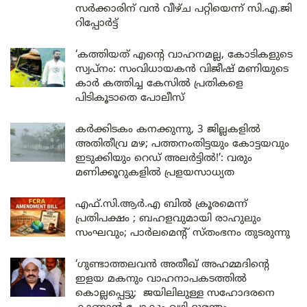
സർക്കാരിന് വൻ വീഴ്ച പറ്റിയെന്ന് സി.എ.ജി
റിപ്പോർട്ട്
‘കത്തിയത് എന്റെ വാഹനമല്ല, കോടികളുടെ
സ്വപ്നം: സംവിധായകൻ വിജീഷ് മണിയുടെ
കാർ കത്തിച്ച കേസിൽ പ്രതികളെ
പിടികൂടാതെ പോലീസ്
കർക്കിടകം കനക്കുന്നു, 3 ജില്ലകളിൽ
അതിതീവ്ര മഴ; പത്തനംതിട്ടയും കോട്ടയവും
ഇടുക്കിയും റെഡ് അലർട്ടിൽ!’: വരും
മണിക്കൂറുകളിൽ പ്രളയസാധ്യത
എഫ്.സി.ആർ.എ ബിൽ ക്രൂരമെന്ന്
പ്രതിപക്ഷം ; ബഹളവുമായി രാഹുലും
സംഘവും; പാർലമെന്റ് സ്തംഭനം തുടരുന്നു
‘ഗുണ്ടാത്തലവൻ അതീഖ് അഹമ്മദിന്റെ
ഇളയ മകനും വാഹനാപകടത്തിൽ
കൊല്ലപ്പെട്ടു; ജയിലിലുള്ള സഹോദരനെ