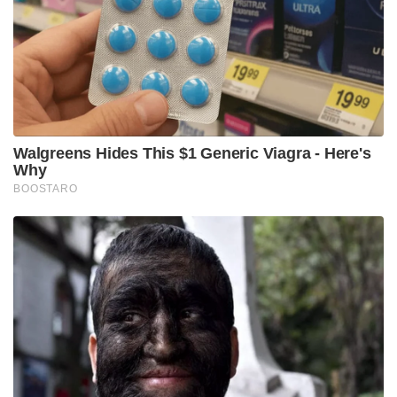
പത്തനംതിട്ടയും കോട്ടയവും ഇടുക്കിയും റെഡ്
അലർട്ടിൽ!’: വരും മണിക്കൂറുകളിൽ പ്രളയസാധ്യത
വ്യത്യസ്ത പരിസ്ഥിതിയിൽ ജീവിക്കുന്നത് ആളുകളുടെ
കേൾവിശക്തിയിൽ പരിണാമം വരുത്തിയിട്ടുണ്ടെന്നും
?ഗവേഷകർ കണ്ടെത്തി. ജീവിക്കുന്ന സ്ഥലം കേൾവി
രീതിയെ മാറ്റുമെന്ന് പഠനത്തിൽ പറയുന്നു. ഉയർന്ന
പ്രദേശങ്ങളിൽ ഓക്‌സിജന്റെ അളവു
കുറവായതിനാൽ അവിടെ ജീവിക്കുന്ന ആളുകൾക്ക്
കേൾവി ശക്തി പൊതുവെ കുറവായിരിക്കും. എന്നാൽ
വനമേഖലയിൽ താമസമാക്കിയവർക്ക് ഉയർന്ന
കേൾവിശക്തിയാണെന്നും കണ്ടെത്തി.
സംഭവം ഇതൊക്കെയാണെങ്കിലും നമുക്ക് കേൾവി
ശക്തിയ്ക്ക് കുറവുണ്ടോയെന്ന് പലപ്പോഴും
ആശങ്കപ്പെടാറുള്ളവരാണ് നമ്മൾ.കൈയിൽ
സ്മാർട്‌ഫോൺ ഉണ്ടോ? എങ്കിൽ നിങ്ങളുടെ
കേൾവിശക്തി അറിയാം. കേൾവി പ്രശ്‌നങ്ങൾ