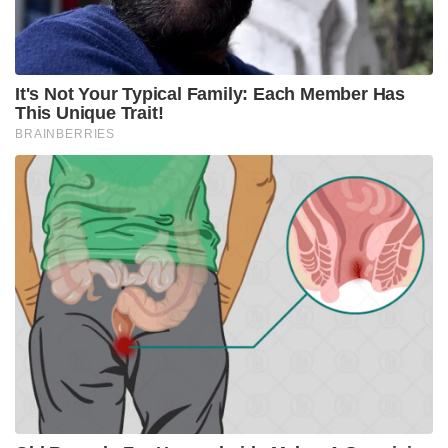
കണ്ടുപിടിക്കാൻ സ്വന്തമായി മൊബൈൽ ആപ്പ് തന്നെ
ലോകാരോഗ്യ സംഘടന പുറത്തിറക്കിയിട്ടുണ്ട്്.
‘hearWHO’ എന്നാണ് ഡബ്ല്യു എച്ച് ഒ പുറത്തിറക്കിയ
ആപ്പിൻറെ പേര്.
ഇതുമാത്രമല്ല, ആപ് സ്റ്റോറുകളിൽ ചെന്നാൽ കേൾവി
ശക്തി പരിശോധിക്കുന്ന മിമി ടെസ്റ്റ് , ഹിയറിങ് ചെക്ക്,
സൌണ്ട് ചെക്ക് തുടങ്ങി നിരവധി ആപ്പുകൾ കാണാം.
എല്ലാ ആപ്പുകളും
ഓഡിയോഗ്രാമുകളുടേതുപോലെയുളള പരിശോധനാ
രീതികൾ തന്നെയാണ് പിന്തുടരുന്നത്. ആപ്പുകൾ വഴി
കേൾവി പരിശോധിക്കണമെങ്കിൽ ഇയർഫോൺ
അത്യാവശ്യമാണ്.
Tags:
phone
Hearing Sensitivity
women
Mobile App
men