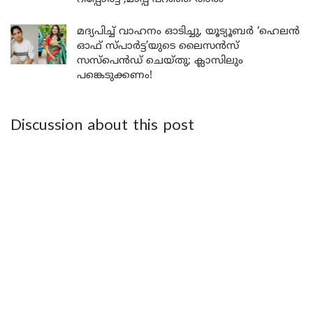
മദ്യപിച്ച് വാഹനം ഓടിച്ചു, യൂട്യൂബർ ‘ഹെലൻ
ഓഫ് സ്പാർട്ട’യുടെ ലൈസൻസ്
സസ്പെൻഡ് ചെയ്തു; ക്ലാസിലും
പങ്കെടുക്കണം!
Discussion about this post