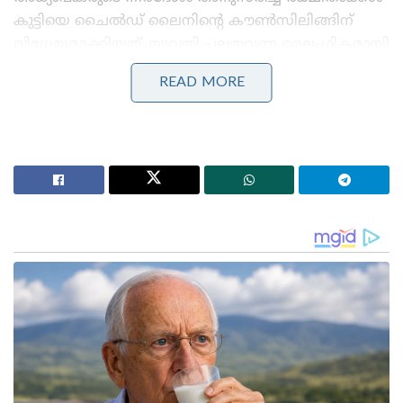
കുട്ടിയെ ചൈൽഡ് ലൈനിന്റെ കൗൺസിലിങ്ങിന്
വിധേയമാക്കിയത്. യുവതി പലതവണ ലൈംഗികമായി
പീഡിപ്പിച്ചെന്ന് 12-കാരി കൗൺസിലിങ്ങിൽ
READ MORE
വെളിപ്പെടുത്തിയതിനെ തുടർന്ന് ഈ വിവരം
പോലീസിൽ അറിയിക്കുകയും യുവതിയെ അറസ്റ്റ്
ചെയ്യുകയുമായിരുന്നു. പ്രതിയായ സ്നേഹ മെർളിൻ
പെൺകുട്ടിക്ക് സ്വർണ ബ്രെയ്സ്ലെറ്റ് ഉൾപ്പെടെയുള്ള
സമ്മാനങ്ങൾ നൽകിയിരുന്നതായും
വെളിപ്പെടുത്തലുകളുണ്ട്.
Stories you may like
പാർട്ടിക്ക് വേണ്ടി പ്രതികരിച്ചതിനാണ് കള്ളക്കേസിൽ
ജയിലിൽ അടയ്ക്കപ്പെട്ടത്, പിന്തുണ വേണ്ട, പിന്നിൽ
നിന്ന് കുത്തരുത്; ജയരാജനെതിരെ ആഞ്ഞടിച്ച്
അർജുൻ ആയങ്കി
‘ജെൻസികളെ കേൾക്കാൻ കോൺഗ്രസിന്
കഴിഞ്ഞുവോ എന്ന് സ്വയം പരിശോധിക്കണം;