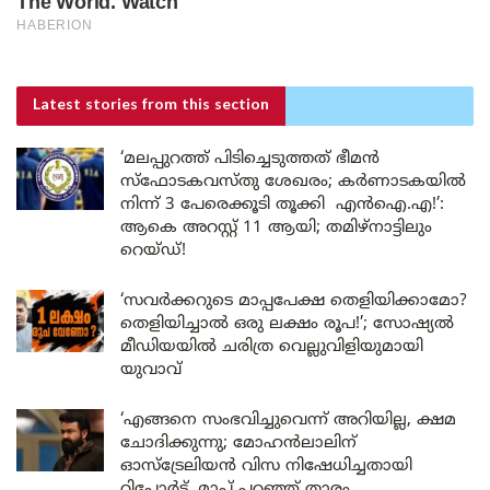
Latest stories
from this section
‘മലപ്പുറത്ത് പിടിച്ചെടുത്തത് ഭീമൻ
സ്ഫോടകവസ്തു ശേഖരം; കർണാടകയിൽ
നിന്ന് 3 പേരെക്കൂടി തൂക്കി എൻഐ.എ!’:
ആകെ അറസ്റ്റ് 11 ആയി; തമിഴ്‌നാട്ടിലും
റെയ്ഡ്!
‘സവർക്കറുടെ മാപ്പപേക്ഷ തെളിയിക്കാമോ?
തെളിയിച്ചാൽ ഒരു ലക്ഷം രൂപ!’; സോഷ്യൽ
മീഡിയയിൽ ചരിത്ര വെല്ലുവിളിയുമായി
യുവാവ്
‘എങ്ങനെ സംഭവിച്ചുവെന്ന് അറിയില്ല, ക്ഷമ
ചോദിക്കുന്നു; മോഹൻലാലിന്
ഓസ്ട്രേലിയൻ വിസ നിഷേധിച്ചതായി
റിപ്പോർട്ട് ,മാപ്പ് പറഞ്ഞ് താരം