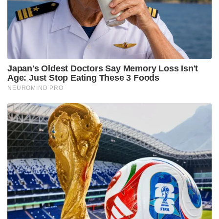
വിമർശനവുമായി ശശി തരൂർ
സ്നേഹ മെർലിനെതിരെ നേരത്തെയും സമാനമായ
രീതിയിലുള്ള കേസ് രജിസ്റ്റർ ചെയ്തിട്ടുണ്ടെന്നാണ്
പോലീസ് പറയുന്നത്. മുമ്പ് ഒരു അടിപിടി കേസിലും
ഇവർ പ്രതിയായിട്ടുണ്ട്.
Tags:
brother
sneha