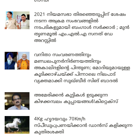
ഗാന്ധി
2021 നിയമസഭാ തിരഞ്ഞെടുപ്പിന് ശേഷം
നടന്ന അക്രമ സംഭവങ്ങളിൽ
നടപടികളുമായി ബംഗാൾ സർക്കാർ ; മുൻ
തൃണമൂൽ എം.എൽ.എ സനത് ഡേ
അറസ്റ്റിൽ
വനിതാ സംവരണത്തിനും
മണ്ഡലപുനർനിർണയത്തിനും
അകാലിദളിന്റെ പിന്തുണ; മോദിയുമായുള്ള
കൂടിക്കാഴ്ചയ്ക്ക് പിന്നാലെ നിലപാട്
വ്യക്തമാക്കി സുഖ്ബീർ സിങ് ബാദൽ
അമേരിക്കൻ കുട്ടികൾ ഉടുക്കുന്ന
കിഴക്കമ്പലം കുപ്പായങ്ങൾ!കിറ്റെക്സ്
4Kg ഹൃദയവും 70Km/h
സ്പീഡും;പ്രണയിക്കാൻ ഡാൻസ് കളിക്കുന്ന
കുതിരശക്തി