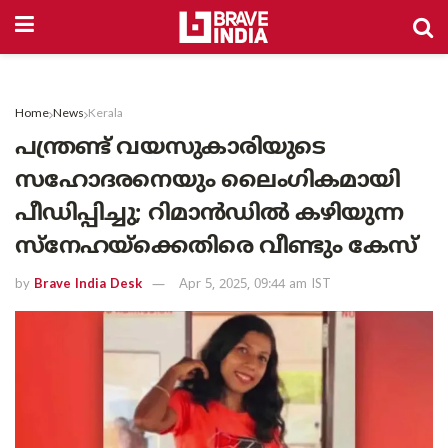
Home
News
Kerala
പന്ത്രണ്ട് വയസുകാരിയുടെ
സഹോദരനെയും ലൈംഗികമായി
പീഡിപ്പിച്ചു; റിമാൻഡിൽ കഴിയുന്ന
സ്‌നേഹയ്‌ക്കെതിരെ വീണ്ടും കേസ്
by
Brave India Desk
Apr 5, 2025, 09:44 am IST