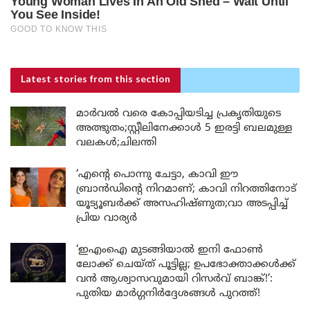
Latest stories
from this section
മാർവൽ വരെ കോപ്പിയടിച്ച പ്രകൃതിയുടെ
അത്ഭുതം;സ്റ്റീലിനേക്കാൾ 5 ഇരട്ടി ബലമുള്ള
വലകൾ;ചിലന്തി
‘എന്റെ പൊന്നു ചേട്ടാ, കാവി ഈ
ബ്രാൻഡിന്റെ നിറമാണ്; കാവി നിറത്തിനോട്
യൂട്യൂബർക്ക് അസഹിഷ്ണുത;വാ അടപ്പിച്ച്
പ്രിയ വാര്യർ
‘ഇഎംഐ മുടങ്ങിയാൽ ഇനി ഫോൺ
ലോക്ക് ചെയ്ത് പൂട്ടില്ല; ഉപഭോക്താക്കൾക്ക്
വൻ ആശ്വാസവുമായി റിസർവ് ബാങ്ക്!’:
പുതിയ മാർഗ്ഗനിർദ്ദേശങ്ങൾ പുറത്ത്!