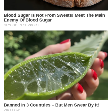
കൂടുകയും കുറയുകയും ചെയ്യും? സ്റ്റാർ ഹോട്ടൽ
മുതൽ തട്ടുകട വരെ ഗ്രേഡ് തിരിച്ചാകും വില
നിശ്ചയിക്കുക. നിയമം ലംഘിച്ചാൽ ഹോട്ടൽ ഉടമ
പിഴയൊടുക്കാനും വ്യവസ്ഥ എന്നിവയാണ് ബില്ലിന്റെ
പ്രത്യേകകൾ
Tags:
hotel
food