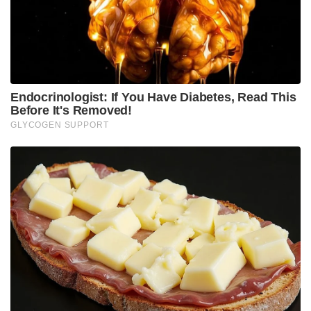
മാത്രമേ ഭക്ഷണസാധനങ്ങളുടെ വിലയിലും മാറ്റം വരൂ
അത്രേ.ഭക്ഷ്യമന്ത്രി ജി.ആർ.അനിൽ
മുൻകൈയെടുത്താണ് ഇപ്പോൾ ബില്ല് കൊണ്ടുവരാൻ
ശ്രമിക്കുന്നത്. ഹോട്ടൽ ഉടമകളുടെ ന്യായമായ
ആവശ്യങ്ങൾകൂടി പരിഗണിച്ചാകും ബില്ലിലെ
വ്യവസ്ഥകൾക്ക് അന്തിമരൂപം നൽകുക.
സാധനവിലയ്ക്കനുസരിച്ച് മാറ്റം,വില നിർണ്ണയിക്കാൻ
സംസ്ഥാന, ജില്ലാ തലങ്ങളിൽ
സമിതികളുണ്ടാകും.സിവിൽ സപ്ലൈസ്
കമ്മിഷണറായിരിക്കും സംസ്ഥാനതല സമിതി
അദ്ധ്യക്ഷൻ.ജില്ലാതലത്തിൽ കളക്ടർ അദ്ധ്യക്ഷനാകും.
ഉപഭോക്തൃ, ഭക്ഷ്യസുരക്ഷാ വകുപ്പ് ഉദ്യോഗസ്ഥർക്കു
പുറമെ ജനപ്രതിനിധികളേയും ഉൾപ്പെടുത്തും
,ഒരിക്കൽ നിശ്ചയിക്കുന്ന വില കുറഞ്ഞത് മൂന്നു മാസം
തുടരും. അരി, പലവ്യഞ്ജനം, പച്ചക്കറി
തുടങ്ങിയവയുടെ വിലയനുസരിച്ച് ഭക്ഷ്യവില