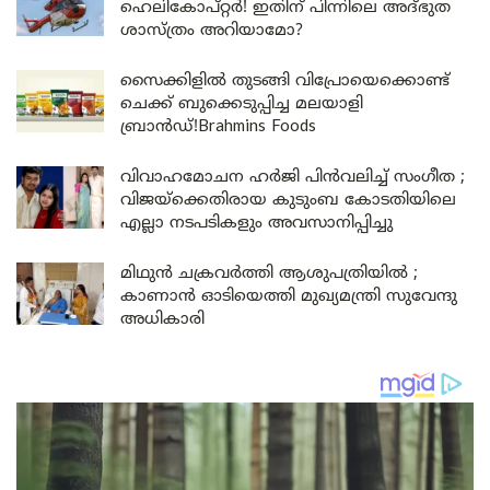
ഹെലികോപ്റ്റര്‍! ഇതിന് പിന്നിലെ അദ്ഭുത
ശാസ്ത്രം അറിയാമോ?
സൈക്കിളിൽ തുടങ്ങി വിപ്രോയെക്കൊണ്ട്
ചെക്ക് ബുക്കെടുപ്പിച്ച മലയാളി
ബ്രാൻഡ്!Brahmins Foods
വിവാഹമോചന ഹർജി പിൻവലിച്ച് സംഗീത ;
വിജയ്ക്കെതിരായ കുടുംബ കോടതിയിലെ
എല്ലാ നടപടികളും അവസാനിപ്പിച്ചു
മിഥുൻ ചക്രവർത്തി ആശുപത്രിയിൽ ;
കാണാൻ ഓടിയെത്തി മുഖ്യമന്ത്രി സുവേന്ദു
അധികാരി