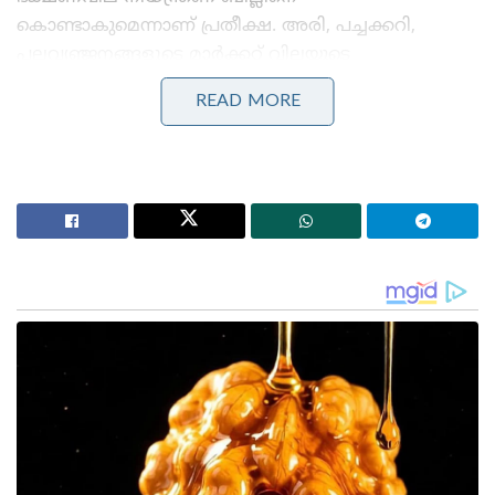
കൊണ്ടാകുമെന്നാണ് പ്രതീക്ഷ. അരി, പച്ചക്കറി,
പലവ്യഞ്ജനങ്ങളുടെ മാർക്കറ്റ് വിലയുടെ
ഏറ്റക്കുറച്ചിലുകളുടെ അടിസ്ഥാനത്തിൽ ഹോട്ടൽ
READ MORE
ഭക്ഷണ സാധനങ്ങളുടെ വില നിശ്ചയിക്കണമെന്നാണ്
ബില്ലിന്റെ കരടിൽ പറയുന്നത്.
Stories you may like
‘തമിഴ്‌നാട്ടിലെ ബസ് കണ്ടിട്ടുണ്ടോ?, നമ്മുടെ KSRTC
ബസിൽ ഡ്രൈവറോ കണ്ടക്ടറോ ഒരു തുള്ളി
വെള്ളമൊഴിക്കുന്നത് കണ്ടിട്ടുണ്ടോ?’: രമേശ്
ചെന്നിത്തല!
‘വടക്കൻ ജില്ലകളിൽ പ്രളയസമാന സാഹചര്യം; 4
ജില്ലകളിൽ റെഡ് അലർട്ട്!’: ബംഗാൾ ഉൾക്കടലിൽ
ന്യൂനമർദ്ദ സാദ്ധ്യത; കടലിൽ പോകരുതെന്ന് നിർദ്ദേശം!
ഓരോ മൂന്നു മാസം കഴിയുമ്പോഴും
ഭക്ഷ്യവസ്തുക്കളുടെ വിലയിൽ മാറ്റം ഉണ്ടായാൽ