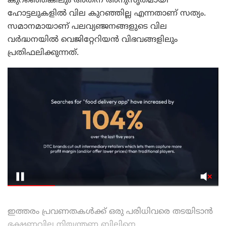
കുറഞ്ഞെങ്കിലും അതിന് അനുസൃതമായി
ഹോട്ടലുകളിൽ വില കുറഞ്ഞില്ല എന്നതാണ് സത്യം.
സമാനമായാണ് പലവ്യഞ്ജനങ്ങളുടെ വില
വർദ്ധനയിൽ വെജിറ്റേറിയൻ വിഭവങ്ങളിലും
പ്രതിഫലിക്കുന്നത്.
ഇത്തരം പ്രവണതകൾക്ക് ഒരു പരിധിവരെ തടയിടാൻ
ഭക്ഷണവില നിയന്ത്രണ ബില്ലിനെ