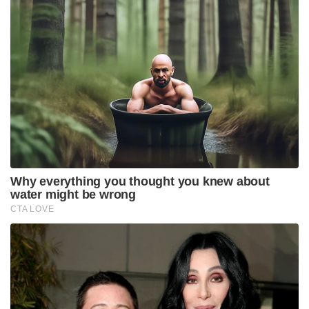
എക്‌സൈസ് വകുപ്പ് നടനെ പ്രതി
ചേർക്കാത്തതിനാലാണ് ഈ നടപടി. കേസിൽ തന്നെ
പ്രതിയാക്കി അറസ്റ്റു ചെയ്യുമെന്ന പേടിയുണ്ടെന്നും
അതിനാൽ മുൻകൂർ ജാമ്യം വേണമെന്നുമായിരുന്നു
ശ്രീനാഥ് ഭാസി ഹർജിയിലൂടെ ആവശ്യപ്പെട്ടത്. കഴിഞ്ഞ
നവംബറിൽ കോഴിക്കോട് ഒരു ഷൂട്ടിങ് ലൊക്കേഷനിൽ
തസ്ലിമ തന്നെ കാണാനെത്തിയിരുന്നു. അന്ന്
ക്രിസ്റ്റീനയെന്നാണ് പേര് പറഞ്ഞത്.
ആരാധികയാണെന്ന പേരിൽ ഒരു സുഹൃത്ത്
വഴിയായിരുന്നു പരിചയപ്പെടൽ. അന്ന് അവർ ഫോൺ
നമ്പറും വാങ്ങി. പിന്നീട് ഏപ്രിൽ ഒന്നിന് വിളിച്ച്
കഞ്ചാവ് ആവശ്യമുണ്ടോ എന്ന് ചോദിച്ചു.
കളിയാക്കുകയാണ് എന്നു കരുതി ‘വെയ്റ്റ്’ എന്ന്
മറുപടി അയച്ചു. അല്ലാതെ അവർ അയച്ച മറ്റ്
മെസേജുകൾക്കൊന്നും മറുപടി നൽകിയിട്ടില്ലെന്നു
ശ്രീനാഥ് ഭാസിയുടെ മുൻകൂർ
ജാമ്യാപേക്ഷയിലുണ്ടായിരുന്നു.