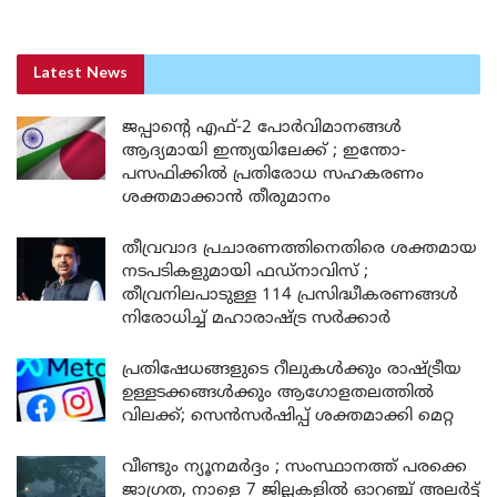
Latest News
ജപ്പാന്റെ എഫ്-2 പോർവിമാനങ്ങൾ
ആദ്യമായി ഇന്ത്യയിലേക്ക് ; ഇന്തോ-
പസഫിക്കിൽ പ്രതിരോധ സഹകരണം
ശക്തമാക്കാൻ തീരുമാനം
തീവ്രവാദ പ്രചാരണത്തിനെതിരെ ശക്തമായ
നടപടികളുമായി ഫഡ്നാവിസ് ;
തീവ്രനിലപാടുള്ള 114 പ്രസിദ്ധീകരണങ്ങൾ
നിരോധിച്ച് മഹാരാഷ്ട്ര സർക്കാർ
പ്രതിഷേധങ്ങളുടെ റീലുകൾക്കും രാഷ്ട്രീയ
ഉള്ളടക്കങ്ങൾക്കും ആഗോളതലത്തിൽ
വിലക്ക്; സെൻസർഷിപ്പ് ശക്തമാക്കി മെറ്റ
വീണ്ടും ന്യൂനമർദ്ദം ; സംസ്ഥാനത്ത് പരക്കെ
ജാഗ്രത, നാളെ 7 ജില്ലകളിൽ ഓറഞ്ച് അലർട്ട്