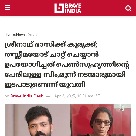
Home
News
Kerala
ശ്രീനാഥ് ഭാസിക്ക് കുരുക്ക്;
തസ്ലീമയോട് ചാറ്റ് ചെയ്യാൻ
ഉപയോഗിച്ചത് പെൺസുഹൃത്തിന്റെ
പേരിലുള്ള സിം,മൂന്ന് നടന്മാരുമായി
ഇടപാടുണ്ടെന്ന് യുവതി
by
Brave India Desk
Apr 8, 2025, 10:51 am IST