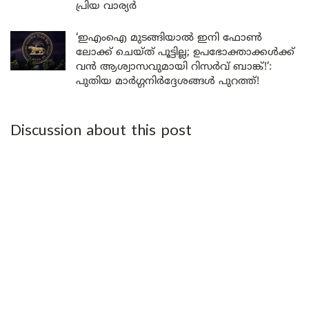
പ്രിയ വാര്യർ
‘ഇഎംഐ മുടങ്ങിയാൽ ഇനി ഫോൺ
ലോക്ക് ചെയ്ത് പൂട്ടില്ല; ഉപഭോക്താക്കൾക്ക്
വൻ ആശ്വാസവുമായി റിസർവ് ബാങ്ക്!’:
പുതിയ മാർഗ്ഗനിർദ്ദേശങ്ങൾ പുറത്ത്!
Discussion about this post