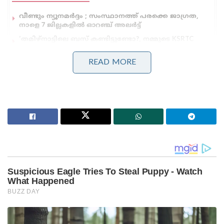
വീണ്ടും ന്യൂനമർദ്ദം ; സംസ്ഥാനത്ത് പരക്കെ ജാഗ്രത,
നാളെ 7 ജില്ലകളിൽ ഓറഞ്ച് അലർട്ട്
‘തമിഴ്‌നാട്ടിലെ ബസ് കണ്ടിട്ടുണ്ടോ?, നമ്മുടെ KSRTC
ബസിൽ ഡ്രൈവറോ കണ്ടക്ടറോ ഒരു തുള്ളി
വെള്ളമൊഴിക്കുന്നത് കണ്ടിട്ടുണ്ടോ?’: രമേശ്
READ MORE
ചെന്നിത്തല!
മലയാളത്തിലെ മൂന്ന് നടന്മാരുമായി
ഇടപാടുണ്ടെന്നാണ് തസ്ലീമയുടെ മൊഴി. നിലവിൽ
ശ്രീനാഥ് ഭാസിയുമായുള്ള ചാറ്റ് വിവരങ്ങൾ മാത്രമാണ്
ലഭിച്ചിരിക്കുന്നത്. ശാസ്ത്രീയ പരിശോധന ഫലം
ലഭിച്ചാലെ ലഹരി ഇടപാടിന്റെ കൂടുതൽ വിവരങ്ങൾ
ലഭിക്കുകയുളളൂ.
അതേസമയം, കേസുമായി ബന്ധപ്പെട്ട് ശ്രീനാഥ് ഭാസി
ഹൈക്കോടതിയിൽ നൽകിയ മുൻകൂർ ജാമ്യ ഹർജി
കഴിഞ്ഞ ദിവസം പിൻവലിച്ചിരുന്നു. കേസിൽ