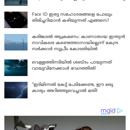
Face ID ഇരട്ട സഹോദരങ്ങളെ പോലും
തിരിച്ചറിയാൻ കഴിയുന്നത് എങ്ങനെ?
കരിങ്കടൽ ആക്രമണം: കാണാതായ ഇന്ത്യൻ
നാവികരെ കണ്ടെത്താനായില്ലെന്ന് കേന്ദ്ര
സർക്കാർ സുപ്രീം കോടതിയിൽ
വെള്ളത്തിനടിയിൽ ശബ്ദം പായുന്നത്
വായുവിനേക്കാൾ വേഗത്തിൽ!
“ഇടിമിന്നൽ കേട്ട് പേടിക്കേണ്ട, ഈ ഒരു
കാര്യം അറിഞ്ഞുവെച്ചാൽ മതി!