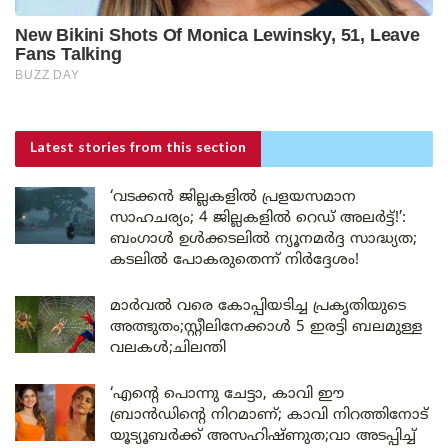
Latest stories
from this section
‘വടക്കൻ ജില്ലകളിൽ പ്രളയസമാന
സാഹചര്യം; 4 ജില്ലകളിൽ റെഡ് അലർട്ട്!’:
ബംഗാൾ ഉൾക്കടലിൽ ന്യൂനമർദ്ദ സാദ്ധ്യത;
കടലിൽ പോകരുതെന്ന് നിർദ്ദേശം!
മാർവൽ വരെ കോപ്പിയടിച്ച പ്രകൃതിയുടെ
അത്ഭുതം;സ്റ്റീലിനേക്കാൾ 5 ഇരട്ടി ബലമുള്ള
വലകൾ;ചിലന്തി
‘എന്റെ പൊന്നു ചേട്ടാ, കാവി ഈ
ബ്രാൻഡിന്റെ നിറമാണ്; കാവി നിറത്തിനോട്
യൂട്യൂബർക്ക് അസഹിഷ്ണുത;വാ അടപ്പിച്ച്