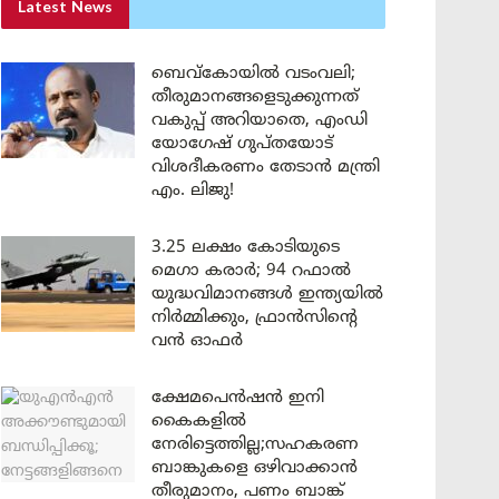
Latest News
ബെവ്കോയിൽ വടംവലി;
തീരുമാനങ്ങളെടുക്കുന്നത്
വകുപ്പ് അറിയാതെ, എംഡി
യോഗേഷ് ഗുപ്തയോട്
വിശദീകരണം തേടാൻ മന്ത്രി
എം. ലിജു!
3.25 ലക്ഷം കോടിയുടെ
മെഗാ കരാർ; 94 റഫാൽ
യുദ്ധവിമാനങ്ങൾ ഇന്ത്യയിൽ
നിർമ്മിക്കും, ഫ്രാൻസിന്റെ
വൻ ഓഫർ
ക്ഷേമപെൻഷൻ ഇനി
കൈകളിൽ
നേരിട്ടെത്തില്ല;സഹകരണ
ബാങ്കുകളെ ഒഴിവാക്കാൻ
തീരുമാനം, പണം ബാങ്ക്