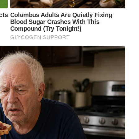
ജോലിയിൽ ഉഴപ്പണം എന്നോ അല്ല, മറിച്ച് ജോലി
ം.
ഹചര്യം ആണെങ്കിലും ആവശ്യം എങ്കിൽ ലീവ്
ക്കും, പക്ഷെ ലീവ് ദിവസത്തിലും ഫുൾ ടൈം
ാത്രകൾ പോയിട്ട്, ടൂറിസം കേന്ദ്രങ്ങളിൽ ഇരുന്ന്
െച്ച് ‘ഇന്ന് ഒരു VC ഉണ്ട്, അത് അറ്റൻഡ് ചെയ്യണം’
യ്ത് കൊണ്ടിരിക്കുന്നവർക്ക് എന്നും ജോലി തന്നെ
ുന്ന ചോദ്യം, ഇന്നത്തെ കാലത്ത് ഒരു ജോലി
പളം കൊണ്ട് തന്നെ ജീവിക്കാൻ പറ്റുന്നില്ല. ജോലി
ണെന്ന് കരുതി ജോലി ഉപേക്ഷിക്കാൻ പറ്റുമോ..?
ദിവസവും 12 ഉം 15 ഉം ഒക്കെ മണിക്കൂർ നിങ്ങൾ
ൽ സന്തോഷം ലഭിക്കുന്നുണ്ടോ..? സുഖകരമായി
മർദം ഇല്ലാത്ത ആളാണോ നിങ്ങൾ..? അങ്ങനെ