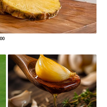
ർസണൽ ലൈഫിൽ ആണെങ്കിലും ‘NO’
ീലിക്കുക. മുഖത്തടിച്ചത് പോലെ പറയണം എന്നല്ല,
ല്ലാം കൂട്ടിയിട്ട് അത് സറണ്ടർ ചെയ്ത് പണം
്കുമ്പോൾ ഓർക്കുക, ആ പണം ആശുപത്രിയിൽ
ന ഒരുപാടുപേരെ എനിക്ക് അറിയാം. നമ്മൾ ഒരാഴ്ച്ച
പൂട്ടി പോകുക ഒന്നുമില്ല. നമ്മൾ ഇല്ല എങ്കിലും
് പോകുക തന്നെ ചെയ്യും. അതേസമയം, നമുക്ക്
ും നമ്മുടെ കുടുംബത്തിനും മാത്രം. ഔദ്യോഗിക
ും, കുറെ പൂവിന്റെ ഇമോജിയും ഉണ്ടാകും. വെറും 24
 എന്ന് മാത്രമല്ല, നാളെ നമ്മുടെ സീറ്റിൽ മറ്റൊരാൾ
്യും.
്‌ ഉണ്ടാക്കിയാലും അത് അന്നത്തേക്ക് മാത്രമെ
ൽ പ്രതീക്ഷിക്കും. അതിന് വേണ്ടി നമ്മളെ പരമാവധി
്രയോഗം കേട്ടിട്ടില്ലേ, അത് തന്നെ.