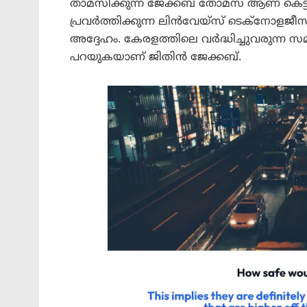
താമസിക്കുന്ന ജേക്കബ് തോമസ് ആണ് കെട്ടിടത
പ്രവർത്തിക്കുന്ന ലിൻവേയ്‌സ് ടെക്‌നോളജീസ്
അദ്ദേഹം. കേരളത്തിലെ വർദ്ധിച്ചുവരുന്ന സമ്
പറയുകയാണ് ജിതിൻ ജേക്കബ്.