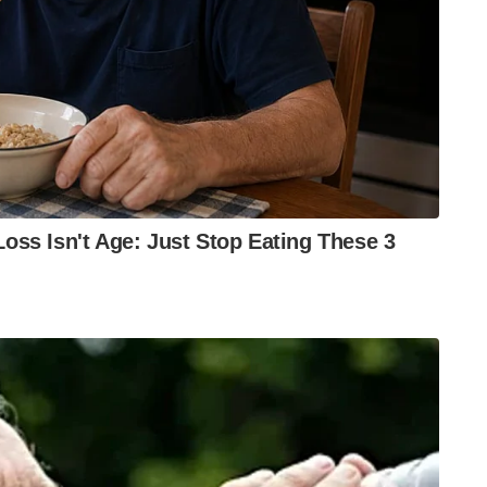
്.
ഇപ്പോഴുള്ള ജോലി രാജിവെയ്ക്കണം എന്ന്
ത്ര പേരുണ്ട്..? രാജിക്കത്ത് ബോസ്സിന്റെ മുഖത്ത്
ുറത്ത് ഇറങ്ങി പോരുന്ന രംഗം ആലോചിക്കാത്ത
്ലാവർക്കും അറിയാവുന്ന കാര്യങ്ങൾ ആണ്.
െന്നും ആഗ്രഹിക്കുന്ന കാര്യങ്ങളും ആണ്.
ന്നില്ല എന്ന് ചോദിച്ചാൽ ഒരേ ഒരു ഉത്തരമേ ഉള്ളൂ,
.!
്, അവന് ജോലി സമ്മർദം താങ്ങാൻ പറ്റുന്നില്ല.
ം എന്ന് വെച്ചാൽ housing ലോൺ, വെഹിക്കിൾ ലോൺ,
10 ലക്ഷം രൂപയുടെ ലോണുകൾ ഉണ്ട്..! റിട്ടയർമെന്റ്
ോണുകൾ അടച്ചു തീർക്കാൻ പറ്റൂ..!
െ ഒരു മാസത്തെ ലോൺ repayment എല്ലാം
ശരണം എന്ന അവസ്ഥയാണ്. അതായത് ജീവിതം മുഴുവൻ
രാത്രി വരെ ജോലി ചെയ്യുന്നു എന്നർത്ഥം.
ഇല്ലാതാക്കാൻ കഴിയില്ല. പക്ഷെ അതിന്റെ ലെവൽ