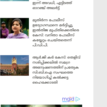
ഇന്ന് അവധി, എട്ടിടത്ത്
ഓറഞ്ച് അലർട്ട്
മുതിർന്ന പോലീസ്
ഉദ്യോഗസ്ഥനെ മർദ്ദിച്ചു,
ഇൽതിജ മുഫ്തിക്കെതിരെ
കേസ്: വനിതാ പോലീസ്
കയ്യേറ്റം ചെയ്തതെന്ന്
പി.ഡി.പി.
ആർ.ജി കർ കേസ്: തെളിവ്
നശിപ്പിക്കലിൽ സമഗ്ര
അന്വേഷണത്തിന് പ്രത്യേക
സി.ബി.ഐ സംഘത്തെ
നിയോഗിച്ച് കൽക്കട്ട
ഹൈക്കോടതി