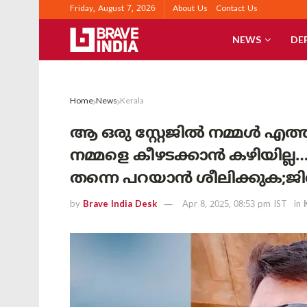
Friday, August 7, 2026
About Us
Contact Us
NEWS
DE
Home
News
Kerala
ആ ഒരു സ്റ്റേജിൽ നമ്മൾ എത്
നമ്മളെ കീഴടക്കാൻ കഴിയില്ല…’
തന്നെ പറയാൻ ശീലിക്കുക;ജ
by
Brave India Desk
Apr 8, 2025, 08:53 pm IST
in