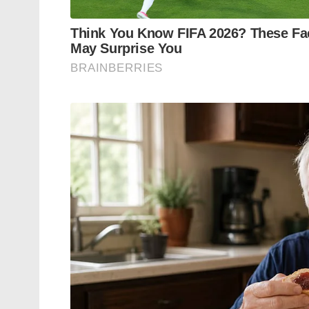
പറഞ്ഞു വന്നത്, ജോലി ചെയ്യേണ്ട എന്നോ, 
മാത്രമല്ല ജീവിതം എന്ന് നമ്മൾ തിരിച്ചറിയണ
ലീവ് എടുത്താൽ ശമ്പളം കട്ട്‌ ആകുന്ന സാ
എടുക്കുക തന്നെ വേണം.
ചില സുഹൃത്തുക്കൾ ഉണ്ട്, ലീവ് ഒക്കെ എടു
ജോലിയിൽ ആയിരിക്കും. കുടുംബത്തോടൊപ്പം യ
ജോലി ചെയ്യുന്നവരെ ഞാൻ കണ്ടിട്ടുണ്ട്.
യൂറോപ്പിൽ യാത്ര പോയപ്പോൾ ഒരു സ്ഥലത്ത് വ
എന്ന് പറഞ്ഞ ഒരാൾ എന്റെ വീട്ടിലും ഉണ്ട്..!
നമ്മുടെ ജോലി ഒരിക്കലും തീരില്ല, ജോലി ചെ
ആയിരിക്കും.
ഇതൊക്കെ പറയുമ്പോൾ സ്വാഭാവികമായും ഉയര
കിട്ടാൻ എന്ത് പാടാണ്, ഇപ്പോൾ കിട്ടുന്ന ശമ്
പോയാൽ എങ്ങനെ ജീവിക്കും..? സ്‌ട്രെസ് ആ
ശരിയാണ് എല്ലാം അംഗീകരിക്കുന്നു. പക്ഷെ 
ജോലി ചെയ്തിട്ടും നിങ്ങൾക്ക് ജീവിതത്തി
ഉറങ്ങാൻ കഴിയുന്നുണ്ടോ..? മാനസിക സമ്