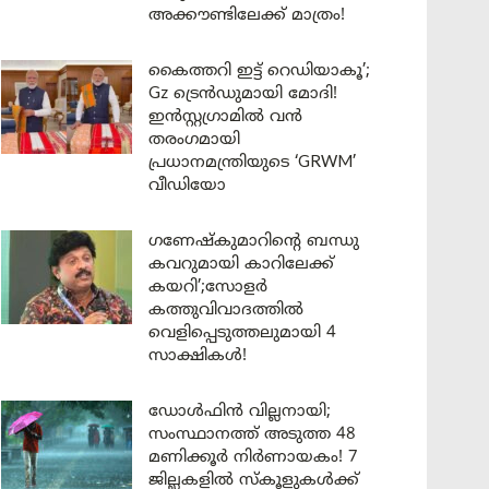
അക്കൗണ്ടിലേക്ക് മാത്രം!
കൈത്തറി ഇട്ട് റെഡിയാകൂ’;
Gz ട്രെൻഡുമായി മോദി!
ഇൻസ്റ്റഗ്രാമിൽ വൻ
തരംഗമായി
പ്രധാനമന്ത്രിയുടെ ‘GRWM’
വീഡിയോ
ഗണേഷ്കുമാറിന്റെ ബന്ധു
കവറുമായി കാറിലേക്ക്
കയറി’;സോളർ
കത്തുവിവാദത്തിൽ
വെളിപ്പെടുത്തലുമായി 4
സാക്ഷികൾ!
ഡോൾഫിൻ വില്ലനായി;
സംസ്ഥാനത്ത് അടുത്ത 48
മണിക്കൂർ നിർണായകം! 7
ജില്ലകളിൽ സ്കൂളുകൾക്ക്