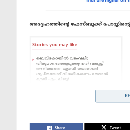
അദ്ദേഹത്തിന്റെ ഫേസ്ബുക്ക് പോസ്റ്റിൻ
Stories you may like
ബെവ്കോയിൽ വടംവലി;
തീരുമാനങ്ങളെടുക്കുന്നത് വകുപ്പ്
അറിയാതെ, എംഡി യോഗേഷ്
ഗുപ്തയോട് വിശദീകരണം തേടാൻ
മന്ത്രി എം. ലിജു!
ക്ഷേമപെൻഷൻ ഇനി കൈകളിൽ
നേരിട്ടെത്തില്ല;സഹകരണ ബാങ്കുകളെ
R
ഒഴിവാക്കാൻ തീരുമാനം, പണം ബാങ്ക്
അക്കൗണ്ടിലേക്ക് മാത്രം!
ഞെട്ടിപ്പിക്കുന്നതാണ്.
Share
Tweet