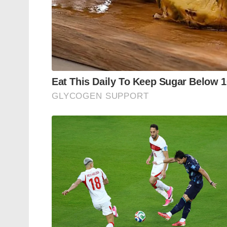
കൊണ്ടിരിക്കുക.
പ്രൊഫഷണൽ ലൈഫിൽ ആണെങ്കിലും, പേ
പറയേണ്ടിടത്ത് ‘NO’ എന്ന് തന്നെ പറയാൻ ശ
അത് പറയാനും ഒരു സ്കിൽ വേണം.
നമുക്ക് ഉള്ള ലീവ് മുഴുവൻ എടുക്കുക. ലീവ് എ
ആക്കാൻ വേണ്ടി നമ്മൾ പട്ടിപ്പണി എടുക
കൊടുക്കാനെ തികയൂ എന്ന്.
ഒരു ദിവസം പോലും ലീവ് എടുക്കാൻ ഭയക്കുന്
ജോലിക്ക് ചെന്നില്ല എങ്കിൽ നമ്മുടെ സ്ഥാപനം 
ലോകം ഇന്നത്തേതിലും ഭംഗിയായി മുന്നോട്ട
എന്തെങ്കിലും സംഭവിച്ചാലോ..? നഷ്ടം നമുക്ക
വാട്സ്ആപ്പ് ഗ്രൂപ്പിൽ ക്‌ളീഷേ അനുശോചനവ
മണിക്കൂർ കൊണ്ട് നമ്മളെ എല്ലാവരും മറക്കും
നമ്മൾ ചെയ്ത അതേ ജോലി ചെയ്യുകയും ചെയ
നമ്മൾ എത്ര ജോലി ചെയ്താലും, എത്ര റിസൾട്ട
ഉള്ളൂ, നാളെ വീണ്ടും നമ്മളിൽ നിന്ന് കൂടുത
ചൂഷണം ചെയ്യും. നനഞ്ഞിടം കുഴിക്കുക എന്ന പ