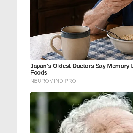
ഉണ്ടെങ്കിൽ നിങ്ങൾ ഭാഗ്യവാന്മാർ തന്നെ ആണ
പക്ഷെ ഭൂരിഭാഗവും അങ്ങനെ ഉള്ളവർ അല്ല. 
ആഴ്ചയിൽ ഒരിക്കൽ എങ്കിലും ചിന്തിക്കാത്ത എ
വലിച്ചെറിഞ്ഞ് മാസ്സ് ഡയലോഗും അടിച്ച് പ
ആരെങ്കിലും ഉണ്ടോ..?
ഞാൻ മുകളിൽ പറഞ്ഞ കാര്യങ്ങൾ എല്ലാം എല
ഇതൊക്കെ പ്രൊഫഷണൽ ജീവിതത്തിൽ ചെയ്യണമ
പിന്നെ എന്തുകൊണ്ട് ഇതൊന്നും ചെയ്യാൻ പറ്റു
നമ്മൾ എടുത്ത് കൂട്ടിയിരിക്കുന്ന ബാധ്യതകൾ.
എന്റെ ഒരു സുഹൃത്ത് കഴിഞ്ഞ ദിവസം പറഞ്ഞത
എന്തെങ്കിലും ചെറിയ ജോലിയിലേക്ക് മാറാ
സ്റ്റാഫ്‌ ലോൺ എല്ലാം കൂടി ചേർത്ത് 1കോടി 
വരെ ഇപ്പോഴുള്ള ജോലി ചെയ്താലേ അവന് ല
പലർക്കും ഗംഭീര ശമ്പളം ഒക്കെയാണ്. പക്ഷ
കഴിയുമ്പോൾ ക്രെഡിറ്റ്‌ കാർഡ് തന്നെ 
EMI അടയ്ക്കാൻ വേണ്ടി രാവിലെ മുതൽ പാതി
നമുക്ക് ജോലിയുടെ സമ്മർദ്ദം പൂർണമായും 