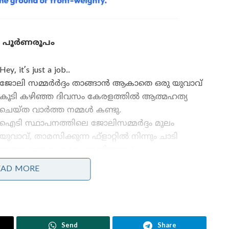
്റെ പൂർണരൂപം
Hey, it’s just a job..
ജോലി സമ്മർർദ്ദം താങ്ങാൻ ആകാതെ ഒരു യുവാവ്
കൂടി കഴിഞ്ഞ ദിവസം കേരളത്തിൽ ആത്മഹത്യ
ചെയ്ത വാർത്ത നമ്മൾ കണ്ടു.
ഐടി സ്ഥാപനത്തിലെ ജോലിസമ്മർദ്ദം മൂലം
യുവാവ്, താമസിക്കുന്ന ഫ്‌ളാറ്റിൽ നിന്നും ചാടി
ആത്മഹത്യ ചെയ്യുക ആയിരുന്നു..!
ജോലി സമ്മർദ്ദം കാരണമുള്ള ആത്മഹത്യയെ
EAD MORE
കുറിച്ച് മാത്രമേ നമ്മൾ അറിയുന്നുള്ളൂ. ജോലി
സമ്മർദ്ദം മൂലം ഉണ്ടാകുന്ന അസുഖങ്ങൾ കാരണം
മരണപ്പെടുന്ന യുവജനങ്ങളുടെ എണ്ണം
Send
Share