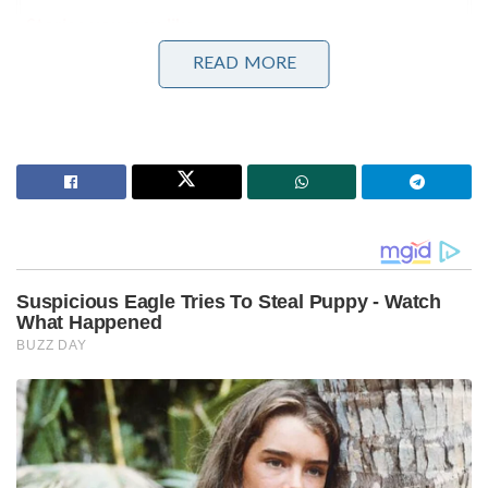
Stories you may like
READ MORE
കാരണഭൂതൻ’ എന്ന് പാടി തിരുവാതിര കളിച്ചവർക്ക്
വല്ലാത്ത തൊലിക്കട്ടി; സർവീസ് സംഘടനകളെ
പരിഹസിച്ച് വി.ഡി. സതീശൻ
ആദായനികുതി അടയ്ക്കുന്ന 86,000 പേർ മുൻഗണനാ
റേഷൻ കാർഡിൽ; എഐ പൂട്ടിൽ കുടുങ്ങി
തട്ടിപ്പുകാർ, വൻ പിഴയീടാക്കും!
ഹസനുൽ ബന്ന
: ഈജിപ്തിലെ മുസ്ലീം
ബ്രദർഹുഡിന്റെ സ്ഥാപകനാണ് ഹസനുൽ ബന്ന.
ആധുനിക ഇസ്ലാമിക തീവ്രവാദത്തിന് ബൗദ്ധിക
അടിത്തറ നൽകിയത് ഹസനുൾ ബന്നയുടെ
ആശയങ്ങളാണ്.
സയ്യിദ് ഖുതുബ്:
മുസ്ലീം ബ്രദർഹുഡിന്റെ പ്രധാന
സൈദ്ധാന്തികനായിരുന്നു സയ്യിദ് ഖുതുബ്.
‘ഖുതുബിസം’ എന്ന് പിൽക്കാലത്ത് അറിയപ്പെട്ട ആ