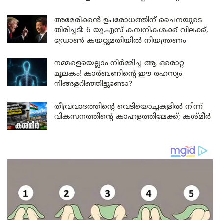
അമേരിക്കൻ ഉപരോധത്തിന് ചൈനയുടെ
തിരിച്ചടി: 6 യു.എസ് കമ്പനികൾക്ക് വിലക്ക്,
ഡ്രോൺ കയറ്റുമതിയിൽ നിയന്ത്രണം
നമ്മളെയെല്ലാം നിർമ്മിച്ച ആ ഒരൊറ്റ
മൂലകം! കാർബണിന്റെ ഈ രഹസ്യം
നിങ്ങളറിഞ്ഞിട്ടുണ്ടോ?
തീവ്രവാദത്തിന്റെ വെടിയൊച്ചകളിൽ നിന്ന്
വികസനത്തിന്റെ കാഹളത്തിലേക്ക്; കശ്മീർ