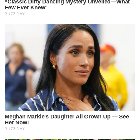
ചിത്രങ്ങൾ ഇത്തരമൊരു പ്രകടനത്തിൽ കാട്ടിയത്
വ്യക്തമായ കലാപാഹ്വാനമാണെന്നാണ്
വിലയിരുത്തുന്നത്.
കൂടാതെ, അതീവ സുരക്ഷാ പ്രാധാന്യമുള്ള
വിമാനത്താവളത്തിന് സമീപം അനുമതിയില്ലാതെ
പ്രതിഷേധം സംഘടിപ്പിച്ചത് മനഃപൂർവ്വമാണെന്നും,
പോലീസ് നടപടിയുണ്ടായാൽ അത് ഉപയോഗിച്ച്
ഇരവാദം ഉന്നയിക്കാനുള്ള തന്ത്രമായിരുന്നു ഇതെന്നും
വിമർശകർ ആരോപിക്കുന്നു.വഖഫ്
നിയമനങ്ങളുമായി ബന്ധപ്പെട്ട സർക്കാർ
തീരുമാനത്തിനെതിരായ പ്രതിഷേധത്തിൽ, തീവ്രവാദ
ബന്ധമാരോപിക്കപ്പെടുന്ന വ്യക്തികളുടെ ചിത്രങ്ങൾ
ഉപയോഗിച്ചത് രാഷ്ട്രീയപരമായും സാമൂഹികമായും
വലിയ ചർച്ചകൾക്ക് വഴിവെച്ചിട്ടുണ്ട്.
Tags:
Waqf Protest