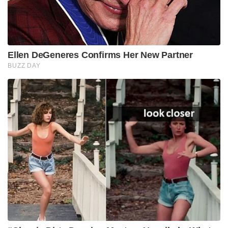
കൊല്ലപ്പെട്ടു. യഹിയ സിൻവാർ ഗാസയിലെ ഹമാസ്
നേതാക്കളിൽ പ്രമുഖനായിരുന്നു. 2024 ആഗസ്റ്റ് മുതൽ
ഹമാസ് തലവനായി ചുമതലയേറ്റു. കഴിഞ്ഞ വർഷം
ഒക്ടൊബറിൽ ഗാസയിൽ വച്ച് ഇസ്രേയൽ ഡ്രോൺ
ആക്രമണത്തിൽ യഹിയ സിൻവാർ കൊല്ലപ്പെട്ടു..
മറ്റ് ആരോപണങ്ങൾ
പ്ലക്കാർഡുകളിൽ തിരൂരങ്ങാടി വലിയ ജുമാ
മസ്ജിദിന്റെ ചിത്രവും ഉൾപ്പെടുത്തിയിരുന്നു. 1921-ലെ
മലബാർ കലാപവുമായി ബന്ധപ്പെട്ട് ചരിത്രപരമായ
പ്രാധാന്യമുള്ള സ്ഥലമാണിത്. 1921 ൽ ഈ പള്ളി
ബ്രിട്ടീഷ് പട്ടാളം തകർത്തു എന്ന കിംവദന്തി
പരത്തിക്കൊണ്ടാണ് മലബാർ കൂട്ടക്കൊലയ്ക്കും
കലാപത്തിനും തുടക്കമിട്ടത്. ഈ പള്ളി കേന്ദ്രീകരിച്ച്
ആലി മുസ്‌ലിയാർ 1921ൽ ഭരണം നടത്തിയെന്നും,
ഇവിടെ വെച്ചാണ് ‘ഇസ്ലാമിക രാഷ്ട്രം’
പ്രഖ്യാപിച്ചതെന്നുമാണ് ചരിത്രം. ആ പള്ളിയുടേ