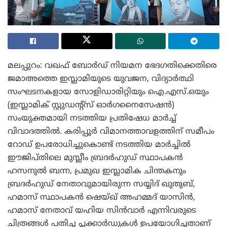
മലപ്പുറം: വഖഫ് ബോർഡ് നിയമന ഭേദഗതിക്കെതിരെ
ജമാഅത്തെ ഇസ്ലാമിയുടെ യുവജന, വിദ്യാർത്ഥി
സംഘടനകളായ സോളിഡാരിറ്റിയും ഐ.എസ്.ഒയും
(ഇസ്ലാമിക് സ്റ്റുഡൻ്റ്സ് ഓർഗനൈസേഷൻ)
സംയുക്തമായി നടത്തിയ പ്രതിഷേധ മാർച്ച്
വിവാദത്തിൽ. കരിപ്പൂർ വിമാനത്താവളത്തിന് സമീപം
റോഡ് ഉപരോധിച്ചുകൊണ്ട് നടത്തിയ മാർച്ചിൽ
ഈജിപ്തിലെ മുസ്ലീം ബ്രദർഹുഡ് സ്ഥാപകൻ
ഹസനുൽ ബന്ന, പ്രമുഖ ഇസ്ലാമിക ചിന്തകനും
ബ്രദർഹുഡ് നേതാവുമായിരുന്ന സയ്യിദ് ഖുതുബ്,
ഹമാസ് സ്ഥാപകൻ ഷെയ്ഖ് അഹമ്മദ് യാസിൻ,
ഹമാസ് നേതാവ് യഹിയ സിൻവാർ എന്നിവരുടെ
ചിത്രങ്ങൾ പതിച്ച പ്ലക്കാർഡുകൾ ഉപയോഗിച്ചതാണ്