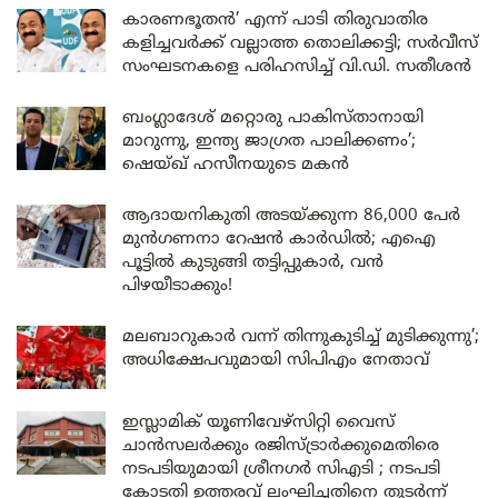
കാരണഭൂതൻ’ എന്ന് പാടി തിരുവാതിര
കളിച്ചവർക്ക് വല്ലാത്ത തൊലിക്കട്ടി; സർവീസ്
സംഘടനകളെ പരിഹസിച്ച് വി.ഡി. സതീശൻ
ബംഗ്ലാദേശ് മറ്റൊരു പാകിസ്താനായി
മാറുന്നു, ഇന്ത്യ ജാഗ്രത പാലിക്കണം’;
ഷെയ്ഖ് ഹസീനയുടെ മകൻ
ആദായനികുതി അടയ്ക്കുന്ന 86,000 പേർ
മുൻഗണനാ റേഷൻ കാർഡിൽ; എഐ
പൂട്ടിൽ കുടുങ്ങി തട്ടിപ്പുകാർ, വൻ
പിഴയീടാക്കും!
മലബാറുകാർ വന്ന് തിന്നുകുടിച്ച് മുടിക്കുന്നു’;
അധിക്ഷേപവുമായി സിപിഎം നേതാവ്
ഇസ്ലാമിക് യൂണിവേഴ്സിറ്റി വൈസ്
ചാൻസലർക്കും രജിസ്ട്രാർക്കുമെതിരെ
നടപടിയുമായി ശ്രീനഗർ സിഎടി ; നടപടി
കോടതി ഉത്തരവ് ലംഘിച്ചതിനെ തുടർന്ന്