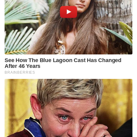
ആശയങ്ങൾ ആഗോളതലത്തിൽ പല ഭീകരവാദ
സംഘടനകളെയും സ്വാധീനിച്ചതായി
വിലയിരുത്തപ്പെടുന്നു. ഒസാമ ബിൻ ലാദൻ, അയ്‌മൻ
അൽ-സവാഹിരി തുടങ്ങിയവർക്ക് ഖുതുബിന്റെ
ചിന്തകൾ പ്രചോദനമായെന്നും, ഐസിസ്, അൽ-
ഖ്വയ്ദ, താലിബാൻ പോലുള്ള സംഘടനകളുടെ
പ്രത്യയശാസ്ത്രത്തിൽ ഖുതുബിന്റെ
സ്വാധീനമുണ്ടെന്നും റിപ്പോർട്ടുകളുണ്ട്. ഈജിപ്ഷ്യൻ
പ്രസിഡന്റ് ഗമാൽ അബ്ദുൽ നാസറിനെ വധിക്കാൻ
ഗൂഢാലോചന നടത്തിയെന്ന കേസിൽ 1966-ൽ
ഈജിപ്റ്റ് സർക്കാർ സയ്യിദ് ഖുതുബിനെ
തൂക്കിലേറ്റുകയായിരുന്നു
.
അഹമ്മദ് യാസിൻ
, യഹിയ സിൻവാർ:
പലസ്തീനിയൻ ഭീകര സംഘടനയായ ഹമാസിന്റെ
സ്ഥാപകനാണ് അഹമ്മദ് യാസിൻ. 2004-ൽ
ഇസ്രായേൽ ആക്രമണത്തിൽ അഹമ്മദ് യാസിൻ