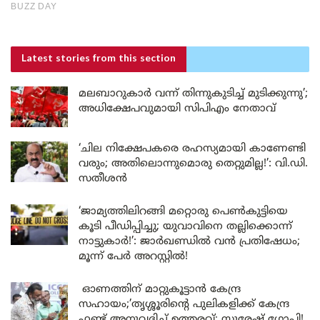
Latest stories
from this section
മലബാറുകാർ വന്ന് തിന്നുകുടിച്ച് മുടിക്കുന്നു’;
അധിക്ഷേപവുമായി സിപിഎം നേതാവ്
‘ചില നിക്ഷേപകരെ രഹസ്യമായി കാണേണ്ടി
വരും; അതിലൊന്നുമൊരു തെറ്റുമില്ല!’: വി.ഡി.
സതീശൻ
‘ജാമ്യത്തിലിറങ്ങി മറ്റൊരു പെൺകുട്ടിയെ
കൂടി പീഡിപ്പിച്ചു; യുവാവിനെ തല്ലിക്കൊന്ന്
നാട്ടുകാർ!’: ജാർഖണ്ഡിൽ വൻ പ്രതിഷേധം;
മൂന്ന് പേർ അറസ്റ്റിൽ!
ഓണത്തിന് മാറ്റുകൂട്ടാൻ കേന്ദ്ര
സഹായം;’തൃശ്ശൂരിന്റെ പുലികളിക്ക് കേന്ദ്ര
ഫണ്ട് അനുവദിച്ച് ഉത്തരവ്; സുരേഷ് ഗോപി!