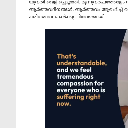
യുവതി വെളിപ്പെടുത്തി. മൂന്നുവർഷത്തോളം ന
ആർത്തവദിനങ്ങൾ. ആർത്തവം ആരംഭിച്ച് രക്തസ
പരിശോധനകൾക്കു വിധേയമായി.