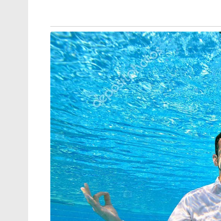
പസഫിക്കിൽ പ്രതിരോധ സഹകരണം
ശക്തമാക്കാൻ തീരുമാനം
‘ഹൃദയത്തിന്റെ രൂപമുള്ള ഗർഭപാത്രം’ എന്നും
അറകളായി വിഭജിക്കുന്ന അവസ്ഥയാണിത്. 
അൾട്രാസൗണ്ട് സ്‌കാനിംഗിൽ ഇത് കണ്ടെത്തി
കാരണം ഇതാണെന്ന് തിരിച്ചറിഞ്ഞിരുന്നില്ല
വ്യത്യാസം തുടക്കത്തിൽ തന്നെ കണ്ടെത്തിയ
കാര്യമാക്കാതിരുന്നതിൽ തനിക്ക് അതിശയം ത
അഞ്ച് ശതമാനം സ്ത്രീകളിൽ മാത്രം കണ്
‘ബൈകോർണുവേറ്റ് ഗൾഭപാത്രം’. നീണ്ടുന
വേദനയോടുകൂടിയ ആർത്തവം, പെൽവിക് അ
പലരിലും ഈ ലക്ഷണങ്ങൾ കണ്ടുവരാറില്ല.
ദിവസത്തോളം നീണ്ടുനിന്ന ആർത്തവത്തിന്