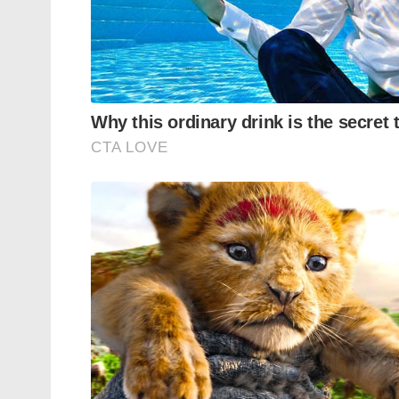
Tags:
PERIODS
periods calculator
calculator