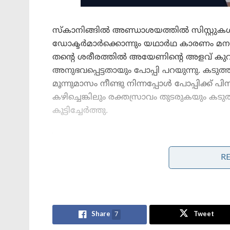
സ്‌കാനിങ്ങിൽ അണ്ഡാശയത്തിൽ സിസ്റ്റുകൾ ക
ഡോക്ടർമാർക്കൊന്നും യഥാർഥ കാരണം മനസ്സി
തന്റെ ശരീരത്തിൽ അയേണിന്റെ അളവ് കുറ
അനുഭവപ്പെട്ടതായും പോപ്പി പറയുന്നു. കട
മൂന്നുമാസം നീണ്ടു നിന്നപ്പോൾ പോപ്പിക്ക് പ
കഴിച്ചെങ്കിലും രക്തസ്രാവം തുടരുകയും കട
കൂട്ടിച്ചേർത്തു.
Stories you may like
R
നന്ദി എൻ്റെ സുഹൃത്തേ, നമ്മൾ ഒന്നിച്ചു
മുന്നോട്ട്’; മോദിയുമായി ഫോണിൽ
സംസാരിച്ചതിന് പിന്നാലെ
പ്രതികരണവുമായി നെതന്യാഹു!
ജപ്പാന്റെ എഫ്-2 പോർവിമാനങ്ങൾ
Share
7
Tweet
ആദ്യമായി ഇന്ത്യയിലേക്ക് ; ഇന്തോ-