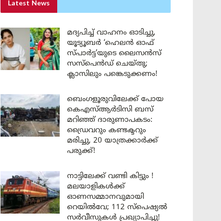
Latest News
മദ്യപിച്ച് വാഹനം ഓടിച്ചു,
യൂട്യൂബർ ‘ഹെലൻ ഓഫ്
സ്പാർട്ട’യുടെ ലൈസൻസ്
സസ്പെൻഡ് ചെയ്തു;
ക്ലാസിലും പങ്കെടുക്കണം!
ബെംഗളൂരുവിലേക്ക് പോയ
കെഎസ്ആർടിസി ബസ്
മറിഞ്ഞ് ദാരുണാപകടം:
ഡ്രൈവറും കണ്ടക്ടറും
മരിച്ചു, 20 യാത്രക്കാർക്ക്
പരുക്ക്!
നാട്ടിലേക്ക് വണ്ടി കിട്ടും !
മലയാളികൾക്ക്
ഓണസമ്മാനവുമായി
റെയിൽവേ; 112 സ്പെഷ്യൽ
സർവീസുകൾ പ്രഖ്യാപിച്ചു!